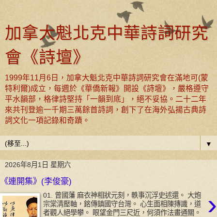
加拿大魁北克中華詩詞研究
會《詩壇》
1999年11月6日，加拿大魁北克中華詩詞研究會在滿地可(蒙
特利爾)成立，每週於《華僑新報》開設《詩壇》，嚴格遵守
平水韻部，格律詩堅持「一韻到底」，絕不妥協。二十二年
來共刊登逾一千期三萬餘首詩詞，創下了在海外弘揚古典詩
詞文化一項記錄和奇蹟。
▼
2026年8月1日 星期六
《連開集》(李俊豪)
›
01. 曾國藩 麻衣神相狀元刻，軼事沉浮史述還。 大炮
宗棠清壓軸，銘傳鎮國守台灣。 心生面相陳摶識，道
者觀人絕學攀。 眼望金門三尺近，何須作法畫通關。