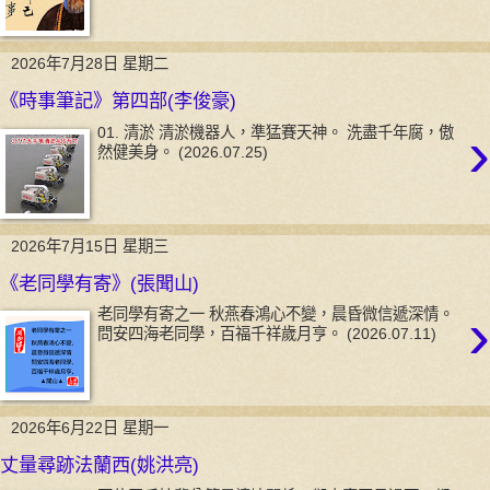
2026年7月28日 星期二
《時事筆記》第四部(李俊豪)
›
01. 清淤 清淤機器人，準猛賽天神。 洗盡千年腐，傲
然健美身。 (2026.07.25)
2026年7月15日 星期三
《老同學有寄》(張聞山)
›
老同學有寄之一 秋燕春鴻心不變，晨昏微信遞深情。
問安四海老同學，百福千祥歲月亨。 (2026.07.11)
2026年6月22日 星期一
丈量尋跡法蘭西(姚洪亮)