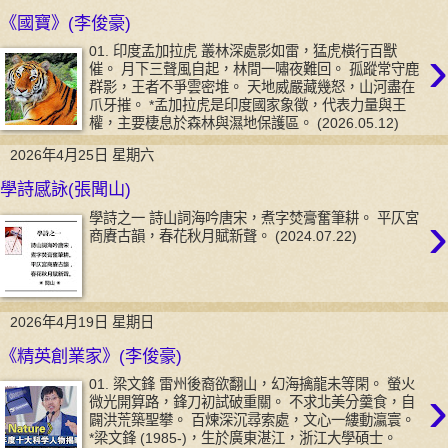
《國寶》(李俊豪)
›
01. 印度孟加拉虎 叢林深處影如雷，猛虎橫行百獸
催。 月下三聲風自起，林間一嘯夜難回。 孤蹤常守鹿
群影，王者不爭雲密堆。 天地威嚴藏幾怒，山河盡在
爪牙摧。 *孟加拉虎是印度國家象徵，代表力量與王
權，主要棲息於森林與濕地保護區。 (2026.05.12)
2026年4月25日 星期六
學詩感詠(張聞山)
›
學詩之一 詩山詞海吟唐宋，煮字焚膏奮筆耕。 平仄宮
商賡古韻，春花秋月賦新聲。 (2024.07.22)
2026年4月19日 星期日
《精英創業家》(李俊豪)
01. 梁文鋒 雷州後裔欲翻山，幻海擒龍未等閑。 螢火
›
微光開算路，鋒刀初試破重關。 不求北美分羹食，自
闢洪荒築聖攀。 百煉深沉尋索處，文心一縷動瀛寰。
*梁文鋒 (1985-)，生於廣東湛江，浙江大學碩士。