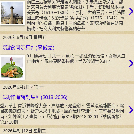
兩位王后按輩分算是婆媳關係，卻未真正見過面，都
›
是來自意大利美第奇家族的法國王后：婆婆凱瑟琳·德·
美第奇（1519－1589），亨利二世的王后，三位法國
國王的母親；兒媳瑪麗·德·美第奇（1575－1642）亨
利四世的遺孀，路易十三的母親。兩婆媳都曾在法國
攝政，把意大利文藝復興的奢華...
2026年6月19日 星期五
《醫食同源集》(李俊豪)
›
01. 蓮藕七則 其一、 蓮花 一瓣紅消暑氣侵，蕊絲入血
止呻吟。 風來莫問香歸處，半入砂鍋半入心。
2026年6月1日 星期一
《馮作海詩詞集》(2018-2026)
›
登九華山 聞道神峰綻九蓮，塵緣放下始登巔。 雲蒸滾滾龍騰海，霧
盡巍巍劍倚天。 祈壽人求王地藏，摩心我拜李詩仙。 三聲暮鼓驚回
首，如練澄江入畫篇。 (「詩壇」第815期2018.03.01《華僑新報》
第1410期)
2026年5月12日 星期二