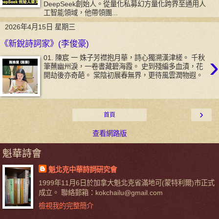
DeepSeek創始人。從量化私募幻方量化跨界至通用人
工智能領域，他帶領團...
2026年4月15日 星期三
《新銳詩詞家》(李俊豪)
›
01. 陳宸 一 姝子芳襟抱月華，詩心獨溯漢津槎。 千秋
筆蘸幽州淚，一卷書藏碧海霞。 史到殘編多血漬，花
開劫後亦奇葩。 棠陰初展春無界，更待風雲潤物遐。
›
首頁
查看網路版
魁華詩會
魁北克中華詩詞研究會
1999年11月6日於加拿大魁北克省滿地可(蒙特利爾)市正式
成立。 聯絡郵箱：kokchailu@gmail.com
檢視我的完整簡介