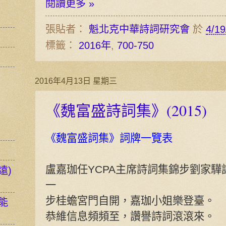
閱讀更多 »
張貼者：
魁北克中華詩詞研究會
於
4/19
標籤：
2016年
,
700-750
2016年4月13日 星期三
《魏富盛詩詞集》(2015)
《魏富盛詞集》詞牌一覽表
盧嘉珈任YCPA主席詩詞集錦步劉家驊
遠)
一
步桂蟾宮門自開，嘉珈小姐樂登臺。
能
恭維信息頻頻至，讚譽詩詞滾滾來。