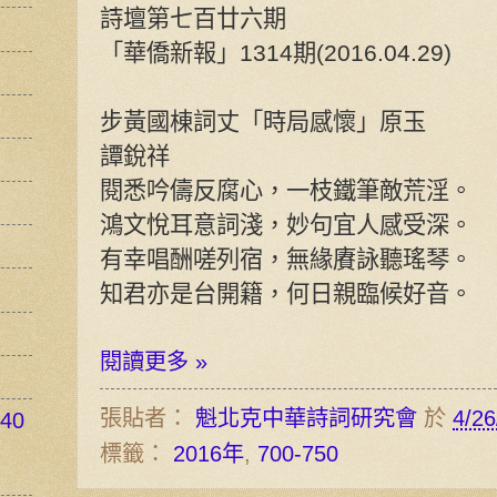
詩壇第七百廿六期
「華僑新報」1314期(2016.04.29)
步黃國棟詞丈「時局感懷」原玉
譚銳祥
閱悉吟儔反腐心，一枝鐵筆敵荒淫。
鴻文悅耳意詞淺，妙句宜人感受深。
有幸唱酬嗟列宿，無緣賡詠聽瑤琴。
知君亦是台開籍，何日親臨候好音。
閱讀更多 »
張貼者：
魁北克中華詩詞研究會
於
4/26
40
標籤：
2016年
,
700-750