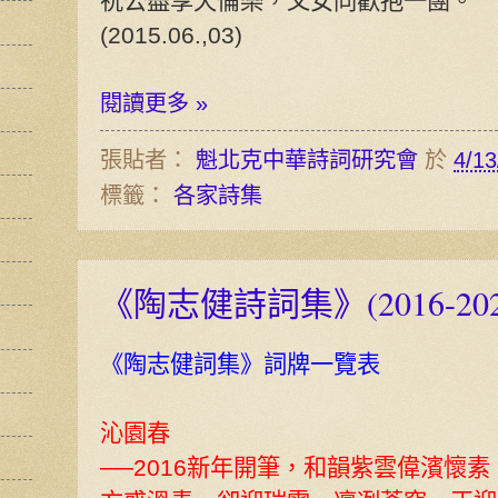
祝公盡享天倫樂，父女同歡抱一團。
(2015.06.,03)
閱讀更多 »
張貼者：
魁北克中華詩詞研究會
於
4/13
標籤：
各家詩集
《陶志健詩詞集》(2016-202
《陶志健詞集》詞牌一覽表
沁園春
──2016新年開筆，和韻紫雲偉濱懷素