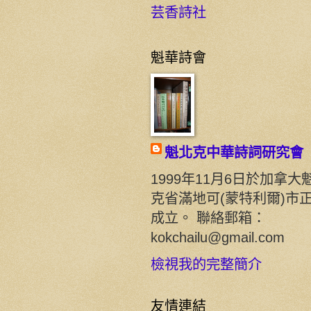
芸香詩社
魁華詩會
魁北克中華詩詞研究會
1999年11月6日於加拿大
克省滿地可(蒙特利爾)市
成立。 聯絡郵箱：
kokchailu@gmail.com
檢視我的完整簡介
友情連結