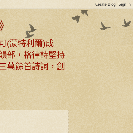
》
可(蒙特利爾)成
韻部，格律詩堅持
三萬餘首詩詞，創