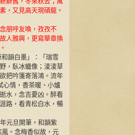
新辭舊，冬來秋去；萬
素，又見高天現碩龍。
念朋呼友喚，孜孜不
故人雅興，更寫華章換
。
筆和韻白墨」：「瑞雪
野，臥冰蠟像；淩淩草
欲把吟箋寄落鴻。流年
試心情，香茶暖、小爐
逝水，念吉憂凶。醉看
涯路，看青松白水，暢
16年元旦開筆，和韻紫
疾風。念梅香似故，元