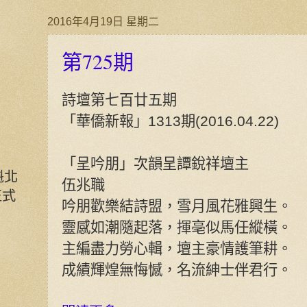
2016年4月19日 星期二
第725期
詩壇第七百廿五期
「華僑新報」1313期(2016.04.22)
「呈吟朋」次韻呈譚銳祥壇主
魁北
伍兆職
正式
吟朋歡樂結詩盟，雪月風花雅興生。
靈感如潮隨起落，揮亳似馬任縱橫。
主編盡力勞心輯，壇主豪情護筆耕。
成績輝煌無悔憾，名流紳士伴君行。