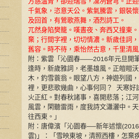
方惑溫青，卻迎瑞雪，凜冽蒼穹。正迎
千氣象，恣意天公。紫氣騰雲，銀裝懷
及回首，有鶯歌燕舞，酒烈詩工。
兀然身陷樊籠。嘆晝夜、奔西又撞東。
棄；行間字裡，切切情濃。新歲佳詞，
舊容。時不待，乘怡然古意，千里清風
附：紫雲「沁園春——2016年元旦開
逢時，新歲雅詞，老墨雄風。正皚皚沃
木，釣雪蓑翁。眼望八方，神遊列國，
裡，更悲歌幾曲，心事何同？ 天寒好
火正紅。對春秋諸事，喜開悲落；江河
風雲，閑聽雷雨，度我詩文瀟灑中。天
往西東。」
附：唐偉濱「沁園春──新年述懷(20
雲)」：「雪映東坡，清照西樓，怎棄