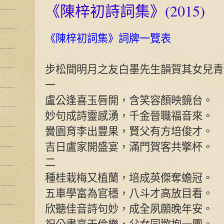
《陳梓初詩詞集》(2015)
《陳梓初詞集》詞牌一覽表
步松間明月之友白墨先生韻賀其女兒青
一
盧公逢喜玉唇開，含笑容顏映鏡台。
妙句成詩靈感湧，千金晉職福音來。
黌園育李出豐果，賢父有方培俊才。
吉日盧家開盛宴，滿門賀客共擎杯。
二
種桂栽梅又植蘭，培成英傑奪蟾冠。
五車學富為官穩，八斗才高放目看。
欣聽佳音詩句妙，成全夙願晚年安。