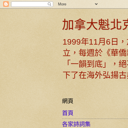
加拿大魁北
1999年11月6
立，每週於《華僑
「一韻到底」，絕
下了在海外弘揚古
網頁
首頁
各家詩詞集