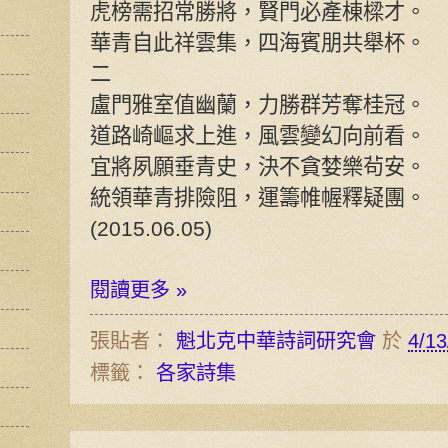
虎榜需招常勝將，賢門必產棟樑才。
華青自此祥雲集，四海賓朋共舉杯。
二
盧門雅室值幽蘭，力勝群芳奪桂冠。
道路崎嶇求上進，風雲變幻向前看。
宜將夙願垂青史，決不貪婪樂茍安。
統領華青排險阻，運籌帷幄釋疑團。
(2015.06.05)
閱讀更多 »
張貼者：
魁北克中華詩詞研究會
於
4/13
標籤：
各家詩集