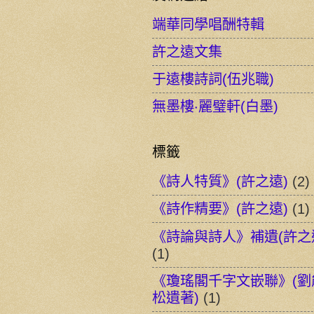
端華同學唱酬特輯
許之遠文集
于遠樓詩詞(伍兆職)
無墨樓‧麗璧軒(白墨)
標籤
《詩人特質》(許之遠)
(2)
《詩作精要》(許之遠)
(1)
《詩論與詩人》補遺(許之
(1)
《瓊瑤閣千字文嵌聯》(劉
松遺著)
(1)