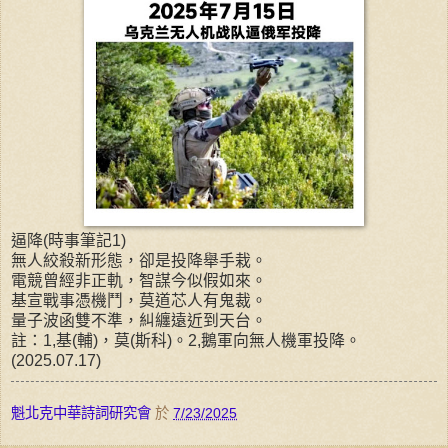
逼降(時事筆記1)
無人絞殺新形態，卻是投降舉手栽。
電競曾經非正軌，智謀今似假如來。
基宣戰事憑機鬥，莫道芯人有鬼裁。
量子波函雙不準，糾纏遠近到天台。
註：1,基(輔)，莫(斯科)。2,鵝軍向無人機軍投降。
(2025.07.17)
魁北克中華詩詞研究會
於
7/23/2025