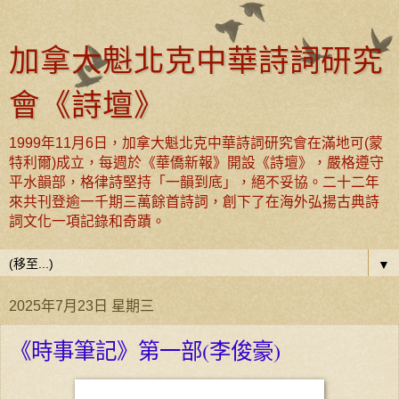
加拿大魁北克中華詩詞研究
會《詩壇》
1999年11月6日，加拿大魁北克中華詩詞研究會在滿地可(蒙
特利爾)成立，每週於《華僑新報》開設《詩壇》，嚴格遵守
平水韻部，格律詩堅持「一韻到底」，絕不妥協。二十二年
來共刊登逾一千期三萬餘首詩詞，創下了在海外弘揚古典詩
詞文化一項記錄和奇蹟。
▼
2025年7月23日 星期三
《時事筆記》第一部(李俊豪)