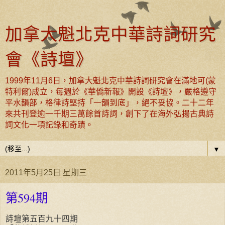
加拿大魁北克中華詩詞研究
會《詩壇》
1999年11月6日，加拿大魁北克中華詩詞研究會在滿地可(蒙
特利爾)成立，每週於《華僑新報》開設《詩壇》，嚴格遵守
平水韻部，格律詩堅持「一韻到底」，絕不妥協。二十二年
來共刊登逾一千期三萬餘首詩詞，創下了在海外弘揚古典詩
詞文化一項記錄和奇蹟。
▼
2011年5月25日 星期三
第594期
詩壇第五百九十四期