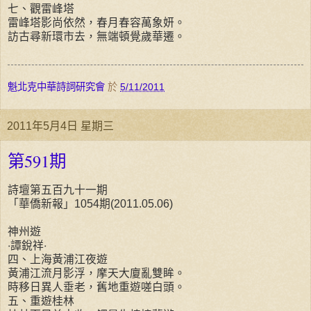
七、觀雷峰塔
雷峰塔影尚依然，春月春容萬象妍。
訪古尋新環市去，無端頓覺歲華遷。
魁北克中華詩詞研究會
於
5/11/2011
2011年5月4日 星期三
第591期
詩壇第五百九十一期
「華僑新報」1054期(2011.05.06)
神州遊
‧譚銳祥‧
四、上海黃浦江夜遊
黃浦江流月影浮，摩天大廈亂雙眸。
時移日異人垂老，舊地重遊嗟白頭。
五、重遊桂林