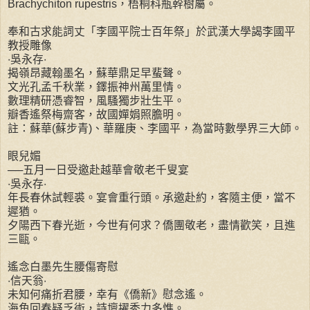
Brachychiton rupestris，梧桐科瓶幹樹屬。
奉和古求能詞丈「李國平院士百年祭」於武漢大學謁李國平
教授雕像
‧吳永存‧
揭嶺昂藏翰墨名，蘇華鼎足早蜚聲。
文光孔孟千秋業，鐸振神州萬里情。
數理精研憑睿智，風騷獨步壯生平。
瓣香遙祭梅齋客，故國嬋娟照膽明。
註：蘇華(蘇步青)、華羅庚、李國平，為當時數學界三大師。
眼兒媚
──五月一日受邀赴越華會敬老千叟宴
‧吳永存‧
年長春休試輕裘。宴會重行頭。承邀赴約，客隨主便，當不
遲猶。
夕陽西下春光逝，今世有何求？僑團敬老，盡情歡笑，且進
三甌。
遙念白墨先生腰傷寄慰
‧信天翁‧
未知何痛折君腰，幸有《僑新》慰念遙。
海角回春疑乏術，詩壇擢秀力多憔。