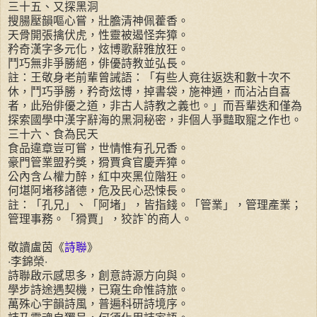
三十五、又探黑洞
搜腸壓韻嘔心嘗，壯膽清神佩藿香。
天骨開張擒伏虎，性靈被遏怪奔獐。
矜奇漢字多元化，炫博歌辭雅放狂。
鬥巧無非爭勝絕，俳優詩教並弘長。
註：王敬身老前輩曾誡語：「有些人竟往返迭和數十次不
休，鬥巧爭勝，矜奇炫博，掉書袋，施神通，而沾沾自喜
者，此殆俳優之道，非古人詩教之義也。」而吾輩迭和僅為
探索國學中漢字辭海的黑洞秘密，非個人爭豔取寵之作也。
三十六、食為民天
食品違章豈可嘗，世情惟有孔兄香。
豪門管業盟矜獎，猾賈貪官慶弄獐。
公內含ㄙ權力醉，紅中夾黑位階狂。
何堪阿堵移諸德，危及民心恐悚長。
註：「孔兄」、「阿堵」，皆指錢。「管業」，管理產業；
管理事務。「猾賈」，狡詐`的商人。
敬讀盧茵《
詩聯
》
‧李錦榮‧
詩聯啟示感思多，創意詩源方向與。
學步詩途遇契機，已窺生命惟詩旅。
萬殊心宇韻詩風，普遍科研詩境序。