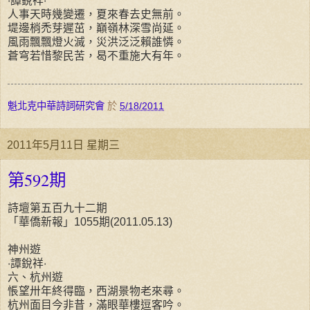
‧譚銳祥‧
人事天時幾變遷，夏來春去史無前。
堤邊梢禿芽遲茁，巔嶺林深雪尚延。
風雨飄飄燈火滅，災洪泛泛賴誰憐。
蒼穹若惜黎民苦，曷不重施大有年。
魁北克中華詩詞研究會
於
5/18/2011
2011年5月11日 星期三
第592期
詩壇第五百九十二期
「華僑新報」1055期(2011.05.13)
神州遊
‧譚銳祥‧
六、杭州遊
悵望卅年終得臨，西湖景物老來尋。
杭州面目今非昔，滿眼華樓逗客吟。