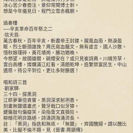
冰心苦少春壺注，景仰常聞博士釗。
想是今年儀見日，程門立雪赤楓朝。
過秦樓
──辛亥革命百年祭之二
‧信天翁‧
萬古春秋，百年辛亥，斬盡帝王封建。腥風血雨，熱淚盈
眶，烈士斷頭誰挽？周氏寫血饅文，無有虛言，國人沙散。
惜秋娘瑾碎，黃花墳崗，勝功猶晚。
今想望，故國雄關，硝煙安在？或只見崔詩典。川晴芳草，
雲白高樓，燦爛滿江紅看。清朗乾坤，造繁榮富民生，中山
遺愿。待公平到位，更比多財勝選！
唱和詩三首
‧劉家驊‧
三十四、探黑洞
江郎夢筆倍貪嘗，黑洞深求射冽香。
刻畫無鹽還畫虎，聱牙戟口似牙獐。
鍵盤敲句偏癡笑，染指垂文直狷狂。
柳暗花明非路絕，詩濤詞海涌流長 。
註：「黑洞」指迭和無底。「無鹽」，齊國醜婦。謂以醜比
美，比擬不倫不類。見《晉書‧周顗傳》