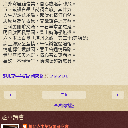
海外寄居雖信美，自心放逐夢魂飛。
五、敬讀白墨「詩詞之旅」其廿九
人生理想藏矛盾，起伏心情何自然。
思感互為呈表象，交融難得達雲巔。
百科叢冊珍文滿，一石羊章韻意延。
明日旋回楓葉國，書山詩海學無邊。
六、敬讀白墨「詩詞之旅」其三十(完結篇)
高士歸家呈至情，千情辯證騷途悟。
情能轉化境離囚，意重會通情是路。
世界無情天地沉，情心有質東西遇。
萬殊一本韻情生，情純頓超詩旅具。
魁北克中華詩詞研究會
於
5/04/2011
‹
›
首頁
查看網路版
魁華詩會
魁北克中華詩詞研究會