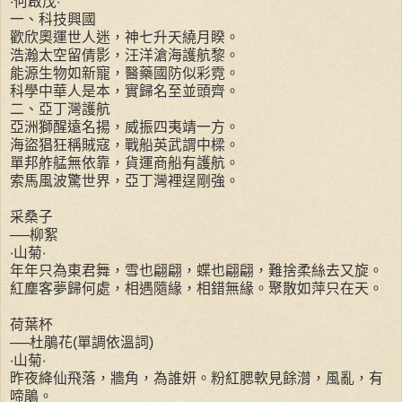
‧何啟茂‧
一、科技興國
歡欣奧運世人迷，神七升天繞月睽。
浩瀚太空留倩影，汪洋滄海護航黎。
能源生物如新寵，醫藥國防似彩霓。
科學中華人是本，實歸名至並頭齊。
二、亞丁灣護航
亞洲獅醒遠名揚，威振四夷靖一方。
海盜猖狂稱賊寇，戰船英武謂中樑。
單邦舴艋無依靠，貨運商船有護航。
索馬風波驚世界，亞丁灣裡逞剛強。
采桑子
──柳絮
‧山菊‧
年年只為東君舞，雪也翩翩，蝶也翩翩，難捨柔絲去又旋。
紅塵客夢歸何處，相遇隨緣，相錯無緣。聚散如萍只在天。
荷葉杯
──杜鵑花(單調依溫詞)
‧山菊‧
昨夜絳仙飛落，牆角，為誰妍。粉紅腮軟見餘潸，風亂，有
啼鵑。