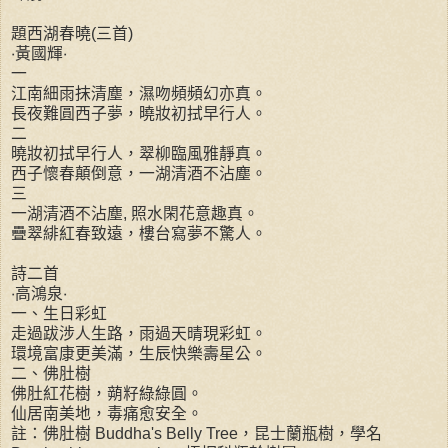
題西湖春曉(三首)
‧黃國輝‧
一
江南細雨抹清塵，濕吻頻頻幻亦真。
長夜難圓西子夢，曉妝初拭早行人。
二
曉妝初拭早行人，翠柳臨風雅靜真。
西子懷春顛倒意，一湖清酒不沾塵。
三
一湖清酒不沾塵, 照水閑花意趣真。
疊翠緋紅春致遠，樓台寫夢不驚人。
詩二首
‧高鴻泉‧
一、生日彩虹
走過跋涉人生路，雨過天晴現彩虹。
環境富康更美滿，生辰快樂壽星公。
二、佛肚樹
佛肚紅花樹，蒴籽綠綠圓。
仙居南美地，毒痛愈安全。
註：佛肚樹 Buddha's Belly Tree，昆士蘭瓶樹，學名