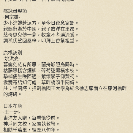
痛詠母親節
‧何宗雄‧
少小逃饑赴遠方，至今日夜念家鄉。
親娘辭逝於中國，親子放洋在里昂。
慈母思兒傳一夢，牧童不孝淚流裳。
詞孫伏望回桑梓，叩拜上香祭祖堂。
康橋訪別
‧姚洪亮‧
暮靄茫茫有所思，蘭舟影照鳥歸時。
枯藤戀棧含煙柳，碎菊迷纏橫水枝。
擊棹儒生嗟際遇，縈懷學子仰賢祠。
雲箋寄語知何處，草畔橋頭半闋詩。
註：半闋詩，指劍橋國王大學為紀念徐志摩而立在康河橋畔
的詩碑。
日本花瓶
‧王一洲‧
東洋友人贈，每看憶從前。
神戶同文校，家嚴執教鞭。
相隨千萬里，經歷八旬年。