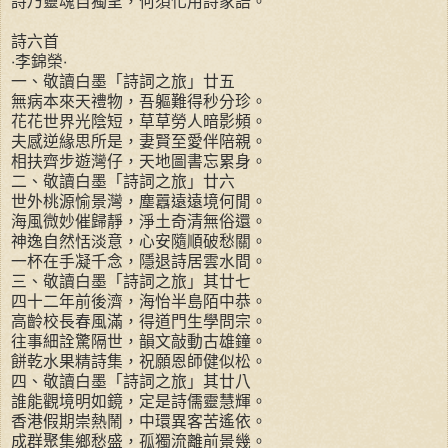
詩乃靈魂自獨呈，何須化用詩家語。
詩六首
‧李錦榮‧
一、敬讀白墨「詩詞之旅」廿五
無病本來天禮物，吾軀難得秒分珍。
花花世界光陰短，草草勞人暗影頻。
夫感逆緣思所是，妻賢至愛伴陪親。
相扶齊步遊灣仔，天地圖書忘累身。
二、敬讀白墨「詩詞之旅」廿六
世外桃源愉景灣，塵囂遠遠境何閒。
海風微妙催歸靜，淨土奇清無俗還。
神逸自然恬淡意，心安隨順破愁關。
一杯在手凝千念，隱退詩居雲水間。
三、敬讀白墨「詩詞之旅」其廿七
四十二年前後濟，海怡半島陌中恭。
高齡校長春風滿，得道門生學問宗。
往事細詮驚隔世，韻文敲動古雄鐘。
餅乾水果精詩集，祝願恩師健似松。
四、敬讀白墨「詩詞之旅」其廿八
誰能觀境明如鏡，定是詩儒靈慧輝。
香港假期崇熱鬧，中環異客苦遙依。
成群聚集鄉愁盛，孤獨流離前景幾。