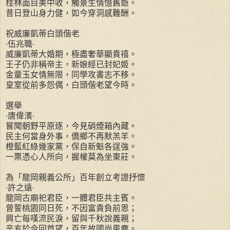
桂林面目美中收，觸景生情憶舊遊。
昔日登山身力健，如今穿洞感難酬。
祝威廉凱蒂白頭偕老
‧伍兆職‧
威廉凱蒂大婚期，極盡奢華顯貴禧。
王子仍非稱帝主，新娘經已封妃姬。
金童玉女情無限，同學攻書志不移。
皇室從前多怨偶，白頭偕老望今時。
選舉
‧唐偉濱‧
嘗聞朝野平原逐，今見硝煙箱內藏。
民主何當身外事，僑鄉不再默羔羊。
橙藍紅綠幾家黨，保自新魁各逞強。
一票憑心人所向，握權莫為坐東莊。
為「龍岡親義公所」百年創立考證抒懷
‧許之遠‧
龍岡古廟祀君臣，一體君臣共主賓。
曾誓桃園同日死，不因富貴負前恩；
興亡每嘆流民淚，留與千秋說義親；
辛亥於今回首望，百年故國尚風塵。