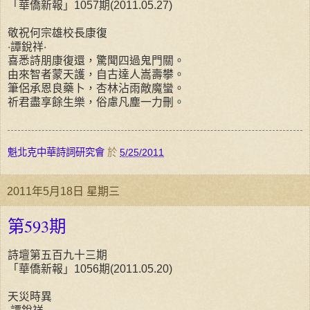
「華僑新報」1057期(2011.05.27)
敬祝何宗雄校長康復
‧譚銳祥‧
喜悉詩朋康復還，驚聞四過鬼門關。
由來智者蒙天護，自古達人嵩壽攀。
筆侶承恩良藥卜，杏林沾雨敵魔蠻。
祈君盡享餘生樂，俗慮凡塵一力刪。
魁北克中華詩詞研究會
於
5/25/2011
2011年5月18日 星期三
第593期
詩壇第五百九十三期
「華僑新報」1056期(2011.05.20)
天災時異