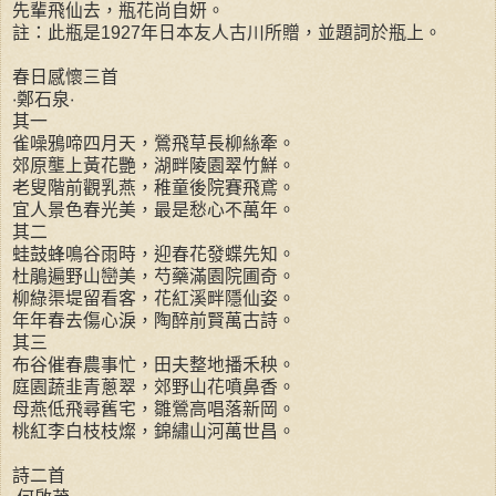
先輩飛仙去，瓶花尚自妍。
註：此瓶是1927年日本友人古川所贈，並題詞於瓶上。
春日感懷三首
‧鄭石泉‧
其一
雀噪鴉啼四月天，鶯飛草長柳絲牽。
郊原壟上黃花艷，湖畔陵園翠竹鮮。
老叟階前觀乳燕，稚童後院賽飛鳶。
宜人景色春光美，最是愁心不萬年。
其二
蛙鼓蜂鳴谷雨時，迎春花發蝶先知。
杜鵑遍野山巒美，芍藥滿園院圃奇。
柳綠渠堤留看客，花紅溪畔隱仙姿。
年年春去傷心淚，陶醉前賢萬古詩。
其三
布谷催春農事忙，田夫整地播禾秧。
庭園蔬韭青蔥翠，郊野山花噴鼻香。
母燕低飛尋舊宅，雛鶯高唱落新岡。
桃紅李白枝枝燦，錦繡山河萬世昌。
詩二首