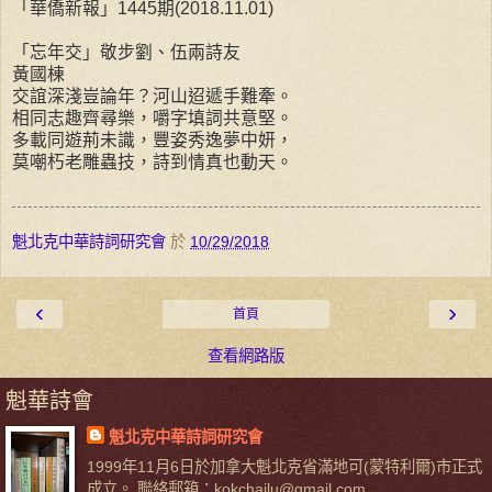
「華僑新報」1445期(2018.11.01)
「忘年交」敬步劉、伍兩詩友
黃國棟
交誼深淺豈論年？河山迢遞手難牽。
相同志趣齊尋樂，嚼字填詞共意堅。
多載同遊荊未識，豐姿秀逸夢中妍，
莫嘲朽老雕蟲技，詩到情真也動天。
魁北克中華詩詞研究會
於
10/29/2018
‹
›
首頁
查看網路版
魁華詩會
魁北克中華詩詞研究會
1999年11月6日於加拿大魁北克省滿地可(蒙特利爾)市正式
成立。 聯絡郵箱：kokchailu@gmail.com