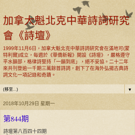
加拿大魁北克中華詩詞研究
會《詩壇》
1999年11月6日，加拿大魁北克中華詩詞研究會在滿地可(蒙
特利爾)成立，每週於《華僑新報》開設《詩壇》，嚴格遵守
平水韻部，格律詩堅持「一韻到底」，絕不妥協。二十二年
來共刊登逾一千期三萬餘首詩詞，創下了在海外弘揚古典詩
詞文化一項記錄和奇蹟。
▼
2018年10月29日 星期一
第844期
詩壇第八百四十四期