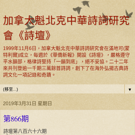
加拿大魁北克中華詩詞研究
會《詩壇》
1999年11月6日，加拿大魁北克中華詩詞研究會在滿地可(蒙
特利爾)成立，每週於《華僑新報》開設《詩壇》，嚴格遵守
平水韻部，格律詩堅持「一韻到底」，絕不妥協。二十二年
來共刊登逾一千期三萬餘首詩詞，創下了在海外弘揚古典詩
詞文化一項記錄和奇蹟。
▼
2019年3月31日 星期日
第866期
詩壇第八百六十六期