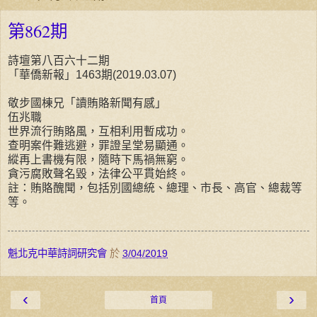
第862期
詩壇第八百六十二期
「華僑新報」1463期(2019.03.07)
敬步國棟兄「讀賄賂新聞有感」
伍兆職
世界流行賄賂風，互相利用暫成功。
查明案件難逃避，罪證呈堂易顯通。
縱再上書機有限，隨時下馬禍無窮。
貪污腐敗聲名毀，法律公平貫始終。
註：賄賂醜聞，包括別國總統、總理、市長、高官、總裁等
等。
魁北克中華詩詞研究會
於
3/04/2019
‹
›
首頁