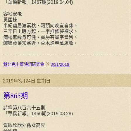
「華僑新報」1467期(2019.04.04)
客地安老
黃國棟
半紀幽居渡素秋，霜頭向晚豈言休。
三竿日上眠方起，一字推修夢裡求。
病榻無緣身可健，書房有墨字當留。
蟬鳴黃葉知寒近，草木逢春萬慮收。
魁北克中華詩詞研究會
於
3/31/2019
2019年3月24日 星期日
第865期
詩壇第八百六十五期
「華僑新報」1466期(2019.03.28)
賀歐欣欣外孫女高陞