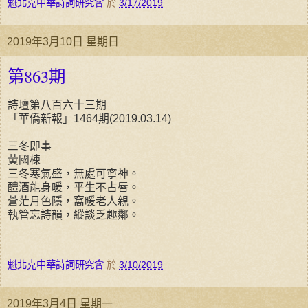
魁北克中華詩詞研究會
於
3/17/2019
2019年3月10日 星期日
第863期
詩壇第八百六十三期
「華僑新報」1464期(2019.03.14)
三冬即事
黃國棟
三冬寒氣盛，無處可寧神。
醴酒能身暖，平生不占唇。
蒼茫月色隱，窩暖老人親。
執管忘詩韻，縱談乏趣鄰。
魁北克中華詩詞研究會
於
3/10/2019
2019年3月4日 星期一