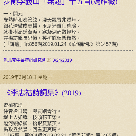
步韻李義山「無題」十五首(馮雁薇)
一、開元
歲熟時和奏管絃，漫天飄雪兆豐年。
銀花清徹成熒蝶，玉屑迷離化暮鵑。
冰掛樹高懸潔淚，寒凝湖靜散輕煙。
尋梅訪鶴長思憶，笑擁餘暉樂釋然。
(「詩壇」第856期2019.01.24《華僑新報》第1457期)
魁北克中華詩詞研究會
於
3/24/2019
2019年3月18日 星期一
《李忠祜詩詞集》(2019)
遊桃花堤
仲春逢日晴，與友踏青行。
堤上人如織，枝頭花正榮。
隔河觀綠柳，抬眼賞繁英。
攝取盎然景，回看更爽睛。
(「詩壇」第864期2019.03.21《華僑新報》第1465期)