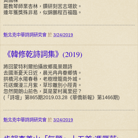
黃國棟
罷教琴師業杏林，鑽研刻苦志堪欽。
連年獲獎殊非易，似錦鵬程百福臨。
魁北克中華詩詞研究會
於
3/24/2019
《韓修乾詩詞集》(2019)
將回蒙特利爾拍攝故鄉風景題詩
去國漸憂天日近，晨光冉冉眷鄉情。
拱橋河水陽春巷，老樹燈籠南外城。
花送爛漫三月紫，草珍離別小陘青。
忽然開朗山前色，莫是蒙村萬里迎？
(「詩壇」第865期2019.03.28《華僑新報》第1466期)
魁北克中華詩詞研究會
於
3/24/2019