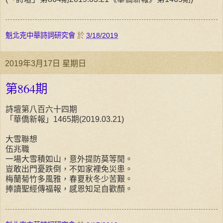
魁北克中華詩詞研究會
於
3/18/2019
2019年3月17日 星期日
第864期
詩壇第八百六十四期
「華僑新報」1465期(2019.03.21)
大雪聯想
伍兆職
一場大雪積如山，意外提防莫等閒。
豈敢出門憂跌倒，不如家裡免災患。
梅蘭菊竹多風雅，春夏秋冬少苦艱。
捧讀聖經傳福報，感恩知足自歡顏。