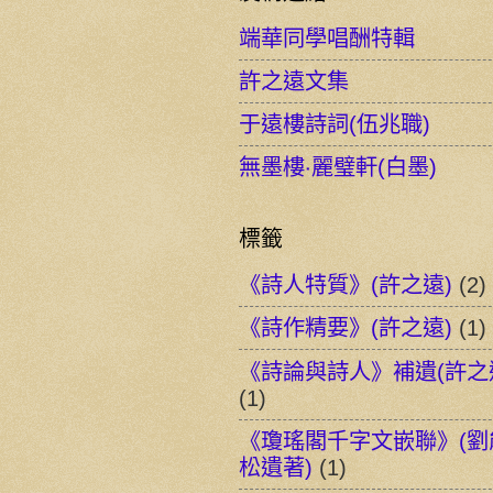
端華同學唱酬特輯
許之遠文集
于遠樓詩詞(伍兆職)
無墨樓‧麗璧軒(白墨)
標籤
《詩人特質》(許之遠)
(2)
《詩作精要》(許之遠)
(1)
《詩論與詩人》補遺(許之
(1)
《瓊瑤閣千字文嵌聯》(劉
松遺著)
(1)