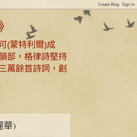
》
可(蒙特利爾)成
韻部，格律詩堅持
三萬餘首詩詞，創
麗華)