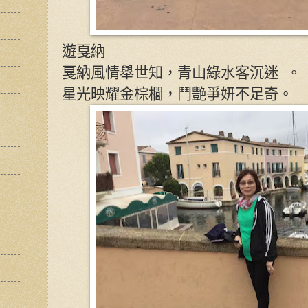
遊戛納
戛納風情舉世知，青山綠水客沉迷 。
星光映耀金棕櫚，鬥艷爭妍不足奇。