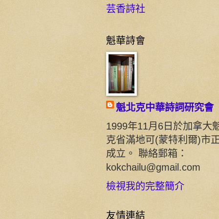
芸香詩社
魁華詩會
魁北克中華詩詞研究會
1999年11月6日於加拿大
克省滿地可(蒙特利爾)市
成立。 聯絡郵箱：
kokchailu@gmail.com
檢視我的完整簡介
友情連結