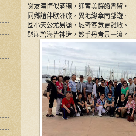
謝友濃情似酒稠，迎賓美饌齒香留。
同鄉誼伴歐洲旅，異地緣牽南部遊。
國小天公尤易顧，城奇客意更難收。
懸崖碧海皆神造，妙手丹青景一流。