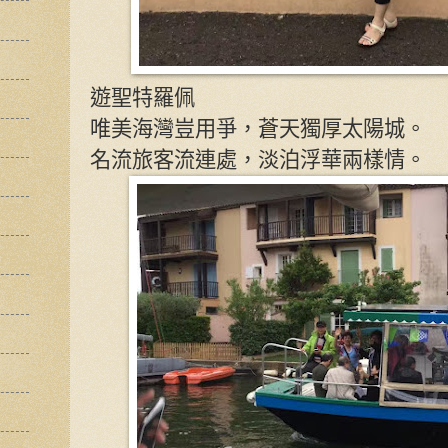
遊聖特羅佩
唯美海灣豈用爭，蒼天獨厚太陽城。
名流旅客流連處，淡泊浮華兩樣情。