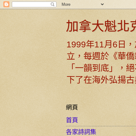
加拿大魁北
1999年11月6
立，每週於《華僑
「一韻到底」，絕
下了在海外弘揚古
網頁
首頁
各家詩詞集