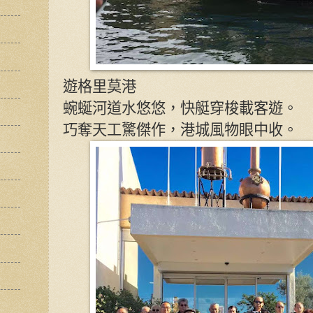
遊格里莫港
蜿蜒河道水悠悠，快艇穿梭載客遊。
巧奪天工驚傑作，港城風物眼中收。