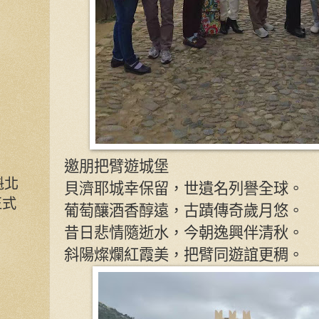
邀朋把臂遊城堡
魁北
貝濟耶城幸保留，世遺名列譽全球。
正式
葡萄釀酒香醇遠，古蹟傳奇歲月悠。
昔日悲情隨逝水，今朝逸興伴清秋。
斜陽燦爛紅霞美，把臂同遊誼更稠。