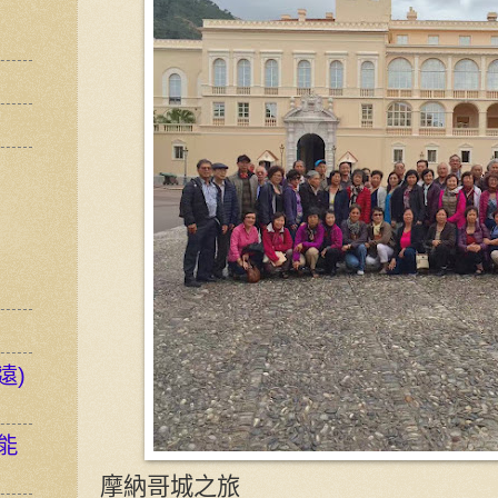
遠)
能
摩納哥城之旅