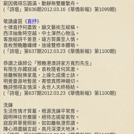
窮因偶得忘圓滿，動靜無雙離繫舟。
(「詩壇」第636期2012.03.16《華僑新報》第1099期)
敬讀盧茵《
直抒
》
七律直抒何盡致，韻文藝術互縱橫。
西洋抽象時空越，中土渾然心物泓。
客旅組詩千景意，遠方賀壽至人情。
袁枚預輓離纏縛，捨達雙修本體萌。
(「詩壇」第637期2012.03.23《華僑新報》第1100期)
恭讀之遠師公「預輓港澳詩家方寬烈先生」
有限生存藏寂滅，袁枚隨者何其澈。
捨離解脫佛家風，上達化成儒士訣。
明覺靈源地暫居，寄懷真際神親切。
輓詩預得友情深，永世人天終極結。
(「詩壇」第637期2012.03.23《華僑新報》第1100期)
洗鍊
生活性情才質蓄，根源洗鍊平常育。
圓明神往世塵朦，絕待志揚星氣牧。
寂寂昇華覺照新，如如離執澄思讀。
陳心滌盡韻言超，高月深潭天地沐。