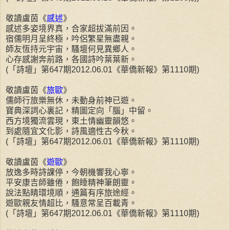
敬讀盧茵《
感述
》
感述多姿境界真，合家超拔滿前因。
宿儒明月呈終極，吟侶繁星無盡親。
師友恆持元宇宙，騷壇何見異鄉人。
心存感謝奔前路，各國詩吟葉葉新。
(「詩壇」第647期2012.06.01《華僑新報》第1110期)
敬讀盧茵《
旅歐
》
儒師行旅樂無休，未動身前神已遊。
寶典深詞心裏記，精圖定向「腦」中留。
西方境獨流雲現，東土情幽靈韻悠。
到處隨宜文化影，詩風適性古今秋。
(「詩壇」第647期2012.06.01《華僑新報》第1110期)
敬讀盧茵《
遊歐
》
放逸多時詩課停，今朝機響我心寧。
平安康吉師雖倦，飽睡精神筆朗靈。
說法點睛環境順，通篇有序旅途經。
遊歐親友情超比，騷意常呈百載青。
(「詩壇」第647期2012.06.01《華僑新報》第1110期)