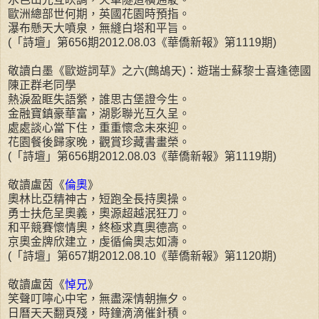
歐洲總部世何期，英國花園時預指。
瀑布懸天大噴泉，無縫白塔和平旨。
(「詩壇」第656期2012.08.03《華僑新報》第1119期)
敬讀白墨《歐遊詞草》之六(鷓鴣天)：遊瑞士蘇黎士喜逢德國
陳正群老同學
熱淚盈眶失語縈，誰思古堡證今生。
金融寶鎮豪華富，湖影聯光互久呈。
處處談心當下住，重重懷念未來迎。
花園餐後歸家晚，觀賞珍藏書畫榮。
(「詩壇」第656期2012.08.03《華僑新報》第1119期)
敬讀盧茵《
倫奧
》
奧林比亞精神古，短跑全長持奧操。
勇士扶危呈奧義，奧源超越泯狂刀。
和平競賽懷情奧，終極求真奧德高。
京奧金牌欣建立，虔循倫奧志如濤。
(「詩壇」第657期2012.08.10《華僑新報》第1120期)
敬讀盧茵《
悼兄
》
笑聲叮嚀心中宅，無盡深情朝撫夕。
日曆天天翻頁殘，時鐘滴滴催針積。