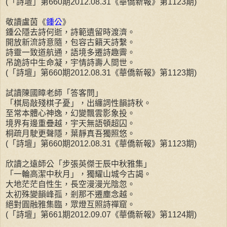
(「詩壇」第660期2012.08.31《華僑新報》第1123期)
敬讀盧茵《
鍾公
》
鍾公隱去詩何逝，詩範遺留時渡濟。
開放新流詩意隨，包容古籟天詩繫。
詩靈一致道航通，語境多遷詩趣霽。
吊詭詩中生命凝，宇情詩壽人間世。
(「詩壇」第660期2012.08.31《華僑新報》第1123期)
試讀陳國瞕老師「答客問」
「棋局敲殘棋子憂」，出纏詞性韻詩秋。
至常本體心神逸，幻變飄雲影象投。
境界有邊重疊越，宇天無語頓超囚。
桐疏月駛更聲隱，葉靜真吾獨照悠。
(「詩壇」第660期2012.08.31《華僑新報》第1123期)
欣讀之遠師公「步張英傑壬辰中秋雅集」
「一輪高潔中秋月」，獨耀山城今古謁。
大地茫茫自性生，長空漫漫光陰忽。
太初殊變韻峰孤，剎那不遷塵念越。
絕對圓融雅集臨，眾燈互照詩禪窟。
(「詩壇」第661期2012.09.07《華僑新報》第1124期)