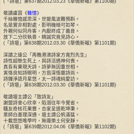
(「詩壇」第637期2012.03.23《華僑新報》第1100期)
敬讀盧茵《
雜憶
》
千絲雜憶感思深，世變風波難預斟。
名是實非相對處，影明機暗可如琴。
外親何似同舟客，內厭終成了義音。
放下二分欣執善，精誠究竟見詩心。
(「詩壇」第638期2012.03.30《華僑新報》第1101期)
深讀之遠公「再輓港澳詩家方寬烈先生」
詩性超懸生死上，與詩活遇神何喪。
真吾有果現天詩，詩夢無因重世相。
寅恪良知詩眼明，方翁深悟靈詩尚。
詩鐘淨語月星悠，太一詩魂純愛訪。
(「詩壇」第638期2012.03.30《華僑新報》第1101期)
敬讀壇主譚公「致詩友」
謝盟詩會心欣幸，陷溺往年今覺省。
騷友奇枝花果豐，合家呈道乾坤秉。
業師白墨理深通，壇主譚公帆滿猛。
十載悠悠唯學吟，無邊樂土何安靜。
(「詩壇」第639期2012.04.06《華僑新報》第1102期)