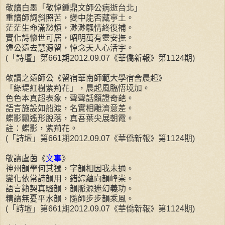
敬讀白墨「敬悼鍾鼎文師公病逝台北」
重讀師詞斜照苦，變中能否藏寧土。
茫茫生命滿愁煩，渺渺騷情終復補。
實化詩懷世可居，昭明萬有靈安撫。
鍾公遠去慧源留，悼念天人心活宇。
(「詩壇」第661期2012.09.07《華僑新報》第1124期)
敬讀之遠師公《留宿華南師範大學宿舍晨起》
「綠堤紅樹紫荊花」，晨起風臨悟境加。
色色本真超表象，聲聲話籟證奇葩。
語言施設如船渡，名實相雕濟意差。
蝶影飄遙形脫落，真吾葉尖展朝霞。
註：蝶影，紫荊花。
(「詩壇」第661期2012.09.07《華僑新報》第1124期)
敬讀盧茵《
文事
》
神州韻學何其獨，字韻相因我未通。
變化依常詩韻用，錯綜蘊向韻峰崇。
語言籟契真騷韻，韻脈源迷幻義功。
精讀無憂平水韻，隨師步步韻乘風。
(「詩壇」第661期2012.09.07《華僑新報》第1124期)