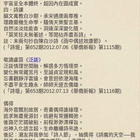
宇宙呈全本體終，超因內在圓成實。
四、詩課
韻文寓教白沙期，承宋通唐兩尊推。
理趣靈機生命學，騷情天樂聖言基。
自然淡淡炫能杳，洞達深深變化隨。
「莫笑狂夫無著述，等閒拈弄盡吾詩」。
註：末兩句抄自陳白沙詩《雨中偶述效康節》。
(「詩壇」第652期2012.07.06《華僑新報》第1115期)
敬讀盧茵《
泛談
》
泛談情理世間融，解惑多方悟境崇。
變化無常藏苦月，至誠貞定現和風。
忘書觀靜浮雲遠，會意迴依澄海隆。
不盡平安生趣永，師師天道吉儒雄。
(「詩壇」第653期2012.07.13《華僑新報》第1116期)
偶得
海外雲飄別故居，奇書偶得誰緣理。
追求無盡覺源封，逃避有常邏輯弛。
後路茫茫踏破船，前程渺渺漂禪旨。
出神入化語言超，生命離纏詩吊詭。
後記：潮友與我參加「詩人節」，抽獎得《詩魔的天空──我