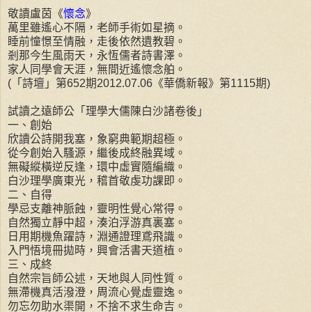
敬讀盧茵《
懷念
》
萬里雖遙心不隔，老師手術如星摘。
睡前憧憬至情融，走後依然遺教碧。
剎那今生風雨天，永恆儒者詩書澤。
家人同學會天涯，無間近遙懷念舶。
(「詩壇」第652期2012.07.06《華僑新報》第1115期)
試讀之遠師公「理學大儒陳白沙諸卷後」
一、創始
欣讀公詩開我塞，象窮典範期超極。
從今創始入騷源，繼後成終融異域。
無礙縱橫逆反逢，環中虛實隨編織。
白沙理學廣東光，稽首敬虔功課即。
二、自得
學忌支離神脈蝕，靈明性覺心常得。
自然獨立靜中超，湊泊浮游真裏塞。
日用期機魚躍詩，淵通證理鳶飛識。
入門悟境冊拋時，興會活書天道植。
三、成終
自然宗旨師公述，天地與人同性質。
無滯機真活潑澄，周流心覺虛靈逸。
勿忘勿助水渠開，不捨不求生命吉。