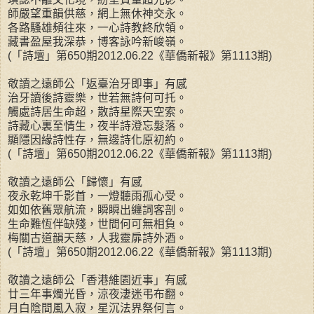
師嚴望重韻供慈，網上無休神交永。
各路騷雄頻往來，一心詩教終欣領。
藏書盈屋我深恭，博客詠吟新峻嶺。
(「詩壇」第650期2012.06.22《華僑新報》第1113期)
敬讀之遠師公「返臺治牙即事」有感
治牙讀後詩靈樂，世若無詩何可托。
觸處詩居生命超，散詩星際天空索。
詩藏心裏至情生，夜半詩澄忘髮落。
顯隱因緣詩性存，無邊詩化原初約。
(「詩壇」第650期2012.06.22《華僑新報》第1113期)
敬讀之遠師公「歸懷」有感
夜永乾坤千影首，一燈聽雨孤心受。
如如依舊眾航流，瞬瞬出纏詞客剖。
生命難恆伴缺殘，世間何可無相負。
梅關古道韻天慈，人我靈扉詩外酒。
(「詩壇」第650期2012.06.22《華僑新報》第1113期)
敬讀之遠師公「香港維園近事」有感
廿三年事燭光昏，涼夜淒迷弔布翻。
月白陰間風入寂，星沉法界祭何言。