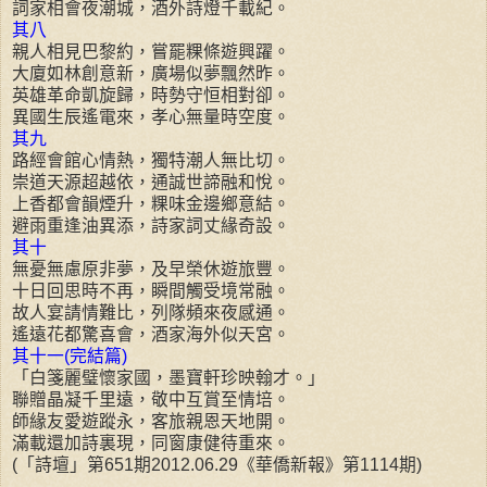
詞家相會夜潮城，酒外詩燈千載紀。
其八
親人相見巴黎約，嘗罷粿條遊興躍。
大廈如林創意新，廣場似夢飄然昨。
英雄革命凱旋歸，時勢守恒相對卻。
異國生辰遙電來，孝心無量時空度。
其九
路經會館心情熱，獨特潮人無比切。
崇道天源超越依，通誠世諦融和悅。
上香都會韻煙升，粿味金邊鄉意結。
避雨重逢油異添，詩家詞丈緣奇設。
其十
無憂無慮原非夢，及早榮休遊旅豐。
十日回思時不再，瞬間觸受境常融。
故人宴請情難比，列隊頻來夜感通。
遙遠花都驚喜會，酒家海外似天宮。
其十一(完結篇)
「白箋麗璧懷家國，墨寶軒珍映翰才。」
聯贈晶凝千里遠，敬中互賞至情培。
師緣友愛遊蹤永，客旅親恩天地開。
滿載還加詩裏現，同窗康健待重來。
(「詩壇」第651期2012.06.29《華僑新報》第1114期)