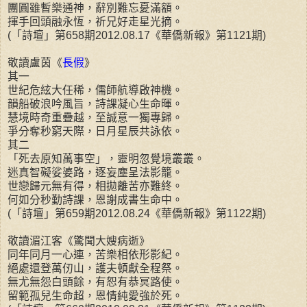
團圓雖暫樂通神，辭別難忘憂滿額。
揮手回頭融永恆，祈兄好走星光摘。
(「詩壇」第658期2012.08.17《華僑新報》第1121期)
敬讀盧茵《
長假
》
其一
世紀危絃大任稀，儒師航導啟神機。
韻船破浪吟風旨，詩課凝心生命暉。
慧境時奇重疊越，至誠意一獨專歸。
爭分奪秒窮天際，日月星辰共詠依。
其二
「死去原知萬事空」，靈明忽覺境叢叢。
迷真智礙娑婆路，逐妄塵呈法影籠。
世戀歸元無有得，相拋離苦亦難終。
何如分秒勤詩課，恩謝成書生命中。
(「詩壇」第659期2012.08.24《華僑新報》第1122期)
敬讀湄江客《驚聞大嫂病逝》
同年同月一心連，苦樂相依形影紀。
絕處還登萬仞山，護夫頓獻全程祭。
無尤無怨白頭餘，有恕有恭冥路使。
留範孤兒生命超，恩情純愛強於死。