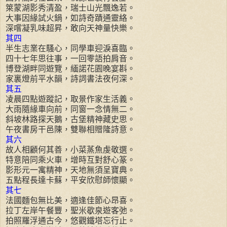
箂蒙湖影秀清盈，瑞士山光飄逸若。
大事因緣試火鍋，如詩奇蹟通靈絡。
深嚐凝乳味超昇，敢向天神量快樂。
其四
半生志業在騷心，同學車迎淚喜臨。
四十七年思往事，一回零語拍肩音。
博登湖畔同遊覽，緬諾花園晚宴斟。
家裏燈前平水韻，詩詞書法夜何深。
其五
凌晨四點遊蹤記，取景作家生活義。
大雨隨緣車向前，同窗一念情無二。
斜坡林路探天鵝，古堡精神藏史思。
午夜書房干邑陳，雙聯相贈隆詩意。
其六
故人相顧何其善，小菜蒸魚虔敬選。
特意陪同乘火車，增時互對舒心篆。
影形元一寓精神，天地無須呈寶典。
五點程長達卡蘇，平安欣慰師懷顯。
其七
法國麵包無比美，適逢佳節心昂喜。
拉丁左岸午餐豐，聖米歇泉遊客弛。
拍照羅浮通古今，悠觀鐵塔忘行止。