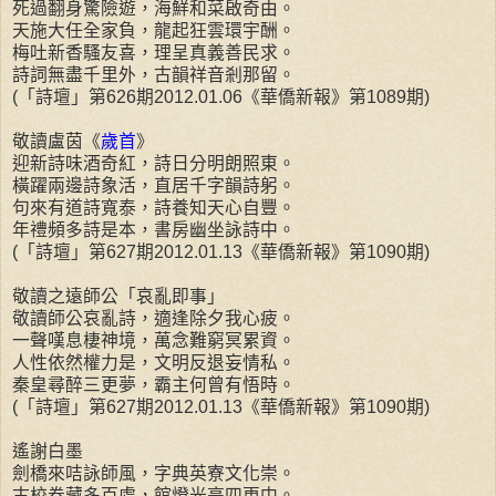
死過翻身驚險遊，海鮮和菜啟奇由。
天施大任全家負，龍起狂雲環宇酬。
梅吐新香騷友喜，理呈真義善民求。
詩詞無盡千里外，古韻祥音剎那留。
(「詩壇」第626期2012.01.06《華僑新報》第1089期)
敬讀盧茵《
歲首
》
迎新詩味酒奇紅，詩日分明朗照東。
橫躍兩邊詩象活，直居千字韻詩躬。
句來有道詩寬泰，詩養知天心自豐。
年禮頻多詩是本，書房幽坐詠詩中。
(「詩壇」第627期2012.01.13《華僑新報》第1090期)
敬讀之遠師公「哀亂即事」
敬讀師公哀亂詩，適逢除夕我心疲。
一聲嘆息棲神境，萬念難窮冥累資。
人性依然權力是，文明反退妄情私。
秦皇尋醉三更夢，霸主何曾有悟時。
(「詩壇」第627期2012.01.13《華僑新報》第1090期)
遙謝白墨
劍橋來咭詠師風，字典英寮文化崇。
古校卷藏多百處，館燈光亮四更中。