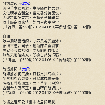
敬讀盧茵《
偶記
》
沉吟重本靈泉澈，生命騷居情意切。
文化精華古韻全，祖先養分長流悅。
入聲詩奧語言超，天籟道通祥器潔。
原汁歸宗原味持，妙門何患高眠雪。
(「詩壇」第639期2012.04.06《華僑新報》第1102期)
自然
涉事通明書活讀，心窺奧義光塵沐。
循環市道夢同依，截斷陳流雲瞬宿。
觸處芸芸偶拾頻，隨時朗朗逍遙育。
無私天地始終寬，閒適自然詩境獨。
(「詩壇」第639期2012.04.06《華僑新報》第1102期)
敬讀盧茵《
諒解
》
能知前設何其括，真假是非終極達。
諒解如如智慧豐，競鳴戚戚靈光遏。
名銜無質腦飄飄，面子重型心潑潑。
古韻今人感不宜，自由時尚新詩脫。
(「詩壇」第640期2012.04.13《華僑新報》第1103期)
欣讀之遠師公「畫中故居與現狀」