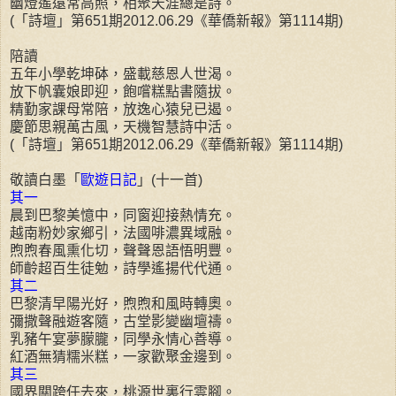
幽燈遙遠常高照，相聚天涯總是詩。
(「詩壇」第651期2012.06.29《華僑新報》第1114期)
陪讀
五年小學乾坤砵，盛載慈恩人世渴。
放下帆囊娘即迎，飽嚐糕點書隨拔。
精勤家課母常陪，放逸心猿兒已遏。
慶節思親萬古風，天機智慧詩中活。
(「詩壇」第651期2012.06.29《華僑新報》第1114期)
敬讀白墨「
歐遊日記
」(十一首)
其一
晨到巴黎美憶中，同窗迎接熱情充。
越南粉妙家鄉引，法國啡濃異域融。
煦煦春風熏化切，聲聲恩語悟明豐。
師齡超百生徒勉，詩學遙揚代代通。
其二
巴黎清早陽光好，煦煦和風時轉奧。
彌撒聲融遊客隨，古堂影變幽壇禱。
乳豬午宴夢朦朧，同學永情心善導。
紅酒無猜糯米糕，一家歡聚金邊到。
其三
國界關跨任去來，桃源世裏行雲腳。