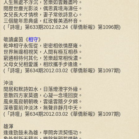
人生無處不浮沉，苦樂如雲難盡吟。
閱歷世塵光影淡，偶思異境海濤任。
女兒長大才情榜，妻子常依詩意心。
三個龍年思典盛，紅玫餐美酒杯音。
(「詩壇」第633期2012.02.24《華僑新報》第1096期)
敬讀盧茵《
相守
》
乾坤相守永恆從，密密相依情歷雍。
世界無邊相視笑，人間有極互相恭。
窮通相待何其化，苦樂超常相悅濃。
父母女兒相愛護，相欣攜手步逢逢。
(「詩壇」第634期2012.03.02《華僑新報》第1097期)
沖淡
閒居和默詩如水，日落燈澄字外緣。
意散四方家莫適，心凝一念境回旋。
風來風寂朝朝晚，雲遠雲隨夕夕綿。
深巷窗前沖淡沐，無聲非靜月中天。
(「詩壇」第634期2012.03.02《華僑新報》第1097期)
雄渾
逢逢勁鼓未為雄，學問奔流契悟功。
象外創新天籟尚，機餘無礙哲情融。