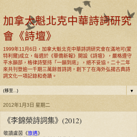
加拿大魁北克中華詩詞研究
會《詩壇》
1999年11月6日，加拿大魁北克中華詩詞研究會在滿地可(蒙
特利爾)成立，每週於《華僑新報》開設《詩壇》，嚴格遵守
平水韻部，格律詩堅持「一韻到底」，絕不妥協。二十二年
來共刊登逾一千期三萬餘首詩詞，創下了在海外弘揚古典詩
詞文化一項記錄和奇蹟。
▼
2012年1月3日 星期二
《李錦榮詩詞集》(2012)
敬讀盧茵《
旅遇
》