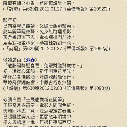
降龍有悔吾心省，首尾龍詩針上磨。
(「詩壇」第629期2012.01.27《華僑新報》第1092期)
龍年初一
已向雙親遺照請，又隨唐韻窺騷嶺。
龍年開筆隱鐘聲，兔步無蹤迴祖影。
齋舍書疏窗下思，雪衣牆掛門前冷。
虔虔寂寂坐吟窮，恭讀杜詩初一永。
(「詩壇」第629期2012.01.27《華僑新報》第1092期)
敬讀盧茵《
迎春
》
「龍騰福降迎春喜，兔躍財臨賀歲忙。」
初一凌晨心滿韻，新年開筆意呈光。
舉杯品食佳餚酒，吟處深融騷侶行。
華埠舞獅鑼鼓響，中原古俗永無疆。
(「詩壇」第630期2012.02.03《華僑新報》第1093期)
敬讀白墨「壬辰龍歲新正開筆」
壬辰奇月過高空，雪影人間曙色紅。
天地同吟遊子意，江湖澄定古春風。
已超騷性開元盛，更願龍年順境中。
學友恩師壇上悅，無邊日夜韻西東。