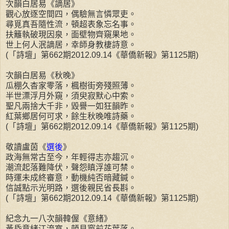
次韻白居易《謫居》
觀心放逐空間四，偶驗無言憐眾吏。
尋覓真吾隨性流，頓超表象忘名事。
扶籬執破現因泉，面壁物齊窺果地。
世上何人泯謫居，幸師身教棲詩意。
(「詩壇」第662期2012.09.14《華僑新報》第1125期)
次韻白居易《秋晚》
瓜棚久杳家零落，楓樹街旁殘照薄。
半世漂浮月外窺，須臾寂默心中索。
聖凡兩捨大千非，毀譽一如狂韻昨。
紅葉鄉居何可求，餘生秋晚唯詩藥。
(「詩壇」第662期2012.09.14《華僑新報》第1125期)
敬讀盧茵《
選後
》
政海無常古至今，年輕得志亦趨沉。
潮流起落難降伏，聲怨瞋浮誰可禁。
時運未成終審意，動機純否暗藏鍼。
信誠點示光明路，選後親民省長斟。
(「詩壇」第662期2012.09.14《華僑新報》第1125期)
紀念九一八次韻韓偓《意緒》
黃昏意緒江流寞，頓見窗前花葉落。