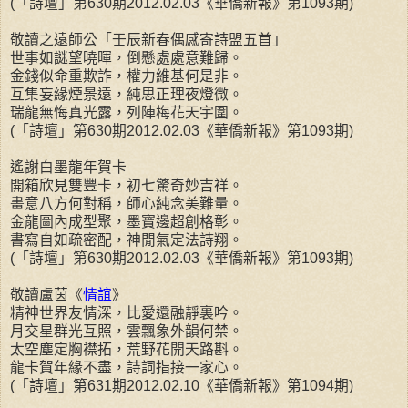
(「詩壇」第630期2012.02.03《華僑新報》第1093期)
敬讀之遠師公「壬辰新春偶感寄詩盟五首」
世事如謎望曉暉，倒懸處處意難歸。
金錢似命重欺詐，權力維基何是非。
互集妄緣煙景遠，純思正理夜燈微。
瑞龍無悔真光露，列陣梅花天宇圍。
(「詩壇」第630期2012.02.03《華僑新報》第1093期)
遙謝白墨龍年賀卡
開箱欣見雙豐卡，初七驚奇妙吉祥。
畫意八方何對稱，師心純念美難量。
金龍圖內成型聚，墨寶邊超創格彰。
書寫自如疏密配，神閒氣定法詩翔。
(「詩壇」第630期2012.02.03《華僑新報》第1093期)
敬讀盧茵《
情誼
》
精神世界友情深，比愛還融靜裏吟。
月交星群光互照，雲飄象外韻何禁。
太空塵定胸襟拓，荒野花開天路斟。
龍卡賀年緣不盡，詩詞指接一家心。
(「詩壇」第631期2012.02.10《華僑新報》第1094期)