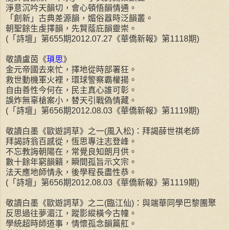
淨意沉吟天韻切，會心頓悟韻情通。
「創新」古典差源韻，媚俗囂時泛韻叢。
朝聖餘生虔擇韻，先賢蔭庇韻靈崇。
(「詩壇」第655期2012.07.27《華僑新報》第1118期)
敬讀盧茵《
瑣思
》
金元帝國去來忙，擇地從時部署狂。
救世動機軍火裡，環球警察霸權揚。
自由善性今何在，民主真心誰可彰。
誤炸無辜槍案小，替天引戰偽情藏。
(「詩壇」第656期2012.08.03《華僑新報》第1119期)
敬讀白墨《歐遊詞草》之一(風入松)：拜謁薛世祺老師
拜謁詩翁百感從，恆思專注志登峰。
不忘教誨朝陽在，常覺良知朗月供。
數十餘年窮韻籟，瞬間孤旨示文宗。
法天應地師情永，後學程長盡性恭。
(「詩壇」第656期2012.08.03《華僑新報》第1119期)
敬讀白墨《歐遊詞草》之二(臨江仙)：與端華同學巴黎團聚
反思過往夢湄江，蹤影縱橫今古幢。
學統超時師道事，情懷孤念韻篇舡。