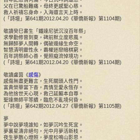
父在已驚船難痛，母終更感聖心慈。
救人祈禱忘身命，入海還言天上時。
(「詩壇」第641期2012.04.20《華僑新報》第1104期)
敬讀癸巳書生「鐵達尼號沉沒百年祭」
求學勤修曾到東，碑前默立度悲風。
無歸醉夢人間轉，偶破邊緣生命空。
智慧清明靈性永，霸權迷戀暗棋窮。
百年詞祭師心善，覺照癡流悼境功。
(「詩壇」第641期2012.04.20《華僑新報》第1104期)
敬讀盧茵《
感傷
》
感傷無盡更難言，生死關頭人性門。
富貴榮華當下杳，真情至愛永恆存。
為他捨世天心現，救己延軀本自尊。
聖達樂師平等續，臨危不亂境何昏。
(「詩壇」第642期2012.04.27《華僑新報》第1105期)
夢
夢中說夢境誰知，如夢沉吟生死宜。
夢裏星濤非絕句，光中月夢活新枝。
夜生夢散心燈照，夢度松鳴山影思。