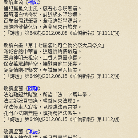
敬讀盧茵《
補記
》
補記篇呈文士風，感吾心念境無窮。
葡萄酒白情奇特，詩道緣玄師妙通。
百歲宿儒親筆署，全程錄影學源崇。
願能體健榮休近，舊夢頻來行旅充。
(「詩壇」第648期2012.06.08《華僑新報》第1111期)
敬讀白墨「第十七屆滿地可全僑公祭大典祭文」
滿城會館中華旨，追遠慎終儒道是。
聖典神明天祖宗，上香人慧靈魂喜。
保安萬眾越時空，撫慰自他生死裏。
歲歲情幽撰祭文，至誠無息吾師美。
(「詩壇」第649期2012.06.15《華僑新報》第1112期)
敬讀盧茵《
隨聊
》
法治難題共睹驚，所詮「法」字萬年爭。
法庭訴訟吾懷痛，權益何來法理。
守法停車人寂夜，見燈踐法意崇誠。
孔門心法幽無隱，慎獨精神法派生。
(「詩壇」第649期2012.06.15《華僑新報》第1112期)
敬讀盧茵《
瑣誌
》
瑣誌不離文化境，紛呈質量超光影。