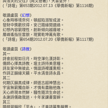
與洛夫的交往》(周文德著)，大喜望外！
(「詩壇」第653期2012.07.13《華僑新報》第1116期)
敬讀盧茵《
幻想
》
心象時移境奈何，頓超陷溺智成波。
發財中獎歡欣得，安己隨緣閒適過。
幻想內容窮理性，創新傾向越邊坡。
層峰遙指狂雲貌，現實乾坤萬有歌。
(「詩壇」第654期2012.07.20《華僑新報》第1117期)
敬讀盧茵《
詩敘
》
其一
詩會前程如日月，時空渾化漢詩彰。
儒師心擇真詩教，壇主詩持美意糧。
詩友家中無彼此，情誼詩裡護熏相。
作詩正韻緣天籟，平水清音詩永昌。
其二
何期仄韻真成律，師道古超神慧出。
宇宙無窮獨自新，才情有盡融他逸。
天心終現本然鮮，騷性隨流生命述。
永謝詩儒啟我迷，十年家課書窗蟀。
其三
隨師習韻欣「平水」，子美詩篇集韻豐。