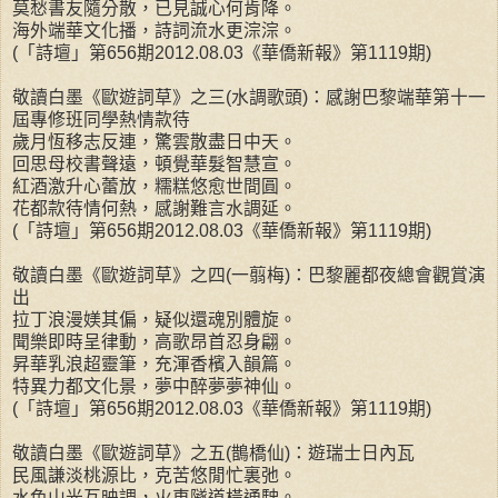
莫愁書友隨分散，已見誠心何肯降。
海外端華文化播，詩詞流水更淙淙。
(「詩壇」第656期2012.08.03《華僑新報》第1119期)
敬讀白墨《歐遊詞草》之三(水調歌頭)：感謝巴黎端華第十一
屆專修班同學熱情款待
歲月恆移志反連，驚雲散盡日中天。
回思母校書聲遠，頓覺華髮智慧宣。
紅酒激升心蕾放，糯糕悠愈世間圓。
花都款待情何熱，感謝難言水調延。
(「詩壇」第656期2012.08.03《華僑新報》第1119期)
敬讀白墨《歐遊詞草》之四(一翦梅)：巴黎麗都夜總會觀賞演
出
拉丁浪漫媄其偏，疑似還魂別體旋。
聞樂即時呈律動，高歌昂首忍身翩。
昇華乳浪超靈筆，充渾香檳入韻篇。
特異力都文化景，夢中醉夢夢神仙。
(「詩壇」第656期2012.08.03《華僑新報》第1119期)
敬讀白墨《歐遊詞草》之五(鵲橋仙)：遊瑞士日內瓦
民風謙淡桃源比，克苦悠閒忙裏弛。
水色山光互映調，火車隧道橫通駛。