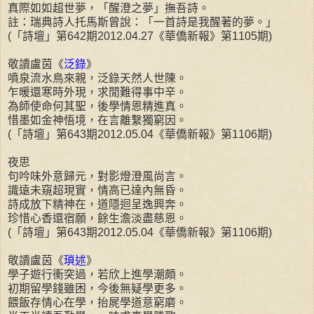
真際如如超世夢，「醒澄之夢」撫吾詩。
註：瑞典詩人托馬斯曾說：「一首詩是我醒著的夢。」
(「詩壇」第642期2012.04.27《華僑新報》第1105期)
敬讀盧茵《
泛錄
》
噴泉流水鳥來親，泛錄天然人世陳。
乍暖還寒時外現，求閒難得事中辛。
為師使命何其聖，後學情恩精進真。
惜墨如金神悟境，在言離繫獨窮因。
(「詩壇」第643期2012.05.04《華僑新報》第1106期)
夜思
句吟味外意歸元，對影燈澄風尚言。
識遠未窺超現實，情高已達內無昏。
詩成放下精神在，道隱迴呈逸興奔。
珍惜心香還宿願，餘生澹淡盡慈恩。
(「詩壇」第643期2012.05.04《華僑新報》第1106期)
敬讀盧茵《
瑣述
》
學子遊行衝突過，若欣上進學潮頗。
初期留學錢雖困，今後無疑學更多。
餵飯存情心在學，抬屍學道意窮磨。