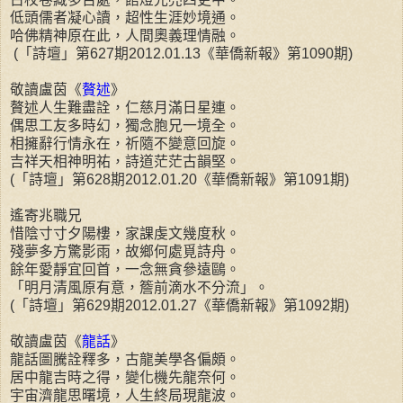
低頭儒者凝心讀，超性生涯妙境通。
哈佛精神原在此，人間奧義理情融。
(「詩壇」第627期2012.01.13《華僑新報》第1090期)
敬讀盧茵《
贅述
》
贅述人生難盡詮，仁慈月滿日星連。
偶思工友多時幻，獨念胞兄一境全。
相擁辭行情永在，祈隨不變意回旋。
吉祥天相神明祐，詩道茫茫古韻堅。
(「詩壇」第628期2012.01.20《華僑新報》第1091期)
遙寄兆職兄
惜陰寸寸夕陽樓，家課虔文幾度秋。
殘夢多方驚影雨，故鄉何處覓詩舟。
餘年愛靜宜回首，一念無貪參遠鷗。
「明月清風原有意，簷前滴水不分流」。
(「詩壇」第629期2012.01.27《華僑新報》第1092期)
敬讀盧茵《
龍話
》
龍話圖騰詮釋多，古龍美學各偏頗。
居中龍吉時之得，變化機先龍奈何。
宇宙濟龍思曙境，人生終局現龍波。