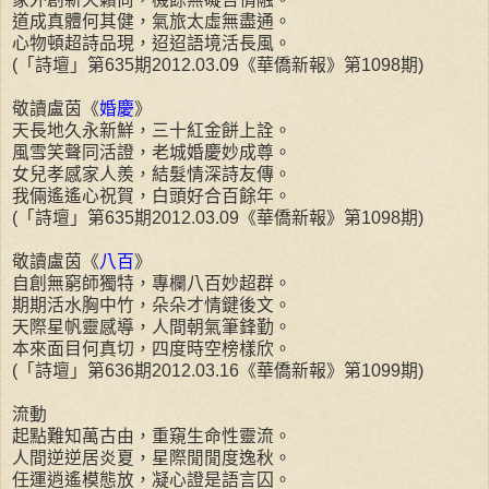
道成真體何其健，氣旅太虛無盡通。
心物頓超詩品現，迢迢語境活長風。
(「詩壇」第635期2012.03.09《華僑新報》第1098期)
敬讀盧茵《
婚慶
》
天長地久永新鮮，三十紅金餅上詮。
風雪笑聲同活證，老城婚慶妙成尊。
女兒孝感家人羨，結髮情深詩友傳。
我倆遙遙心祝賀，白頭好合百餘年。
(「詩壇」第635期2012.03.09《華僑新報》第1098期)
敬讀盧茵《
八百
》
自創無窮師獨特，專欄八百妙超群。
期期活水胸中竹，朵朵才情鍵後文。
天際星帆靈感導，人間朝氣筆鋒勤。
本來面目何真切，四度時空榜樣欣。
(「詩壇」第636期2012.03.16《華僑新報》第1099期)
流動
起點難知萬古由，重窺生命性靈流。
人間逆逆居炎夏，星際閒閒度逸秋。
任運逍遙模態放，凝心證是語言囚。