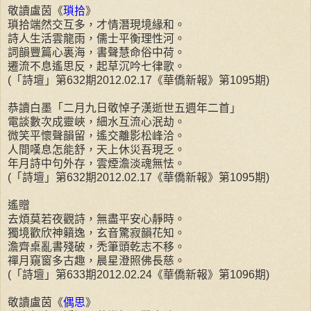
敬讀盧茵《
瑣拾
》
瑣拾端然交互多，才情潛現境緣和。
詩人生活雲龍雨，儒士平衡理性河。
詞韻豐篇心裏海，書聲慧命俗中荷。
遷流不息遙思反，起草沉吟七律歌。
(「詩壇」第632期2012.02.17《華僑新報》第1095期)
恭讀白墨「二月九日敬悼子漢逝世五週年二首」
電談數次成靈峽，細水互流心泯劫。
微笑平懷聲韻留，遙交離影松峰洽。
人間嘆息怎能舒，天上休災吾現乏。
年月詩中句外存，雲煙澹淡魂無怯。
(「詩壇」第632期2012.02.17《華僑新報》第1095期)
遙贈
去煩莫若夜觀詩，無盡平安心靜時。
獨境歡欣神籟逸，玄音驚寂韻花知。
澹齊桌亂書殘破，禿筆頭乾志不移。
禪月窺窗多古趣，晨星澄照佛長慈。
(「詩壇」第633期2012.02.24《華僑新報》第1096期)
敬讀盧茵《
偶思
》