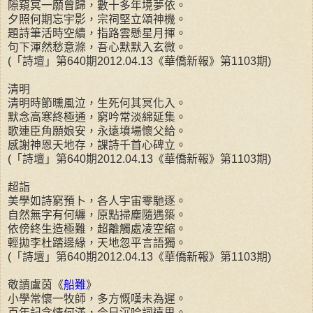
隙窺冥一願曾歸，數十多年境夢依。
夕照何期忘宇影，宗祠堅立頌神機。
題詩筆活時空續，指路雲懸星月揮。
句下渾然愁意滌，吾心默默入玄微。
(「詩壇」第640期2012.04.13《華僑新報》第1103期)
清明
清明時節曛風泣，生死何其冥化入。
默念高寒終極通，窮吟常淡綿延集。
歌連臣角願娘安，永遠墳場懷父給。
感謝神恩天地存，課詩千首心碑立。
(「詩壇」第640期2012.04.13《華僑新報》第1103期)
超詣
美學如詩窮預卜，各人宇宙零馳逐。
自然無字有何纏，原點掃塵隨遇築。
依傍終生造極難，超離觸處凌空縮。
輕拋李杜踏邊緣，天地忽平言語獨。
(「詩壇」第640期2012.04.13《華僑新報》第1103期)
敬讀盧茵《
船難
》
小學常懷一牧師，多方慨嘆未為遲。
百年記念情何滿，今日沉吟詞遠思。