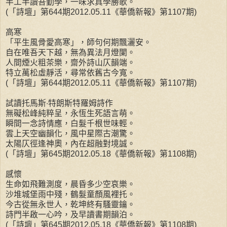
半工半讀吾勤學，一味求真學勝歌。
(「詩壇」第644期2012.05.11《華僑新報》第1107期)
高寒
「平生風骨愛高寒」，師句何期飄灑安。
自在唯吾天下越，無為異法月燈闌。
人間煙火粗茶樂，齋外詩山仄韻端。
特立萬松虛靜活，尋常依舊古今寬。
(「詩壇」第644期2012.05.11《華僑新報》第1107期)
試讀托馬斯‧特朗斯特羅姆詩作
無礙松峰純粹呈，永恆生死語言萌。
瞬間一念詩情應，白髮千根世味輕。
雲上天空幽韻化，風中星際古潮驚。
太陽仄徑逢神奧，內在超融對境誠。
(「詩壇」第645期2012.05.18《華僑新報》第1108期)
感懷
生命如飛難測度，晨昏多少空哀樂。
沙堆城堡雨中殘，鶴髮童顏風裡托。
今古從無永世人，乾坤終有騷靈鑰。
詩門半啟一心吟，及早讀書期韻泊。
(「詩壇」第645期2012.05.18《華僑新報》第1108期)