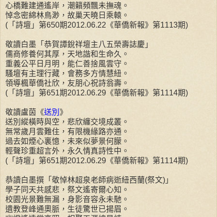
心橋難建通遙岸，潮籟頻飄未撫魂。
悼念密綿林鳥渺，故巢天曉日乘轅。
(「詩壇」第650期2012.06.22《華僑新報》第1113期)
敬讀白墨「恭賀譚銳祥壇主八五榮壽誌慶」
儒商修養何其厚，天地諧和生命久。
重義公平日月明，能仁善捨風雲守。
騷壇有主理行藏，會務多方情慧紐。
領導楓華僑社欣，友朋心祝詩翁壽。
(「詩壇」第651期2012.06.29《華僑新報》第1114期)
敬讀盧茵《
送別
》
送別縱橫時與空，悲欣纏交境成叢。
無常歲月雲難住，有限機緣路亦通。
過去如煙心裏憶，未來似夢景何朦。
輕聲珍重超言外，永久情真詩性中。
(「詩壇」第651期2012.06.29《華僑新報》第1114期)
恭讀白墨撰「敬悼林超泉老師病逝紐西蘭(祭文)」
學子同天共感悲，祭文遙寄爾心知。
校園光景難無漏，身影音容永未馳。
遺教登峰通奧脈，生徒驚世已揚眉。