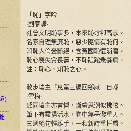
「恥」字吟
‧劉家驊‧
社會文明恥事多，本來恥辱卻高歌。
名家自理無廉恥，惡少隨情有恥何。
知恥人倫憂斷絕，含冤國恥懼消磨。
恥心喪失貪長壽，不恥蹉跎急養痾。
註：恥心，知恥之心。
敬步壇主「息筆三週回鄉感」自嘲
‧雪梅‧
遠)
感同壇主亦言憐，斷續思潮似拂弦。
筆下有靈揚活水，胸中無墨潑重天。
能
三週絕句輕離手，一和新詩重托肩。