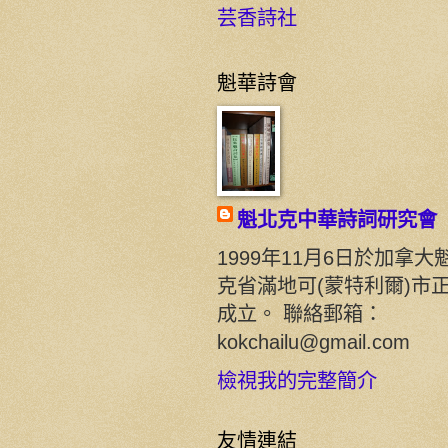
芸香詩社
魁華詩會
魁北克中華詩詞研究會
1999年11月6日於加拿大
克省滿地可(蒙特利爾)市
成立。 聯絡郵箱：
kokchailu@gmail.com
檢視我的完整簡介
友情連結