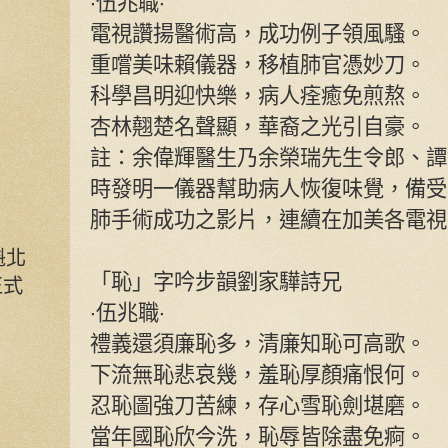
‧伍兆職‧
電視讚揚醫術高，成功例子領風騷。
重嚐美味賴儀器，移植肺官憑妙刀。
科學昌明迎快樂，病人痊癒免煎熬。
杏林翹楚名聲顯，華裔之光引自豪。
註：余偉輝醫生乃余榮瑞先生令郎、譚
時發明一儀器幫助病人恢復味覺，備受
肺手術成功之影片，連續在加美各電視
魁北
「恥」字吟步韻劉家驊詩兄
正式
‧伍兆職‧
禮義還須廉恥多，清廉知恥可高歌。
下流無恥悲哀幾，羞恥厚顏痛恨何。
忍恥圖強刀苦練，存心雪恥劍堪磨。
當年國恥欣今洗，恥辱皆除盡免痾。