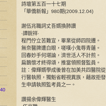
詩壇第五百一十七期
「華僑新報」980期(2009.12.04)
謝伍兆職詞丈吾婿換肺讚
‧譚銳祥‧
程門佇立苦難宣，畢業從師四院遷。
無奈醫牌遭白眼，嗟嘆小鬼辱青蓮。
回春妙手何堪論，濟世活人不計煎。
扁鵲懷才終得頌，推當領照督監員。
註：偉輝婿學成後曾在加美共四醫院從
行醫執照，獨魁省輕視異族，藉故拒發
生申請執照監考員之一。
40
讚揚余偉輝醫生