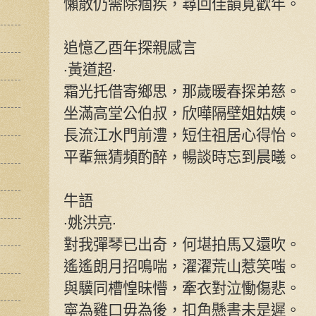
懶散仍需除痼疾，尋回佳韻覓歡年。
追憶乙酉年探親感言
‧黃道超‧
霜光托借寄鄉思，那歲暖春探弟慈。
坐滿高堂公伯叔，欣嘩隔壁姐姑姨。
長流江水門前澧，短住祖居心得怡。
平輩無猜頻酌醉，暢談時忘到晨曦。
牛語
‧姚洪亮‧
對我彈琴已出奇，何堪拍馬又還吹。
遙遙朗月招鳴喘，濯濯荒山惹笑嗤。
與驥同槽惶昧懵，牽衣對泣慟傷悲。
寧為雞口毋為後，扣角懸書未是遲。