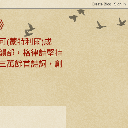
》
可(蒙特利爾)成
韻部，格律詩堅持
三萬餘首詩詞，創