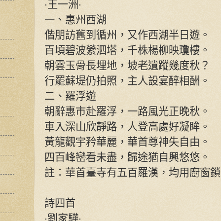
‧王一洲‧
一、惠州西湖
偕朋訪舊到循州，又作西湖半日遊。
百頃碧波縈泗塔，千株楊柳映瓊樓。
朝雲玉骨長埋地，坡老遺蹤幾度秋？
行罷蘇堤仍拍照，主人設宴醉相酬。
二、羅浮遊
朝辭惠市赴羅浮，一路風光正晚秋。
車入深山欣靜路，人登高處好凝眸。
黃龍觀宇矜華麗，華首尊神失自由。
四百峰巒看未盡，歸途猶自興悠悠。
註：華首臺寺有五百羅漢，均用廚窗鎖
詩四首
‧劉家驊‧