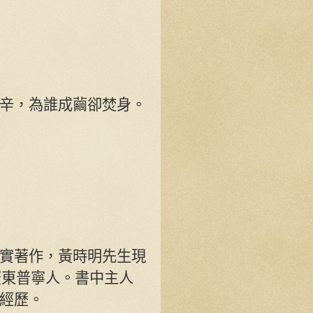
辛，為誰成繭卻焚身。
實著作，黃時明先生現
廣東普寧人。書中主人
經歷。