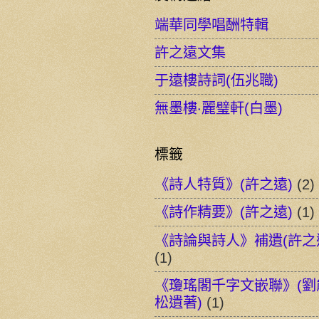
端華同學唱酬特輯
許之遠文集
于遠樓詩詞(伍兆職)
無墨樓‧麗璧軒(白墨)
標籤
《詩人特質》(許之遠)
(2)
《詩作精要》(許之遠)
(1)
《詩論與詩人》補遺(許之
(1)
《瓊瑤閣千字文嵌聯》(劉
松遺著)
(1)