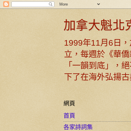
加拿大魁北
1999年11月6
立，每週於《華僑
「一韻到底」，絕
下了在海外弘揚古
網頁
首頁
各家詩詞集