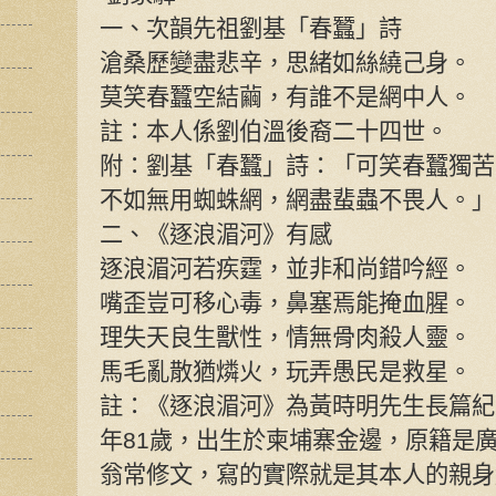
一、次韻先祖劉基「春蠶」詩
滄桑歷變盡悲辛，思緒如絲繞己身。
莫笑春蠶空結繭，有誰不是網中人。
註：本人係劉伯溫後裔二十四世。
附：劉基「春蠶」詩：「可笑春蠶獨苦
不如無用蜘蛛網，網盡蜚蟲不畏人。」
二、《逐浪湄河》有感
逐浪湄河若疾霆，並非和尚錯吟經。
嘴歪豈可移心毒，鼻塞焉能掩血腥。
理失天良生獸性，情無骨肉殺人靈。
馬毛亂散猶燐火，玩弄愚民是救星。
註：《逐浪湄河》為黃時明先生長篇紀
年81歲，出生於柬埔寨金邊，原籍是
翁常修文，寫的實際就是其本人的親身