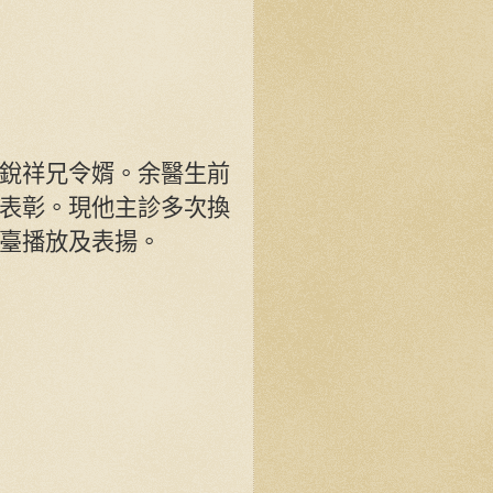
銳祥兄令婿。余醫生前
表彰。現他主診多次換
臺播放及表揚。