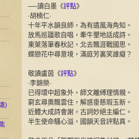
──讀白墨《
評點
》
‧胡楠仁‧
十年平水韻良師，為有遺風海角知。
放馬巡疆歌自唱，牽牛墾地話成詩。
東萊落筆春秋記，北去飄涯戰國思。
蝶戀花中尋意境，滿庭芳裏笑誰癡？
敬讀盧茵《
評點
》
‧李錦榮‧
已得環中超象外，師文離縛理情親。
窮玄尋奧飄雲住，解惑垂慈瑕玉新。
遠)
近體大成詩會謝，古詞妙絕主編仁。
半生使命騷心溢，國韻天音評點真。
能