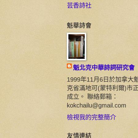
芸香詩社
魁華詩會
魁北克中華詩詞研究會
1999年11月6日於加拿大
克省滿地可(蒙特利爾)市
成立。 聯絡郵箱：
kokchailu@gmail.com
檢視我的完整簡介
友情連結