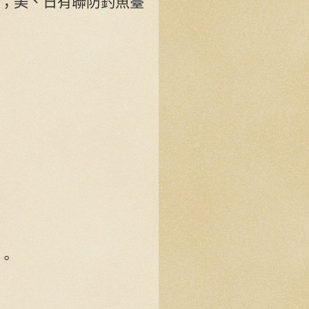
；美、日有聯防釣魚臺
。