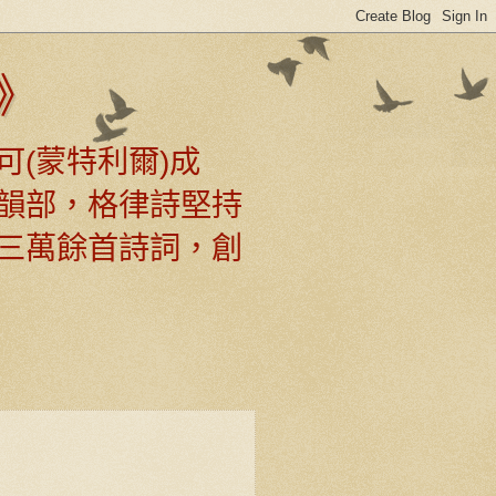
》
可(蒙特利爾)成
韻部，格律詩堅持
三萬餘首詩詞，創