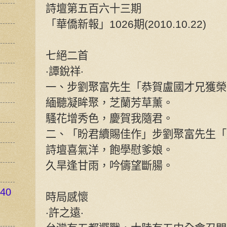
詩壇第五百六十三期
「華僑新報」1026期(2010.10.22)
七絕二首
‧譚銳祥‧
一、步劉聚富先生「恭賀盧國才兄獲榮
緬聽凝眸聚，芝蘭芳草薰。
騷花增秀色，慶賀我隨君。
二、「盼君續賜佳作」步劉聚富先生「
詩壇喜氣洋，飽學慰爹娘。
久旱逢甘雨，吟儔望斷腸。
40
時局感懷
‧許之遠‧