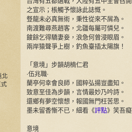
台灣有五都選戰，大陸有五中全會召開
之宣示；棖觸予懷詠此誌慨。
豋龍未必真無術，秉性從來不屑為。
南渡難尋燕趙客，北疆每屬可憐兒。
餕餘乞得驕妻妾，浪急何曾浸眼眉。
兩岸猿聲爭上樹，釣魚臺插太陽旗！
「意境」步韻胡楠仁君
‧伍兆職‧
魁北
蘭亭何幸會良師，國粹弘揚豈盡知。
正式
致意至佳為步韻，言情最妙乃吟詩。
還鄉有夢空懷想，報國無門枉苦思。
墨未留香慚不已，細看《
評點
》笑吾癡
意境