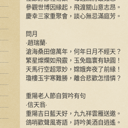
參觀世博因緣起，飛渡關山意志昂。
慶幸三家重聚會，談心無忌滿庭芳。
問月
‧趙瑞蘭‧
滄海桑田億萬年，何年日月不經天？
繁星燦爛如飛霰，玉免臨寰有缺圓！
天馬行空超眾妙，嫦娥奔夜了前緣！
瓊樓玉宇寒難勝，離合悲歡怎惜憐？
重陽老人節自賀吟有句
‧信天翁‧
重陽吉日藍天好，九九祥雲雁送邀。
鴿哨歡聲風寄語，詩吟美酒自逍遙。