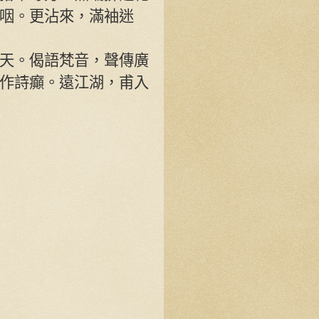
咽。更沾來，滿袖迷
天。偈語梵音，聲傳廣
作詩癲。遠江湖，甫入