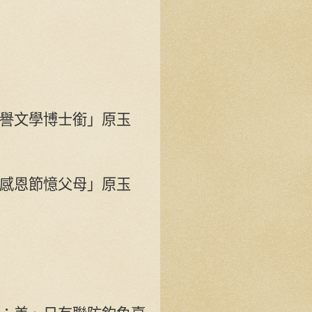
譽文學博士銜」原玉
感恩節憶父母」原玉