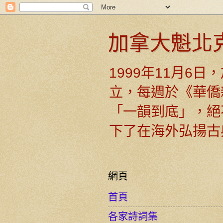
加拿大魁北
1999年11月6
立，每週於《華僑
「一韻到底」，絕
下了在海外弘揚古
網頁
首頁
各家詩詞集