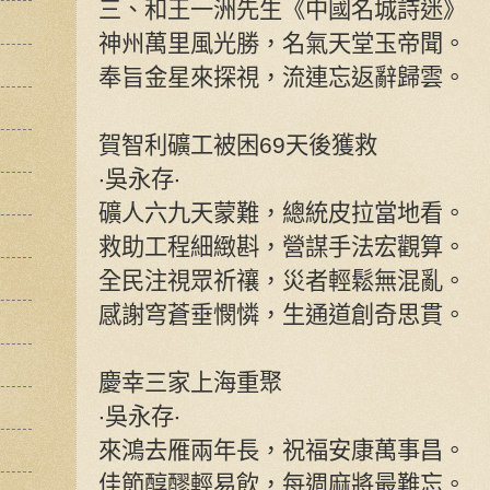
三、和王一洲先生《中國名城詩迷》
神州萬里風光勝，名氣天堂玉帝聞。
奉旨金星來探視，流連忘返辭歸雲。
賀智利礦工被困69天後獲救
‧吳永存‧
礦人六九天蒙難，總統皮拉當地看。
救助工程細緻斟，營謀手法宏觀算。
全民注視眾祈禳，災者輕鬆無混亂。
感謝穹蒼垂憫憐，生通道創奇思貫。
慶幸三家上海重聚
‧吳永存‧
來鴻去雁兩年長，祝福安康萬事昌。
佳節醇醪輕易飲，每週麻將最難忘。