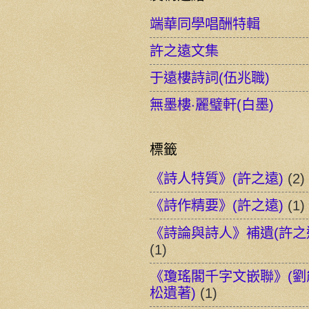
端華同學唱酬特輯
許之遠文集
于遠樓詩詞(伍兆職)
無墨樓‧麗璧軒(白墨)
標籤
《詩人特質》(許之遠)
(2)
《詩作精要》(許之遠)
(1)
《詩論與詩人》補遺(許之
(1)
《瓊瑤閣千字文嵌聯》(劉
松遺著)
(1)