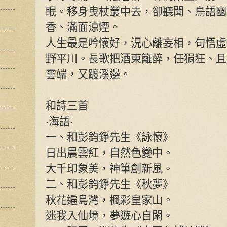
眠。移身曳杖叢中去，卻聽聞、鳥語幽
香、滿面涼煙。
人生最是吟懷好，況心離妄相，句悟虛
野平川。長歌把酒東籬醉，任狷狂、且
雲端，又踱溪邊。
和詩三首
‧海語‧
一、和彭鈞錚先生《詠懷》
日出晨雲紅，自然色變中。
大千印象美，神筆創新風。
二、和彭鈞錚先生《秋夢》
秋花遍島灣，楓彩皇家山。
迷我入仙境，夢遊心自閑。