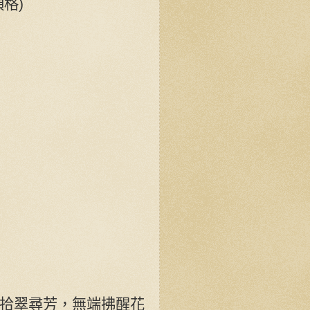
格)
拾翠尋芳，無端拂醒花