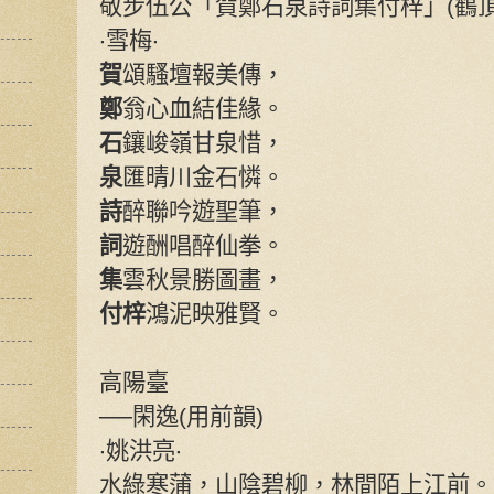
敬步伍公「賀鄭石泉詩詞集付梓」(鶴頂
‧雪梅‧
賀
頌騷壇報美傳，
鄭
翁心血結佳緣。
石
鑲峻嶺甘泉惜，
泉
匯晴川金石憐。
詩
醉聯吟遊聖筆，
詞
遊酬唱醉仙拳。
集
雲秋景勝圖畫，
付梓
鴻泥映雅賢。
高陽臺
──閑逸(用前韻)
‧姚洪亮‧
水綠寒蒲，山陰碧柳，林間陌上江前。