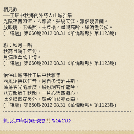
相見歡
──壬辰中秋海內外詩人山城雅集
光陰荏苒如流，去難留。夢繞天涯，雅侶幾曾酬。
放眼眺，玉蟾照，共登樓。盡興高吟，縱酒傲公侯。
(「詩壇」第660期2012.08.31《華僑新報》第1123期)
聯：秋月一唱
秋高且鑄千年句，
月滿還牽萬里情。
(「詩壇」第660期2012.08.31《華僑新報》第1123期)
怡保山城詩社壬辰中秋雅集
西風遠拂送隹音，月自多情酒共斟。
蕩蕩雲光隨雁度，紛紛詞客作龍吟。
八方韻續千秋韻，一片心盟四海心。
此夕騰歡穿昊外，廣寒仙女亦賁臨。
(「詩壇」第660期2012.08.31《華僑新報》第1123期)
魁北克中華詩詞研究會
於
5/24/2012