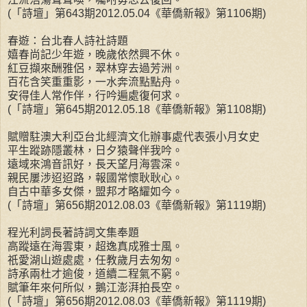
(「詩壇」第643期2012.05.04《華僑新報》第1106期)
春遊：台北春人詩社詩題
嬉春尚記少年遊，晚歲依然興不休。
紅豆擷來酬雅侶，翠林穿去過芳洲。
百花含笑重重影，一水奔流點點舟。
安得佳人常作伴，行吟遍處復何求。
(「詩壇」第645期2012.05.18《華僑新報》第1108期)
賦贈駐澳大利亞台北經濟文化辦事處代表張小月女史
平生蹤跡隱叢林，日夕猿聲伴我吟。
遠域來鴻音訊好，長天望月海雲深。
親民屢涉迢迢路，報國常懷耿耿心。
自古中華多女傑，盟邦才略耀如今。
(「詩壇」第656期2012.08.03《華僑新報》第1119期)
程光利詞長著詩詞文集奉題
高蹤遠在海雲東，超逸真成雅士風。
祇愛湖山遊處處，任教歲月去匆匆。
詩承兩杜才逾俊，道續二程氣不窮。
賦筆年來何所似，鵝江澎湃拍長空。
(「詩壇」第656期2012.08.03《華僑新報》第1119期)