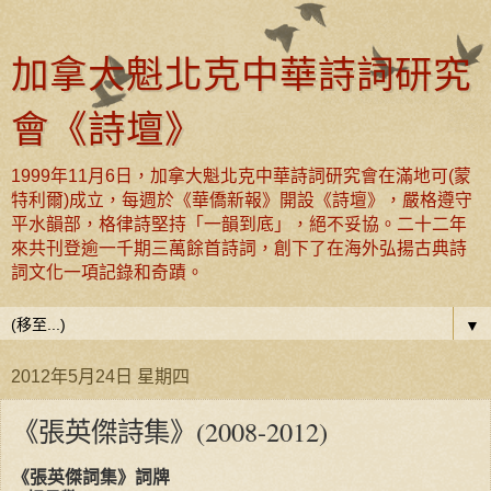
加拿大魁北克中華詩詞研究
會《詩壇》
1999年11月6日，加拿大魁北克中華詩詞研究會在滿地可(蒙
特利爾)成立，每週於《華僑新報》開設《詩壇》，嚴格遵守
平水韻部，格律詩堅持「一韻到底」，絕不妥協。二十二年
來共刊登逾一千期三萬餘首詩詞，創下了在海外弘揚古典詩
詞文化一項記錄和奇蹟。
▼
2012年5月24日 星期四
《張英傑詩集》(2008-2012)
《張英傑詞集》詞牌