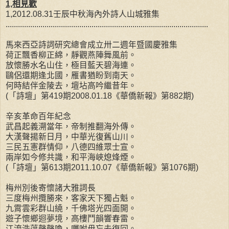
1,相見歡
1,2012.08.31壬辰中秋海內外詩人山城雅集
...................................................................................................
馬來西亞詩詞研究總會成立卅二週年暨國慶雅集
荷正飄香柳正綿，靜觀燕陣舞風前。
放懷勝水名山住，極目藍天碧海連。
鷗侶還期逢北國，雁書猶盼到南天。
何時結伴金陵去，壇坫高吟繼昔年。
(「詩壇」第419期2008.01.18《華僑新報》第882期)
辛亥革命百年紀念
武昌起義溯當年，帝制推翻海外傳。
大漢聲揚新日月，中華光復舊山川。
三民五憲群情仰，八德四維眾士宣。
兩岸如今修共識，和平海峽熄烽煙。
(「詩壇」第613期2011.10.07《華僑新報》第1076期)
梅州別後寄懷諸大雅詞長
三度梅州攬勝來，客家天下獨占魁。
九霄雲彩群山繞，千佛塔光四面開。
遊子懷鄉迴夢境，高樓鬥韻響春雷。
江流浩蕩聲聲喚，囑咐毋忘去復回。