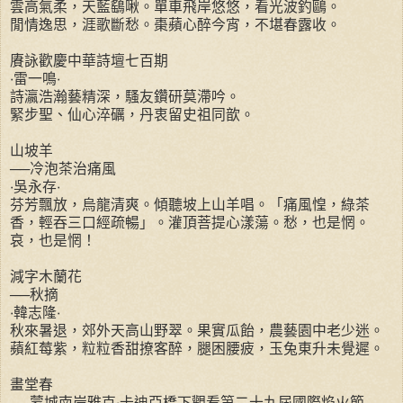
雲高氣柔，天藍鷂啾。單車飛岸悠悠，看光波釣鷗。
閒情逸思，涯歌斷愁。棗蘋心醉今宵，不堪春露收。
賡詠歡慶中華詩壇七百期
‧雷一鳴‧
詩瀛浩瀚藝精深，騷友鑽研莫滯吟。
緊步聖、仙心淬礪，丹衷留史祖同歆。
山坡羊
──冷泡茶治痛風
‧吳永存‧
芬芳飄放，烏龍清爽。傾聽坡上山羊唱。「痛風惶，綠茶
香，輕吞三口經疏暢」。灌頂菩提心漾蕩。愁，也是惘。
哀，也是惘！
減字木蘭花
──秋摘
‧韓志隆‧
秋來暑退，郊外天高山野翠。果實瓜飴，農藝園中老少迷。
蘋紅莓紫，粒粒香甜撩客醉，腿困腰疲，玉兔東升未覺遲。
畫堂春
──蒙城南岸雅克‧卡迪亞橋下觀看第二十九屆國際焰火節