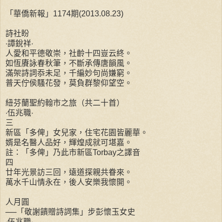
「華僑新報」1174期(2013.08.23)
詩社盼
‧譚銳祥‧
人愛和平德敬崇，社齡十四豈云終。
如恆賡詠春秋筆，不斷承傳唐韻風。
滿架詩詞忝未足，千編妙句尚嫌窮。
普天佇侯騷花發，莫負群黎仰望空。
紐芬蘭聖約翰市之旅（共二十首）
‧伍兆職‧
三
新區「多俾」女兒家，住宅花園皆麗華。
婿是名醫人品好，輝煌成就可堪嘉。
註：「多俾」乃此市新區Torbay之譯音
四
廿年光景訪三回，遠道探親共眷來。
萬水千山情永在，後人安樂我懷開。
人月圓
──「敬謝饋贈詩詞集」步彭懷玉女史
‧伍兆職‧