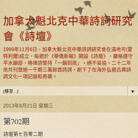
加拿大魁北克中華詩詞研究
會《詩壇》
1999年11月6日，加拿大魁北克中華詩詞研究會在滿地可(蒙
特利爾)成立，每週於《華僑新報》開設《詩壇》，嚴格遵守
平水韻部，格律詩堅持「一韻到底」，絕不妥協。二十二年
來共刊登逾一千期三萬餘首詩詞，創下了在海外弘揚古典詩
詞文化一項記錄和奇蹟。
▼
2013年8月21日 星期三
第702期
詩壇第七百零二期