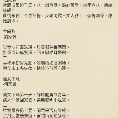
塗鴉成集逾千五，八十出蕪箋。潛心苦學，當年六八，始結
詩緣。
此情永在，今生無悔，步韻同歡。文人雅士，弘揚國粹，誰
比詩壇。
主編歎
‧劉家驊‧
一
豈令沙石混珠璣，垃圾郵包每困圍。
批筆深知成贅筆，回音囈語耳邊飛。
二
喜摻水份冒充肥，咬嚼猶如薄粥稀。
對仗未工多失律，枯枝不剪與心違。
仙女下凡
‧何宗雄‧
一
仙女下凡第一天，靜思賜勇氣青年。
病人保健回家去，美麗聰明小姐賢。
二
禮物眾多仍不要，問君是否有金錢？
余飛別處離鄉遠，害怕梅花也講權。