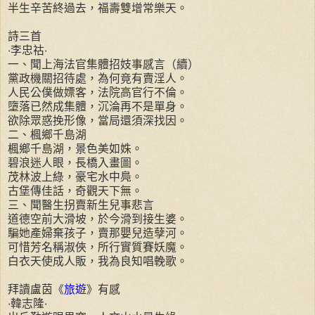
半生辛苦終過去，福壽雙增常樂天。
詩三首
‧李忠祜‧
一、聞上海法官集體招妓事感言（續）
黨政機關招待處，為何竟有賣淫人。
人民公僕做嫖客，法院高官行不倫。
墮落已然成集體，沉淪再不是單身。
欲除眾惑挽形像，當局還須深找因。
二、楓鄉千島湖
楓鄉千島湖，景色美如姝。
碧浪迷人眼，長橋入畫圖。
茂林波上綠，豪宅水中鳧。
古堡傳佳話，奇觀天下無。
三、聞醫生拐賣新生兒事悲言
道德空前大滑坡，於今滑到接生婆。
騙她產婦棄孩子，賣那嬰兒造孽河。
可惜芳名稱淑俠，所行實質賽妖魔。
白衣天使成人販，我為良知唱輓歌。
拜讀盧茵《
旅遊
》有感
‧韓志隆‧