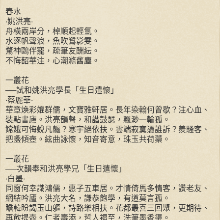
春水
‧姚洪亮‧
舟橫兩岸分，棹順起輕氳。
水逐帆聲浪，魚吹鷺影雯。
騖神鷗伴寵，疏筆友酬紜。
不悔韶華注，心潮滌舊塵。
一叢花
──試和姚洪亮學長「生日遣懷」
‧蔡麗華‧
華章煥彩媲群儒，文寶雅軒居。長年染翰何曾歇？注心血、
裝點書廬。洪亮韻聲，和諧鼓瑟，飄渺一輪孤。
嫦娥可悔蛻凡軀？寒宇絕依扶。雲端寂寞憑誰訴？羨騷客、
把盞傾壺。絃曲詠懷，知音寄意，珠玉共荷蕖。
一叢花
──次韻奉和洪亮學兄「生日遣懷」
‧白墨‧
同窗何幸識鴻儒，惠子五車居。才情倚馬多情客，讚老友、
網結吟廬。洪亮大名，謙恭飽學，有道莫言孤。
瞻韓盼謁玉山軀，詩路樂相扶。花都最喜三回聚，更期待、
再飲提壺。仁者壽添，哲人福至，洗筆墨香渠。