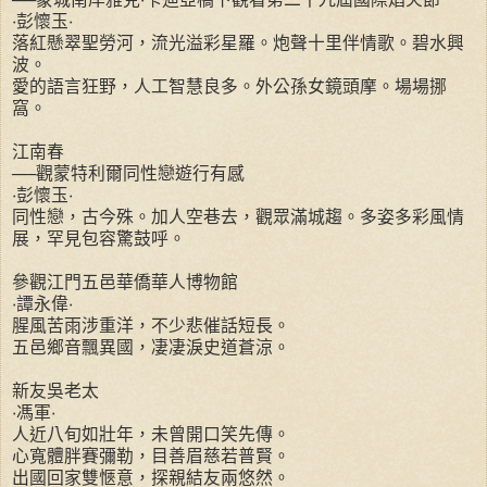
‧彭懷玉‧
落紅懸翠聖勞河，流光溢彩星羅。炮聲十里伴情歌。碧水興
波。
愛的語言狂野，人工智慧良多。外公孫女鏡頭摩。場場挪
窩。
江南春
──觀蒙特利爾同性戀遊行有感
‧彭懷玉‧
同性戀，古今殊。加人空巷去，觀眾滿城趨。多姿多彩風情
展，罕見包容驚鼓呼。
參觀江門五邑華僑華人博物館
‧譚永偉‧
腥風苦雨涉重洋，不少悲催話短長。
五邑鄉音飄異國，凄凄淚史道蒼涼。
新友吳老太
‧馮軍‧
人近八旬如壯年，未曾開口笑先傳。
心寬體胖賽彌勒，目善眉慈若普賢。
出國回家雙愜意，探親結友兩悠然。