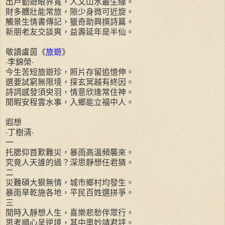
出戶勤遊眼界寬，人文山水最生緣。
財多體壯能常旅，隙少身微可近旋。
觸景生情書傳記，獵奇助興撰詩篇。
新朋老友交談爽，益壽延年是半仙。
敬讀盧茵《
旅遊
》
‧李錦榮‧
今生苦短旅遊珍，照片存留追憶伸。
選要試窮無限境，探玄冥越有終因。
詩詞感發須臾羽，情意欣逢常住神。
閒暇安程雲水事，入鄉能立福中人。
遐想
‧丁樹清‧
一
托腮仰首歎難災，暴雨高溫頻襲來。
究竟人天誰的過？深思靜想任君猜。
二
災難碩大狠無情，城市鄉村均發生。
暴雨旱乾施各地，平民百姓選拼爭。
三
閒時入靜想人生，喜樂悲愁伴眾行。
思考順心呈逆境，其中奧妙請君評。