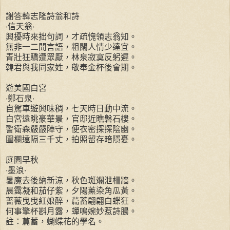
謝答韓志隆詩翁和詩
‧信天翁‧
興擾時來拙句詞，才疏愧領志翁知。
無非一二閒言語，粗闊人情少達宜。
青壯狂驕遭眾厭，林泉寂寞反躬遲。
韓君與我同家姓，敬奉金杯後會期。
遊美國白宮
‧鄭石泉‧
自駕車遊興味稠，七天時日動中流。
白宮遠眺豪華景，官邸近瞧磐石樓。
警衛森嚴嚴陣守，便衣密探探陰幽。
圍欄遠隔三千丈，拍照留存暗隱憂。
庭園早秋
‧墨浪‧
暑魔去後納新涼，秋色斑斕泄柵牆。
晨靄凝和茄仔紫，夕陽薰染角瓜黃。
薔薇曳曳紅娘醉，萹蓄翩翩白蝶狂。
何事擎杯斟月露，蟬鳴婉妙惹詩腸。
註：萹蓄，蝴蝶花的學名。