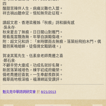
四
酸甜苦辣伴人生，病痛災難也入盟。
祥吉禍凶聽命定，悟知無奈赴征程。
讀超文君、香港梁雁姊「秋痕」詩和韻有感
‧吳永存‧
秋來夏去了無痕，日日關山對雁門。
眼看風雲飄逸舞，年華自誤黯傷魂。
附：超文兄和詩：「來時驟雨去無痕，落葉紛飛拍木門。偶
聽芭蕉鳴螅蟀，徒傷倩女黯銷魂。」
賀凌其篤先生、伍素泉老師喬遷之喜
‧鄭石泉‧
不顧辛勞大廈成，功成名就好名聲。
新居落第城增色，棟宇初成府繼榮。
倆老喬遷迎喜氣，一生奉獻羨群英。
楓華兩地根深植，福澤綿延受讚評。
魁北克中華詩詞研究會
於
8/21/2013