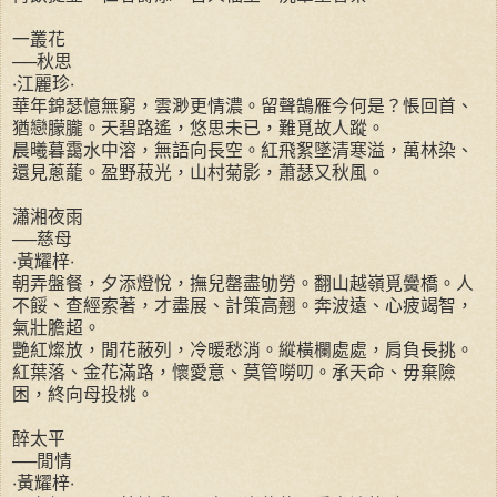
一叢花
──秋思
‧江麗珍‧
華年錦瑟憶無窮，雲渺更情濃。留聲鵠雁今何是？悵回首、
猶戀朦朧。天碧路遙，悠思未已，難覓故人蹤。
晨曦暮靄水中溶，無語向長空。紅飛絮墜清寒溢，萬林染、
還見蔥蘢。盈野菽光，山村菊影，蕭瑟又秋風。
瀟湘夜雨
──慈母
‧黃耀梓‧
朝弄盤餐，夕添燈悅，撫兒罄盡劬勞。翻山越嶺覓黌橋。人
不餒、查經索著，才盡展、計策高翹。奔波遠、心疲竭智，
氣壯膽超。
艷紅燦放，閒花蔽列，冷暖愁消。縱橫欄處處，肩負長挑。
紅葉落、金花滿路，懷愛意、莫管嘮叨。承天命、毋棄險
困，終向母投桃。
醉太平
──閒情
‧黃耀梓‧