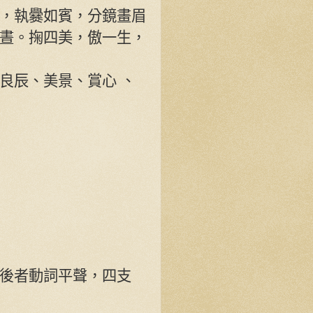
，執爨如賓，分鏡畫眉
晝。掬四美，傲一生，
良辰、美景、賞心 、
後者動詞平聲，四支