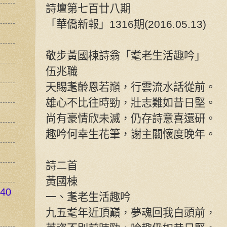
詩壇第七百廿八期
「華僑新報」1316期(2016.05.13)
敬步黃國棟詩翁「耄老生活趣吟」
伍兆職
天賜耄齡恩若巔，行雲流水話從前。
雄心不比往時勁，壯志難如昔日堅。
尚有豪情欣未滅，仍存詩意喜還研。
趣吟何幸生花筆，謝主關懷度晚年。
詩二首
黃國棟
40
一、耄老生活趣吟
九五耄年近頂巔，夢魂回我白頭前，