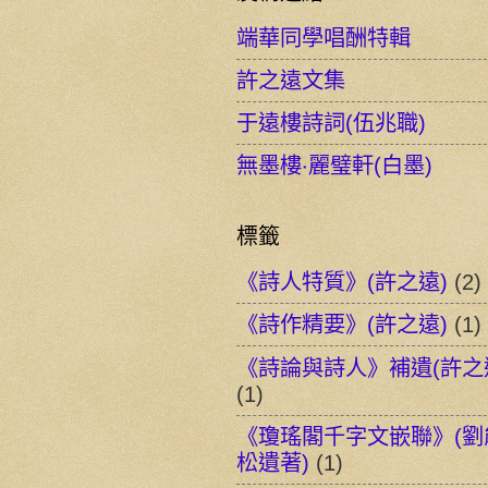
端華同學唱酬特輯
許之遠文集
于遠樓詩詞(伍兆職)
無墨樓‧麗璧軒(白墨)
標籤
《詩人特質》(許之遠)
(2)
《詩作精要》(許之遠)
(1)
《詩論與詩人》補遺(許之
(1)
《瓊瑤閣千字文嵌聯》(劉
松遺著)
(1)