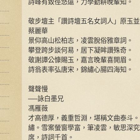
詩峰有致徑悠遠，力學勤耕晚輩知。
敬步壇主「讚詩壇五名女詞人」原玉並
蔡麗華
景仰高山松柏志，凌雲脫俗雅章詞。
攀登跨步談何易，居下凝眸讚殊奇。
敬謝譚公慷賜玉，嘉言晚輩喜開眉。
詩翁表率弘唐宋，錦繡心腸四海知。
聲聲慢
──詠白墨兄
馮雁薇
才高德厚，義重哲淵，堪稱文曲泰斗。
繡。雪案螢窗學富，筆凌雲，敏思深究
席，詩詞千首。