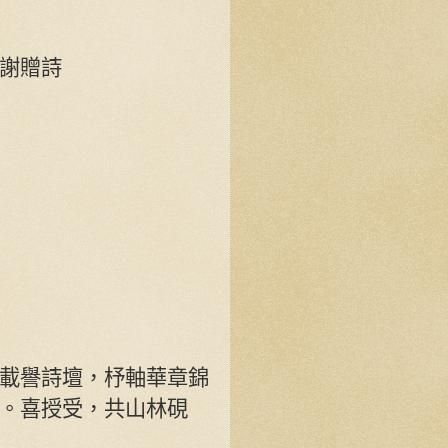
謝贈詩
載譽詩壇，杼軸華章錦
。喜授受，共山林硯