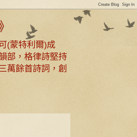
》
可(蒙特利爾)成
韻部，格律詩堅持
三萬餘首詩詞，創