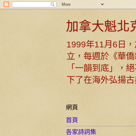
加拿大魁北
1999年11月6
立，每週於《華僑
「一韻到底」，絕
下了在海外弘揚古
網頁
首頁
各家詩詞集