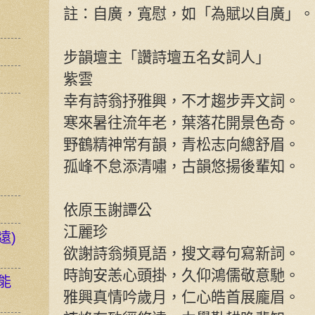
註：自廣，寬慰，如「為賦以自廣」。
步韻壇主「讚詩壇五名女詞人」
紫雲
幸有詩翁抒雅興，不才趨步弄文詞。
寒來暑往流年老，葉落花開景色奇。
野鶴精神常有韻，青松志向總舒眉。
孤峰不怠添清嘯，古韻悠揚後輩知。
依原玉謝譚公
江麗珍
遠)
欲謝詩翁頻覓語，搜文尋句寫新詞。
時詢安恙心頭掛，久仰鴻儒敬意馳。
能
雅興真情吟歲月，仁心皓首展龐眉。