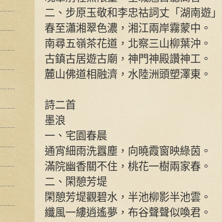
二、步原玉敬和李忠祜詞丈「湖南遊」
春至瀟湘翠色濃，湘江兩岸霧蒙中。
南尋五嶺茶花道，北察三山柳葉沖。
古鎮古居遊古廟，神門神殿讚神工。
麓山佛道相融濟，水陸洲頭塑澤東。
詩二首
墨浪
一、宅園春晨
通宵細雨洗囂塵，向曉霞窗映綠茵。
滿院幽香關不住，桃花一樹兩家春。
二、閑憩芳堤
閑憩芳堤觀碧水，半池柳影半池雲。
纖風一縷逍遙夢，布谷聲聲似喚君。