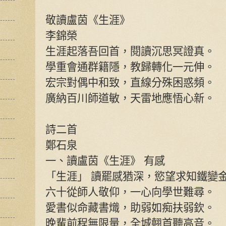
敬讀盧茵《生涯》
李錦榮
生涯起落吾回首，閱讀沉思冥證真。
學重會通群籍隱，教歸轉化一元伸。
宏宗對偶中和致，直線分殊困惑頻。
廣納百川師道敏，天雷地應悟心新。
詩二首
鄭石泉
一、讀盧茵《生涯》 有感
「生涯」 讀罷感猶深，慾望求知鐵變
六十從師人敬仰，一心向學世難尋。
愛書似命藏書熾，助弱如痴扶弱欽。
晚輩前程無限量，全城翹首聽高音。