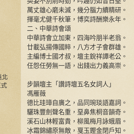
英姿不別前時勁，吟趣仍如昔日堅。
萬丈雄心磨未滅，幾分腦力續精研。
揮毫尤健千秋筆，博奕詩酬樂永年。
二、中華詩會頌
中華詩會立加東，四海吟朋半老翁。
廿載弘揚傳國粹，八方才子會群雄。
主編博士國才叔，壇主銳祥譚老公。
任怨任勞無一語，出錢出力義高崇。
魁北
步韻壇主「讚詩壇五名女詞人」
正式
馮雁薇
德比珪璋自廣之，品同琬琰語嘉詞。
驪珠豐劍聲名重，堊鼻焦桐音韻奇。
溪石山林輕富貴，柳風梅月詠蛾眉。
冰霜錦繡原無敵，戛玉鏗金閉戶知。