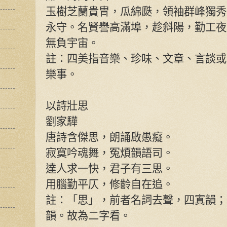
玉樹芝蘭貴冑，瓜綿瓞，領袖群峰獨秀
永守。名賢譽高滿埠，趁斜陽，勤工夜
無負宇宙。
註：四美指音樂、珍味、文章、言談或
樂事。
以詩壯思
劉家驊
唐詩含傑思，朗誦啟愚癡。
寂寞吟魂舞，冤煩韻語司。
達人求一快，君子有三思。
用腦勤平仄，修齡自在追。
註：「思」，前者名詞去聲，四寘韻；
韻。故為二字看。