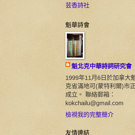
芸香詩社
魁華詩會
魁北克中華詩詞研究會
1999年11月6日於加拿大
克省滿地可(蒙特利爾)市
成立。 聯絡郵箱：
kokchailu@gmail.com
檢視我的完整簡介
友情連結