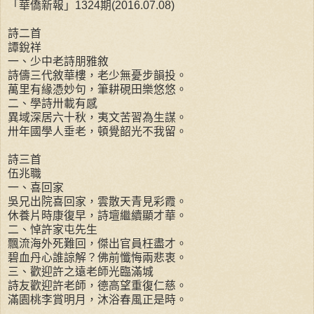
「華僑新報」1324期(2016.07.08)
詩二首
譚銳祥
一、少中老詩朋雅敘
詩儔三代敘華樓，老少無憂步韻投。
萬里有緣憑妙句，筆耕硯田樂悠悠。
二、學詩卅載有感
異域深居六十秋，夷文苦習為生謀。
卅年國學人垂老，頓覺韶光不我留。
詩三首
伍兆職
一、喜回家
吳兄出院喜回家，雲散天青見彩霞。
休養片時康復早，詩壇繼續顯才華。
二、悼許家屯先生
飄流海外死難回，傑出官員枉盡才。
碧血丹心誰諒解？佛前懺悔兩悲衷。
三、歡迎許之遠老師光臨滿城
詩友歡迎許老師，德高望重復仁慈。
滿園桃李賞明月，沐浴春風正是時。