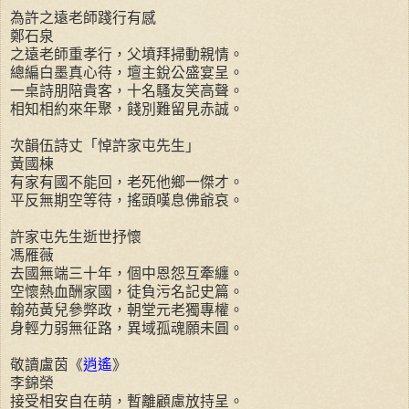
為許之遠老師踐行有感
鄭石泉
之遠老師重孝行，父墳拜掃動親情。
總編白墨真心待，壇主銳公盛宴呈。
一桌詩朋陪貴客，十名騷友笑高聲。
相知相約來年聚，餞別難留見赤誠。
次韻伍詩丈「悼許家屯先生」
黃國棟
有家有國不能回，老死他鄉一傑才。
平反無期空等待，搖頭嘆息佛爺哀。
許家屯先生逝世抒懷
馮雁薇
去國無端三十年，個中恩怨互牽纏。
空懷熱血酬家國，徒負污名記史篇。
翰苑黃兒參弊政，朝堂元老獨專權。
身輕力弱無征路，異域孤魂願未圓。
敬讀盧茵《
逍遙
》
李錦榮
接受相安自在萌，暫離顧慮放持呈。