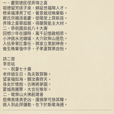
一、慶賀德民侄弄璋之喜
祖德留芳送子來，綿延世福降人才。
修來福澤男丁旺，著意栽培晚輩魁。
鄭氏宗親添喜慶，滎陽堂上賀新孩。
弄璋之喜華庭靚，得願賢能主大材。
二、恭祝國良叔八十大壽
回想少年在讀時，萬千記憶啟相思。
小沖挑水池塘遠，大穴砍柴山道危。
入伍參軍扛重任，興家立業創神奇。
後生晚輩強中手，子孝妻賢樂自怡。
詩二首
李忠祜
一、祝妻七十壽
老伴過生日，為夫致賀聯。
望家福如海，願汝壽齊天。
孫女於懷抱，古稀將夢圓。
蒙城再團聚，大吉在猴年。
二、敬樂山大佛創建者
造佛竟逢貪吏凶，護捐寧可捨其瞳。
遊人到此拜彌勒，在下於斯敬海通。