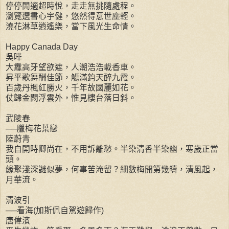
停停閒適超時悅，走走無挑隨處程。
瀏覽選書心宇健，悠然得意世塵輕。
澆花淋草逍遙樂，當下風光生命情。
Happy Canada Day
吳曄
大纛高牙望欲遮，人潮浩浩載香車。
昇平歌舞酬佳節，觴滿鈞天醉九霞。
百歲丹楓紅勝火，千年故國麗如花。
仗歸金闕浮雲外，惟見樓台落日斜。
武陵春
──臘梅花葉戀
陸蔚青
我自開時卿尚在，不用訴離愁。半染清香半染幽，寒歲正當
頭。
緣聚淺深謎似夢，何事苦淹留？細數梅開第幾疇，清風起，
月華流。
清波引
──看海(加斯佩自駕遊歸作)
唐偉濱