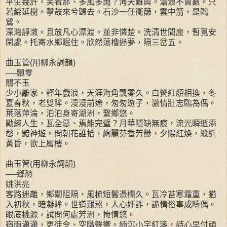
平生幾許，笑看那、多風多雨？海天難與。滄浪不曾數。只
若綿延樹。擊鼓來兮歸去。石沙一任衝篩，雲中箭，是鷗
鷺。
深灣靜漵。且放凡心漂渡。並非憐楚。洗清世間塵，暫覓安
閑處。托寄水鄉眠住。欣然蕩櫓迷夢，隔三岔五。
曲玉管(用柳永詞韻)
──飄零
關不玉
少小離家，輕年戲浪，天涯海角飄零久。白鬢紅顏相換，冬
夏春秋，老雙眸。漫漫前途，匆匆遊子，激情壯志鷗為偶。
葉落萍淪，泊泊身寄湖洲，繫鄉悠。
勵練人生，瓦全惡、焉能完璧？月華隱缺無痕，流光瞬逝添
愁，黯神遊。問朝花誰拾，絢麗芬香芳鬱，夕陽紅煥，縱近
黃昏，欲上層樓。
曲玉管(用柳永詞韻)
──鄉愁
姚洪亮
客路迷離，鄉關阻隔，風梳短鬢憑欄久。瓦冷苔寒霜重，猶
入初秋，暗凝眸。世道艱熬，人心奸詐，詭情俗事成疇偶。
眼底桃源，試問何處芳洲，掩情悠。
宿雨瀟瀟，更徒令、空階聲響。緬沉小字紅箋，詩心早付頑