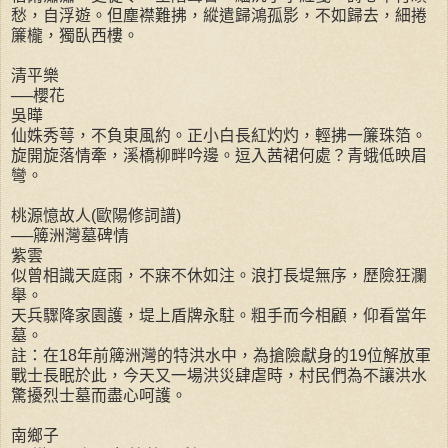
愁，自浮遊。但塵襟難拂，縱遣歸鴻孤影，不如歸去，細捲
簾櫳，獨臥西樓。
清平樂
──櫻花
吳曄
仙姝秀萼，不負東風約。正小白長紅灼灼，輕拂一簾珠箔。
旋開旋落情牽，溪橋柳畔吟邊。逗入茜裙何處？青蛾低映眉
彎。
桃源憶故人(歐陽修詞譜)
──簰洲灣墓碑情
紫雲
似曾相識天庭雨，不寐不休如注。浪打長堤無序，歷險狂瀾
舉。
天兵驟降家園護，堤上盾牌永駐。粗手而今相顧，仰看當年
墓。
註：在18年前簰洲灣的特洪水中，為搶險獻身的19位解放軍
戰士長眠於此，今天又一場洪災肆虐時，村民們為不讓洪水
驚擾烈士墓而盡心呵護。
南鄉子