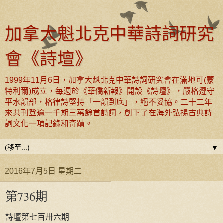
加拿大魁北克中華詩詞研究
會《詩壇》
1999年11月6日，加拿大魁北克中華詩詞研究會在滿地可(蒙
特利爾)成立，每週於《華僑新報》開設《詩壇》，嚴格遵守
平水韻部，格律詩堅持「一韻到底」，絕不妥協。二十二年
來共刊登逾一千期三萬餘首詩詞，創下了在海外弘揚古典詩
詞文化一項記錄和奇蹟。
▼
2016年7月5日 星期二
第736期
詩壇第七百卅六期