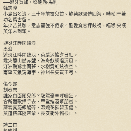
──遊牙買加，祭鮑勃‧馬利
韓志隆
小島出名流，三十年前雷鬼酋。鮑勃歌聲傳四海，呦呦!卓著
功名萬古留。
年少苦貧愁，意志堅強不倦求。酷愛寬容抨歧視，嘔喉!只嘆
英年未到頭。
避炎江畔閑聽浪
墨浪
避炎江畔閑聽浪，荷扇消搖夕日紅。
霞火籠山燃赤壁，漁舟斂網唱清風。
汀洲鷗鷺生蘭夢，水榭霓虹炫夜空。
南望天狼窺海宇，神州長矢貫王弓。
傷令郎
劉春志
誰家白面闊兒郎？駛駕豪車呼嘯狂。
會所酣歌揮手去，華堂指酒聚朋嘗。
蘼奢宴罷銀觴碎，溫婉花摧碧玉傷。
莫道椿庭隨帝輦，長安衢外獨根亡。
詩二首
彭鈞錚