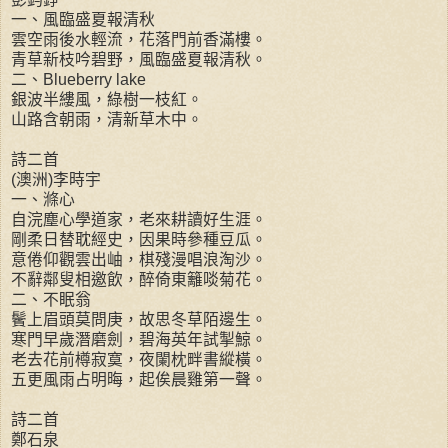
一、風臨盛夏報清秋
雲空雨後水輕流，花落門前香滿樓。
青草新枝吟碧野，風臨盛夏報清秋。
二、Blueberry lake
銀波半縷風，綠樹一枝紅。
山路含朝雨，清新草木中。
詩二首
(澳洲)李時宇
一、滌心
自浣塵心學道家，老來耕讀好生涯。
剛柔日替耽經史，因果時參種豆瓜。
意倦仰觀雲出岫，棋殘漫唱浪淘沙。
不辭鄰叟相邀飲，醉倚東籬啖菊花。
二、不眠翁
鬢上眉頭莫問庚，故思冬草陌邊生。
寒門早歲潛磨劍，碧海英年試掣鯨。
老去花前樽寂寞，夜闌枕畔書縱橫。
五更風雨占明晦，起俟晨雞第一聲。
詩二首
鄭石泉