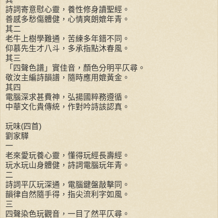
詩詞寄意慰心靈，養性修身讀聖經。
善感多愁傷體健，心情爽朗媲年青。
其二
老牛上樹學難通，苦練多年錯不同。
仰慕先生才八斗，多承指點沐春風。
其三
「四聲色譜」實佳音，顏色分明平仄尋。
敬汝主編詩韻譜，隨時應用媲黃金。
其四
電腦深求甚費神，弘揚國粹務遵循。
中華文化貴傳統，作對吟詩該認真。
玩味(四首)
劉家驊
一
老來愛玩養心靈，懂得玩經長壽經。
玩水玩山身體健，詩詞電腦玩年青。
二
詩詞平仄玩深通，電腦鍵盤敲擊同。
韻律自然隨手得，指尖流利字如風。
三
四聲染色玩觀音，一目了然平仄尋。