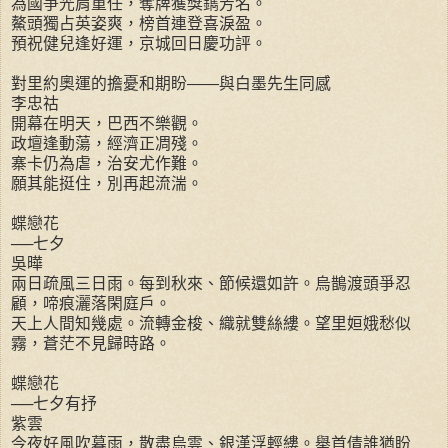
為國爭光肩重任，奪牌獲獎鐫芳名。
鰲頭獨占英姿爽，榜首連登喜淚盈。
預祝健兒逢好運，京城回日慶功評。
對里約奧運的擔憂和期盼——與白墨先生同感
李忠祜
開幕在明天，巴西不樂觀。
政壇逢動蕩，經濟正凋殘。
寨卡仍為虐，治安尤作難。
願其能挺住，別再起流湍。
蝶戀花
──七夕
吳曄
兩日疏風三日雨。每到秋來、節候還如許。烏鵲渡頭爭忍
顧，啼痕灑落閑庭戶。
天上人間知幾處。流轉金梭、織就雙絲縷。望里姮娥愁似
霧，蒼茫不見歸時路。
蝶戀花
──七夕有抒
紫雲
今夜好風吹暮雨，散盡烏雲、銀漢浮輕縷。舉首倩誰猶盼