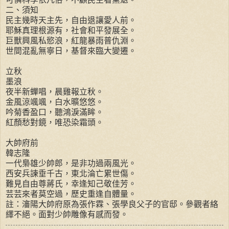
二、須知
民主幾時天主先，自由退讓愛人前。
耶穌真理根源有，社會和平發展全。
巨獸興風私慾浪，紅龍暴雨普仇淵。
世間混亂無寧日，基督來臨大變遷。
立秋
墨浪
夜半新蟬唱，晨雞報立秋。
金風涼颯颯，白水曠悠悠。
吟菊香盈口，聽鴻淚滿眸。
紅顏愁對鏡，唯恐染霜頭。
大帥府前
韓志隆
一代梟雄少帥郎，是非功過兩風光。
西安兵諫垂千古，東北淪亡累世傷。
難見自由尊蔣氏，幸逢知己敬佳芳。
芸芸來者莫空過，歷史重逢自體量。
註：瀋陽大帥府原為張作霖、張學良父子的官邸。參觀者絡
繹不絕。面對少帥雕像有感而發。