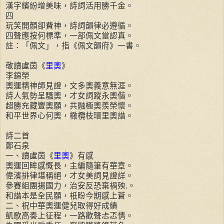
漢字繽紛增美味，詩詞活用勝千金。
四
玩笑開顏卻費神，詩詞韻律必遵循。
四聲應按何標準，一部佩文當認真。
註：「佩文」，指《佩文韻府》一書。
敬讀盧茵《
里奧
》
李錦榮
奧運精神師見證，文多奧義意無涯。
詩人氣勢呈騷奧，才女詞蹤永奧偕。
超勝充藏豐奧願，共融極奧羨榮懷。
和平世界心何奧，橄欖枝環里奧諧。
詩二首
鄭石泉
一、讀盧茵《
里奧
》有感
奧運回眸感慨長，主編隨筆有華章。
偉濱排律堪稱絕，才女美詞見證詳。
參賽組團揚國力，治安反恐棄禍殃.。
和諧本是全民願，祇盼今期感上蒼。
二、祝中華奧運健兒取得好成績
凱歌高奏上征程，一路歡聲忐忑情。