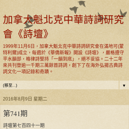
加拿大魁北克中華詩詞研究
會《詩壇》
1999年11月6日，加拿大魁北克中華詩詞研究會在滿地可(蒙
特利爾)成立，每週於《華僑新報》開設《詩壇》，嚴格遵守
平水韻部，格律詩堅持「一韻到底」，絕不妥協。二十二年
來共刊登逾一千期三萬餘首詩詞，創下了在海外弘揚古典詩
詞文化一項記錄和奇蹟。
▼
2016年8月9日 星期二
第741期
詩壇第七百四十一期