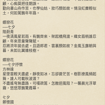
顧，心痴莫把佳期誤。
勤向書山舟作苦，也學仙姑、妝巧顏如故。情沒紅塵輕似
土，何如駕鵲年年路。
蝶戀花
──七夕
陸蔚青
一夜清風星若雨，有鵲齊來、架起橋飛渡。織女眉梢誰忍
顧，年來思量聲聲賦。
忍將流年拋去處。且語郎君、雲裏顏如故？金風玉露朝與
暮，未如比翼連枝樹。
蝶戀花
──七夕抒懷
方林達
星墜雲輕天盡處，靜夜如冰，忘卻蒼茫苦。樹影撩風頻起
舞，誰人可載秋波渡？
不盡遙穹無盡路，可嘆疏篙，怎敵迴風阻？一襲晨光浮翠
霧，悠悠眾鵲驚霞幕。
七夕
鄭懷國