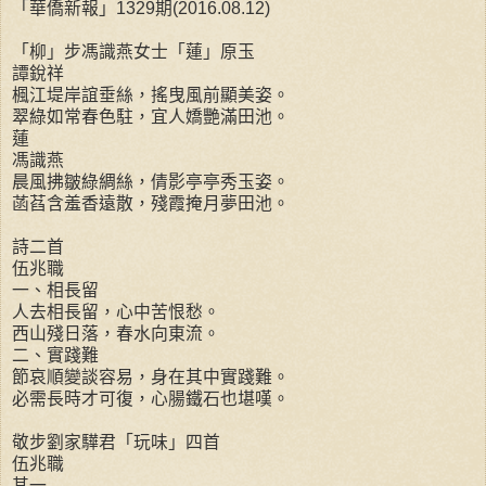
「華僑新報」1329期(2016.08.12)
「柳」步馮識燕女士「蓮」原玉
譚銳祥
楓江堤岸誼垂絲，搖曳風前顯美姿。
翠綠如常春色駐，宜人嬌艷滿田池。
蓮
馮識燕
晨風拂皺綠綢絲，倩影亭亭秀玉姿。
菡萏含羞香遠散，殘霞掩月夢田池。
詩二首
伍兆職
一、相長留
人去相長留，心中苦恨愁。
西山殘日落，春水向東流。
二、實踐難
節哀順變談容易，身在其中實踐難。
必需長時才可復，心腸鐵石也堪嘆。
敬步劉家驊君「玩味」四首
伍兆職
其一