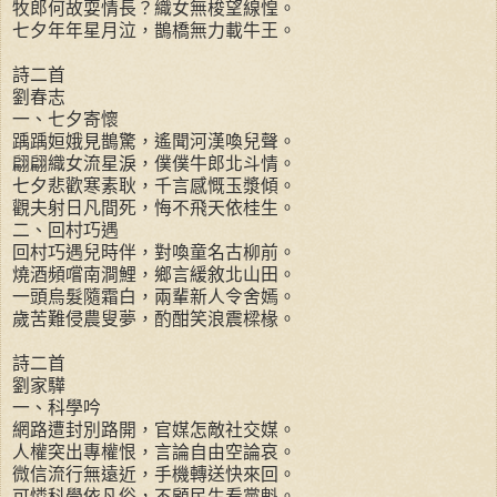
牧郎何故耍情長？織女無梭望線惶。
七夕年年星月泣，鵲橋無力載牛王。
詩二首
劉春志
一、七夕寄懷
踽踽姮娥見鵲驚，遙聞河漢喚兒聲。
翩翩織女流星淚，僕僕牛郎北斗情。
七夕悲歡寒素耿，千言感慨玉漿傾。
觀夫射日凡間死，悔不飛天依桂生。
二、回村巧遇
回村巧遇兒時伴，對喚童名古柳前。
燒酒頻嚐南澗鯉，鄉言緩敘北山田。
一頭烏髮隨霜白，兩輩新人令舍嫣。
歲苦難侵農叟夢，酌酣笑浪震樑椽。
詩二首
劉家驊
一、科學吟
網路遭封別路開，官媒怎敵社交媒。
人權突出專權恨，言論自由空論哀。
微信流行無遠近，手機轉送快來回。
可憐科學依凡俗，不顧民生看黨魁。