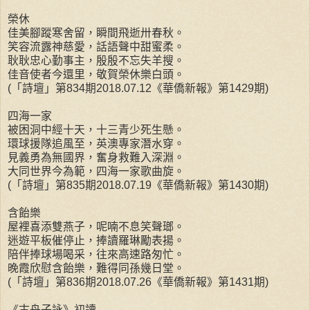
榮休
佳美腳蹤寒舍留，瞬間飛逝卅春秋。
笑容流露神慈愛，話語聲中甜蜜柔。
耿耿忠心勤事主，殷殷不忘失羊搜。
佳音使者今還里，敬賀榮休樂白頭。
(「詩壇」第834期2018.07.12《華僑新報》第1429期)
四海一家
被困洞中經十天，十三青少死生懸。
環球援隊追風至，英澳專家潛水穿。
見義勇為無國界，奮身救難入深淵。
大同世界今為範，四海一家歌曲旋。
(「詩壇」第835期2018.07.19《華僑新報》第1430期)
含飴樂
屋裡喜添雙燕子，呢喃不息笑聲瑯。
迷遊平板催停止，捧讀羅琳勵表揚。
陪伴捧球場喝采，往來高速路匆忙。
晚霞欣慰含飴樂，難得同孫幾日堂。
(「詩壇」第836期2018.07.26《華僑新報》第1431期)
《古舟子詠》初讀