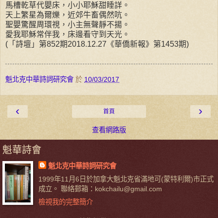
馬槽乾草代嬰床，小小耶穌甜睡詳。
天上繁星為爾爍，近郊牛畜偶然吭。
聖嬰驚醒周環視，小主無聲靜不揚。
愛我耶穌常伴我，床邊看守到天光。
(「詩壇」第852期2018.12.27《華僑新報》第1453期)
魁北克中華詩詞研究會
於
10/03/2017
‹
›
首頁
查看網路版
魁華詩會
魁北克中華詩詞研究會
1999年11月6日於加拿大魁北克省滿地可(蒙特利爾)市正式
成立。 聯絡郵箱：kokchailu@gmail.com
檢視我的完整簡介