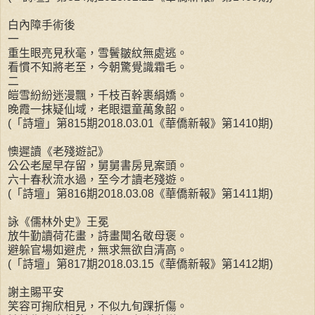
白內障手術後
一
重生眼亮見秋毫，雪鬢皺紋無處逃。
看慣不知將老至，今朝驚覺識霜毛。
二
皚雪紛紛迷漫飄，千枝百幹裹絹嬌。
晚霞一抹疑仙域，老眼還童萬象韶。
(「詩壇」第815期2018.03.01《華僑新報》第1410期)
懊遲讀《老殘遊記》
公公老屋早存留，舅舅書房見案頭。
六十春秋流水過，至今才讀老殘遊。
(「詩壇」第816期2018.03.08《華僑新報》第1411期)
詠《儒林外史》王冕
放牛勤讀荷花畫，詩畫聞名敬母褒。
避躲官場如避虎，無求無欲自清高。
(「詩壇」第817期2018.03.15《華僑新報》第1412期)
謝主賜平安
笑容可掬欣相見，不似九旬踝折傷。