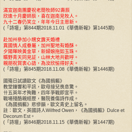
滿宣迦南團慶祝老簡牧師92壽辰
欣逢十月慶師辰，喜在迦南見牧人。
九十二春仍笑立，年年今日主恩新。
(「詩壇」第844期2018.11.01《華僑新報》第1445期)
赴加州參加小甥女露天婚禮
異國情人成眷屬，加州聖地有婚酥。
夕陽暉映黃金草，新婦娘拖如玉珠。
曠野青天同見証，山林大地共歡呼。
親朋祝賀衷心語，為汝欣愉得好夫。
(「詩壇」第845期2018.11.08《華僑新報》第1446期)
國殤日試讀歐文《為國捐軀》
教堂鐘響和平訊，歐母接兒喪息驚。
卄五英年才殉難，四年爭戰即宣平。
戰場殘酷親經歷，醫院養傷詩作成。
《為國捐軀》悲慘韻，歐文青史上留名。
註：歐文，英國詩人Wilfred Owen，《為國捐軀》Dulce et
Decorum Est。
(「詩壇」第846期2018.11.15《華僑新報》第1447期)