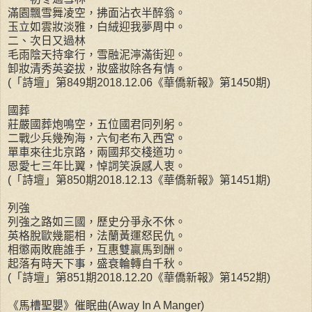
滿園飄雪舞凌空，拂面沾衣半醉翁。
玉立如雲妝淡雅，白絨迎我夢周中。
二、次日又過林
毛雨陰天持傘行，雪融泥濘滿街迎。
卸妝清秀英姿拔，妝盛妝除各有情。
(「詩壇」第849期2018.12.06《華僑新報》第1450期)
國葬
莊嚴國葬炮鳴空，五位國君同列躬。
二戰少兵幾殉海，六旬老布入西宮。
單車來往北京路，兩國邦交棧道功。
恩愛七三年比翼，悼詞笑淚感人衷。
(「詩壇」第850期2018.12.13《華僑新報》第1451期)
列強
列強之路如三國，歷史分爭永不休。
英格脫歐幾罷相，法蘭黃運怒民仇。
相懲兩敗鹿誰手，互惠雙贏馬到酬。
起落有時天下事，盛衰輪轉自千秋。
(「詩壇」第851期2018.12.20《華僑新報》第1452期)
《馬槽聖嬰》催眠曲(Away In A Manger)