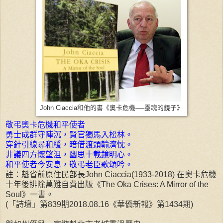
John Ciaccia和他的書《奧卡危機──靈魂的鏡子》
敬弔奧卡危機和平使者
勇士成群守陣沉，賢官獨馬入松林。
穿針引線尋和緩，暗借渡頭輸濟忱。
非議四方懷望沮，幽思十載鏡明心。
和平使者今安息，敬弔老臣歌頌吟。
註：魁省前原住民部長John Ciaccia(1933-2018) 在奧卡危機
十年後排除萬難自費出版《The Oka Crises: A Mirror of the
Soul》一書。
(「詩壇」第839期2018.08.16《華僑新報》第1434期)