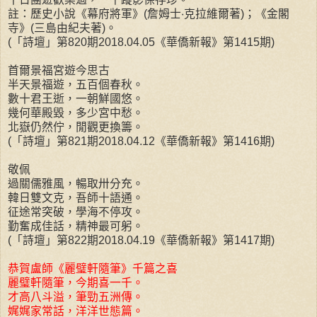
註：歷史小說《幕府將軍》(詹姆士‧克拉維爾著)；《金閣
寺》(三島由紀夫著)。
(「詩壇」第820期2018.04.05《華僑新報》第1415期)
首爾景福宮遊今思古
半天景福遊，五百個春秋。
數十君王逝，一朝鮮國悠。
幾何華殿毀，多少宮中愁。
北嶽仍然佇，閒觀更換籌。
(「詩壇」第821期2018.04.12《華僑新報》第1416期)
敬佩
過關儒雅風，暢取卅分充。
韓日雙文克，吾師十語通。
征途常突破，學海不停攻。
勤奮成佳話，精神最可躬。
(「詩壇」第822期2018.04.19《華僑新報》第1417期)
恭賀盧師《麗璧軒隨筆》千篇之喜
麗璧軒隨筆，今期喜一千。
才高八斗溢，筆勁五洲傳。
娓娓家常話，洋洋世態篇。