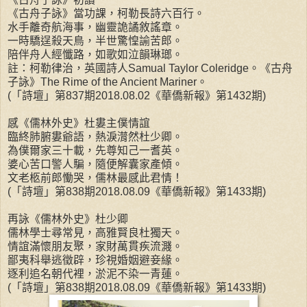
《古舟子詠》當功課，柯勒長詩六百行。
水手離奇航海事，幽靈詭譎敘謠章。
一時驕逞殺天鳥，半世驚惶諭苦郎。
陪伴舟人經懺路，如歌如泣韻琳瑯。
註：柯勒律治，英國詩人Samual Taylor Coleridge。《古舟
子詠》The Rime of the Ancient Mariner。
(「詩壇」第837期2018.08.02《華僑新報》第1432期)
感《儒林外史》杜婁主僕情誼
臨終肺腑婁爺語，熱淚潸然杜少卿。
為僕爾家三十載，先尊知己一耆英。
婆心苦口警人騙，隨便解囊家產傾。
文老柩前郎慟哭，儒林最感此君情！
(「詩壇」第838期2018.08.09《華僑新報》第1433期)
再詠《儒林外史》杜少卿
儒林學士尋常見，高雅賢良杜獨天。
情誼滿懷朋友聚，家財萬貫疾流濺。
鄙夷科舉逃徵辟，珍視婚姻避妾緣。
逐利追名朝代裡，淤泥不染一青蓮。
(「詩壇」第838期2018.08.09《華僑新報》第1433期)