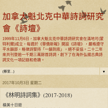
加拿大魁北克中華詩詞研究
會《詩壇》
1999年11月6日，加拿大魁北克中華詩詞研究會在滿地可(蒙
特利爾)成立，每週於《華僑新報》開設《詩壇》，嚴格遵守
平水韻部，格律詩堅持「一韻到底」，絕不妥協。二十二年
來共刊登逾一千期三萬餘首詩詞，創下了在海外弘揚古典詩
詞文化一項記錄和奇蹟。
▼
2017年10月3日 星期二
《林明詩詞集》(2017-2018)
橫美十日遊