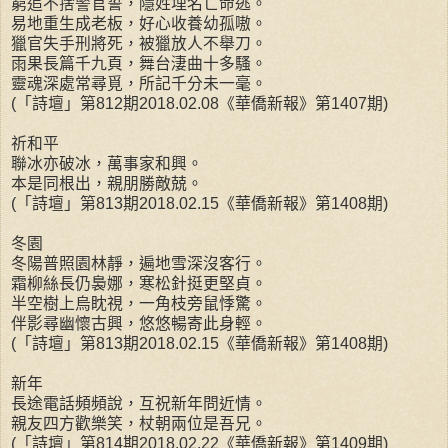
窮追不捨警官誓，隱姓埋名亡命逃。
易地重生成老板，好心收養幼孤嗷。
獵官失手刑將死，被獵放人不舉刀。
雨果長篇千九頁，舞台淒曲十多騷。
靈魂深處常尋覓，所記千分未一毫。
(「詩壇」第812期2018.02.08《華僑新報》第1407期)
祈和平
聯冰亦破冰，萬事家和興。
本是同根出，親朋勝敵兢。
(「詩壇」第813期2018.02.15《華僑新報》第1408期)
冬園
冬陽普照園林靜，遍地雪深沒客行。
霜柳絲長仍裊娜，寒松針挺更堅貞。
半空樹上烏眈視，一角枝旁鼠悸驚。
伴影尋幽懷古興，悠悠暢寄此身輕。
(「詩壇」第813期2018.02.15《華僑新報》第1408期)
新年
長途電話頻頻說，互祝新年問近情。
親友四方歡樂笑，杖朝兩位是吾兄。
(「詩壇」第814期2018.02.22《華僑新報》第1409期)