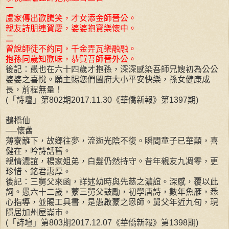
一
盧家傳出歡騰笑，才女添金師晉公。
親友詩朋連賀慶，婆婆抱寶樂懷中。
二
曾說師徒不約同，千金弄瓦樂融融。
抱孫同歲知歡味，恭賀吾師晉外公。
後記：愚也在六十四歲才抱孫，深深感染吾師兄嫂初為公公
婆婆之喜悅。願主賜您們闔府大小平安快樂，孫女健康成
長，前程無量！
(「詩壇」第802期2017.11.30《華僑新報》第1397期)
鵲橋仙
──懷舊
薄寮籬下，故鄉往夢，流逝光陰不復。瞬間童子已華顛，喜
健在，吟詩話舊。
親情濃誼，楊家姐弟，白髮仍然持守。昔年親友九凋零，更
珍惜、銘君惠厚。
後記：三舅父來函，詳述幼時與先慈之濃誼。深感，覆以此
詞。愚六十二歲，蒙三舅父鼓勵，初學唐詩，數年魚雁，悉
心指導，並賜工具書，是愚啟蒙之恩師。舅父年近九旬，現
隱居加州屋崙市。
(「詩壇」第803期2017.12.07《華僑新報》第1398期)