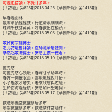
每週追首讀，不覺廿多年。
(「詩壇」第823期2018.04.26《華僑新報》第1418期)
早春過雨林
飄零傘頂輕輕鼓，行道清溪細細流。
珠潤千枝芽萬萬，呼春欲出在梢頭。
(「詩壇」第824期2018.05.03《華僑新報》第1419期)
敬悼何宗雄博士
魁北詩壇曾拜讀，盧師隨筆屢聽聞。
恭然起敬瞻儒士，安息主懷一德君。
(「詩壇」第825期2018.05.10《華僑新報》第1420期)
憶先慈
每憶先慈心頓暖，春暉寸草幼年時。
春宵一刻催眠曲，雲淡風輕悅耳怡。
小子離家才若失，老來欣慰與遊馳。
生於南海邊緣鎮，安息加州聖地祠。
(「詩壇」第826期2018.05.17《華僑新報》第1421期)
歡送廖義堂伉儷移居多市
廖翁伉儷移多市，歡送茶杯當酒杯。