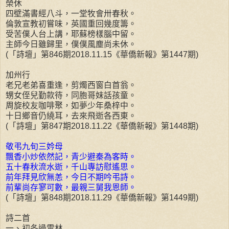
榮休
四壁滿書經八斗，一堂牧會卅春秋。
倫敦宣教初嘗味，英國重回幾度籌。
受苦僕人台上講，耶蘇榜樣腦中留。
主師今日雖歸里，僕僕風塵尚未休。
(「詩壇」第846期2018.11.15《華僑新報》第1447期)
加州行
老兄老弟喜重逢，剪燭西窗白首翁。
甥女侄兒勤款待，同胞哥妹話孩童。
周旋校友咖啡聚，如夢少年桑梓中。
十日鄉音仍繞耳，去來飛逝各西東。
(「詩壇」第847期2018.11.22《華僑新報》第1448期)
敬弔九旬三妗母
飄香小炒依然記，青少避秦為客時。
五十春秋流水逝，千山專訪慰遙思。
前年拜見欣無恙，今日不期吟弔詩。
前輩尚存寥可數，最親三舅我恩師。
(「詩壇」第848期2018.11.29《華僑新報》第1449期)
詩二首
一、初冬過雪林