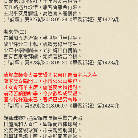
廿載弟兄同敬拜，十年茶友共相陪。
天涯路遇互珍惜，旅客暫離希再來。
主賜平安身體健，喬遷喜入麗樓台。
(「詩壇」第827期2018.05.24《華僑新報》第1422期)
老來學(二)
古稀加五逝流驚，半世經爭半世平。
故里烽煙三十載，楓鄉勞碌半餘生。
少年中學囫圇過，老拙詩田自愧傖。
喜有百家常拜讀，銘師善誘苦吟耕。
(「詩壇」第828期2018.05.31《華僑新報》第1423期)
恭賀盧師麥大畢業暨才女榮任青商主席之喜
盧家雙喜臨門日，小博公公兩笑容。
才女青商華主席，儒爸麥大帽袍封。
前時苦讀勤耕學，今夕歡欣成果豐。
闔府乾杯猶未已，吾師已望另高峰。
(「詩壇」第829期2018.06.07《華僑新報》第1424期)
觀孫球賽巧遇聖羅市長握手歡言合照
日麗風和人喜洋，聖羅蘭市棒球場。
公婆做客觀球賽，市長親臨助興忙。
剛與球員場上照，出來迎面問家常。