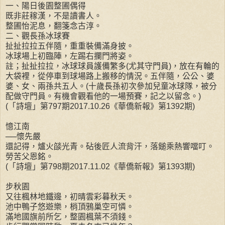
一、陽日後園整圃偶得
既非莊稼漢，不是讀書人。
整圃怡泥息，翻箋念古淳。
二、觀長孫冰球賽
扯扯拉拉五伴隨，重重裝備滿身披。
冰球場上初臨陣，左踢右攔門將姿。
註；扯扯拉拉，冰球球員護備繁多(尤其守門員)，放在有輪的
大袋裡，從停車到球場路上搬移的情況。五伴隨，公公、婆
婆、女、兩孫共五人。(十歲長孫初次參加兒童冰球隊，被分
配做守門員。有機會觀看他的一場預賽，記之以留念。)
(「詩壇」第797期2017.10.26《華僑新報》第1392期)
憶江南
──懷先嚴
還記得，爐火燄光青。砧後匠人流背汗，落鎚乘熱響噹叮。
勞苦父恩銘。
(「詩壇」第798期2017.11.02《華僑新報》第1393期)
步秋園
又往楓林地鐵邊，初晴雲彩暮秋天。
池中鴨子悠遊樂，梢頂鴉巢空可憐。
滿地國旗前所乞，整園楓葉不須錢。