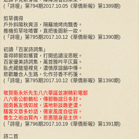
(「詩壇」第794期2017.10.05《華僑新報》第1389期)
剪草偶得
戶外斜陽秋爽涼，隔籬燒烤肉飄香。
推機剪草吱喳響，直把後園新一妝。
(「詩壇」第795期2017.10.12《華僑新報》第1390期)
初讀「百家詩詞集」
喜得師郵如獲寶，打開追讀沒思眠。
百家優美詩詞集，萬首雅吟平仄篇。
臥虎藏龍壇裡見，濃情厚誼韻中傳。
悲歡離合人生路，化作芬香不朽箋。
(「詩壇」第795期2017.10.12《華僑新報》第1390期)
敬賀衛永炘先生八六華誕並謝精彩電郵
八六衛公齡鶴松，傳郵聯誼日多封。
迦南舊友情如故，滿地新談趣更濃。
騷客文章多妙語，儒家風度自從容。
養生之術由賢內，恩惠隨身是主供。
(「詩壇」第796期2017.10.19《華僑新報》第1391期)
詩二首