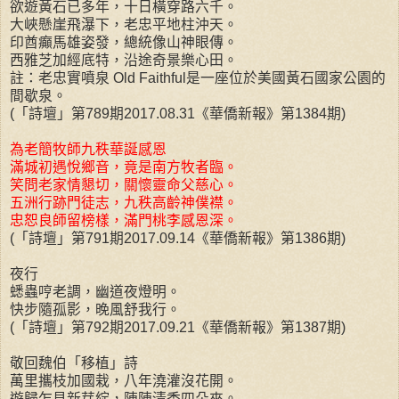
欲遊黃石已多年，十日橫穿路六千。
大峽懸崖飛瀑下，老忠平地柱沖天。
印酋癲馬雄姿發，總統像山神眼傳。
西雅芝加經底特，沿途奇景樂心田。
註：老忠實噴泉 Old Faithful是一座位於美國黃石國家公園的
間歇泉。
(「詩壇」第789期2017.08.31《華僑新報》第1384期)
為老簡牧師九秩華誕感恩
滿城初遇悅鄉音，竟是南方牧者臨。
笑問老家情懇切，關懷靈命父慈心。
五洲行跡門徒志，九秩高齡神僕襟。
忠恕良師留榜樣，滿門桃李感恩深。
(「詩壇」第791期2017.09.14《華僑新報》第1386期)
夜行
蟋蟲哼老調，幽道夜燈明。
快步隨孤影，晚風舒我行。
(「詩壇」第792期2017.09.21《華僑新報》第1387期)
敬回魏伯「移植」詩
萬里攜枝加國栽，八年澆灌沒花開。
遊歸乍見新芽綻，陣陣清香四朵來。