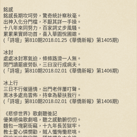
銘感
銘感長期坎坷勞，驚奇統計察秋毫。
出神入化分門檔，不厭其詳一手操。
十八年來同努力，百家詞丈步風騷。
累累果實師功首，喜入華園悅圃遨。
(「詩壇」第810期2018.01.25《華僑新報》第1405期)
冰封
處處冰封寒氣迫，條條路滑一人無。
閉門讀罷疲勞臥，三曰沒行成病夫。
(「詩壇」第810期2018.02.01《華僑新報》第1406期)
冰上行
三日不行催逼情，出門老伴屢叮聲。
黑冰多處烏雲佈，持傘為藜扶我行。
(「詩壇」第810期2018.02.01《華僑新報》第1406期)
《悲慘世界》歌劇聽後記
優美絕倫歌劇唱，聽之感動腑忉忉。
麵包一塊窮街竊，十九年長苦獄牢。
教士愛心憐憫勸，賊人懺悔慟悲咷。