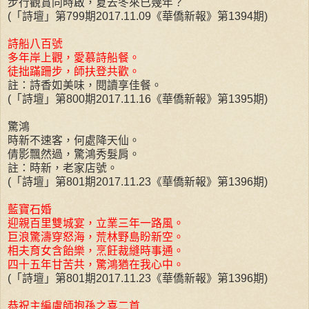
步行觀賞同時啟，夏去冬來已幾年？
(「詩壇」第799期2017.11.09《華僑新報》第1394期)
詩船八百號
多年岸上觀，愛慕詩船餐。
徒拙蹣跚步，師扶登共歡。
註：詩香如美味，閱讀享佳餐。
(「詩壇」第800期2017.11.16《華僑新報》第1395期)
驚鴻
時新不速客，何處降天仙。
倩影飄然過，驚鴻秀髮肩。
註：時新，老家店號。
(「詩壇」第801期2017.11.23《華僑新報》第1396期)
藍寶石婚
迎親百里雙城宴，立業三年一路風。
巨浪驚濤穿怒海，荒林野島盼新空。
相夫育女含飴樂，烹飪裁縫時事通。
四十五年甘苦共，驚鴻猶在我心中。
(「詩壇」第801期2017.11.23《華僑新報》第1396期)
恭祝主編盧師抱孫之喜二首