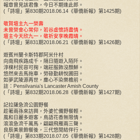
報章曾見該君像，今日不期逢此郎。
(「詩壇」第830期2018.06.14《華僑新報》第1425期)
敬賀壇主九一榮壽
未曾榮會心常仰，若谷虛懷詩盡情。
壇主今天欣九一，敬祈安享晚霞晴。
(「詩壇」第831期2018.06.21《華僑新報》第1426期)
遊賓州蘭卡斯特郡阿米什村
向南飛疾路成千，隔日隨遊入陌阡。
淳樸村民容可掬，端莊服飾沒顏鮮。
悠然來去馬拖車，勞碌勤耕悅圃田。
如夢武陵源再世，塵心不染樂檐前。
註：Pensilvania's Lancaster Amish County
(「詩壇」第832期2018.06.28《華僑新報》第1427期)
記拉薩急流公園野餐
趁著兩孫來訪興，外婆忙備野餐輕。
風和日麗多遊客，鳥語花香無限情。
滾滾急流千萬馬，翩翩飛雁兩三聲。
良辰美景飽餐後，三代悠閒結伴行。
(「詩壇」第833期2018.07.05《華僑新報》第1428期)