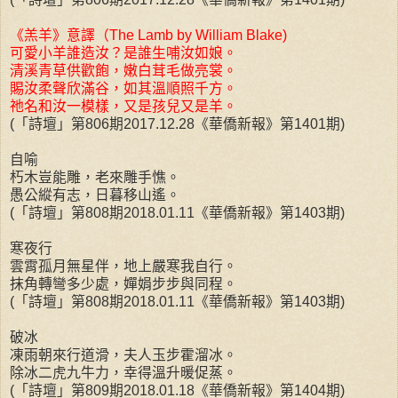
《羔羊》意譯（The Lamb by William Blake)
可愛小羊誰造汝？是誰生哺汝如娘。
清溪青草供歡飽，嫩白茸毛做亮裳。
賜汝柔聲欣滿谷，如其溫順照千方。
祂名和汝一模樣，又是孩兒又是羊。
(「詩壇」第806期2017.12.28《華僑新報》第1401期)
自喻
朽木豈能雕，老來雕手憔。
愚公縱有志，日暮移山遙。
(「詩壇」第808期2018.01.11《華僑新報》第1403期)
寒夜行
雲霄孤月無星伴，地上嚴寒我自行。
抹角轉彎多少處，嬋娟步步與同程。
(「詩壇」第808期2018.01.11《華僑新報》第1403期)
破冰
凍雨朝來行道滑，夫人玉步霍溜冰。
除冰二虎九牛力，幸得溫升暖促蒸。
(「詩壇」第809期2018.01.18《華僑新報》第1404期)