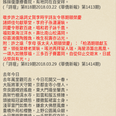
姊妹復康療養院，有祂同在自安祥。
(「詩壇」第818期2018.03.22《華僑新報》第1413期)
敬步許之遠詞丈賀李時宇詩友令慈期頤榮慶
諸師佳句獻華堂，李府子孫瀟灑裝。
同慶令慈歡百歲，唱和君子詠千凰。
福如東海汪洋水，壽比南山松滿岡。
仰慕鴻儒陶雅逸，晚生祝壽亦沾光。
附：許之遠「李母 張太夫人期頤榮慶」：「柏酒期頤獻玉
堂，領銜棠棣老萊裝。瑤池再拜留人瑞，海屋添籌出鳳凰。
一頌九如臻厚福，三多百子賽叢岡。自從仰止交遊末，日感
沾榮與有光。」
(「詩壇」第819期2018.03.29《華僑新報》第1414期)
去年今日
去年萬里觀花去，今日花開又一春。
大阪將軍天守閣，京都金寺小僧人。
奈良園裡逍遙鹿，東大門邊坐鑒真。
高架竹棚清水寺，如雲和服五條臻。
頭披皚冠姿嬌態，腰撒藍裙富士身。
淺草雷門如集市，鎌倉大佛歷風塵。
重橋外苑松櫻艷，上野公園萬朵銀。
十日團遊歡樂過，一千蹤影保存珍。