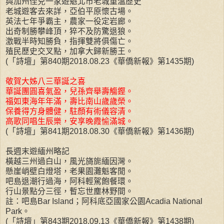
與加州侄兒一家遊魁北市老城重溫歷史
老城遊客去來詳，亞伯平原懷古場。
英法七年爭霸主，農家一役定岩廊。
出奇制勝攀峰頂，猝不及防驚退狼。
激戰半時知勝負，指揮雙將俱傷亡。
殖民歷史交叉點，加拿大歸新勝王。
(「詩壇」第840期2018.08.23《華僑新報》第1435期)
敬賀大姊八三華誕之喜
華誕團圓喜氣盈，兒孫齊舉壽觴鏗。
福如東海年年滿，壽比南山歲歲榮。
保養得方身體健，駐顏有術儀容清。
高歌同唱生辰樂，安享晚霞愉滿城。
(「詩壇」第841期2018.08.30《華僑新報》第1436期)
長週末遊緬州略記
橫越三州過白山，風光旖旎緬因灣。
懸崖峭壁白燈塔，老果園灘魁客閒。
吧島退潮行過海，阿科輕駕飽餐環。
行山景點分三徑，暫忘世塵林野間。
註：吧島Bar Island；阿科底亞國家公園Acadia National
Park。
(「詩壇」第843期2018.09.13《華僑新報》第1438期)