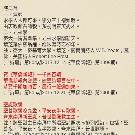
詩二首
一、賀師
求學人人都可來，學分三十卻難栽。
由衷敬佩吾師毅，預祝明春英秀才。
二、老來學
麥大一隅耆耋集，老來求學闊新天。
葉芝羅佛莎翁誦，趣味濃時忘卻年。
註：麥大，麥基爾大學。葉芝，愛爾蘭詩人 W.B. Yeats；羅
佛，美國詩人Robert Lee Frost
(「詩壇」第804期2017.12.14《華僑新報》第1399期)
賀《華僑新報》一千四百期
華僑新報內容豐，麗璧詩壇喜在中。
恭賀千期加四百，風行一紙遍加東。
(「詩壇」第805期2017.12.21《華僑新報》第1400期)
聖誕歌聲
聖善歌聲嘹亮盈，平安夜半有歌聲。
齊來崇拜新王誕，普世歡騰救主生。
註：將聖誕主日崇拜中所唱聖詩照次序排列成詩，包括：聖
善夜、平安夜、夜半歌聲、齊來崇拜、普世歡騰。
(「詩壇」第806期2017.12.28《華僑新報》第1401期)