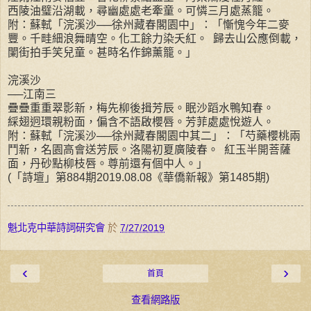
西陵油璧沿湖載，尋幽處處老牽童。可憐三月處蒸籠。
附：蘇軾「浣溪沙──徐州藏春閣園中」：「慚愧今年二麥
豐。千畦細浪舞晴空。化工餘力染夭紅。 歸去山公應倒載，
闌街拍手笑兒童。甚時名作錦薰籠。」
浣溪沙
──江南三
疊疊重重翠影新，梅先柳後揖芳辰。眠沙蹈水鴨知春。
綵翅迥環親粉面，偏含不語啟櫻唇。芳菲處處悅遊人。
附：蘇軾「浣溪沙──徐州藏春閣園中其二」：「芍藥櫻桃兩
鬥新，名園高會送芳辰。洛陽初夏廣陵春。 紅玉半開菩薩
面，丹砂點柳枝唇。尊前還有個中人。」
(「詩壇」第884期2019.08.08《華僑新報》第1485期)
魁北克中華詩詞研究會
於
7/27/2019
‹
›
首頁
查看網路版