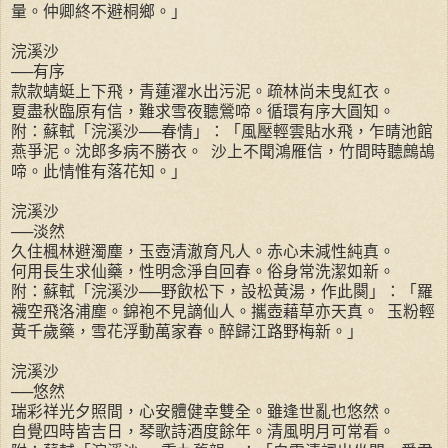
量。仲卿終不避桐鄉。」
浣溪沙
──有序
款款蜻蜓上下飛，青蓮濯水出污泥。疏林尚未曳紅衣。
夏盡秋臨原有信，難求雪夜聽鶯啼。循環有序大圓知。
附：蘇軾「浣溪沙──春情」：「風壓輕雲貼水飛，乍晴池館
燕爭泥。沈郎多病不勝衣。 沙上不聞鴻雁信，竹間時聽鷓鴣
啼。此情惟有落花知。」
浣溪沙
──淡然
久住楓林避濁塵，玉壺清澈育凡人。赤心未減性純真。
何用長生求仙藥，性明念淨自回春。俗身常洗潔如新。
附：蘇軾「浣溪沙──野飲松下，設松黃湯，作此闋」：「羅
襪空飛洛浦塵。錦袍不見謫仙人。攜壺藉草亦天真。 玉粉輕
黃千歲藥，雪花浮動萬家春。醉歸江路野梅新。」
浣溪沙
──悠然
瑞彩祥光夕照間，心安體健幸雙全。雖逢世亂也悠然。
自覺四時皆吉日，琴歌詩酒度餘年。清風明月可常看。