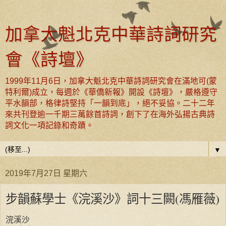
加拿大魁北克中華詩詞研究
會《詩壇》
1999年11月6日，加拿大魁北克中華詩詞研究會在滿地可(蒙
特利爾)成立，每週於《華僑新報》開設《詩壇》，嚴格遵守
平水韻部，格律詩堅持「一韻到底」，絕不妥協。二十二年
來共刊登逾一千期三萬餘首詩詞，創下了在海外弘揚古典詩
詞文化一項記錄和奇蹟。
▼
2019年7月27日 星期六
步韻蘇學士《浣溪沙》詞十三闕(馮雁薇)
浣溪沙