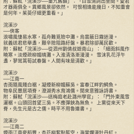
附：蘇軾「浣溪沙──重九舊韻」：「白雪清詞出坐間。愛君
才器兩俱全。異鄉風景卻依然。 可恨相逢能幾日，不知重會
是何年。茱萸仔細更重看。」
浣溪沙
──俠客
浪嘯風悽易水寒，孤舟難覓險中灘。烏雲蔽日霧迷漫。
就義送君悲舉盞，艱辛險阻路紆盤。暴君除卻萬民歡。
附：蘇軾「浣溪沙──從泗州劉倩叔遊南山」：「細雨斜風作
曉寒。淡煙疏柳媚晴灘。入淮清洛漸漫漫。 雪沫乳花浮午
盞，蓼茸蒿筍試春盤。人間有味是清歡。」
浣溪沙
──江南一
杏雨隨風賤白裾，凝煙新柳媚蘇吳。富春江畔釣鰣魚。
物阜民豐居項脊，澄湖秀水育鴻儒。閒來意雅詠詩書。
附：蘇軾「浣溪沙──送梅庭老赴潞州學官」：「門外東風雪
灑裾。山頭回首望三吳。不應彈鋏為無魚。 上黨從來天下
脊，先生元是古之儒。時平不用魯連書。」
浣溪沙
──江南二
煙雨江南麥稻豐，杏花柳絮點藍空，海棠爛漫牡丹紅。