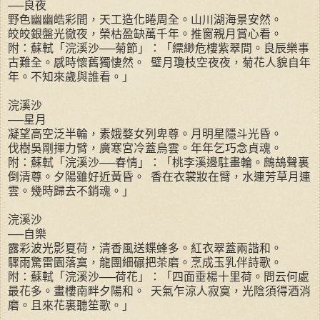
──良夜
野色幽幽皓彩間，天工造化睠周全。山川湖海景安然。
皎皎銀盤光徹夜，榮枯盈缺萬千年。推窗親月賞心看。
附：蘇軾「浣溪沙──菊節」：「縹緲危樓紫翠間。良辰樂事
古難全。感時懷舊獨悽然。 璧月瓊枝空夜夜，菊花人貌自年
年。不知來歲與誰看。」
浣溪沙
──星月
凝望高空泛半輪，素娥婺女列卑尊。月明星隱斗光昏。
伐樹吳剛揮力臂，廣寒宮冷蓋烏雲。年年乞巧念貞魂。
附：蘇軾「浣溪沙──春情」：「桃李溪邊駐畫輪。鷓鴣聲裏
倒清尊。夕陽雖好近黃昏。 香在衣裳妝在臂，水連芳草月連
雲。幾時歸去不銷魂。」
浣溪沙
──自樂
露彩波光影夏荷，清香風送蝶蜂多。紅衣翠蓋兩諧和。
驟雨驚雷園落寞，龍團細碾把茶磨。烹成玉乳伴詩歌。
附：蘇軾「浣溪沙──荷花」：「四面垂楊十里荷。問云何處
最花多。畫樓南畔夕陽和。 天氣乍涼人寂寞，光陰須得酒消
磨。且來花裏聽笙歌。」