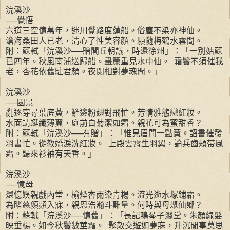
浣溪沙
──覺悟
六道三空億萬年，迷川覺路度蓮船。俗塵不染亦神仙。
滄海桑田人已老，清心了性美容顏。願隨梅鶴水雲間。
附：蘇軾「浣溪沙──贈閭丘朝議，時還徐州」：「一別姑蘇
已四年。秋風南浦送歸船。畫簾重見水中仙。 霜鬢不須催我
老，杏花依舊駐君顏。夜闌相對夢魂間。」
浣溪沙
──園景
亂逐穿尋葉底黃，籬邊粉翅對飛忙。芳情雅態戀紅妝。
水面蜻蜓纖薄翼，庭前白菊潔如霜。親花可為蜜甜香？
附：蘇軾「浣溪沙──有贈」：「惟見眉間一點黃。詔書催發
羽書忙。從教嬌淚洗紅妝。 上殿雲霄生羽翼，論兵齒頰帶風
霜。歸來衫袖有天香。」
浣溪沙
──憶母
還憶娛親戲內堂，榆煙杏雨染青楊。流光逝水塚鋪霜。
為睹慈顏頻入寐，親恩浩瀚斗難量。何時與母聚仙鄉？
附：蘇軾「浣溪沙──憶舊」：「長記鳴琴子濺堂。朱顏綠髮
映垂楊。如今秋鬢數莖霜。 聚散交遊如夢寐，升沉閒事莫思