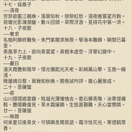
十七、採桑子
──清夜
芳菲欲罷江楓晚，落葉知秋。戀戀紅愁，清夜推窗望月鉤。
荷塘光影漣漪皺，數斗回頭。草際浮游，覓得花中第一流。
十八、子夜歌
──奢求
名枷利鎖終難免，朱門紫閣求無限。孽海本難歸，瞬間已暮
垂。
乘風爭力上，欲向青雲望。貢樹本虛空，浮華幻變中。
十九、子夜歌
──麗日
漫天霞艷新陽早，惜光懶起光天老。彩綺萬山擎，玉壺一線
清。
睡蓮晴日粲，葉舞知秋晚。開卷試吟評，靈心麗景成。
二十、菩薩蠻
──疫
山川隱隱遮雲霧，陰凝光薄懽情去。雹石擲青階，冰寒侵襪
鞋。艷陽難復見，草木霜摧顫。生態甚艱難，天心當憫憐。
廿一、菩薩蠻
──無題
何來夏日逢青女，可憐瞬息聞哀語。霜冷怯花光，寒侵銷眾
香。