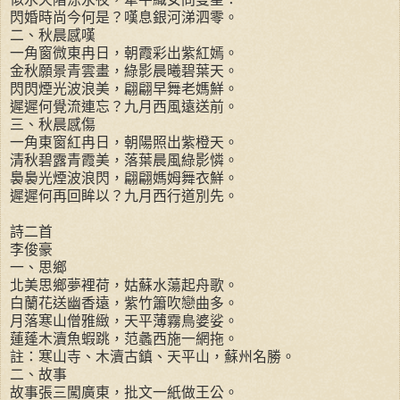
閃婚時尚今何是？嘆息銀河涕泗零。
二、秋晨感嘆
一角窗微東冉日，朝霞彩出紫紅嫣。
金秋願景青雲畫，綠影晨曦碧葉天。
閃閃煙光波浪美，翩翩早舞老媽鮮。
遲遲何覺流連忘？九月西風遠送前。
三、秋晨感傷
一角東窗紅冉日，朝陽照出紫橙天。
清秋碧露青霞美，落葉晨風綠影憐。
裊裊光煙波浪閃，翩翩媽姆舞衣鮮。
遲遲何再回眸以？九月西行道別先。
詩二首
李俊豪
一、思鄉
北美思鄉夢裡荷，姑蘇水蕩起舟歌。
白蘭花送幽香遠，紫竹簫吹戀曲多。
月落寒山僧雅緻，天平薄霧鳥婆娑。
蓮蓬木瀆魚蝦跳，范蠡西施一網拖。
註：寒山寺、木瀆古鎮、天平山，蘇州名勝。
二、故事
故事張三闖廣東，批文一紙做王公。