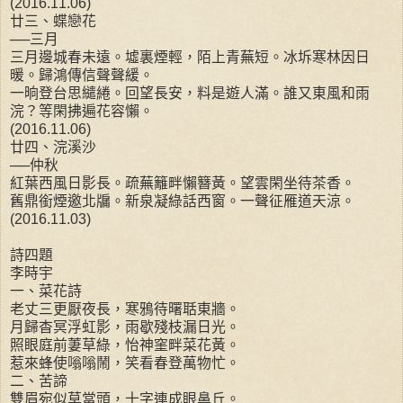
(2016.11.06)
廿三、蝶戀花
──三月
三月邊城春未遠。墟裏煙輕，陌上青蕪短。冰坼寒林因日
暖。歸鴻傳信聲聲緩。
一晌登台思繾綣。回望長安，料是遊人滿。誰又東風和雨
浣？等閑拂遍花容懶。
(2016.11.06)
廿四、浣溪沙
──仲秋
紅葉西風日影長。疏蕪籬畔懶簪黃。望雲閑坐待茶香。
舊鼎銜煙邀北牖。新泉凝綠話西窗。一聲征雁道天涼。
(2016.11.03)
詩四題
李時宇
一、菜花詩
老丈三更厭夜長，寒鴉待曙聒東牆。
月歸杳冥浮虹影，雨歇殘枝漏日光。
照眼庭前萋草綠，怡神窐畔菜花黃。
惹來蜂使嗡嗡鬧，笑看春登萬物忙。
二、苦諦
雙眉宛似草當頭，十字連成眼鼻丘。