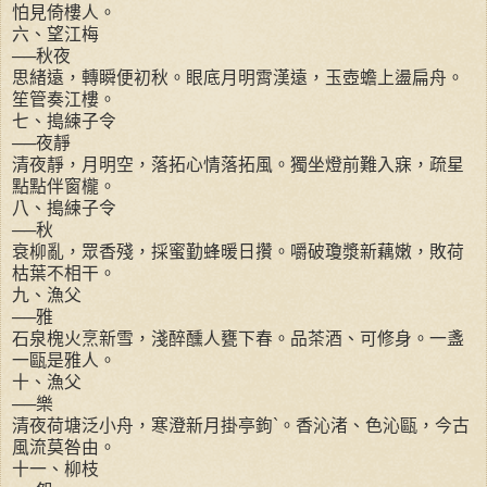
怕見倚樓人。
六、望江梅
──秋夜
思緒遠，轉瞬便初秋。眼底月明霄漢遠，玉壺蟾上盪扁舟。
笙管奏江樓。
七、搗練子令
──夜靜
清夜靜，月明空，落拓心情落拓風。獨坐燈前難入寐，疏星
點點伴窗櫳。
八、搗練子令
──秋
衰柳亂，眾香殘，採蜜勤蜂暖日攢。嚼破瓊漿新藕嫩，敗荷
枯葉不相干。
九、漁父
──雅
石泉槐火烹新雪，淺醉醺人甕下春。品茶酒、可修身。一盞
一甌是雅人。
十、漁父
──樂
清夜荷塘泛小舟，寒澄新月掛亭鉤`。香沁渚、色沁甌，今古
風流莫咎由。
十一、柳枝