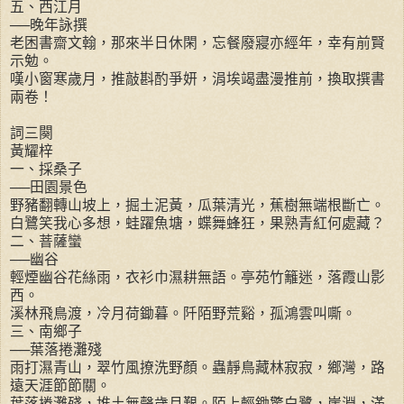
五、西江月
──晚年詠撰
老困書齋文翰，那來半日休閑，忘餐廢寢亦經年，幸有前賢
示勉。
嘆小窗寒歲月，推敲斟酌爭妍，涓埃竭盡漫推前，換取撰書
兩卷！
詞三闋
黃耀梓
一、採桑子
──田園景色
野豬翻轉山坡上，掘土泥黃，瓜葉清光，蕉樹無端根斷亡。
白鷺笑我心多想，蛙躍魚塘，蝶舞蜂狂，果熟青紅何處藏？
二、萻薩蠻
──幽谷
輕煙幽谷花絲雨，衣衫巾濕耕無語。亭苑竹籬迷，落霞山影
西。
溪林飛鳥渡，冷月荷鋤暮。阡陌野荒谿，孤鴻雲叫嘶。
三、南鄉子
──葉落捲灘殘
雨打濕青山，翠竹風撩洗野顏。蟲靜鳥藏林寂寂，鄉灣，路
遠天涯節節關。
葉落捲灘殘，堆土無聲歲月艱。陌上輕鋤驚白鷺，崖淵，滿