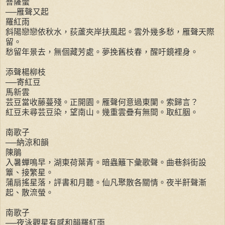
菩薩蠻
──雁聲又起
羅紅雨
斜陽戀戀依秋水，荻蘆夾岸扶風起。雲外幾多愁，雁聲天際
留。
愁留年景去，無個藏芳處。夢挽舊枝春，醒吁鏡裡身。
添聲楊柳枝
──寄紅豆
馬新雲
芸豆當收藤蔓殘。正開園。雁聲何意過東闌。索歸言？
紅豆未尋芸豆染，望南山。幾重雲疊有無間。取紅胭。
南歌子
──納涼和韻
陳鵑
入暑蟬鳴早，湖東荷葉青。暗蟲籬下彙歌聲。曲巷斜街設
簟、接繁星。
蒲扇搖星落，評書和月聽。仙凡聚散各關情。夜半鼾聲漸
起、散流螢。
南歌子
──夜泳觀星有感和韻羅紅雨