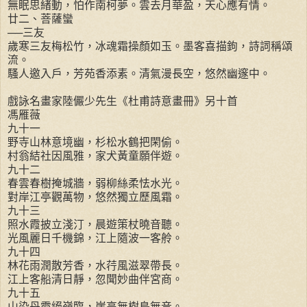
無眠思緒動，怕作南柯夢。雲去月華盈，天心應有情。
廿二、菩薩蠻
──三友
歲寒三友梅松竹，冰魂霜操顏如玉。墨客喜描鉤，詩詞稱頌
流。
騷人邀入戶，芳苑香添素。清氣漫長空，悠然幽邃中。
戲詠名畫家陸儼少先生《杜甫詩意畫冊》另十首
馮雁薇
九十一
野寺山林意境幽，杉松水鶴把閑偷。
村翁結社因風雅，家犬黃童願伴遊。
九十二
春雲春樹掩城牆，弱柳絲柔怯水光。
對岸江亭觀萬物，悠然獨立歷風霜。
九十三
照水霞披立淺汀，晨遊策杖曉音聽。
光風麗日千機錦，江上隨波一客舲。
九十四
林花雨潤散芳香，水荇風滋翠帶長。
江上客船清日靜，忽聞妙曲伴宮商。
九十五
山染丹霞絕嶺臨，崖高無樹鳥無音。