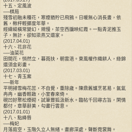
十五、定風波
──棋局
殘雪初融未種花，寒煙猶貯已飛鴉。日暖無心消長晝，依
舊，楸枰輕擲度年華。
經緯縱橫常變幻，規慢，茶空西牖映紅霞。一點青泥推玉
子，無計，卻知梁燕又還家。
(2017.04.01)
十六、花非花
──油菜花
田間花，悄然立，暮雨扶，朝雲浥。東風權作織耕人，綠錦
還須金彩畫。
(2017.03.01)
十七、青玉案
──新年
平明掃雪梅花蕊，不自覺，重除歲。陳鼎舊爐烹茗易，氤氳
冉冉，幽香輕啟，小室春來倚。
硯凹好聚松煙砌，試筆豐狐汲新水。臨帖千回尋古旨，閑情
都付，章華辭美，勾畫行雲意。
(2017.01.01)
十八、點絳唇
──梅妃
月落庭空，玉階久立人無緒。畫廊深處，聲斷霓裳舞。