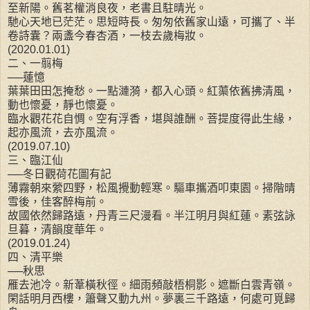
至新陽。舊茗權消良夜，老書且駐晴光。
馳心天地已茫茫。思短時長。匆匆依舊家山遠，可攜了、半
卷詩囊？兩盞今春杏酒，一枝去歲梅妝。
(2020.01.01)
二、一翦梅
──蓮憶
葉葉田田怎掩愁。一點漣漪，都入心頭。紅蕖依舊拂清風，
動也懷憂，靜也懷憂。
臨水觀花花自惆。空有浮香，堪與誰酬。菩提度得此生緣，
起亦風流，去亦風流。
(2019.07.10)
三、臨江仙
──冬日觀荷花圖有記
薄霧朝來縈四野，松風攪動輕寒。驅車攜酒叩東園。掃階晴
雪後，佳客醉梅前。
故國依然歸路遠，丹青三尺漫看。半江明月與紅蓮。素弦詠
旦暮，清韻度華年。
(2019.01.24)
四、清平樂
──秋思
雁去池冷。新葦橫秋徑。細雨頻敲梧桐影。遮斷白雲青嶺。
閑話明月西樓，簫聲又動九州。夢裏三千路遠，何處可覓歸