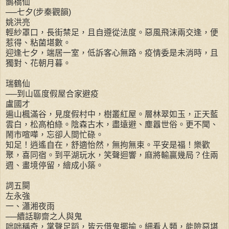
鵲橋仙
──七夕(步秦觀韻)
姚洪亮
輕紗罩口，長街禁足，且自遵從法度。惡風飛沫兩交逢，便
惹得、粘菌堪數。
迎逢七夕，端居一室，低訴客心無路。疫情委是未消時，且
獨對、花朝月暮。
瑞鶴仙
──到山區度假屋合家避疫
盧國才
遍山楓滿谷，見度假村中，樹叢紅屋。層林翠如玉，正天藍
雲白，松高柏綠。陰森古木，盡遠避、塵囂世俗。更不聞、
鬧市喧嘩，忘卻人間忙碌。
知足！逍遙自在，舒適怡然，無拘無束。平安是福！樂歡
聚，喜同宿。到平湖玩水，笑聲迴響，麻將輸贏幾局？住兩
週、畫境停留，繪成小築。
詞五闋
左永強
一、瀟湘夜雨
──續話聊齋之人與鬼
咄咄稱奇，掌聲足蹈，皆云借鬼揶揄。細看人類，能險惡堪