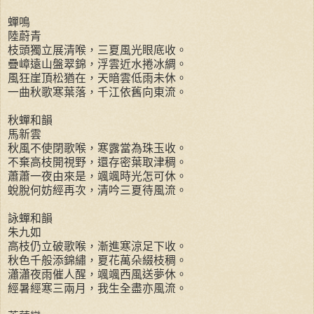
蟬鳴
陸蔚青
枝頭獨立展清喉，三夏風光眼底收。
疊嶂遠山盤翠錦，浮雲近水捲冰綢。
風狂崖頂松猶在，天暗雲低雨未休。
一曲秋歌寒葉落，千江依舊向東流。
秋蟬和韻
馬新雲
秋風不使閉歌喉，寒露當為珠玉收。
不棄高枝開視野，還存密葉取津稠。
蕭蕭一夜由來是，颯颯時光怎可休。
蛻脫何妨經再次，清吟三夏待風流。
詠蟬和韻
朱九如
高枝仍立破歌喉，漸進寒涼足下收。
秋色千般添錦繡，夏花萬朵綴枝稠。
瀟瀟夜雨催人醒，颯颯西風送夢休。
經暑經寒三兩月，我生全盡亦風流。