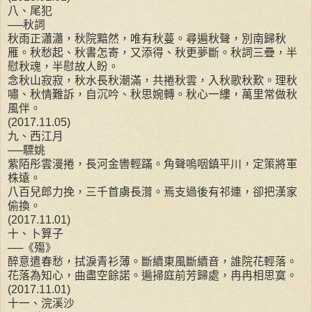
八、尾犯
──秋詞
秋雨正瀟瀟，秋院黯然，唯有秋蔓。尋遍秋聲，別南歸秋
雁。秋愁起、秋書怎寄，又添得、秋更夢斷。秋詞三疊，半
慰秋魂，半慰故人盼。
念秋山寂寂，秋水長秋潮滿，共捲秋雲，入秋歌秋歎。理秋
嘯、秋情難訴，自沉吟、秋思婉轉。秋心一縷，萬里常做秋
風伴。
(2017.11.05)
九、西江月
──驃姚
紫陌彤雲漫捲，長河金轡輕蹣。角聲嗚咽鎮平川，定策將軍
株遠。
八百兒郎力挽，三千首虜長潸。焉支過後有祁連，卻把漢家
偷換。
(2017.11.01)
十、卜算子
──《殤》
醉意遣春愁，拭淚青衫薄。斷續東風斷續音，誰院花輕落。
花落為知心，曲盡空餘諾。遍掃庭前芳歸處，冉冉相思寞。
(2017.11.01)
十一、浣溪沙