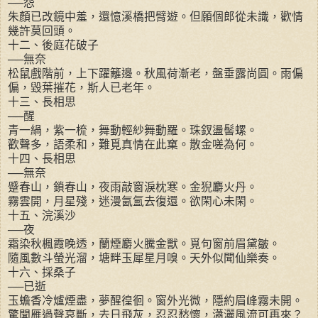
──怨
朱顏已改鏡中羞，還憶溪橋把臂遊。但願個郎從未識，歡情
幾許莫回頭。
十二、後庭花破子
──無奈
松鼠戲階前，上下躍籬邊。秋風荷漸老，盤垂露尚圓。雨偏
偏，毀葉摧花，斯人已老年。
十三、長相思
──醒
青一緺，紫一梳，舞動輕紗舞動羅。珠釵盪髻螺。
歡聲多，語柔和，難覓真情在此窠。散金嗟為何。
十四、長相思
──無奈
蹙春山，鎖春山，夜雨敲窗淚枕寒。金猊麝火丹。
霧雲開，月星殘，迷漫氤氳去復還。欲閑心未閑。
十五、浣溪沙
──夜
霜染秋楓霞晚透，蘭煙麝火騰金獸。覓句窗前眉黛皺。
隨風數斗螢光溜，塘畔玉犀星月嗅。天外似聞仙樂奏。
十六、採桑子
──已逝
玉蟾香冷爐煙盡，夢醒徨徊。窗外光微，隱約眉峰霧未開。
驚聞雁過聲哀斷，去日飛灰，忍忍愁懷，瀟灑風流可再來？