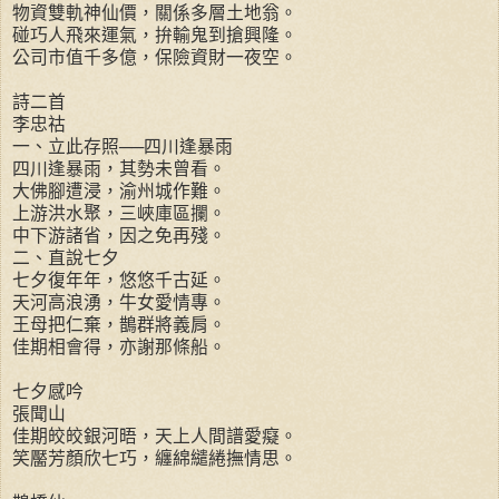
物資雙軌神仙價，關係多層土地翁。
碰巧人飛來運氣，拚輸鬼到搶興隆。
公司市值千多億，保險資財一夜空。
詩二首
李忠祜
一、立此存照──四川逢暴雨
四川逢暴雨，其勢未曾看。
大佛腳遭浸，渝州城作難。
上游洪水聚，三峽庫區攔。
中下游諸省，因之免再殘。
二、直說七夕
七夕復年年，悠悠千古延。
天河高浪湧，牛女愛情專。
王母把仁棄，鵲群將義肩。
佳期相會得，亦謝那條船。
七夕感吟
張聞山
佳期皎皎銀河晤，天上人間譜愛癡。
笑靨芳顏欣七巧，纏綿繾綣撫情思。