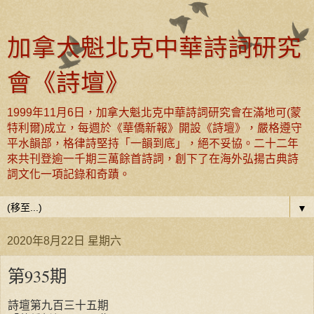
加拿大魁北克中華詩詞研究
會《詩壇》
1999年11月6日，加拿大魁北克中華詩詞研究會在滿地可(蒙
特利爾)成立，每週於《華僑新報》開設《詩壇》，嚴格遵守
平水韻部，格律詩堅持「一韻到底」，絕不妥協。二十二年
來共刊登逾一千期三萬餘首詩詞，創下了在海外弘揚古典詩
詞文化一項記錄和奇蹟。
▼
2020年8月22日 星期六
第935期
詩壇第九百三十五期