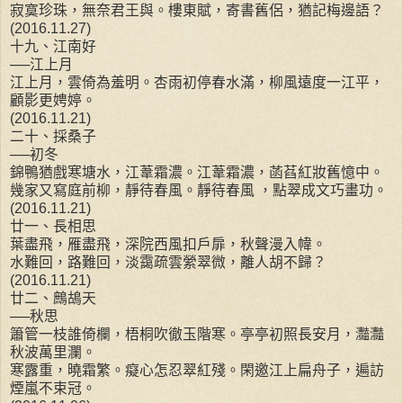
寂寞珍珠，無奈君王與。樓東賦，寄書舊侶，猶記梅邊語？
(2016.11.27)
十九、江南好
──江上月
江上月，雲倚為羞明。杏雨初停春水滿，柳風遠度一江平，
顧影更娉婷。
(2016.11.21)
二十、採桑子
──初冬
錦鴨猶戲寒塘水，江葦霜濃。江葦霜濃，菡萏紅妝舊憶中。
幾家又寫庭前柳，靜待春風。靜待春風 ，點翠成文巧畫功。
(2016.11.21)
廿一、長相思
葉盡飛，雁盡飛，深院西風扣戶扉，秋聲漫入幃。
水難回，路難回，淡靄疏雲縈翠微，離人胡不歸？
(2016.11.21)
廿二、鷓鴣天
──秋思
簫管一枝誰倚欄，梧桐吹徹玉階寒。亭亭初照長安月，灩灩
秋波萬里瀾。
寒露重，曉霜繁。癡心怎忍翠紅殘。閑邀江上扁舟子，遍訪
煙嵐不束冠。