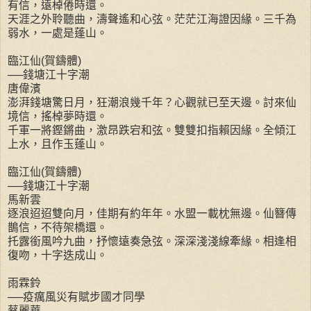
有信，遠棹倦時還。
天涯之外聆聽曲，濤聲遙和心弦。茫茫江海證因緣。三千為
弱水，一處是蓬山。
臨江仙(賀鑄體)
──錢塘江十字潮
唐偉濱
澎湃錢塘驚日月，狂潮浪幾千年？心觀就已至天邊。討來仙
境信，搖棹夢時還。
千軍一將鏗鏘曲，激昂跌宕和弦。雙雙扣指賴因緣。全傾江
上水，且作玉蓬山。
臨江仙(賀鑄體)
──錢塘江十字潮
馬新雲
逐浪迢迢雙向月，佳期有約年年。水盟一載枕無邊。仙簪傳
鵲信，不待架橋還。
托露銜風吟九曲，抒懷遠奏急弦。深深淺淺線牽緣。相逢相
復吻，十字迭成山。
雨霖鈴
──疫癘風災有賦步國才同學
蔡麗華