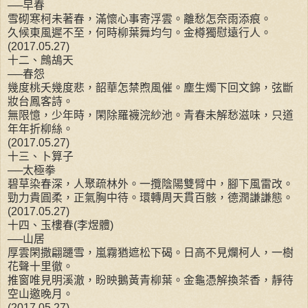
──早春
雪砌寒柯未著春，滿懷心事寄浮雲。離愁怎奈雨添痕。
久候東風遲不至，何時柳葉舞均勻。金樽獨慰遠行人。
(2017.05.27)
十二、鷓鴣天
──春怨
幾度桃夭幾度悲，韶華怎禁煦風催。塵生燭下回文錦，弦斷
妝台鳳客詩。
無限憶，少年時，閑除羅襪浣紗池。青春未解愁滋味，只道
年年折柳絲。
(2017.05.27)
十三、卜算子
──太極拳
碧草染春深，人聚疏林外。一攬陰陽雙臂中，腳下風雷改。
勁力貴圓柔，正氣胸中待。環轉周天貫百骸，德潤謙謙態。
(2017.05.27)
十四、玉樓春(李煜體)
──山居
厚雲閑撒翩躚雪，嵐霧猶遮松下碣。日高不見爛柯人，一樹
花聲十里徹。
推窗唯見明溪澈，盼映鵝黃青柳葉。金龜憑解換茶香，靜待
空山邀晚月。
(2017.05.27)