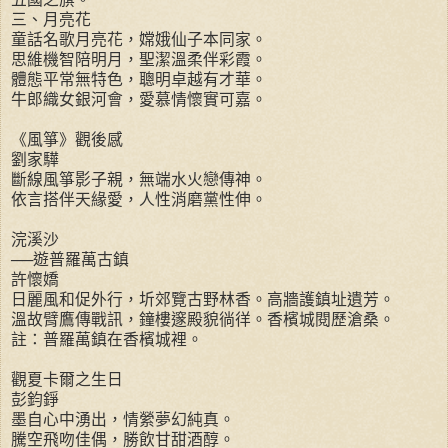
三、月亮花
童話名歌月亮花，嫦娥仙子本同家。
思維機智陪明月，聖潔溫柔伴彩霞。
體態平常無特色，聰明卓越有才華。
牛郎織女銀河會，愛慕情懷實可嘉。
《風箏》觀後感
劉家驊
斷線風箏影子親，無端水火戀傳神。
依言搭伴天緣愛，人性消磨黨性伸。
浣溪沙
──遊普羅萬古鎮
許懷嬌
日麗風和促外行，圻郊覽古野林香。高牆護鎮址遺芳。
溫故臂鷹傳戰訊，鐘樓邃殿貌徜徉。香檳城閱歷滄桑。
註：普羅萬鎮在香檳城裡。
觀夏卡爾之生日
彭鈞錚
墨自心中湧出，情縈夢幻純真。
騰空飛吻佳偶，勝飲甘甜酒醇。