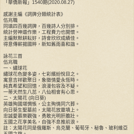
「華僑新報」1540期(2020.08.27)
感謝主編《詞牌分類統計表》
伍兆職
同填四百幾詞牌，百幾詩人分別排。
統計勞神還作樂，工程費力也開懷。
主編默默耕耘好，詩會欣欣成績佳。
得意傳薪揚國粹，新知舊雨喜和諧。
詠花三首
伍兆職
一、繡球花
繡球花色變多姿，七彩繽紛悅目之。
寓意吉祥歡聚日，象徵情愛永恆時。
純真希望和回憶，浪漫包容及不疑。
一蒂天然生八蕊，八仙相會有心思。
二、太陽花 (向日葵)
英雄殉國堪惆悵，公主殉情同穴葬。
向日葵生聖墓前，太陽花放靈墳上。
忠誠愛慕樂觀強，勇敢光明肝膽壯。
五國之花享美名，自強不息推前浪。
註：太陽花同是俄羅斯、烏克蘭、葡萄牙、秘魯、玻利維亞
五國之旗。