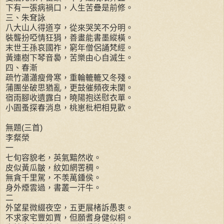
下有一張病禍口，人生苦疊是前修。
三、朱耷詠
八大山人得道亨，從來哭笑不分明。
裝聾扮啞情狂狷，善畫能書墨縱橫。
末世王孫哀國祚，窮年僧侶誦梵經。
黃連樹下琴音裊，苦樂由心自滅生。
四、春漸
疏竹瀟瀟瘦骨寒，重輪轆轆又冬殘。
蒲團坐破思猶亂，更鼓催頻夜未闌。
宿雨腳收遺露白，曉陽抱送慰衣單。
小園蚤探春消息，桃崽枇杷相見歡。
無題(三首)
李粲榮
一
七旬容貌老，英氣黯然收。
皮似黃瓜皺，紋如網罟稠。
無貪千里駕，不羡萬鍾侯。
身外煙雲過，書叢一汗牛。
二
外望星微綴夜空，五更展楮訴愚衷。
不求家宅豐如賈，但願耆身健似桐。