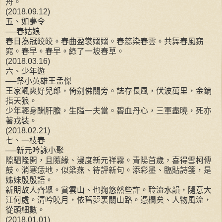
舟。
(2018.09.12)
五、如夢令
──春姑娘
春日為冠皎皎。春曲盈裳嫋嫋。春蕊染春雲。共舞春風窈
窕。春早。春早。綠了一坡春草。
(2018.03.16)
六、少年遊
──祭小英雄王孟傑
王家颯爽好兒郎，倚劍佛關旁。誌存長風，伏波萬里，金鏑
指天狼。
少年輕身酬肝膽，生隘一夫當。碧血丹心，三軍盡曉，死亦
著戎裝。
(2018.02.21)
七、一枝春
──新元吟詠小聚
隙駟隆開，且隨緣、漫度新元祥霧。青陽首歲，喜得雪柯傳
鼓。消寒恁地，似梁燕、待評新句。添彩墨、臨貼詩箋，是
姊妹殷殷語。
新朋故人齊聚。賞雲山、也掬悠然些許。聆流水韻，隨意大
江何處。清吟曉月，依舊夢裏關山路。憑欄矣、人物風流，
從頭細數。
(2018.01.01)