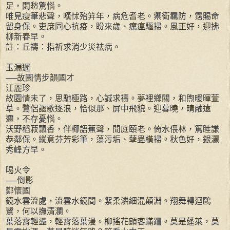
足，悶愁驚惱。
唯見瘦筆悲聲，嘆怵殆笄年，病危耆老。禦衛羈防，霑賜命
留身保。吏庶同心抗疫，盼來歲、癘瘟驅掃。風正好，迎拂
柳新春早。
註：丘禱：指祈求消少災祛病。
玉漏遲
──故園情步韻國才
江麗珍
故園情未了，思馳極路，心誠求禱。夢裡鄉關，和煦暖暉萱
草。鷺侶謳歌逐浪，恰似那、屏中飛貌。迎暮曉，晴融遠
邇，不存憂惱。
沃野稻菽飄香，伴椰語蕉聲，閒庭頤老。倚水偎林，篤睦謙
恭鄰保。縱意芬芳彩筆，蕩污垢、孽蟲橫掃。秋色好，銀灑
秀峰方早。
喝火令
──倒影
鄭懷國
鏡水雲流處，流雲水鏡間。絮柔潾細混顛淵。翔舞轉迴鷗
鷺，何以撫清瀾。
葉落霄輕盪，輕霄落葉漫。柳搖花顫客蹣跚。莫是蓬萊，莫