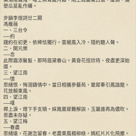
壆瓜苗亂作纏。
步韻李煜詞廿二闋
馮雁薇
一、三台令
──約
踐約在初更，依稀怯獨行。雲裾風入冷，隱約聽人聲。
二、開元樂
──念
此際霜添鬢髮，那時眉黛春山。黃昏花徑欣待，夜盡更深始
還。
三、望江南
──憶
思緒恨，悔溺鑄情中。當日相攜參藝苑，靈犀牽引鳳諧龍。
花放賴東風。
四、望江南
──嘆
襟上淚，燈下手支頤。綵鳳靈犀難解說，玉簫誰再為儂吹。
恩盡未存疑。
五、望江梅
──春盡
思緒遠，花謝怎留春。老盡東風楊柳綠，嫣紅片片化飛塵。