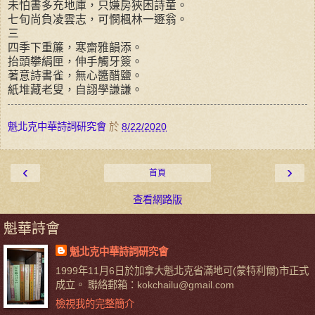
未怕書多充地庫，只嫌房狹困詩童。
七旬尚負凌雲志，可憫楓林一遯翁。
三
四季下重簾，寒齋雅韻添。
抬頭攀絹匣，伸手觸牙簽。
著意詩書雀，無心醬醋鹽。
紙堆藏老叟，自詡學謙謙。
魁北克中華詩詞研究會
於
8/22/2020
‹
›
首頁
查看網路版
魁華詩會
魁北克中華詩詞研究會
1999年11月6日於加拿大魁北克省滿地可(蒙特利爾)市正式
成立。 聯絡郵箱：kokchailu@gmail.com
檢視我的完整簡介