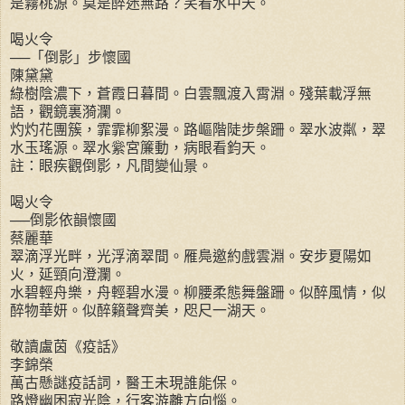
是霧桃源。莫是醉迷無路？笑看水中天。
喝火令
──「倒影」步懷國
陳黛黛
綠樹陰濃下，蒼霞日暮間。白雲飄渡入霄淵。殘葉載浮無
語，觀鏡裏漪瀾。
灼灼花團簇，霏霏柳絮漫。路嶇階陡步槃跚。翠水波粼，翠
水玉瑤源。翠水繠宮簾動，病眼看鈞天。
註：眼疾觀倒影，凡間變仙景。
喝火令
──倒影依韻懷國
蔡麗華
翠滴浮光畔，光浮滴翠間。雁鳧邀約戲雲淵。安步夏陽如
火，延頸向澄瀾。
水碧輕舟樂，舟輕碧水漫。柳腰柔態舞盤跚。似醉風情，似
醉物華妍。似醉籟聲齊美，咫尺一湖天。
敬讀盧茵《疫話》
李錦榮
萬古懸謎疫話詞，醫王未現誰能保。
路燈幽困寂光陰，行客游離方向惱。