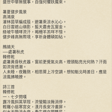
盛世中華無憾事，自強何懼妖魔來。
暑夏健步風景
高鴻泉
灌林茵草編成蔭，避暑乘涼水沁心。
白日雲遮山嶺影，藍天農舍瓦窗金。
綠坡牛犢哮流汗，褐柵羊羔咩不愔。
健步峰高無際境，享祈身體碩如砧。
鷓鴣天
──處暑秋虎
韓修乾
處暑黃昏秋虎囂，窗前更覺氣炎高。燈頭點亮光何熱？汗雨
如流背透潮。
人未睡，夜難熬，相思蓆上冷空調。想知魁北時差日，應是
涼風拂曉撩。
詩三首
韓修乾
一、七夕問嘆
露冷風斜蒿草陘，流螢黯淡舞消停。
輕羅小扇寒宮女，漢月長安冷畫屏。
似水天階涼永夜，牽牛織女問雙星：