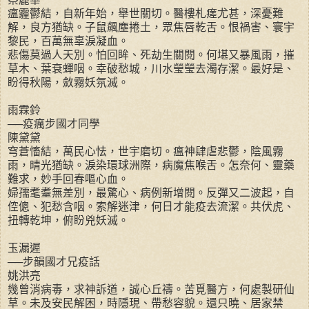
瘟霾鬱結，自新年始，舉世關切。醫樓札瘥尤甚，深憂難
解，良方猶缺。子鼠飆塵捲土，眾焦唇乾舌。恨禍害、寰宇
黎民，百萬無辜淚凝血。
悲傷莫過人天別。怕回眸、死劫生關閱。何堪又暴風雨，摧
草木、葉衰蟬咽。幸破愁城，川水瑩瑩去濁存潔。最好是、
盼得秋陽，斂霧妖氛滅。
雨霖鈴
──疫癘步國才同學
陳黛黛
穹蒼慉結，萬民心怯，世宇磨切。瘟神肆虐悲鬱，陰風霧
雨，晴光猶缺。淚染環球洲際，病魔焦喉舌。怎奈何、靈藥
難求，妙手回春嘔心血。
婦孺耄耋無差別，最驚心、病例新增閱。反彈又二波起，自
倥傯、犯愁含咽。索解迷津，何日才能疫去流潔。共伏虎、
扭轉乾坤，俯盼兇妖滅。
玉漏遲
──步韻國才兄疫話
姚洪亮
幾曾消病毒，求神訴道，誠心丘禱。苦覓醫方，何處製研仙
草。未及安民解困，時隱現、帶愁容貌。還只曉、居家禁