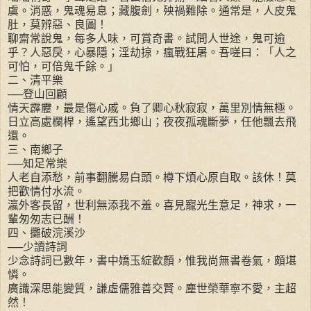
虞。消惑，鬼魂易息；藏腹劍，殃禍難除。通常是，人皮鬼
肚，莫辨惡、良圖！
聊齋常說鬼，每多人味，可賞奇書。試問人世途，鬼可逾
乎？人惡戾，心暴隱；淫劫掠，瘋戰狂屠。吾嗟曰：「人之
可怕，可倍鬼千餘。」
二、清平樂
──登山回顧
情天霹靂，最是傷心戚。負了卿心秋寂寂，萬里別情無極。
日立高處欄桿，遙望西北鄉山；夜夜孤魂斷夢，任他飄去飛
還。
三、南鄉子
──知足常樂
人老自添愁，前事翻騰易白頭。樽下煩心原自取。該休！莫
把歡情付水流。
瀛外客長留，世利無添我不羞。喜見寵光生意足，神求，一
輩匆匆志已酬！
四、攤破浣溪沙
──少讀詩詞
少念詩詞已數年，書中嬌玉綻歡顏，惟我尚無書卷氣，頗堪
憐。
廣識深思能變質，謙虛儒雅善交賢。塵世榮華寧不愛，主超
然！