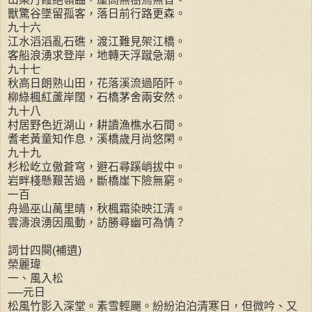
獸驚谷墜留孤客，落日前行路更森。
九十六
江水滔滔亂石礁，渡江難見架江橋。
客船浪湧求登岸，地轉天浮蹴急潮。
九十七
秋高日朗熟山田，花落溪流過陌阡。
柳綠楓紅蘆岸闊，石橋茅舍兩安然。
九十八
村居野色近湖山，耕讀漁樵水石間。
耆老黃童知作息，溪橋歲月尚悠閑。
九十九
杉松屹立傲蒼穹，避石尋蹊峭拔中。
岩畔棧懸艱苦過，斷橋崖下險無窮。
一百
舟過巫山萬里晴，秋楓霜染映江清。
雲濤浪湧因風動，訪勝尋幽可為情？
詞廿四闋(補遺)
榮麗瑋
一、風入松
──元日
松風竹影入深堂。素雪輕颺。紛紛泊泊清寒日，但微吟、又