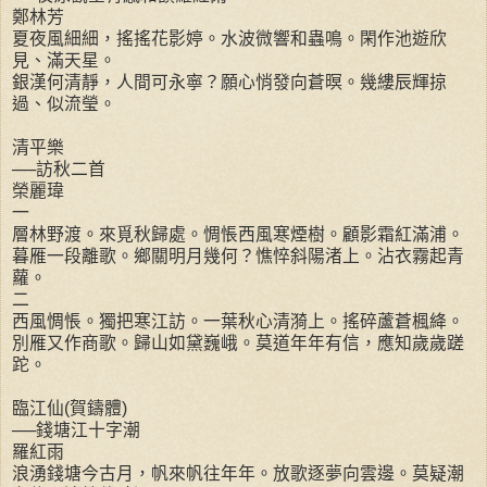
鄭林芳
夏夜風細細，搖搖花影婷。水波微響和蟲鳴。閑作池遊欣
見、滿天星。
銀漢何清靜，人間可永寧？願心悄發向蒼暝。幾縷辰輝掠
過、似流瑩。
清平樂
──訪秋二首
榮麗瑋
一
層林野渡。來覓秋歸處。惆悵西風寒煙樹。顧影霜紅滿浦。
暮雁一段離歌。鄉關明月幾何？憔悴斜陽渚上。沾衣霧起青
蘿。
二
西風惆悵。獨把寒江訪。一葉秋心清漪上。搖碎蘆蒼楓絳。
別雁又作商歌。歸山如黛巍峨。莫道年年有信，應知歲歲蹉
跎。
臨江仙(賀鑄體)
──錢塘江十字潮
羅紅雨
浪湧錢塘今古月，帆來帆往年年。放歌逐夢向雲邊。莫疑潮