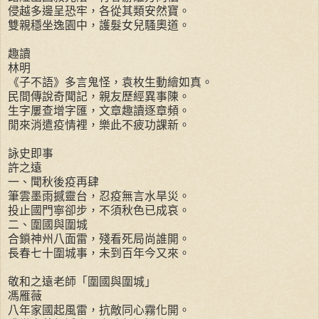
侵越多邊呈恐牢，各從其類安然寶。
雙親穩坐逸園中，護髮女兒騷奧道。
趣讀
林明
《子不語》多言鬼怪，袁枚生動繪如真。
民間傳說奇聞記，親友歷經異事陳。
生字屢查增字匯，文章趣讀逐章頻。
閒來消遣疫情裡，樂此不疲功課新。
詠史即事
許之遠
一、聞秋後疫再肆
筆雲墨雨撼靈台，忍疫無言水旱災。
投止國門寧卻步，不須秋色已成哀。
二、圍國與圍城
合鎖神州八面雷，殘看死局尚誰開。
長春七十圍城事，未到百年今又來。
敬和之遠老師「圍國與圍城」
馮雁薇
八年家國起風雷，抗敵同心霧化開。