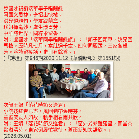
步國才韻讚端華學子唱酬錄
阿國文思捷，奇招出快槍。
洪兄題雅句，學友跋蘭章。
珍姐揮毫妙，盧生潑墨芳。
中華詩世界，國粹永留香。
附：盧國才「端華同學唱酬錄讚」：「鄭子回頭草，姚兄回
馬槍。歷時凡七月，索肚遍千章。四句同題跋，三家各競
芳。吟詩留疫話，史冊有餘香。」
(「詩壇」第946期2020.11.12《華僑新報》第1551期)
次韻王娟「落花時節又逢君」
小院殘紅春已盡，風回猶帶舊時芬。
童窗笑友人如故，執手相看兩共欣。
附：王娟「落花時節又逢君」：「窗外芳菲雖落盡，蘭堂茶
點溢清芬。東家倒履忙歡待，舊雨新知笑語欣。」
(2026.05.01)