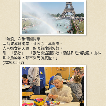
「熱浪」次韻懷國同學
塞納波渾舟擱岸，萊茵赤土草驚風。
人言媧女補天漏，促喚蛟龍制火籠。
附：「熱浪」：「歐陸高溫翻熱浪，驕陽烈焰熾融風。山林
炬火烏煙罩，都市炎光溽氣籠。」
(2026.05.27)