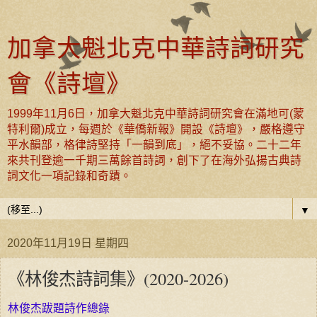
加拿大魁北克中華詩詞研究
會《詩壇》
1999年11月6日，加拿大魁北克中華詩詞研究會在滿地可(蒙
特利爾)成立，每週於《華僑新報》開設《詩壇》，嚴格遵守
平水韻部，格律詩堅持「一韻到底」，絕不妥協。二十二年
來共刊登逾一千期三萬餘首詩詞，創下了在海外弘揚古典詩
詞文化一項記錄和奇蹟。
▼
2020年11月19日 星期四
《林俊杰詩詞集》(2020-2026)
林俊杰跋題詩作總錄