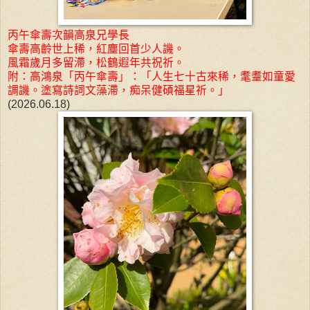
丙午傘壽次韻高泉兄學長
傘壽高齡世上稀，紅塵回首少人譏。
風霜歲月多留滯，松鶴遐年共祝祈。
附：高鴻泉「丙午傘壽」：「人生七十古來稀，耄耋如童愛
調譏。塗寫詩詞文藻滯，痴呆健碩福星祈。」
(2026.06.18)