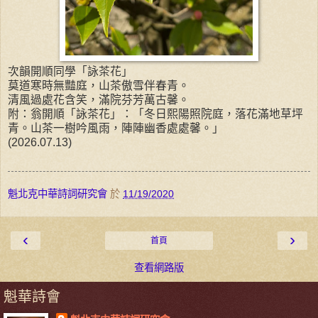
次韻開順同學「詠茶花」
莫道寒時無豔庭，山茶傲雪伴春青。
清風過處花含笑，滿院芬芳萬古馨。
附：翁開順「詠茶花」：「冬日熙陽照院庭，落花滿地草坪
青。山茶一樹吟風雨，陣陣幽香處處馨。」
(2026.07.13)
魁北克中華詩詞研究會
於
11/19/2020
‹
›
首頁
查看網路版
魁華詩會