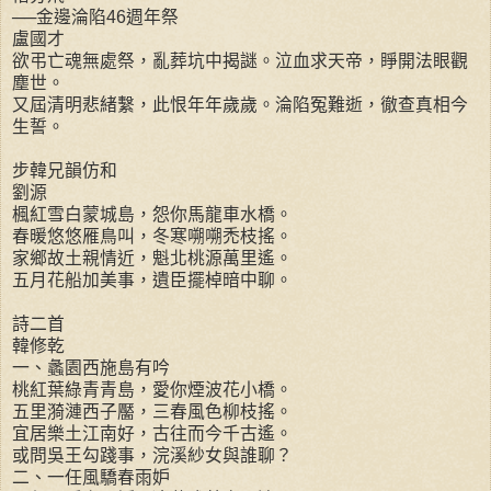
──金邊淪陷46週年祭
盧國才
欲弔亡魂無處祭，亂葬坑中揭謎。泣血求天帝，睜開法眼觀
塵世。
又屆清明悲緒繫，此恨年年歲歲。淪陷冤難逝，徹查真相今
生誓。
步韓兄韻仿和
劉源
楓紅雪白蒙城島，怨你馬龍車水橋。
春暖悠悠雁鳥叫，冬寒嗍嗍禿枝搖。
家鄉故土親情近，魁北桃源萬里遙。
五月花船加美事，遺臣擺棹暗中聊。
詩二首
韓修乾
一、蠡園西施島有吟
桃紅葉綠青青島，愛你煙波花小橋。
五里漪漣西子靨，三春風色柳枝搖。
宜居樂土江南好，古往而今千古遙。
或問吳王勾踐事，浣溪紗女與誰聊？
二、一任風驕春雨妒