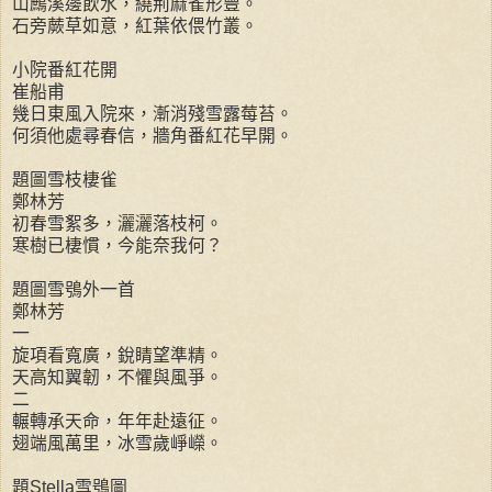
山鷓溪邊飲水，繞荊麻雀形豐。
石旁蕨草如意，紅葉依偎竹叢。
小院番紅花開
崔船甫
幾日東風入院來，漸消殘雪露莓苔。
何須他處尋春信，牆角番紅花早開。
題圖雪枝棲雀
鄭林芳
初春雪絮多，灑灑落枝柯。
寒樹已棲慣，今能奈我何？
題圖雪鴞外一首
鄭林芳
一
旋項看寬廣，銳睛望準精。
天高知翼韌，不懼與風爭。
二
輾轉承天命，年年赴遠征。
翅端風萬里，冰雪歲崢嶸。
題Stella雪鴞圖