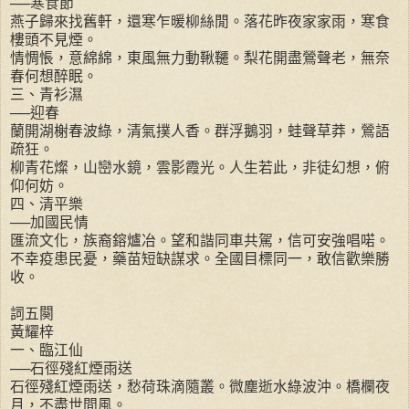
──寒食節
燕子歸來找舊軒，還寒乍暖柳絲閒。落花昨夜家家雨，寒食
樓頭不見煙。
情惆悵，意綿綿，東風無力動鞦韆。梨花開盡鶯聲老，無奈
春何想醉眠。
三、青衫濕
──迎春
蘭開湖榭春波綠，清氣撲人香。群浮鵝羽，蛙聲草莽，鶯語
疏狂。
柳青花燦，山巒水鏡，雲影霞光。人生若此，非徒幻想，俯
仰何妨。
四、清平樂
──加國民情
匯流文化，族裔鎔爐冶。望和諧同車共駕，信可安強唱喏。
不幸疫患民憂，藥苗短缺謀求。全國目標同一，敢信歡樂勝
收。
詞五闋
黃耀梓
一、臨江仙
──石徑殘紅煙雨送
石徑殘紅煙雨送，愁荷珠滴隨叢。微塵逝水綠波沖。橋欄夜
月，不盡世間風。