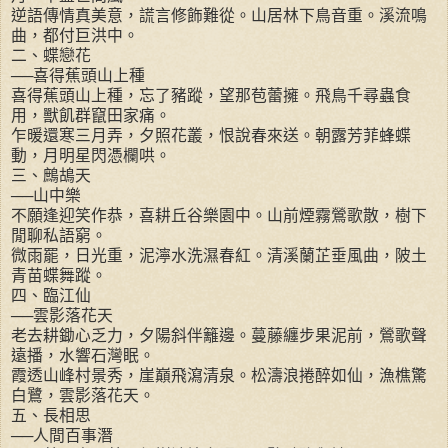
逆語傳情真美意，謊言修飾難從。山居林下鳥音重。溪流鳴
曲，都付巨洪中。
二、蝶戀花
──喜得蕉頭山上種
喜得蕉頭山上種，忘了豬蹤，望那苞蕾擁。飛鳥千尋蟲食
用，獸飢群竄田家痛。
乍暖還寒三月弄，夕照花叢，恨說春來送。朝露芳菲蜂蝶
動，月明星閃憑欄哄。
三、鷓鴣天
──山中樂
不願逢迎笑作恭，喜耕丘谷樂園中。山前煙霧鶯歌散，樹下
閒聊私語窮。
微雨罷，日光重，泥濘水洗濕春紅。清溪蘭芷垂風曲，陂土
青苗蝶舞蹤。
四、臨江仙
──雲影落花天
老去耕鋤心乏力，夕陽斜伴籬邊。蔓藤纏步果泥前，鶯歌聲
遠播，水響石灣眠。
霞透山峰村景秀，崖巔飛瀉清泉。松濤浪捲醉如仙，漁樵驚
白鷺，雲影落花天。
五、長相思
──人間百事潛