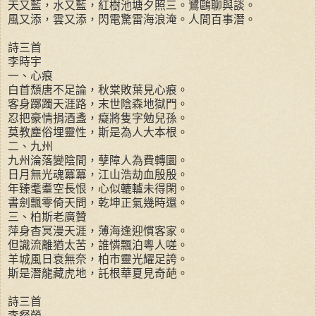
天又藍，水又藍，紅樹池塘夕照三。鷺鷗聊與談。
風又添，雲又添，閃電驚雷海浪淹。人間百事潛。
詩三首
李時宇
一、心痕
白首頹唐不足論，秋棠敗葉見心痕。
客身躑躅天涯路，末世陰森地獄門。
忍把豪情捐酒盞，癡將隻字勉兒孫。
莫教塵俗埋靈性，斯是為人大本根。
二、九州
九州淪落變陰間，孽障人為費轉圜。
日月無光魂冪冪，江山浩劫血殷殷。
年臻耄耋空長恨，心似轆轤未得閑。
書劍飄零倚天問，乾坤正氣幾時還。
三、柏斯老廣贊
萍身杳冥漫天涯，薄海逢迎慣客家。
但識流離猶太苦，誰憐飄泊粵人嗟。
羊城風日衰無奈，柏市靈光耀足誇。
斯是潛龍藏虎地，託根華夏見奇葩。
詩三首
李粲榮