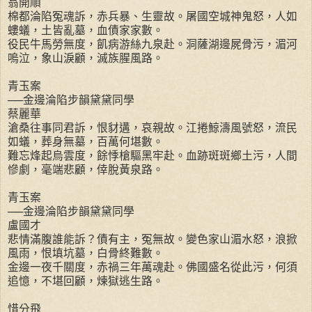
翁開順
棉都淪陷冤魂訴，赤兵暴、生靈故。屠國空城神鬼怒，人如
螻蟻，土皆亂墓，血債家家數。
役民牛馬勞無度，飢病游絲九泉赴。洞薩湖邊屍骨污，湄河
嗚泣，象山淚顧，滅族腥風路。
青玉案
──金邊淪陷步韻黛黛同學
蔡麗華
滄桑往事同君訴，恨豺遘，哀親故。江捲鯨濤風號怒，流民
如蟻，葬身無墓，百萬何堪數。
難忘烽起烏雲度，餘悸槍驅黑牢赴。血跡斑斑鄉土污，人間
慘劇，毫端悲顧，倖脫黃泉路。
青玉案
──金邊淪陷步韻黛黛同學
盧國才
悲情滿腹誰能訴？債有主，冤無故。變色家山湄水怒，浪掀
風雨，恨填坑墓，白骨終難數。
金邊一夜千關度，赤禍三年萬魂赴。佛國盛名從此污，何須
追憶，不堪回顧，煉獄逃生路。
惜分飛