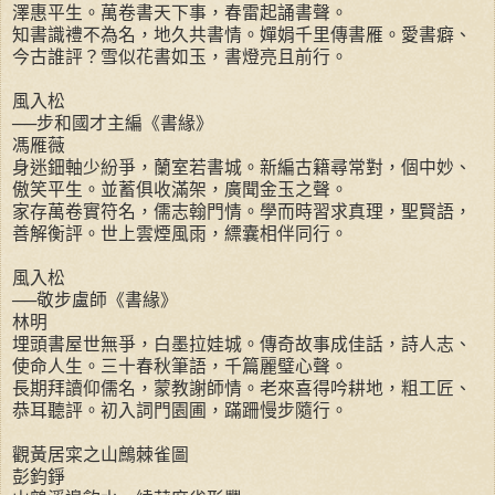
澤惠平生。萬卷書天下事，春雷起誦書聲。
知書識禮不為名，地久共書情。嬋娟千里傳書雁。愛書癖、
今古誰評？雪似花書如玉，書燈亮且前行。
風入松
──步和國才主編《書緣》
馮雁薇
身迷鈿軸少紛爭，蘭室若書城。新編古籍尋常對，個中妙、
傲笑平生。並蓄俱收滿架，廣聞金玉之聲。
家存萬卷實符名，儒志翰門情。學而時習求真理，聖賢語，
善解衡評。世上雲煙風雨，縹囊相伴同行。
風入松
──敬步盧師《書緣》
林明
埋頭書屋世無爭，白墨拉娃城。傳奇故事成佳話，詩人志、
使命人生。三十春秋筆語，千篇麗璧心聲。
長期拜讀仰儒名，蒙教謝師情。老來喜得吟耕地，粗工匠、
恭耳聽評。初入詞門園圃，蹣跚慢步隨行。
觀黃居寀之山鷓棘雀圖
彭鈞錚