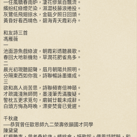
一任風驕春雨妒，凄花慘葉自飄流。
繽紛紅綠煙茫染，濕澀枝藤浪捲投。
灰鷺低飛翅掠水，金甌夕照日回頭。
黃昏好看西晴色，碧海青天霞彩舟。
和友詩三首
馮雁薇
一
池面游魚戲綠波，朝霞彩透聽晨歌。
春回大地新機勃，草潤花肥雀鳥多。
二
晨光初現聽韶聲，眉月朝陽共照明。
分隔東西如你我，詩聯暢詠墨連成。
三
欲和高人尚苦思，詩聯頻寄倍神頤。
才疏識淺無師問，墨淺筆禿滿腹疑。
警枕五更求覓句，磨鍼廿載未成辭。
白頭方悔為時晚，漂麥焚膏已覺遲。
千秋歲
──恭賀曾任歐恩師九二榮壽依韻國才同學
陳黛黛
紅楓艷李，曾老桑榆歲。蟠桃會，妍歌起。儒風詩賦醉，和