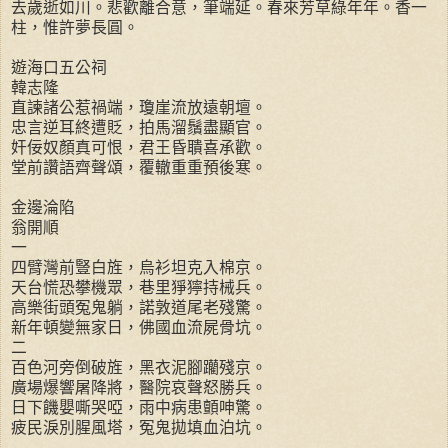
去歲逝如川。悲歡離合意，筆端延。春來芳草綠年年。香一
柱，惟許夢長圓。
遊海口五公祠
韓志隆
直諫諸公惹禍端，瓊崖流放遠朝壇。
忠言逆耳終遭貶，拍馬溜鬚盡顯官。
奸佞奴顏真可恨，君王昏聵喜承歡。
堂前讚語齊聲頌，覆轍重重預後寒。
金邊淪陷
翁開順
一
四臂灣前豎白旌，烏衫坦克入棉京。
天台慌恐攀機眾，巷里猙獰持械兵。
高樂街頭冤鬼躺，諾敦道尾老殘驚。
新年頓變無家日，佛國血流屍骨坑。
二
百色河旁倒破旌，黑衣泥腳躪殘京。
廣場爆響屠降將，醫院哀聲怒勝兵。
日下饑嬰嘶哭啞，雨中病患顫呻驚。
疲民淚別腥風塔，冤鬼拋填血泊坑。