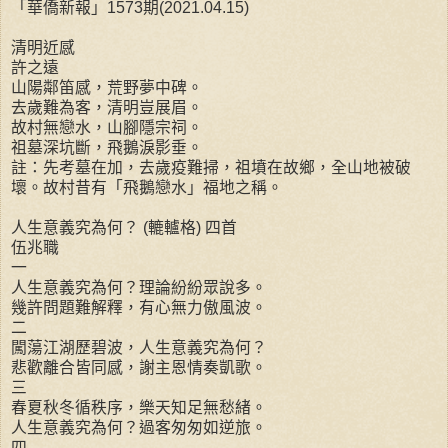
「華僑新報」1573期(2021.04.15)
清明近感
許之遠
山陽鄰笛感，荒野夢中碑。
去歲難為客，清明豈展眉。
故村無戀水，山腳隱宗祠。
祖墓深坑斷，飛鵝淚影垂。
註：先考墓在加，去歲疫難掃，祖墳在故鄉，全山地被破
壞。故村昔有「飛鵝戀水」福地之稱。
人生意義究為何？ (轆轤格) 四首
伍兆職
一
人生意義究為何？理論紛紛眾說多。
幾許問題難解釋，有心無力傲風波。
二
闖蕩江湖歷碧波，人生意義究為何？
悲歡離合皆同感，謝主恩情奏凱歌。
三
春夏秋冬循秩序，樂天知足無愁緒。
人生意義究為何？過客匆匆如逆旅。
四