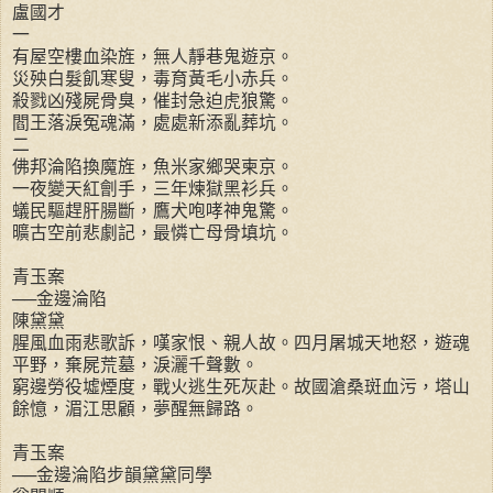
盧國才
一
有屋空樓血染旌，無人靜巷鬼遊京。
災殃白髮飢寒叟，毒育黃毛小赤兵。
殺戮凶殘屍骨臭，催封急迫虎狼驚。
閻王落淚冤魂滿，處處新添亂葬坑。
二
佛邦淪陷換魔旌，魚米家鄉哭柬京。
一夜變天紅劊手，三年煉獄黑衫兵。
蟻民驅趕肝腸斷，鷹犬咆哮神鬼驚。
曠古空前悲劇記，最憐亡母骨填坑。
青玉案
──金邊淪陷
陳黛黛
腥風血雨悲歌訴，嘆家恨、親人故。四月屠城天地怒，遊魂
平野，棄屍荒墓，淚灑千聲數。
窮邊勞役墟煙度，戰火逃生死灰赴。故國滄桑斑血污，塔山
餘憶，湄江思顧，夢醒無歸路。
青玉案
──金邊淪陷步韻黛黛同學