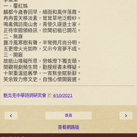
一、覆紅姊
麟都今歲春回早，細雨和風伴落霞。
冉冉雲天移淡素，茸茸草地泛輕紗。
鳴禽偶訪南山舍，青使久違退士家。
正待崇園頒綠訊，欣聞初植已開花。
二、無寐
露冷風寒樹有聲，半彎微月尚分明。
五更燈火光如昨，又示今宵夢不成。
三、開竅
故紙山堆礙所思，勞蛛燈下獨支頤。
閒觀視劇頻生問，勤搜經書未釋疑。
十架重溫追舊學，一宵默坐賦新辭。
笑余致力修文史，自愧心懷開竅遲。
魁北克中華詩詞研究會
於
4/10/2021
‹
›
首頁
查看網路版