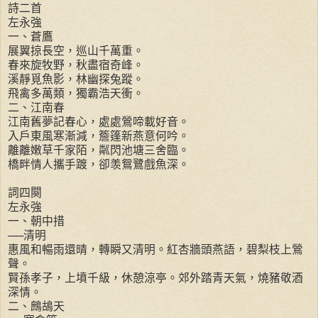
詩二首
左永強
一、蒼鷹
展翼掠長空，巡山千萬重。
春來旋牧野，秋盡宿奇峰。
溪靜覓魚影，林幽探兔蹤。
飛禽多萬類，獨霸浩天衝。
二、江南春
江南舊夢記春心，處處鶯啼載好音。
入戶東風寒漸減，簷篷新燕意何吟。
離離嫩草千家陌，粼閃池塘三舍臨。
橋畔情人攜手踱，卻羡鴛鷺戲魚深。
詞四闋
左永強
一、朝中措
──清明
惠風和暢雨還晴，轉瞬又清明。紅杏牆頭燕語，碧梨枝上鶯
聲。
賢孫孝子，上墳千級，休憩涼亭。郊外踏青天氣，燒豬敬酒
深情。
二、鷓鴣天