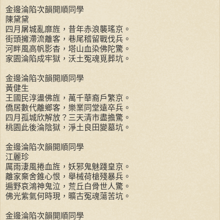
金邊淪陷次韻開順同學
陳黛黛
四月屠城亂靡旌，昔年赤浪襲瑤京。
街頭擁滯流離客，巷尾稽留戰伐兵。
河畔風高帆影杳，塔山血染佛陀驚。
家園淪陷成牢獄，沃土冤魂覓葬坑。
金邊淪陷次韻開順同學
黃健生
王國民淳盪佛旌，萬千華裔戶繁京。
僑居數代離鄉客，樂業同堂遠卒兵。
四月孤城欣解放？三天清市盡擔驚。
桃園此後淪陰獄，淨土良田變墓坑。
金邊淪陷次韻開順同學
江麗珍
厲雨淒風捲血旌，妖邪鬼魅踐皇京。
離家棄舍錐心恨，舉械荷槍殘暴兵。
遍野哀鴻神鬼泣，荒丘白骨世人驚。
佛光紫氣何時現，曠古冤魂蕩苦坑。
金邊淪陷次韻開順同學