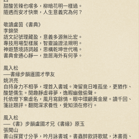
甜酸苦辣也嚐多，柳暗花明一樣過。
隨遇而安才快樂，人生意義究為何？
敬讀盧茵《書典》
李錦榮
語文記號理藏盈，意義多源無比宏。
專技用場型樣展，智靈論證法規明。
神遊慧境詩詞越，思構乾坤世代鳴。
書典會通心靜一，旅居海外有何爭。
風入松
──書緣步韻廬國才學友
姚洪亮
自持身力不相爭，埋首入書城。淹留竟日唯孤坐，更猶作、
酸楚儒生。閒趣靜虛尋夢，逸暇幽傲偷聲。
托依燈下棄虛名，風月寫餘情。眼中環顧黃金屋。讀千回、
箋註題評。翻閱深求養性，覺知須在修行。
風入松
──《書》步韻盧國才兄《書緣》原玉
張聞山
書山探寶寸分爭，吟月詠書城。書蟲醉飲詩歌賦，沐書雨、