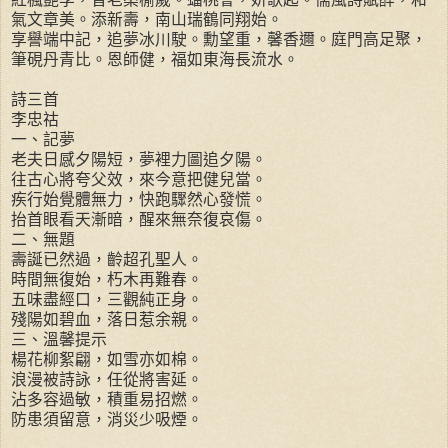
氣文章美。添新壽，南山瑞鶴同翔始。
享譽端中記，追夢冰川駛。勳望重，馨香邇。庭門高足聚，
筆硯丹青比。恩師健，福如東海長流水。
詩三首
李忠祜
一、記夢
老夫日感夕陽短，夢裡力圖追夕陽。
往古心將夸父效，來今意把健兒當。
疾行始覺體無力，快跑驟然心發慌。
抬首眼看天漸暗，醒來無奈復哀傷。
二、無題
壽誕已然過，齡超孔聖人。
時間無復始，朽木再難春。
五味盡經口，三觀純正身。
殘陽如碧血，落日惹余親。
三、溫馨提示
楊花柳絮翩，如雪亦如棉。
浪漫被詩詠，任從將害延。
沾多容過敏，積重易招燃。
防患須留意，消災少吸煙。