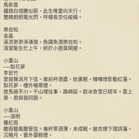
馬新雲
鐵翅白翎騰似箭，此生唯愛向天行。
雙睛炯炯電光閃，呼嘯長空任縱橫。
樂自知
金晶
溪流渺渺淨漣漪，魚躍魚潛樂自知。
清潔衛生忙上午，終於小憩莫閑遲。
小重山
──梨花夢
李若竹
堂鼓聲消月下弦。案前杯酒盡，枕書眠。幢幢燈影動紅箋。
梨花夢，樓外曉寒煙。
放馬過平川。千山埋往事，路綿延。飲冰食雪已經年。雲上
景，君與我同圓。
小重山
──清明
羅紅雨
聽雨聽風聽管弦。幾杯寒酒薄，未成眠。披衣燈下理詩箋。
沉曉月，窗外靄輕煙。