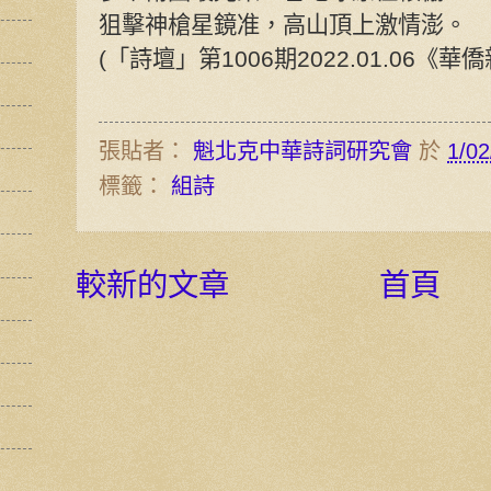
狙擊神槍星鏡准，高山頂上激情澎。
(「詩壇」第1006期2022.01.06《華
張貼者：
魁北克中華詩詞研究會
於
1/02
標籤：
組詩
較新的文章
首頁