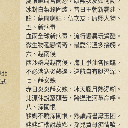
愛恨蘇麻宮闈怨，康熙次友如何勸。
冰封白菜涮圍爐，昔日王朝新霸建。
註：蘇麻喇姑，伍次友，康熙人物。
五、新病毒
血雨全球新病毒，流行變異玩驚酷。
微生物種戀情奇，最愛常溫多接觸。
六、越南侵
西沙群島越南侵，海上爭油各國臨。
不必消寒炎熱逼，巡航自有艇潛深。
魁北
七、靜女姝
正式
赤日炎炎靜女姝，冰天臘月熱湯糊。
北漂休說窩頭苦，跨過淮河革命呼。
八、深閨恨
爹媽不曉深閨恨，熟讀詩書黛玉困。
姥姥紅樓說故鄉，孫兒賈母痴情噴。