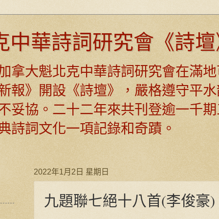
克中華詩詞研究會《詩壇
日，加拿大魁北克中華詩詞研究會在滿地
新報》開設《詩壇》，嚴格遵守平水
不妥協。二十二年來共刊登逾一千期
典詩詞文化一項記錄和奇蹟。
2022年1月2日 星期日
九題聯七絕十八首(李俊豪)