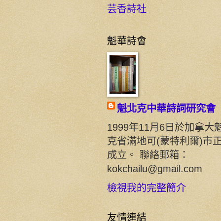
芸香詩社
魁華詩會
魁北克中華詩詞研究會
1999年11月6日於加拿大
克省滿地可(蒙特利爾)市
成立。 聯絡郵箱：
kokchailu@gmail.com
檢視我的完整簡介
友情連結