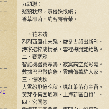
九題聯：
殘鴉秋怨，毒侵姝恨絕；
香草柳茵，約客待春榮。
一、花未殘
烈烈西風花未殘，嚴冬古韻出新刊。
詩家選粹成精品，雪裡梅開艷絕觀。
二、賽寒鴉
智能機器賽寒鴉，寂寞高空覓彩霞。
數據巴巴微信急，雲端億萬駐人家。
三、憶晚秋
大雪紛飛憶晚秋，楓紅葉落有金留。
40
黃芽冬筍圍爐涮，上海新區自貿牛。
四、宮闈怨