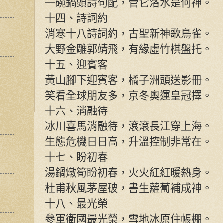
一碗鍋頭詩句配，管它洛水是何神。
十四、詩詞約
消寒十八詩詞約，古聖新神歌鳥雀。
大野金雕郭靖飛，有緣虛竹棋盤托。
十五、迎賓客
黃山腳下迎賓客，橘子洲頭送影冊。
笑看全球朋友多，京冬奧運皇冠擇。
十六、消融待
冰川喜馬消融待，滾滾長江穿上海。
生態危機日日高，升溫控制非常在。
十七、盼初春
湯鍋燉筍盼初春，火火紅紅暖熱身。
杜甫秋風茅屋破，書生蘿蔔補成神。
十八、最光榮
參軍衛國最光榮，雪地冰原住帳棚。