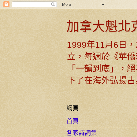
加拿大魁北
1999年11月6
立，每週於《華僑
「一韻到底」，絕
下了在海外弘揚古
網頁
首頁
各家詩詞集