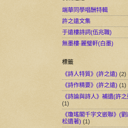
端華同學唱酬特輯
許之遠文集
于遠樓詩詞(伍兆職)
無墨樓‧麗璧軒(白墨)
標籤
《詩人特質》(許之遠)
(2)
《詩作精要》(許之遠)
(1)
《詩論與詩人》補遺(許之
(1)
《瓊瑤閣千字文嵌聯》(劉
松遺著)
(1)