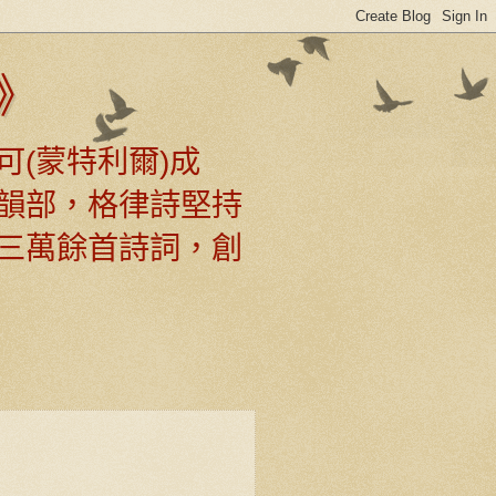
》
可(蒙特利爾)成
韻部，格律詩堅持
三萬餘首詩詞，創