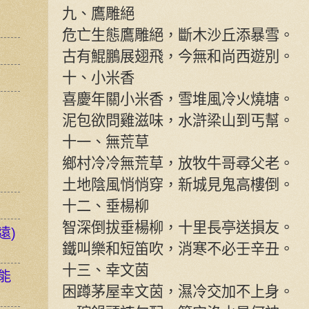
九、鷹雕絕
危亡生態鷹雕絕，斷木沙丘添暴雪。
古有鯤鵬展翅飛，今無和尚西遊別。
十、小米香
喜慶年關小米香，雪堆風冷火燒塘。
泥包欲問雞滋味，水滸梁山到丐幫。
十一、無荒草
鄉村冷冷無荒草，放牧牛哥尋父老。
土地陰風悄悄穿，新城見鬼高樓倒。
十二、垂楊柳
智深倒拔垂楊柳，十里長亭送損友。
遠)
鐵叫樂和短笛吹，消寒不必壬辛丑。
十三、幸文茵
能
困蹲茅屋幸文茵，濕冷交加不上身。