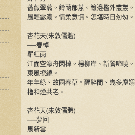
薔薇翠蓊。鈴蘭郁蔥。籬邊檻外叢叢
風輕露濃。情柔意慵。怎堪時日匆匆。
杏花天(朱敦儒體)
──春棹
羅紅雨
江面空濛舟閑棹。楊柳岸、新鶯啼曉。
東風撩繞。
年年綠、故園春草。醒醉間、幾多塵嫋
櫓和煙共老。
杏花天(朱敦儒體)
──夢回
馬新雲