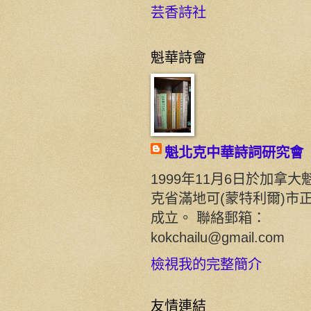
芸香詩社
魁華詩會
魁北克中華詩詞研究會
1999年11月6日於加拿大
克省滿地可(蒙特利爾)市
成立。 聯絡郵箱：
kokchailu@gmail.com
檢視我的完整簡介
友情連結