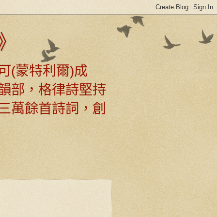
》
可(蒙特利爾)成
韻部，格律詩堅持
三萬餘首詩詞，創