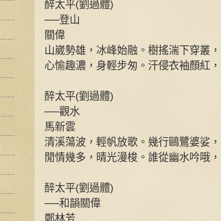
醉太平(劉過體)
──登山
關偉
山崴勢雄，冰峰始融。樹搖湍下穿叢，
心愉趣濃，身輕步匆。汗侵衣袖顏紅，
醉太平(劉過體)
──觀水
馬新雲
清溪蕩波，輕帆放歌。幾行鷗鷺婆娑，
閒情幾多，晴光漫梭。誰從幽水吟哦，
醉太平(劉過體)
──和韻關偉
鄭林芳