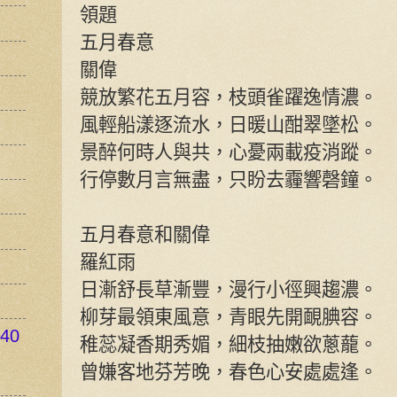
領題
五月春意
關偉
競放繁花五月容，枝頭雀躍逸情濃。
風輕船漾逐流水，日暖山酣翠墜松。
景醉何時人與共，心憂兩載疫消蹤。
行停數月言無盡，只盼去霾響磬鐘。
五月春意和關偉
羅紅雨
日漸舒長草漸豐，漫行小徑興趨濃。
柳芽最領東風意，青眼先開靦腆容。
40
稚蕊凝香期秀媚，細枝抽嫩欲蔥蘢。
曾嫌客地芬芳晚，春色心安處處逢。