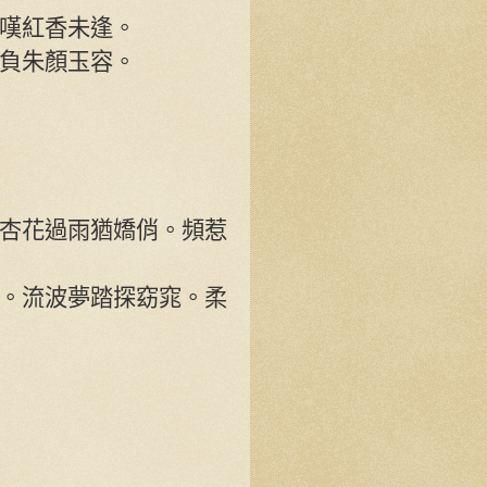
。嘆紅香未逢。
負朱顏玉容。
杏花過雨猶嬌俏。頻惹
。流波夢踏探窈窕。柔