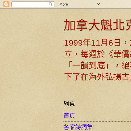
加拿大魁北
1999年11月6
立，每週於《華僑
「一韻到底」，絕
下了在海外弘揚古
網頁
首頁
各家詩詞集