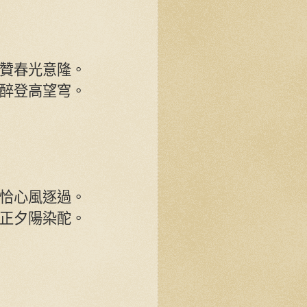
贊春光意隆。
醉登高望穹。
恰心風逐過。
正夕陽染酡。