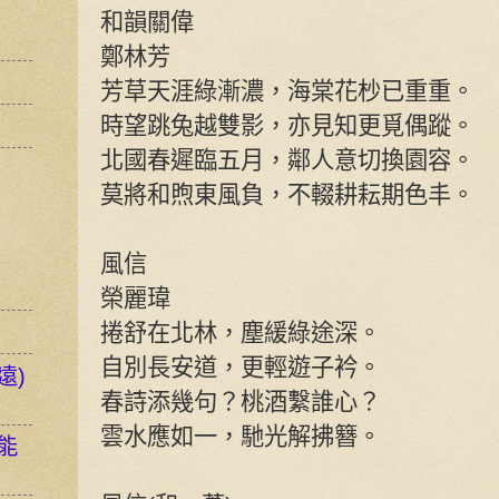
和韻關偉
鄭林芳
芳草天涯綠漸濃，海棠花杪已重重。
時望跳兔越雙影，亦見知更覓偶蹤。
北國春遲臨五月，鄰人意切換園容。
莫將和煦東風負，不輟耕耘期色丰。
風信
榮麗瑋
捲舒在北林，塵緩綠途深。
自別長安道，更輕遊子衿。
遠)
春詩添幾句？桃酒繫誰心？
雲水應如一，馳光解拂簪。
能