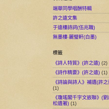
端華同學唱酬特輯
許之遠文集
于遠樓詩詞(伍兆職)
無墨樓‧麗璧軒(白墨)
標籤
《詩人特質》(許之遠)
(2)
《詩作精要》(許之遠)
(1)
《詩論與詩人》補遺(許之
(1)
《瓊瑤閣千字文嵌聯》(劉
松遺著)
(1)