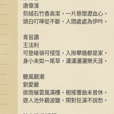
唐偉濱
剪絨石竹香高潔，一片慈懷瀝血心。
頭白叮嚀從不斷，人間處處為伊吟。
青苔讚
王法利
可登峻嶺可侵窪，入隙攀牆都是家。
身小未如一尾草，瀟瀟灑灑樂天涯。
聽風觀潮
劉愛麗
欲雨催雲風滿樓，樹搖響曲未曾休。
遊人池外觀波皺，閑對狂濤不說愁。