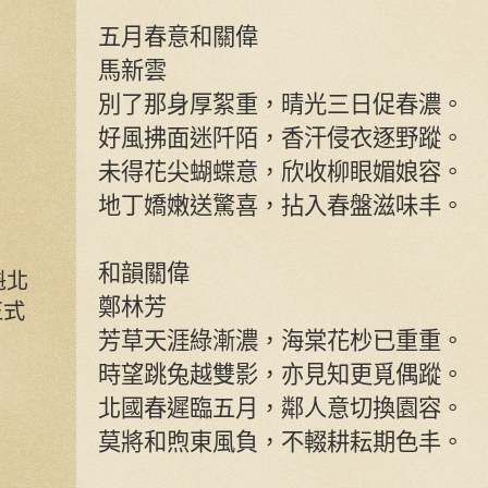
五月春意和關偉
馬新雲
別了那身厚絮重，晴光三日促春濃。
好風拂面迷阡陌，香汗侵衣逐野蹤。
未得花尖蝴蝶意，欣收柳眼媚娘容。
地丁嬌嫩送驚喜，拈入春盤滋味丰。
和韻關偉
魁北
鄭林芳
正式
芳草天涯綠漸濃，海棠花杪已重重。
時望跳兔越雙影，亦見知更覓偶蹤。
北國春遲臨五月，鄰人意切換園容。
莫將和煦東風負，不輟耕耘期色丰。