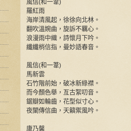
風信(和一葦)
羅紅雨
海岸清風起，徐徐向北林。
翻吹溫婉曲，旋訴不羈心。
浪漫雨中織，詩懷月下吟。
纖纖梢信指，曼妙語春音。
風信(和一葦)
馬新雲
石竹階前始，破冰新綠襟。
而今顏色舉，亙古絮叨音。
鋸瓣如輪齒，花型似寸心。
夜闌傳信曲，天籟禦風吟。
康乃馨