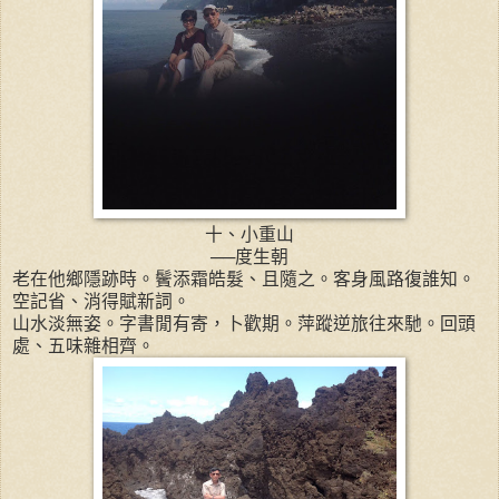
十、小重山
──度生朝
老在他鄉隱跡時。鬢添霜皓髮、且隨之。客身風路復誰知。
空記省、消得賦新詞。
山水淡無姿。字書閒有寄，卜歡期。萍蹤逆旅往來馳。回頭
處、五味雜相齊。