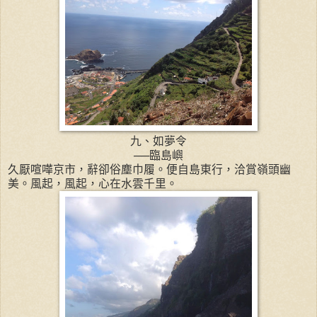
九、如夢令
──臨島嶼
久厭喧嘩京市，辭卻俗塵巾履。便自島東行，洽賞嶺頭幽
美。風起，風起，心在水雲千里。