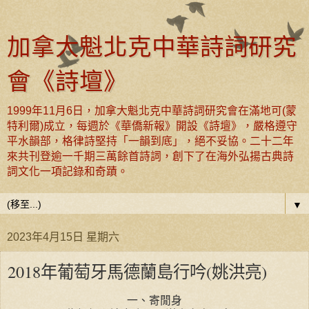
加拿大魁北克中華詩詞研究
會《詩壇》
1999年11月6日，加拿大魁北克中華詩詞研究會在滿地可(蒙
特利爾)成立，每週於《華僑新報》開設《詩壇》，嚴格遵守
平水韻部，格律詩堅持「一韻到底」，絕不妥協。二十二年
來共刊登逾一千期三萬餘首詩詞，創下了在海外弘揚古典詩
詞文化一項記錄和奇蹟。
▼
2023年4月15日 星期六
2018年葡萄牙馬德蘭島行吟(姚洪亮)
一、寄閒身