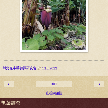
魁北克中華詩詞研究會
於
4/15/2023
‹
›
首頁
查看網路版
魁華詩會