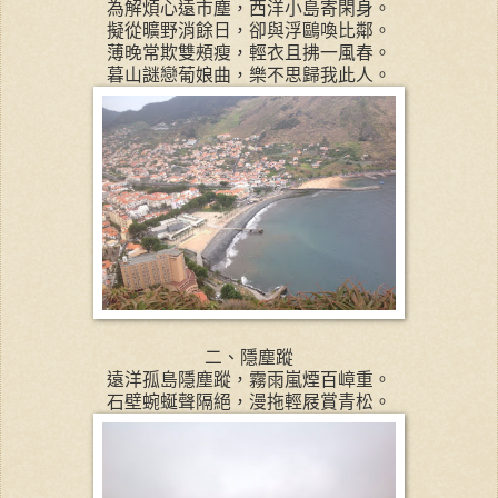
為解煩心遠市塵，西洋小島寄閑身。
擬從曠野消餘日，卻與浮鷗喚比鄰。
薄晚常欺雙頰瘦，輕衣且拂一風春。
暮山謎戀葡娘曲，樂不思歸我此人。
二、隱塵蹤
遠洋孤島隱塵蹤，霧雨嵐煙百嶂重。
石壁蜿蜒聲隔絕，漫拖輕屐賞青松。