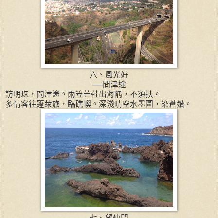
六、風光好
──問津途
訪明珠，問津途。雨笠芒鞋出海隅，不須扶。
多情客往蓬萊旅，臨礁嶼。深淺晴空水墨圖，染蒼鬚。
七、望仙門