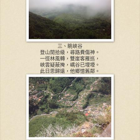
三、眺峽谷
登山閒拾級，尋路費傷神。
一徑林風轉，雙崖客雁巡，
峽雲疑蔽掩，嵎谷已埋堙。
此日思歸遠，他鄉憶舊鄰。