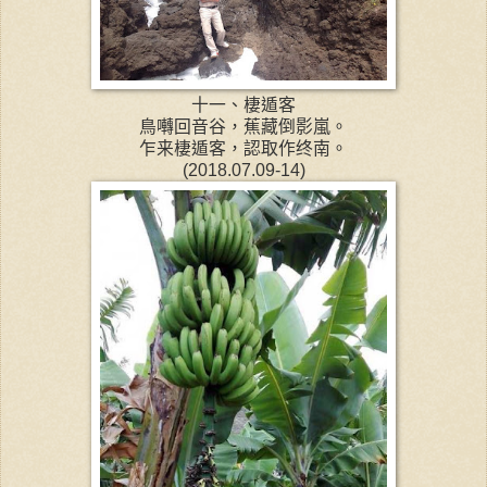
十一、棲遁客
鳥囀回音谷，蕉藏倒影嵐。
乍来棲遁客，認取作终南。
(2018.07.09-14)