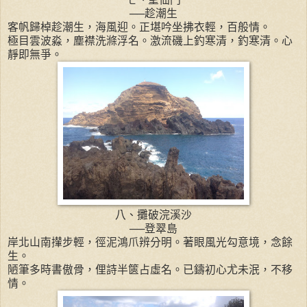
──趁潮生
客帆歸棹趁潮生，海風迎。正堪吟坐拂衣輕，百般情。
極目雲波淼，塵襟洗滌浮名。激流磯上釣寒清，釣寒清。心
靜即無爭。
八、攤破浣溪沙
──登翠島
岸北山南攆步輕，徑泥鴻爪辨分明。著眼風光勾意境，念餘
生。
陋筆多時書傲骨，俚詩半篋占虛名。已鑄初心尤未泯，不移
情。