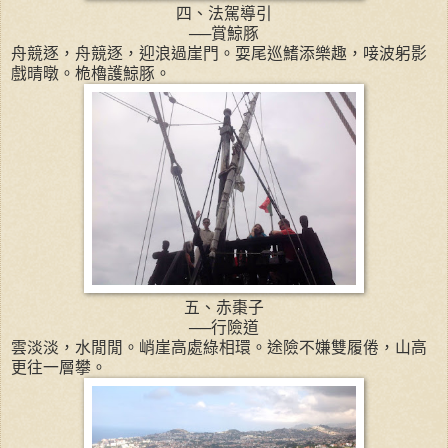
四、法駕導引
──賞鯨豚
舟競逐，舟競逐，迎浪過崖門。耍尾巡鰭添樂趣，唼波躬影
戲晴暾。桅櫓護鯨豚。
五、赤棗子
──行險道
雲淡淡，水閒閒。峭崖高處綠相環。途險不嫌雙履倦，山高
更往一層攀。