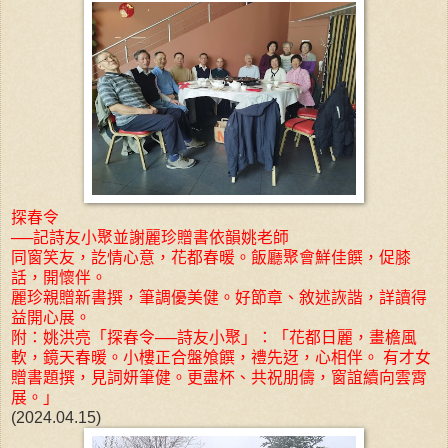
探春令
──記詩友小聚並謝麗珍贈書依韻姚老師
同窗笑友，訖情心意，花都春暖。飯廳聚會鮮佳饌，促膝
話，開懷伴。
麗珍親贈新書撰，筆調優美健。好節章、敘述詼諧，詳讀得
益開心展。
附：姚洪亮「探春令──詩友小聚」：「花都日麗，畫檐風
軟，鏡天春暖。小樓正合盤飧饌，禮先迓，心相伴。 有才女
贈書題撰，見詞妍筆健。更盡杯、共祝朋儔，窗誼續向雲霄
展。」
(2024.04.15)