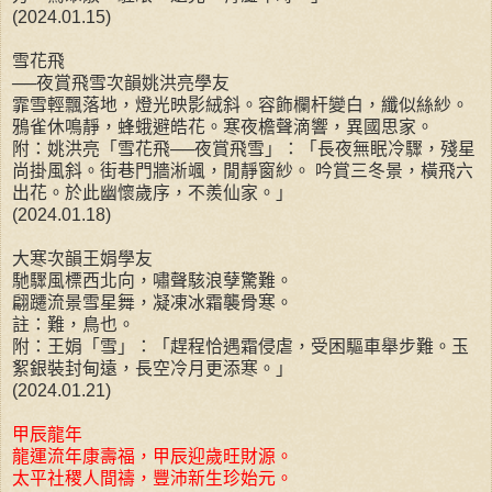
(2024.01.15)
雪花飛
──夜賞飛雪次韻姚洪亮學友
霏雪輕飄落地，燈光映影絨斜。容飾欄杆變白，纖似絲紗。
鴉雀休鳴靜，蜂蛾避皓花。寒夜檐聲滴響，異國思家。
附：姚洪亮「雪花飛──夜賞飛雪」：「長夜無眠冷驟，殘星
尚掛風斜。街巷門牆淅颯，閒靜窗紗。 吟賞三冬景，橫飛六
出花。於此幽懷歲序，不羨仙家。」
(2024.01.18)
大寒次韻王娟學友
馳驟風標西北向，嘯聲駭浪孽驚難。
翩躚流景雪星舞，凝凍冰霜襲骨寒。
註：難，鳥也。
附：王娟「雪」：「趕程恰遇霜侵虐，受困驅車舉步難。玉
絮銀裝封甸遠，長空冷月更添寒。」
(2024.01.21)
甲辰龍年
龍運流年康壽福，甲辰迎歲旺財源。
太平社稷人間禱，豐沛新生珍始元。