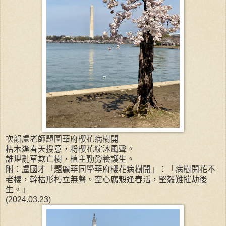
次韻盧老師題圖華府櫻花病樹開
枯木逢春天授意，粉櫻花綻沐風聲。
誰堪亂草欺亡樹，植主勤勞養護生。
附：盧國才「題麗華同學華府櫻花病樹開」：「病樹開花不
老櫻，幹枯形朽立無聲。空心腐殼逢春活，堅毅難摧劫後
生。」
(2024.03.23)