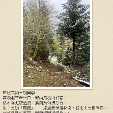
題照次韻王娟同學
霏飛羽雪翠松白，微雨風梳山谷霜。
枯木春泥驢道漫，紫蘭黃菊送芬香。
附：王娟「題照」：「浮嵐疊翠瓊林境，谷雨山窪積碎霜。
碧草薰風添氣爽，幽蘭遍野盪清香。」