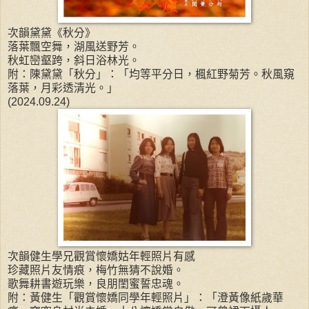
次韻黛黛《秋分》
落葉飄空舞，湖風送野芳。
秋虹巒壑跨，斜日浴林光。
附：陳黛黛「秋分」：「均等平分日，楓紅野菊芳。秋風窺
落葉，月彩透清光。」
(2024.09.24)
次韻健生學兄觀賞懷嬌姑年輕照片有感
珍藏照片友情痕，梅竹無猜不說婚。
歌舞耕書遊玩樂，良朋閨蜜誓忠魂。
附：黃健生「觀賞懷嬌同學年輕照片」：「澄黃像紙歲華