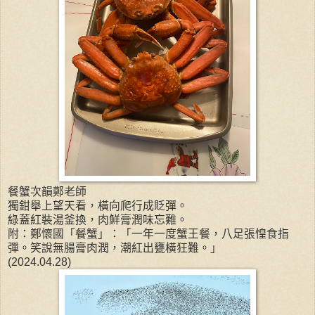
餐蟹次韻鄭老師
獨鉗舉上望天看，橫向爬行成貶彈。
綠蓋紅裝湯釜換，肉鮮膏潤味忘難。
附：鄭懷國「餐蟹」：「一年一度蟹王餐，八足張惶食指
彈。笑說無腸膏肉潤，潮紅出甕橫狂難。」
(2024.04.28)