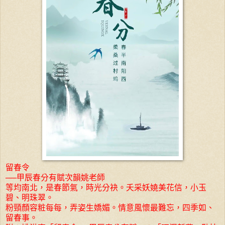
留春令
──甲辰春分有賦次韻姚老師
等均南北，是春節氣，時光分袂。夭采妖嬈美花信，小玉
碧、明珠翠。
粉頸顏容粧每每，弄姿生嬌媚。情意風懷最難忘，四季如、
留春事。