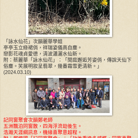
「詠水仙花」次韻麗華學姐
亭亭玉立綠裙俏，祥瑞姿儀高自塵。
戀影花魂貞愛德，清波瀟灑水仙新。
附：蔡麗華「詠水仙花」：「閒庭邂逅芳姿俏，傳說天仙下
俗塵。笑展明妝呈翡翠，幾番霜雪更清新。」
(2024.03.10)
記同窗聚會次韻鄭老師
五洲飄泊同窗散，四海浮流劫後生。
浩瀚天涯綱訊息，機緣喜聚意超程。