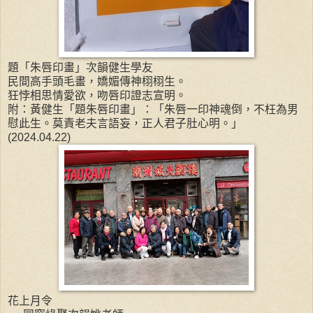
題「朱唇印畫」次韻健生學友
民間高手頭毛畫，嬌媚傳神栩栩生。
狂悖相思情愛欲，吻唇印證志宣明。
附：黃健生「題朱唇印畫」：「朱唇一印神魂倒，不枉為男
慰此生。莫責老夫言語妄，正人君子肚心明。」
(2024.04.22)
花上月令