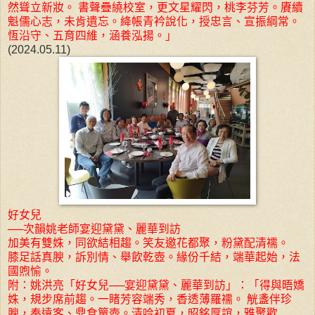
然聳立新妝。 書聲疊繞校室，更文星耀閃，桃李芬芳。賡續
魁儒心志，未肯遺忘。絳帳青衿說化，授忠言、宣振綱常。
恆沿守、五育四維，涵養泓揚。」
(2024.05.11)
好女兒
──次韻姚老師宴迎黛黛
、
麗華到訪
加美有雙姝，同欲結相趨。笑友邀花都聚，粉黛配清襦。
膝足話真腴，訴別情、舉飲乾壺。緣份千結，端華起始，法
國喣愉。
附：姚洪亮「好女兒──宴迎黛黛、麗華到訪」：「得與晤嬌
姝，規步席前趨。一睹芳容端秀，香透薄羅襦。 觥盞伴珍
腴，奉遠客、鼎食簞壺。清吟初夏，昭銘厚誼，雅聚歡