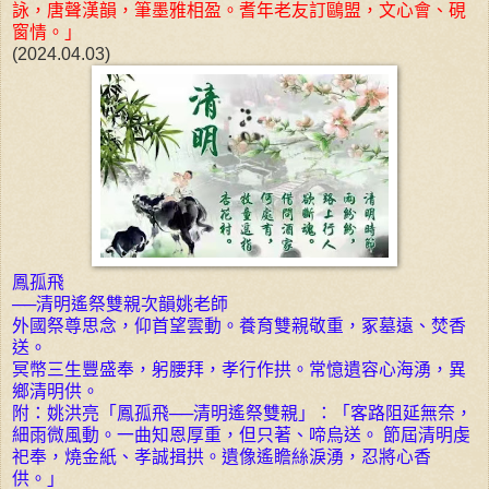
詠，唐聲漢韻，筆墨雅相盈。耆年老友訂鷗盟，文心會、硯
窗情。」
(2024.04.03)
鳳孤飛
──清明遙祭雙親次韻姚老師
外國祭尊思念，仰首望雲動。養育雙親敬重，冢墓遠、焚香
送。
冥幣三生豐盛奉，躬腰拜，孝行作拱。常憶遺容心海湧，異
鄉清明供。
附：姚洪亮「鳳孤飛──清明遙祭雙親」：「客路阻延無奈，
細雨微風動。一曲知恩厚重，但只著、啼烏送。 節屆清明虔
祀奉，燒金紙、孝誠揖拱。遺像遙瞻絲淚湧，忍將心香
供。」