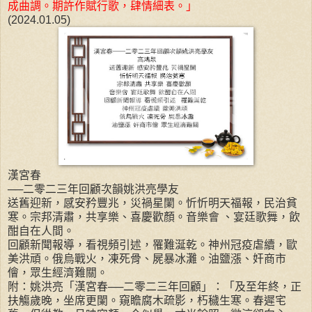
成曲調。期許作賦行歌，肆情細表。」
(2024.01.05)
漢宮春
──二零二三年回顧次韻姚洪亮學友
送舊迎新，感安矜豐兆，災禍星闌。忻忻明天福報，民治貧
寒。宗邦清肅，共享樂、喜慶歡顏。音樂會 、宴廷歌舞，飲
酣自在人間。
回顧新聞報導，看視頻引述，罹難涎乾。神州冠疫虐續，歐
美洪頑。俄烏戰火，凍死骨、屍暴冰灘。油鹽漲、奸商市
儈，眾生經濟難關。
附：姚洪亮「漢宮春──二零二三年回顧」：「及至年終，正
扶觴歲晚，坐席更闌。窺瞻腐木疏影，朽穢生寒。春遲宅