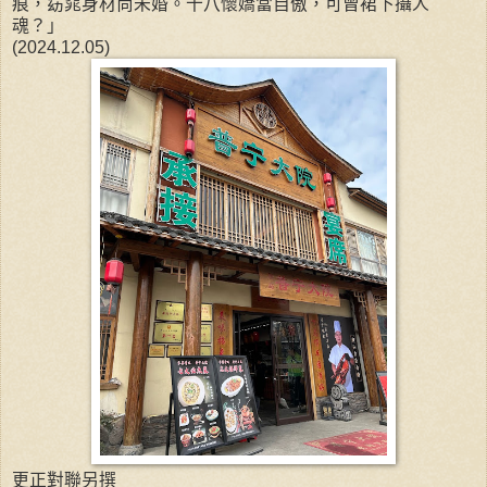
痕，窈窕身材尚未婚。十八懷嬌當自傲，可曾裙下攝人
魂？」
(2024.12.05)
更正對聯另撰