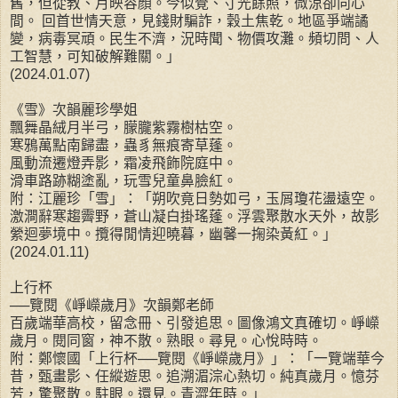
舊，但從教、月映容顏。今似覺、寸光餘照，微涼卻向心
間。 回首世情天意，見錢財騙詐，穀土焦乾。地區爭端譎
變，病毒冥頑。民生不濟，況時聞、物價攻灘。頻切問、人
工智慧，可知破解難關。」
(2024.01.07)
《雪》次韻麗珍學姐
飄舞晶絨月半弓，朦朧紫霧樹枯空。
寒鴉萬點南歸盡，蟲豸無痕寄草蓬。
風動流遷燈弄影，霜凌飛飾院庭中。
滑車路跡糊塗亂，玩雪兒童鼻臉紅。
附：江麗珍「雪」：「朔吹竟日勢如弓，玉屑瓊花盪遠空。
激澗辭寒趨霽野，蒼山凝白掛瑤蓬。浮雲聚散水天外，故影
縈迴夢境中。攬得閒情迎曉暮，幽馨一掬染黃紅。」
(2024.01.11)
上行杯
──覽閱《崢嶸歲月》次韻鄭老師
百歲端華高校，留念冊、引發追思。圖像鴻文真確切。崢嶸
歲月。閱同窗，神不散。熟眼。尋見。心悅時時。
附：鄭懷國「上行杯──覽閱《崢嶸歲月》」：「一覽端華今
昔，甄畫影、任縱遊思。追溯湄淙心熱切。純真歲月。憶芬
芳，驚聚散。駐眼。還見。青澀年時。」