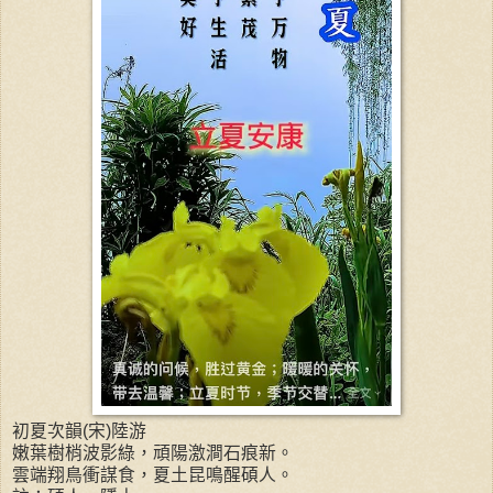
初夏次韻(宋)陸游
嫩葉樹梢波影綠，頑陽激澗石痕新。
雲端翔鳥衝謀食，夏土昆鳴醒碩人。