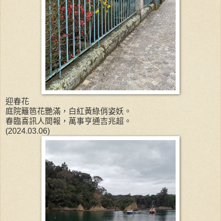
迎春花
庭院籬笆花艷滿，白紅黃綠俏姿妖。
春臨喜訊人間報，萬事亨通吉兆超。
(2024.03.06)