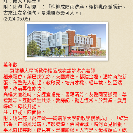
註：碩人，隱士。
附：陸游「初夏」：「槐柳成陰雨洗塵，櫻桃乳酪並嚐新。
古來江左多佳句，夏淺勝春最可人。」
(2024.05.05)
萬年歡
──賀端華大學新教學樓落成次韻姚洪亮老師
稻米飄香，築巴戎笑窈，柬國輝煌。都建金邊，湄埠商旅新
張。私塾先人創起，教啟蒙、培育才樑。經年載、迄至端
華，改前再復修妝。
高樓大廈雄峙，有課室暢亮，書籍清芳。友愛同窗謙讓，尊
禮難忘。互動師生共樂，教誨記、勵志恆常。於賢業、歲月
崢嶸，母校升揚。
註：巴戎，四面佛。
附：姚洪亮「萬年歡──賀端華大學新教學樓落成」：「蝶舞
花香，正椰風裊窈，塔影熒煌。佛國金城，湄河喜見帆張。
平地奇峰突起，復見有、畫棟彫樑。人言是、母校端華，屹