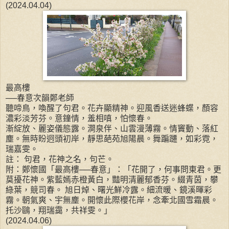
(2024.04.04)
最高樓
──春意次韻鄭老師
聽啼鳥，喚醒了句君。花卉顯精神。迎風香送迷蜂蝶，顏容
濃彩淡芳芬。意鐘情，羞相嗔，怕懷春。
漸綻放、麗姿儀態露。澗泉伴、山雲漫薄霧。情竇動、落紅
塵。無時盼迥頭初岸，靜思葩苑旭陽晨。舞蹁躚，如彩霓，
瑞嘉雯。
註： 句君，花神之名，句芒。
附：鄭懷國「最高樓──春意」：「花開了，何事問東君。更
莫擾花神。紫藍嫣赤橙黃白，豔明清麗郁香芬。綴青茵，攀
綠葉，競司春。 旭日焯、曙光鮮冷露。細流暖、鏡溪暉彩
霧。朝氣爽、宇無塵。開懷此際櫻花岸，念牽北國雪霜晨。
托沙鷗，翔瑞靄，共祥雯。」
(2024.04.06)