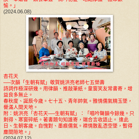
愉。」
(2024.06.08)
杏花天
──次韻「生朝有賦」敬賀姚洪亮老師七五榮壽
詩詞作極深研幾。用律韻、推敲筆紙。童窗笑友常書寄，增
益良多無止。
春秋度、誕辰今歲。七十五、青年帥氣。雅情儒氣精玉墜，
譽滿人間天地。
附：姚洪亮「杏花天──生朝有賦」：「唱吟聲韻今餘幾。只
剩得、寒窗碎紙。著書題句知誰寄，端合言收語止。 逢此
日、生朝客歲。自愧對、墨痕儒氣。襟情散亂憑空墜，暫得
塵間隙地。」
(2024.07.12)