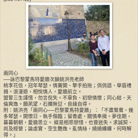
兩同心
──詠巴黎蒙馬特愛牆次韻姚洪亮老師
桃李花信，冠年琴瑟。情竇開、摯手拍拖；俏俏語、舉眉禮
揖。浪漫遊，相悅情人，愛牆前立。
盟誓三生謹惜，勿言侻失。不辜負、初戀情懷；同心結、天
倫爽逸。願夙望，石爛無愆，良緣自得。
附：姚洪亮「兩同心──巴黎蒙馬特愛牆」：「不盡鴛鴦，幾
多琴瑟。開懷日、執手偕臨；留香處、關情奉揖。夢佳期，
暮暮朝朝，愛牆思立。 縱是相思戀惜，也曾迷失。求誠契、
尚及經營；論虛實、空生艷逸。亂情絲，繞繞纏纏，何時解
得。」