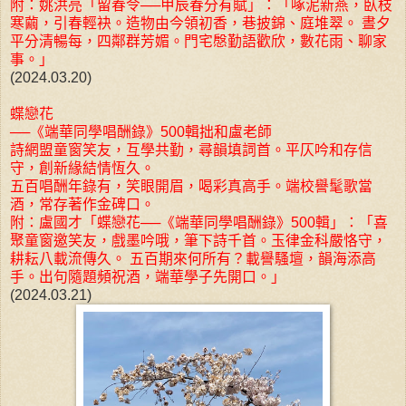
附：姚洪亮「留春令──甲辰春分有賦」：「啄泥新燕，臥枝
寒繭，引春輕袂。造物由今領初香，巷披錦、庭堆翠。 晝夕
平分清暢每，四鄰群芳媚。門宅慇勤語歡欣，數花雨、聊家
事。」
(2024.03.20)
蝶戀花
──《端華同學唱酬錄》500輯拙和盧老師
詩網盟童窗笑友，互學共勤，尋韻填詞首。平仄吟和存信
守，創新緣結情恆久。
五百唱酬年錄有，笑眼開眉，喝彩真高手。端校譽髦歌當
酒，常存著作金碑口。
附：盧國才「蝶戀花──《端華同學唱酬錄》500輯」：「喜
聚童窗邀笑友，戲墨吟哦，筆下詩千首。玉律金科嚴恪守，
耕耘八載流傳久。 五百期來何所有？載譽騷壇，韻海添高
手。出句隨題頻祝酒，端華學子先開口。」
(2024.03.21)