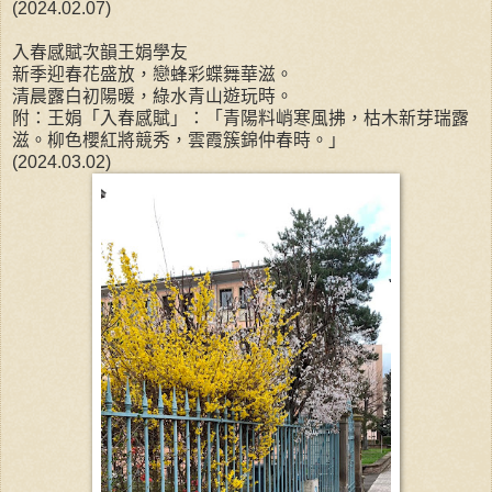
(2024.02.07)
入春感賦次韻王娟學友
新季迎春花盛放，戀蜂彩蝶舞華滋。
清晨露白初陽暖，綠水青山遊玩時。
附：王娟「入春感賦」：「青陽料峭寒風拂，枯木新芽瑞露
滋。柳色櫻紅將競秀，雲霞簇錦仲春時。」
(2024.03.02)