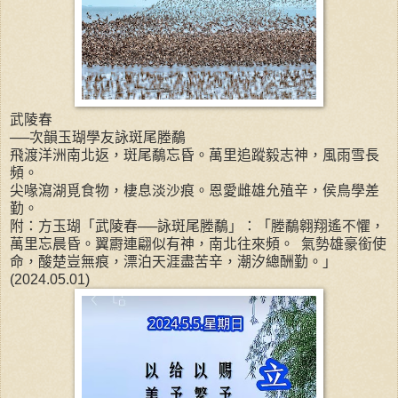
武陵春
──次韻玉瑚學友詠斑尾塍鷸
飛渡洋洲南北返，斑尾鷸忘昏。萬里追蹤毅志神，風雨雪長
頻。
尖喙瀉湖覓食物，棲息淡沙痕。恩愛雌雄允殖辛，侯鳥學差
勤。
附：方玉瑚「武陵春──詠斑尾塍鷸」：「塍鷸翱翔遙不懼，
萬里忘晨昏。翼霨連翩似有神，南北往來頻。 氣勢雄豪銜使
命，酸楚豈無痕，漂泊天涯盡苦辛，潮汐總酬勤。」
(2024.05.01)