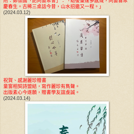
附：鄭懷國「記同窗聚會」：「劫後重逢多感慨，同窗喜聚
慶春生。古稀三桌話今昔，山水招邀又一程。」
(2024.03.12)
祝賀、感謝麗珍贈書
童窗相契詩盟結，寫作麗珍有雋聲。
出版素心今遂願，贈書學友誼虔誠。
(2024.03.14)