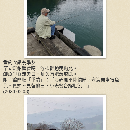
垂釣次韻翁學友
竿立沉鉛餌食時，浮標輕動曳鉤兒。
鯽魚爭食無天日，鮮美肉肥蒸療飢。
附：翁開順「垂釣」：「浪靜風平陸釣時，海邊閒坐待魚
兒。真鯛不見留他日，小碟餐台解肚飢。」
(2024.03.08)