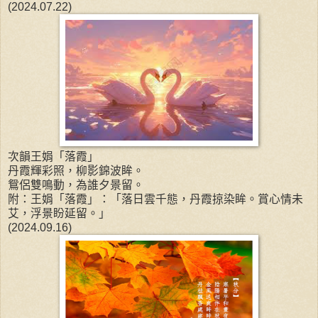
(2024.07.22)
次韻王娟「落霞」
丹霞輝彩照，柳影錦波眸。
鴛侶雙鳴動，為誰夕景留。
附：王娟「落霞」：「落日雲千態，丹霞掠染眸。賞心情未
艾，浮景盼延留。」
(2024.09.16)