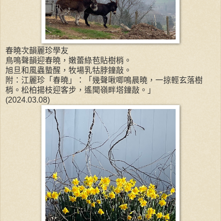
春曉次韻麗珍學友
鳥鳴聲韻迎春曉，嫩蕾綠苞貼樹梢。
旭旦和風蟲蟄醒，牧場乳牯脖鐘敲。
附：江麗珍「春曉」：「幾聲啾唧鳴晨曉，一掠輕玄落樹
梢。松柏揚枝迎客步，遙聞嶺畔塔鐘敲。」
(2024.03.08)