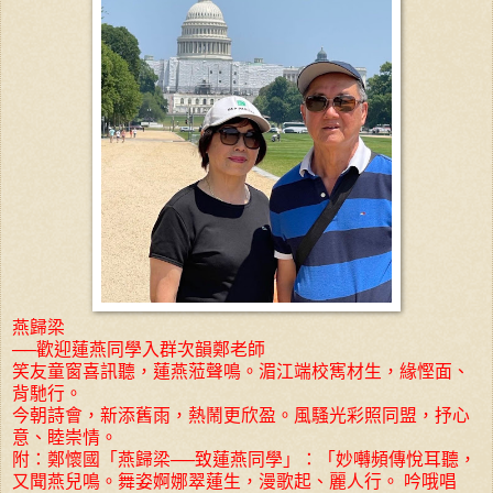
燕歸梁
──歡迎蓮燕同學入群次韻鄭老師
笑友童窗喜訊聽，蓮燕蒞聲鳴。湄江端校寯材生，緣慳面、
背馳行。
今朝詩會，新添舊雨，熱鬧更欣盈。風騷光彩照同盟，抒心
意、睦崇情。
附：鄭懷國「燕歸梁──致蓮燕同學」：「妙囀頻傳悅耳聽，
又聞燕兒鳴。舞姿婀娜翠蓮生，漫歌起、麗人行。 吟哦唱