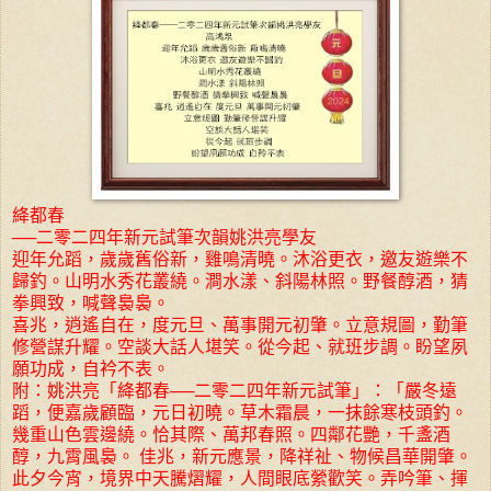
絳都春
──二零二四年新元試筆次韻姚洪亮學友
迎年允蹈，歲歲舊俗新，雞鳴清曉。沐浴更衣，邀友遊樂不
歸釣。山明水秀花叢繞。澗水漾、斜陽林照。野餐醇酒，猜
拳興致，喊聲裊裊。
喜兆，逍遙自在，度元旦、萬事開元初肇。立意規圖，勤筆
修營謀升耀。空談大話人堪笑。從今起、就班步調。盼望夙
願功成，自衿不表。
附：姚洪亮「絳都春──二零二四年新元試筆」：「嚴冬遠
蹈，便嘉歲顧臨，元日初曉。草木霜晨，一抹餘寒枝頭釣。
幾重山色雲邊繞。恰其際、萬邦春照。四鄰花艷，千盞酒
醇，九霄風裊。 佳兆，新元應景，降祥祉、物候昌華開肇。
此夕今宵，境界中天騰熠耀，人間眼底縈歡笑。弄吟筆、揮