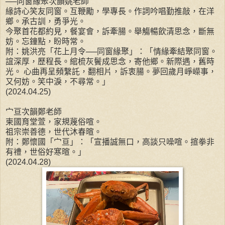
──同窗緣聚次韻姚老師
緣詩心笑友同窗。互鞭勵，學專長。作詞吟唱勤推敲，在洋
鄉。承古訓，勇爭光。
今聚首花都約見，餐宴會，訴牽腸。舉觴暢飲清思念，斷無
妨。忘鐘點，盼時常。
附：姚洪亮「花上月令──同窗緣聚」：「情緣牽結聚同窗。
誼深厚，歷程長。綰梳灰鬢成思念，寄他鄉。新際遇，舊時
光。 心曲再呈頻繫託，翻相片，訴衷腸。夢回歲月崢嶸事，
又何妨。笑中淚，不尋常。」
(2024.04.25)
宀亘次韻鄭老師
柬國育堂萱，家規蔑俗喧。
祖宗崇善德，世代沐春暄。
附：鄭懷國「宀亘」：「宣播誠無口，高談只噪喧。揎拳非
有禮，世俗好寒暄。」
(2024.04.28)