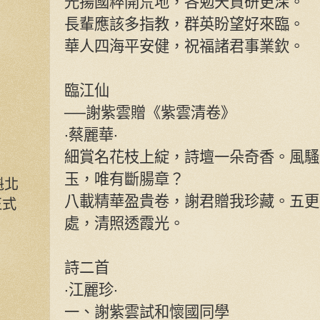
光揚國粹開荒地，各勉天資研更深。
長輩應該多指教，群英盼望好來臨。
華人四海平安健，祝福諸君事業欽。
臨江仙
──謝紫雲贈《紫雲清卷》
‧蔡麗華‧
細賞名花枝上綻，詩壇一朵奇香。風騷
玉，唯有斷腸章？
魁北
八載精華盈貴卷，謝君贈我珍藏。五更
正式
處，清照透霞光。
詩二首
‧江麗珍‧
一、謝紫雲試和懷國同學