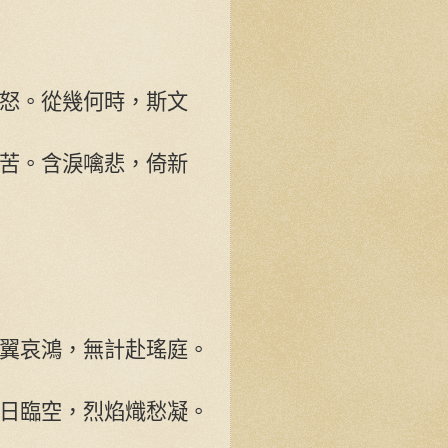
怒。從幾何時，斯文
苦。含淚噙悲，倚新
翼哀鴻，無計赴瑤庭。
日臨空，烈焰熾愁凝。