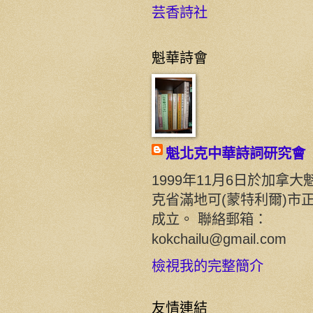
芸香詩社
魁華詩會
魁北克中華詩詞研究會
1999年11月6日於加拿大
克省滿地可(蒙特利爾)市
成立。 聯絡郵箱：
kokchailu@gmail.com
檢視我的完整簡介
友情連結