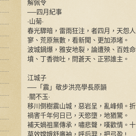
解佩令
──四月紀事
‧山菊‧
春光驟暗，雷雨狂注，者四月，天怨人
寥、荒原無數，看新聞、更加添堵。
波城鍋爆，雅安地裂，論遭殃、百姓命
墳、丁香微吐，問蒼天、正邪誰主。
江城子
──「震」敬步洪亮學長原韻
‧關不玉‧
移川倒樹震山城，惡岩呈，亂峰傾。折
禍害千年何日已，天慾墮，地猶驚。
補天媧祖業傳承，嘯悲聲，嘆歡情。十
莫效嫦娥舒廣袖，呼后羿，把弓盈 !