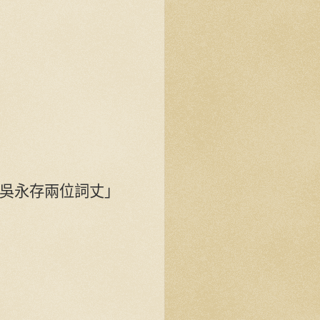
吳永存兩位詞丈」