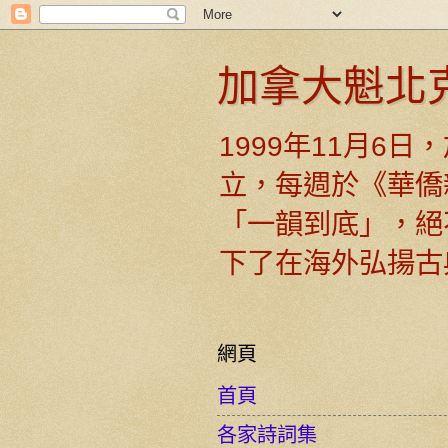
加拿大魁北
1999年11月6
立，每週於《華僑
「一韻到底」，絕
下了在海外弘揚古
網頁
首頁
各家詩詞集