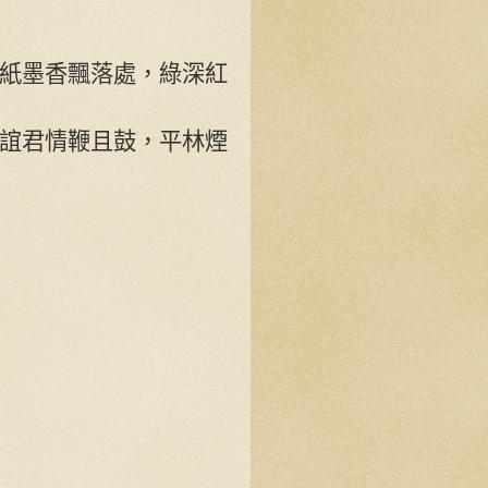
紙墨香飄落處，綠深紅
誼君情鞭且鼓，平林煙