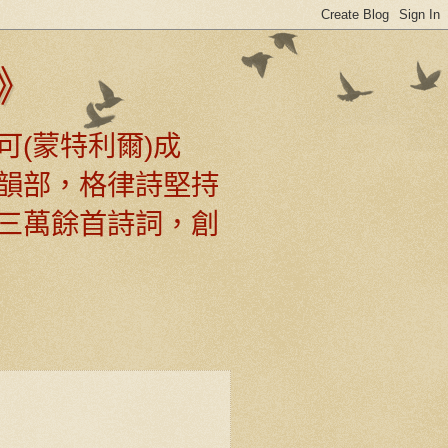
》
可(蒙特利爾)成
韻部，格律詩堅持
三萬餘首詩詞，創