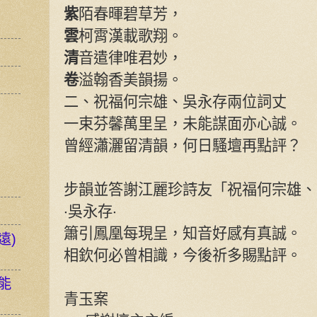
紫
陌春暉碧草芳，
雲
柯霄漢載歌翔。
清
音遣律唯君妙，
卷
溢翰香美韻揚。
二、祝福何宗雄、吳永存兩位詞丈
一束芬馨萬里呈，未能謀面亦心誠。
曾經瀟灑留清韻，何日騷壇再點評？
步韻並答謝江麗珍詩友「祝福何宗雄、
‧吳永存‧
簫引鳳凰每現呈，知音好感有真誠。
遠)
相欽何必曾相識，今後祈多賜點評。
能
青玉案