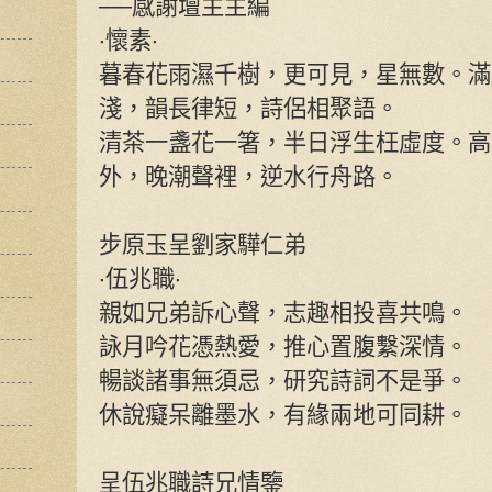
──感謝壇主主編
‧懷素‧
暮春花雨濕千樹，更可見，星無數。滿
淺，韻長律短，詩侶相聚語。
清茶一盞花一箸，半日浮生枉虛度。高
外，晚潮聲裡，逆水行舟路。
步原玉呈劉家驊仁弟
‧伍兆職‧
親如兄弟訴心聲，志趣相投喜共鳴。
詠月吟花憑熱愛，推心置腹繫深情。
暢談諸事無須忌，研究詩詞不是爭。
休說癡呆離墨水，有緣兩地可同耕。
呈伍兆職詩兄情鑒