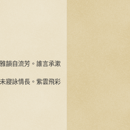
雅韻自流芳。誰言承漱
未寢詠情長。紫雲飛彩