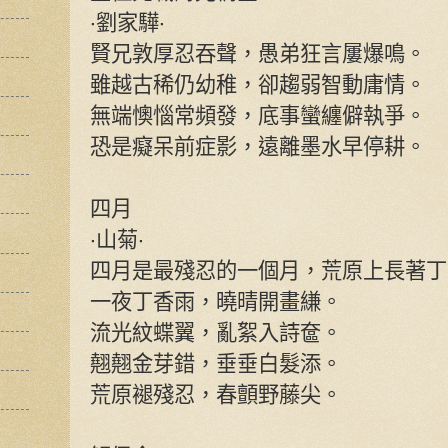
‧劉家驊‧
賢兄敦厚忍吞聲，愚弟狂言屢爆鳴。
雖越古稀仍幼稚，卻趨弱智動庸情。
無端懊惱常頻發，底事蠻纏僻執爭。
恐是癡呆前症影，遠離墨水早停耕。
四月
‧山菊‧
四月是最殘忍的一個月，荒原上長著丁
一夜丁香雨，曉晴開畫縑。
流光紋蝶翼，亂絮入詩奩。
翹翹金芽錯，垂垂白髮添。
荒原褪殘忍，春顫野藤尖。