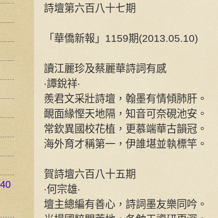
詩壇第六百八十七期
「華僑新報」1159期(2013.05.10)
讀江麗珍及蔡麗華詩詞有感
‧譚銳祥‧
羨君文采壯詩壇，翰墨有情傾肺肝。
靦面緣慳天地隔，知音可奈硯池安。
常欽異國校花植，更慕端華古韻冠。
海外育才稱第一，伊誰堪並執標竿。
賀詩壇六百八十五期
40
‧何宗雄‧
壇主總編有善心，詩詞墨友樂同吟。