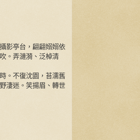
攝影亭台，翩翩嫋嫋依
吹。弄漣漪、泛棹清
時。不復沈園，苔濡舊
野淒迷。笑揚眉、轉世