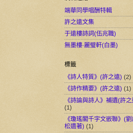
端華同學唱酬特輯
許之遠文集
于遠樓詩詞(伍兆職)
無墨樓‧麗璧軒(白墨)
標籤
《詩人特質》(許之遠)
(2)
《詩作精要》(許之遠)
(1)
《詩論與詩人》補遺(許之
(1)
《瓊瑤閣千字文嵌聯》(劉
松遺著)
(1)