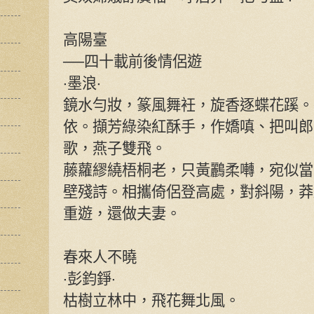
高陽臺
──四十載前後情侶遊
‧墨浪‧
鏡水勻妝，篆風舞衽，旋香逐蝶花蹊。
依。擷芳綠染紅酥手，作嬌嗔、把叫郎
歌，燕子雙飛。
藤蘿繆繞梧桐老，只黃鸝柔囀，宛似當
壁殘詩。相攜倚侶登高處，對斜陽，莽
重遊，還做夫妻。
春來人不曉
‧彭鈞錚‧
枯樹立林中，飛花舞北風。