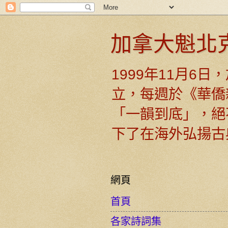
加拿大魁北
1999年11月6
立，每週於《華僑
「一韻到底」，絕
下了在海外弘揚古
網頁
首頁
各家詩詞集