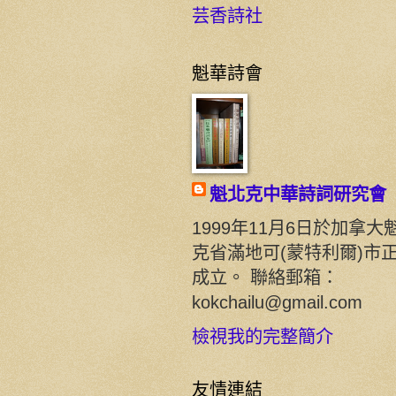
芸香詩社
魁華詩會
魁北克中華詩詞研究會
1999年11月6日於加拿大
克省滿地可(蒙特利爾)市
成立。 聯絡郵箱：
kokchailu@gmail.com
檢視我的完整簡介
友情連結