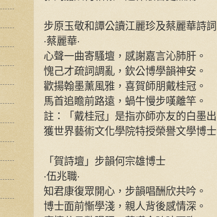
步原玉敬和譚公讀江麗珍及蔡麗華詩詞
‧蔡麗華‧
心聲一曲寄騷壇，感謝嘉言沁肺肝。
愧己才疏詞調亂，欽公博學韻神安。
歡揚翰墨薰風雅，喜賀師朋戴桂冠。
馬首追瞻前路遠，蝸牛慢步嘆離竿。
註：「戴桂冠」是指亦師亦友的白墨出
獲世界藝術文化學院特授榮譽文學博士
「賀詩壇」步韻何宗雄博士
‧伍兆職‧
知君康復眾開心，步韻唱酬欣共吟。
博士面前慚學淺，親人背後感情深。