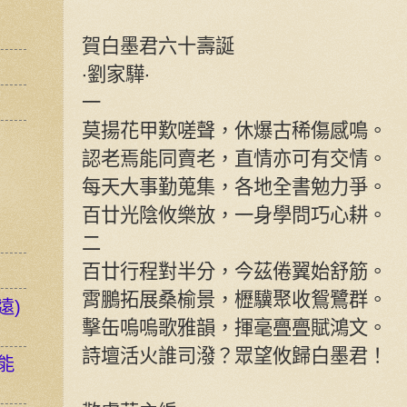
賀白墨君六十壽誕
‧劉家驊‧
一
莫揚花甲歎嗟聲，休爆古稀傷感鳴。
認老焉能同賣老，直情亦可有交情。
每天大事勤蒐集，各地全書勉力爭。
百廿光陰攸樂放，一身學問巧心耕。
二
百廿行程對半分，今茲倦翼始舒筋。
霄鵬拓展桑榆景，櫪驥聚收鴛鷺群。
遠)
擊缶嗚嗚歌雅韻，揮毫亹亹賦鴻文。
詩壇活火誰司潑？眾望攸歸白墨君！
能