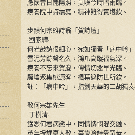
應懷昔日艷陽照，莫嘆今時暗雨臨。
療養院中詩續寫，精神難得實堪欽。
步韻何宗雄詩翁「賀詩壇」
‧劉家驊‧
何老敲詩很細心，宛如獨奏「病中吟」
雪泥芳跡聲名久，鴻爪高蹤福氣深。
療養不忘來賀慶，傳情切念早光臨。
騷壇聚集桃源客，楓葉遮防世所欽。
註：「病中吟」，指劉天華的二胡獨奏
敬何宗雄先生
‧丁樹清‧
獲悉何君病態中，同情憐憫混交融。
英年授課贏人敬，暮歲呤詩受眾恭。