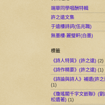
端華同學唱酬特輯
許之遠文集
于遠樓詩詞(伍兆職)
無墨樓‧麗璧軒(白墨)
標籤
《詩人特質》(許之遠)
(2)
《詩作精要》(許之遠)
(1)
《詩論與詩人》補遺(許之
(1)
《瓊瑤閣千字文嵌聯》(劉
松遺著)
(1)