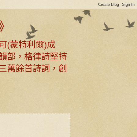
》
可(蒙特利爾)成
韻部，格律詩堅持
三萬餘首詩詞，創