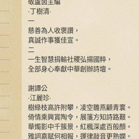
敬盧茵主編
‧丁樹清‧
一
慈善為人收褒讚，
真誠作事獲佳宣。
二
一生智慧捐輸社稷弘揚國粹，
全部身心奉獻中華創辦詩壇。
謝譚公
‧江麗珍‧
樹綠枝高許附攀，凌空雛燕顧青寰。
倚情乘興賞陶令，展箋方知詩路艱。
華燭影中千簇景，紅楓深處百般顏。
雅詞嘉賦何相報，運律敲音更熟嫻。