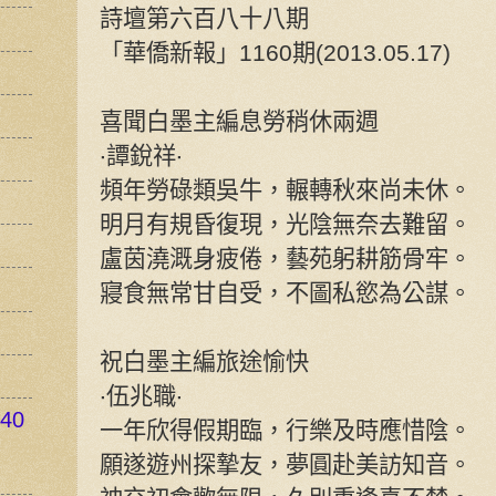
詩壇第六百八十八期
「華僑新報」1160期(2013.05.17)
喜聞白墨主編息勞稍休兩週
‧譚銳祥‧
頻年勞碌類吳牛，輾轉秋來尚未休。
明月有規昏復現，光陰無奈去難留。
盧茵澆溉身疲倦，藝苑躬耕筋骨牢。
寢食無常甘自受，不圖私慾為公謀。
祝白墨主編旅途愉快
‧伍兆職‧
40
一年欣得假期臨，行樂及時應惜陰。
願遂遊州探摯友，夢圓赴美訪知音。