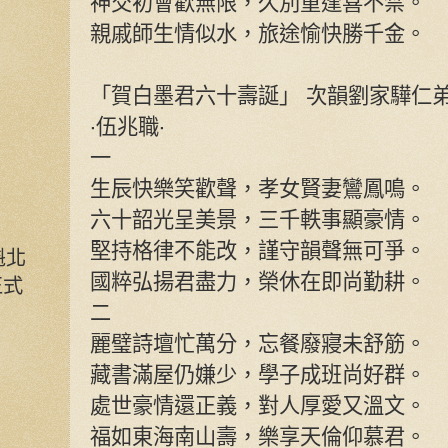
神交初會歡無限，久別重逢喜不禁。
親戚師生情似水，旅途愉快勝千金。
「賀白墨君六十壽誕」 次韻劉家驊仁
‧伍兆職‧
一
生辰快樂笑歡聲，孝女賢妻鸞鳳鳴。
六十韶光呈美景，三千軼事顯豪情。
堅持格律不能改，謹守韻聲無可爭。
魁北
國粹弘揚君盡力，榮休在即尚勤耕。
正式
二
麗璧詩壇忙萬分，忘餐廢寢未舒筋。
藏書滿屋仍嫌少，學子成班尚好群。
處世豪情還正義，對人厚愛又溫文。
福如東海南山壽，樂享天倫仰慕君。