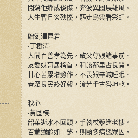
闖蕩他鄉成俊傑，奔波異國展雄風。
人生暫且災殃擾，驅走烏雲看彩虹。
贈劉澤昆君
‧丁樹清‧
人間百善孝為先，敬父尊娘諸事前。
友愛妹哥居榜首，和諧鄰里占良賢。
甘心苦累增勞作，不畏艱辛減睡眠。
善眾良民終好報，流芳千古譽坤乾。
秋心
‧黃國棟‧
韶華逝水不回頭，手執杖藜進老樓。
百載遐齡如一夢，期頤多病遜眾囚。