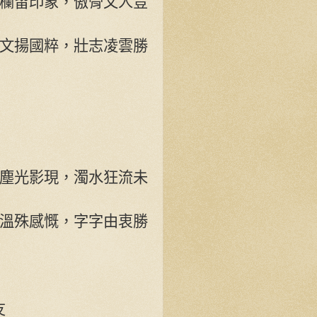
欄留印象，傲骨文人豈
文揚國粹，壯志凌雲勝
》
塵光影現，濁水狂流未
溫殊感慨，字字由衷勝
友