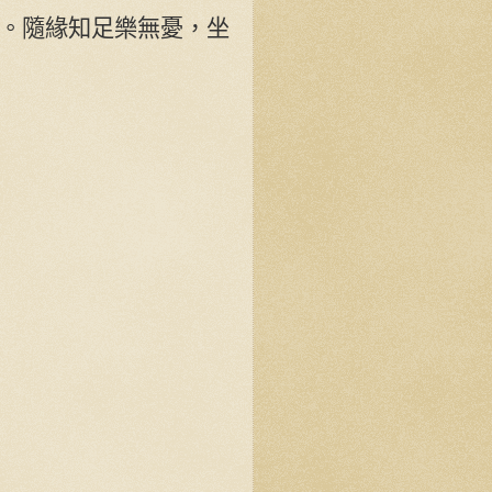
。隨緣知足樂無憂，坐