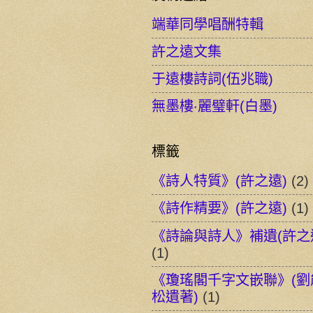
端華同學唱酬特輯
許之遠文集
于遠樓詩詞(伍兆職)
無墨樓‧麗璧軒(白墨)
標籤
《詩人特質》(許之遠)
(2)
《詩作精要》(許之遠)
(1)
《詩論與詩人》補遺(許之
(1)
《瓊瑤閣千字文嵌聯》(劉
松遺著)
(1)