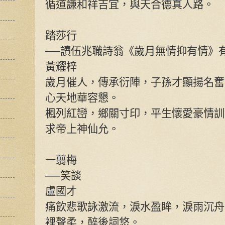
循道謙和祥吉宜，與天合德真人路。
踏莎行
──讀伍兆職詩翁《歲月無情抑有情》
黃耀梓
歲月催人，傳承衍陣，子孫才顯揚名奮
心天地華容懇。
楓列紅巒，鄉關寸印，平生懷愛豪情訓
求帝上神仙允。
一翦梅
──笑談
盧國才
痛飲悲歌詠激流，淚水盈眸，淚雨沉舟
裡聲柔，醉後詞悠。