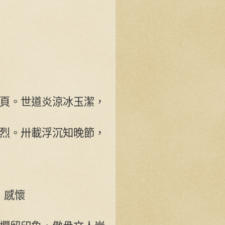
頁。世道炎涼冰玉潔，
烈。卅載浮沉知晚節，
》感懷