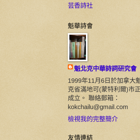
芸香詩社
魁華詩會
魁北克中華詩詞研究會
1999年11月6日於加拿大
克省滿地可(蒙特利爾)市
成立。 聯絡郵箱：
kokchailu@gmail.com
檢視我的完整簡介
友情連結