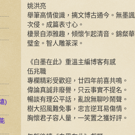
姚洪亮
舉筆高情俊識，摛文博古通今。無墨諷
次侵。成篇表寸心。
棲景自添雅趣，傾懷乍起清音。錦粲華
璧金。智人雕篆深。
《白墨在此》重溫主編博客有感
伍兆職
專欄精彩受歡迎，廿四年前喜共鳴。
偉論真誠非廢譽，只云事實不提名。
暢談有理公平話，亂說無聊吵鬧聲。
遠)
樹大招風難免事，忠言逆耳易傷情。
胸懷君子容人量，一笑置之獲好評。
能