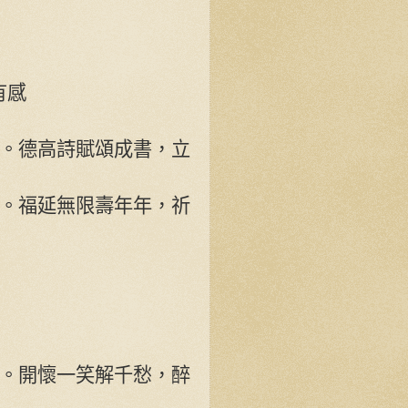
有感
。德高詩賦頌成書，立
。福延無限壽年年，祈
。開懷一笑解千愁，醉