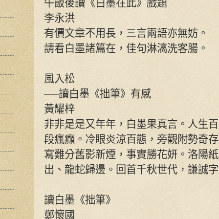
午飯後讀《白墨在此》戲題
李永洪
有價文章不用長，三言兩語亦無妨。
請看白墨諸篇在，佳句淋漓洗客腸。
風入松
──讀白墨《拙筆》有感
黃耀梓
非非是是又年年，白墨果真言。人生百
段瘋癲。冷眼炎涼百態，旁觀附勢奇存
寫難分舊影新煙，事實勝花妍。洛陽紙
出、龍蛇歸邊。回首千秋世代，謙誠字
讀白墨《拙筆》
鄭懷國