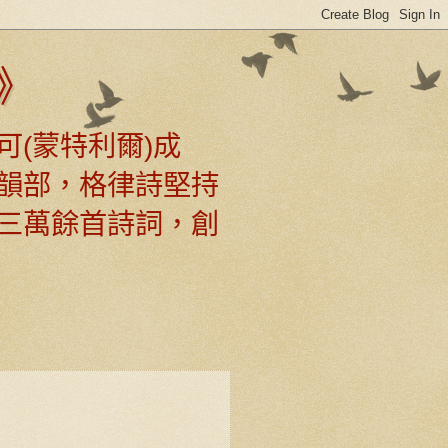
》
可(蒙特利爾)成
韻部，格律詩堅持
三萬餘首詩詞，創