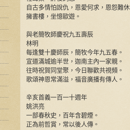
自古多情怕說仇，恩愛何求，恩怨難休
擁書樓，坐憶歐遊。
與老簡牧師慶祝九五壽辰
林明
每逢雙十慶師辰，簡牧今年九五春。
宣道滿城逾半世，迦南主內一家親。
往時祝賀同堂聚，今日聯歡共視頻。
歌頌神恩常滿溢，福音廣播有傳人。
辛亥首義一百一十週年
姚洪亮
一部春秋史，百年含碧煙。
正為前哲賞，常以後人傳。