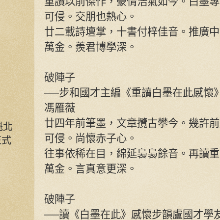
重讀以前傑作，豪情浩氣如今。白墨專
可侵。交朋也熱心。
廿二載詩壇掌，十書付梓佳音。推廣中
萬金。羨君博學深。
破陣子
──步和國才主編《重讀白墨在此感懷
馮雁薇
廿四年前筆墨，文章攬古攀今。幾許前
魁北
可侵。尚懷赤子心。
正式
往事依稀在目，綿延裊裊餘音。再讀重
萬金。言真意更深。
破陣子
──讀《白墨在此》感懷步韻盧國才學