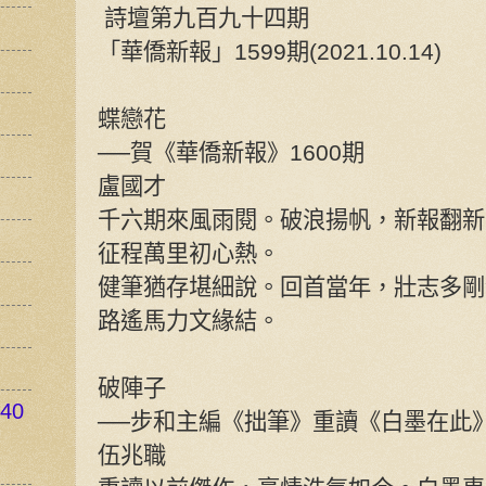
詩壇第九百九十四期
「華僑新報」1599期(2021.10.14)
蝶戀花
──賀《華僑新報》1600期
盧國才
千六期來風雨閱。破浪揚帆，新報翻新
征程萬里初心熱。
健筆猶存堪細說。回首當年，壯志多剛
路遙馬力文緣結。
破陣子
40
──步和主編《拙筆》重讀《白墨在此
伍兆職