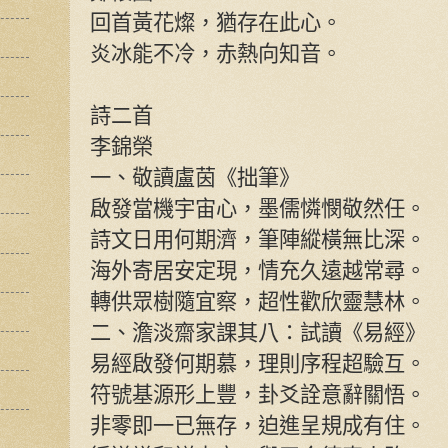
回首黃花燦，猶存在此心。
炎冰能不冷，赤熱向知音。
詩二首
李錦榮
一、敬讀盧茵《拙筆》
啟發當機宇宙心，墨儒憐憫敬然任。
詩文日用何期濟，筆陣縱橫無比深。
海外寄居安定現，情充久遠越常尋。
轉供眾樹隨宜察，超性歡欣靈慧林。
二、澹淡齋家課其八：試讀《易經》
易經啟發何期慕，理則序程超驗互。
符號基源形上豐，卦爻詮意辭關悟。
非零即一已無存，迫進呈規成有住。