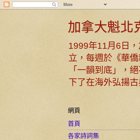
加拿大魁北
1999年11月6
立，每週於《華僑
「一韻到底」，絕
下了在海外弘揚古
網頁
首頁
各家詩詞集