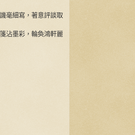
譏毫細寫，著意評談取
箋沾墨彩，輪奐鴻軒麗