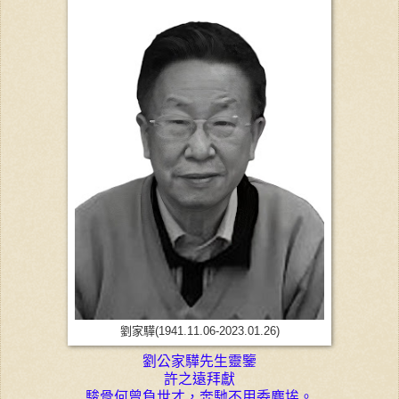
劉家驊(1941.11.06-2023.01.26)
劉公家驊先生靈鑒
許之遠拜獻
駿骨何曾負世才，奔馳不用委塵埃。