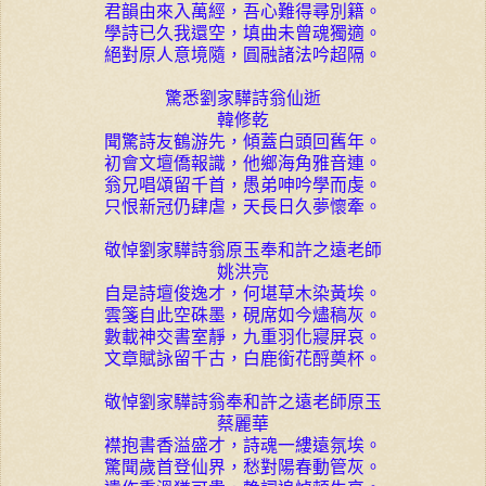
君韻由來入萬經，吾心難得尋別籍。
學詩已久我還空，填曲未曾魂獨適。
絕對原人意境隨，圓融諸法吟超隔。
驚悉劉家驊詩翁仙逝
韓修乾
聞驚詩友鶴游先，傾蓋白頭回舊年。
初會文壇僑報識，他鄉海角雅音連。
翁兄唱頌留千首，愚弟呻吟學而虔。
只恨新冠仍肆虐，天長日久夢懷牽。
敬悼劉家驊詩翁原玉奉和許之遠老師
姚洪亮
自是詩壇俊逸才，何堪草木染黃埃。
雲箋自此空硃墨，硯席如今燼稿灰。
數載神交書室靜，九重羽化寢屏哀。
文章賦詠留千古，白鹿銜花酹奠杯。
敬悼劉家驊詩翁奉和許之遠老師原玉
蔡麗華
襟抱書香溢盛才，詩魂一縷遠氛埃。
驚聞歲首登仙界，愁對陽春動管灰。