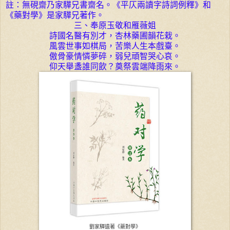
註：無硯齋乃家驊兄書齋名。《平仄兩讀字詩詞例釋》和
《藥對學》是家驊兄著作。
三、奉原玉敬和雁薇姐
詩國名醫有別才，杏林藥圃韻花栽。
風雲世事如棋局，苦樂人生本戲臺。
傲骨豪情憐夢碎，弱兒頑智哭心哀。
仰天舉盞誰同飲？奠祭雲端降雨來。
劉家驊遺著《藥對學》