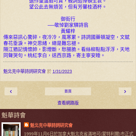
遺作重溫猶可貴，輓詞追悼頓生哀。
望公此去無煩苦，但有芳馨桂酒杯。
御街行
──敬悼劉家驊詩翁
黃耀梓
傳來惡訊心驚碎，夜冷冷，風寒累。詩詞國藥頓凝空，文賦
春花垂淚。神交思緒，總是難忘褪。
隔江猶記情懷帥，影燈斷，愁腸脆。看絲柳點點浮浮，天地
同聲哭句。桃紅李白，送西京路，寄主寧安睡。
魁北克中華詩詞研究會
於
1/31/2023
‹
›
首頁
查看網路版
魁華詩會
魁北克中華詩詞研究會
1999年11月6日於加拿大魁北克省滿地可(蒙特利爾)市正式