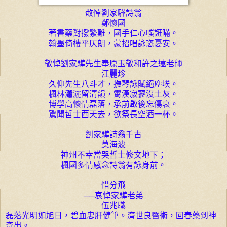
敬悼劉家驊詩翁
鄭懷國
著書藥對撥繁難，國手仁心嗤誑瞞。
翰墨倚樓平仄朗，蒙招唱詠恣憂安。
敬悼劉家驊先生奉原玉敬和許之遠老師
江麗珍
久仰先生八斗才，撫琴詠賦絕塵埃。
楓林瀟灑留清韻，霄漢寂寥沒土灰。
博學高懷情磊落，承前啟後忘傷哀。
驚聞哲士西天去，欲祭長空酒一杯。
劉家驊詩翁千古
莫海波
神州不幸當哭哲士修文地下；
楓國多情感念詩翁有詠身前。
惜分飛
──哀悼家驊老弟
伍兆職
磊落光明如旭日，碧血忠肝健筆。濟世良醫術，回春藥到神
奇出。