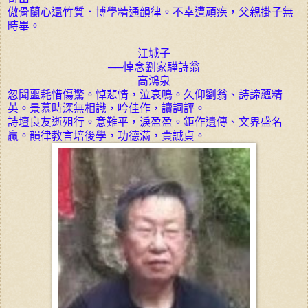
傲骨蘭心還竹質．博學精通韻律。不幸遭頑疾，父親掛子無
時畢。
江城子
──悼念劉家驊詩翁
高鴻泉
忽聞噩耗惜傷驚。悼悲情，泣哀鳴。久仰劉翁、詩諦蘊精
英。景慕時深無相識，吟佳作，讀詞評。
詩壇良友逝殂行。意難平，淚盈盈。鉅作遺傳、文界盛名
贏。韻律教言培後學，功德滿，貴誠貞。