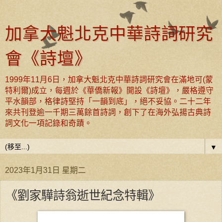
加拿大魁北克中華詩詞研究
會《詩壇》
1999年11月6日，加拿大魁北克中華詩詞研究會在滿地可(蒙
特利爾)成立，每週於《華僑新報》開設《詩壇》，嚴格遵守
平水韻部，格律詩堅持「一韻到底」，絕不妥協。二十二年
來共刊登逾一千期三萬餘首詩詞，創下了在海外弘揚古典詩
詞文化一項記錄和奇蹟。
▼
2023年1月31日 星期二
《劉家驊詩翁逝世紀念特輯》