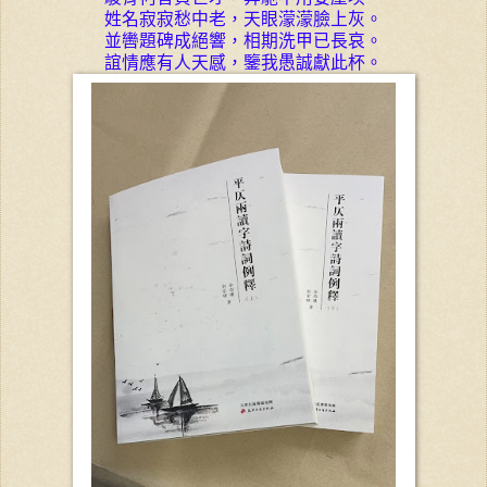
姓名寂寂愁中老，天眼濛濛臉上灰。
並轡題碑成絕響，相期洗甲已長哀。
誼情應有人天感，鑒我愚誠獻此杯。