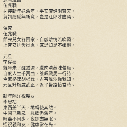
伍兆職
迎接新年送舊年，平安康健謝蒼天。
賀詞總感無新意，豈是江郎才盡焉。
偶感
伍兆職
節完兒女各回家，自感離情若晚霞。
上帝安排毋掛慮，感恩知足不嫌瑕。
元旦
李俊豪
雞年未了醒猶遲，臘肉清蒸味蕾痴。
自度人生千萬曲，誰飆戰馬一行詩。
今無格律胡楊舞，古有風沙你我知。
元旦升旗威武正，近平帶路恰當時。
新年隔洋祝親友
李忠祜
東西差半天，地轉使其然。
中國已新歲，楓鄉仍舊年。
時雖不同步，夜卻盡無眠。
遙祝親和友，健康當在先。