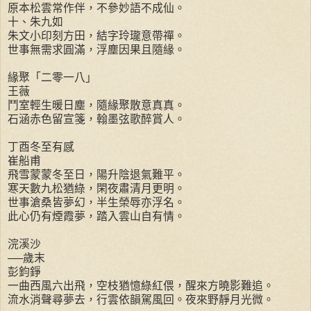
原本松雲常作伴，不參妙語不成仙。
十、朱九如
朱文小印刻方田，結字玲瓏意帶禪。
世事無需求圓滿，浮塵因果且隨緣。
緣聚「二零一八」
王薇
鬥室輕生暖日塵，隨緣聚散意真真。
石涵赤色留宣箋，翰墨弦歌醉賞人。
丁酉冬至有感
崔船甫
飛雪蒙蒙冬至日，陽升陰退氣難平。
寒天數九松猶綠，閑夜肅清月更明。
世事滄桑皆夢幻，半生榮辱亦浮名。
此心仍有煙霞夢，踏入雲山自有情。
浣溪沙
──歲末
彭鈞錚
一曲西風六出飛，空枝猶憶綠紅偎，醒來方曉影難追。
流水消聲尋夢去，行雲依韻駕風回。夜來野靜月光微。