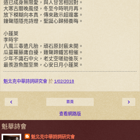
道已成身無限愛，與人甘苦相因對。
大寒古曆晚風侵，冬至今時明月再。
放下模糊向本真，傳來啟示超邊塞。
鐘聲隱隱亮詩燈，聖誕心歸頻養晦。
小蓬萊
李時宇
八風三毒遣凡胎，頑石原封竅未開。
瓜蔓蘿藤庸自擾，雞聲蹄鐵苦相催。
少年不識石中火，老丈空嗟劫後灰。
最羨游魚酣至樂，心安日月小蓬萊。
魁北克中華詩詞研究會
於
1/02/2018
‹
›
首頁
查看網路版
魁華詩會
魁北克中華詩詞研究會