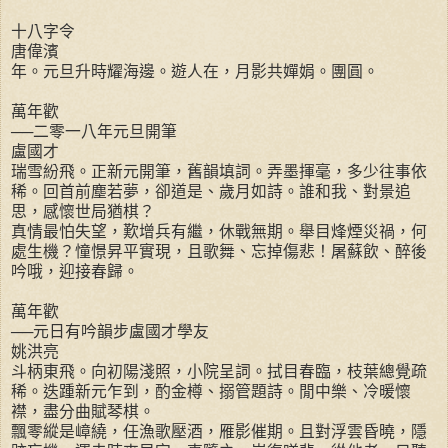
十八字令
唐偉濱
年。元旦升時耀海邊。遊人在，月影共嬋娟。團圓。
萬年歡
──二零一八年元旦開筆
盧國才
瑞雪紛飛。正新元開筆，舊韻填詞。弄墨揮毫，多少往事依
稀。回首前塵若夢，卻道是、歲月如詩。誰和我、對景追
思，感懷世局猶棋？
真情最怕失望，歎增兵有繼，休戰無期。舉目烽煙災禍，何
處生機？憧憬昇平實現，且歌舞、忘掉傷悲！屠蘇飲、醉後
吟哦，迎接春歸。
萬年歡
──元日有吟韻步盧國才學友
姚洪亮
斗柄東飛。向初陽淺照，小院呈詞。拭目春臨，枝葉總覺疏
稀。迭踵新元乍到，酌金樽、搦管題詩。閒中樂、冷暖懷
襟，盡分曲賦琴棋。
飄零縱是嶂繞，任漁歌壓酒，雁影催期。且對浮雲昏曉，隱