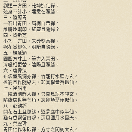
剔透一方田，乾坤造化禪。
殘身不計小，達意在隨緣。
三、陸蔚青
一石出青田，眉梢自帶禪。
誰將玲瓏印，紅塵且隨緣？
四、賀新芝
小巧一方田，朱砂刻意禪。
觀花賞柳色，明暗自隨緣。
五、楊延穎
圓圓方寸上，筆力入青田。
冷暖相更替，陰陽且隨緣。
六、唐偉濱
布袋盛風洞亦禪，竹籠打水壁方玄。
達窮且作隨緣去，悲喜權當賽過仙。
七、崔船甫
一院清幽靜人禪，只聞鳥語不談玄。
隨緣處世無芒角，忘卻煩憂便似仙。
八、彭鈞錚
開花石上且隨緣，逐夢塵中似半仙。
猶有香縈留白處，清風圓月水雲天。
九、榮麗瑋
青田化作朱砂禪，方寸之間訪太玄。