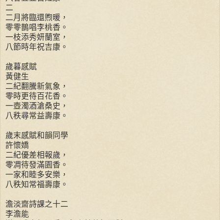
二
二月將臨還煦暖，
零零鵲唱李桃香。
一枝添秀妍蘭室，
八節時年祝吉康。
歲暮感賦
黃健生
二紀翻騰新氣象，
零時更待百花香。
一壺濁酒滄桑史，
八秩尋常益壽康。
歲末感賦和韻同學
許懷嬌
二紀優差相報歲，
零凋待發滿園香。
一家和睦多安樂，
八秩知常福壽康。
澹淡齋詩課之十二
李澹能