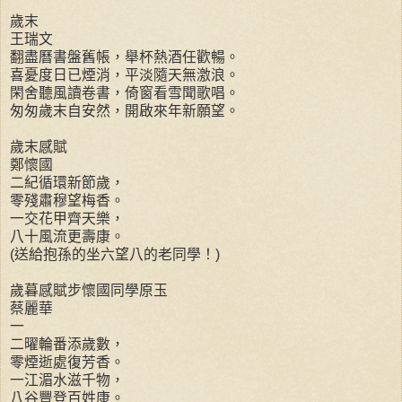
歲末
王瑞文
翻盡曆書盤舊帳，舉杯熱酒任歡暢。
喜憂度日已煙消，平淡隨天無激浪。
閑舍聽風讀卷書，倚窗看雪聞歌唱。
匆匆歲末自安然，開啟來年新願望。
歲末感賦
鄭懷國
二紀循環新節歲，
零殘肅穆望梅香。
一交花甲齊天樂，
八十風流更壽康。
(送給抱孫的坐六望八的老同學！)
歲暮感賦步懷國同學原玉
蔡麗華
一
二曜輪番添歲數，
零煙逝處復芳香。
一江湄水滋千物，
八谷豐登百姓康。