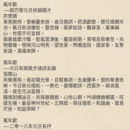
萬年歡
──賦巴黎元旦依韻國才
許懷嬌
車馬馳飛，香榭麗舍道，歲旦開詞。把酒歡歌，煙花燦爛天
池。舊日愁消懼逝，整思緒，築夢如詩。難尋覓，萬事稱
心，世間不可盲棋。
霜晨裁盡冷豔，勁風雲湧後，臘鼓新期。普唱良辰春至，兆
物靈機。愜順河山明秀，望佳景，煦暖追陪，國安泰，友摯
家諧，滿福來歸。
萬年歡
──元日有賦敬步諸詩友韻
張聞山
燕舞鶯飛。值初陽光景，且賦春詞。去歲蘭亭，盟約舉盞依
稀。今日新元唱和，一樂也、傲嘯歌詩。西窗外，柳浪風
清，夜空月淡星棋。
騷情刻燭詠豆，共珠聯雅敘，心悅心期。吟頌嬌嬈鄉國，旺
盛生機。最是神州世紀，正興起、俱往傷悲。和諧曲、寶島
茫迷，知返榮歸？
萬年歡
──二零一八年元旦有抒