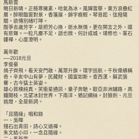
馬新雲
曉日新晴。正極寒擁素，哈氣為冰。風嚲雲華，東方浪疊紅
層。醉眼臨窗對景，香箋展、錦字痕輕。琴音起、弦撥陽
關，欲傳別緒叮嚀。
酣爭去歲芳字，是把芳心挽，逝水無情。更在閑言之外，還
有悲聲。一粒凡塵不足，語也微、何計成城。堪修也、篆石
鏤禪，心度澄明。
萬年歡
──2018元旦
李俊豪
鴿子齊飛。看天安門啟，萬眾升旗。環宇巡航，千秋偉績稱
奇。辛亥中山有夢，民藏財、國富如斯。查西漢，蘇武張
騫，古今猛士英姿。
雄心質樸純真，笑衛星通訊，量子奔馳。歐亞非洲鋪路，高
鐵開枝。北望冰封世界，下南洋、猶記綢絲。封狼劍、元旦
挑燈，全是新詞。
「且隨緣」唱和錄
一、吳曄
殘石出青田，詩心又過禪。
朱文結小印，一念且隨緣。
二、馬新雲