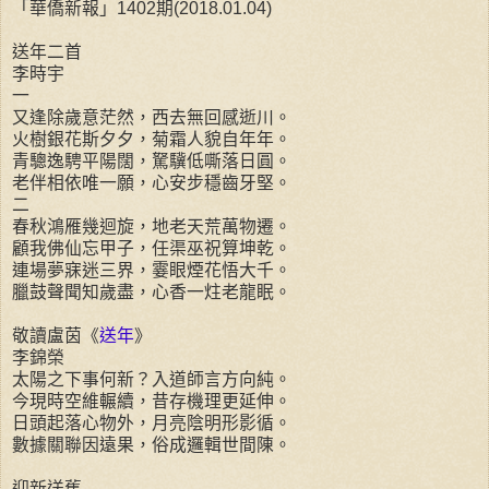
「華僑新報」1402期(2018.01.04)
送年二首
李時宇
一
又逢除歲意茫然，西去無回感逝川。
火樹銀花斯夕夕，菊霜人貌自年年。
青驄逸騁平陽闊，駑驥低嘶落日圓。
老伴相依唯一願，心安步穩齒牙堅。
二
春秋鴻雁幾迴旋，地老天荒萬物遷。
顧我佛仙忘甲子，任渠巫祝算坤乾。
連場夢寐迷三界，霎眼煙花悟大千。
臘鼓聲聞知歲盡，心香一炷老龍眠。
敬讀盧茵《
送年
》
李錦榮
太陽之下事何新？入道師言方向純。
今現時空維輾續，昔存機理更延伸。
日頭起落心物外，月亮陰明形影循。
數據關聯因遠果，俗成邏輯世間陳。
迎新送舊