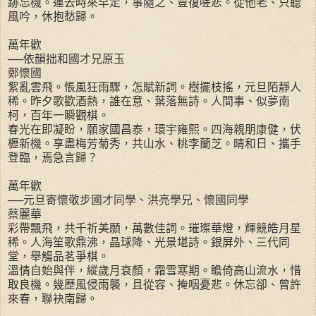
跡忘機。運去時來早定，事隨之、豈復嗟悲。從他老、只聽
風吟，休抱愁歸。
萬年歡
──依韻拙和國才兄原玉
鄭懷國
絮亂雲飛。悵風狂雨驟，怎賦新詞。樹擺枝搖，元旦陌靜人
稀。昨夕歌歡酒熱，誰在意、葉落無詩。人間事、似夢南
柯，百年一瞬觀棋。
春光在即凝盼，願家國昌泰，環宇雍熙。四海親朋康健，伏
櫪新機。享盡梅芳菊秀，共山水、桃李蘭芝。晴和日、攜手
登臨，焉急言歸？
萬年歡
──元旦寄懷敬步國才同學、洪亮學兄、懷國同學
蔡麗華
彩帶飄飛，共千祈美願，萬數佳詞。璀璨華燈，輝競皓月星
稀。人海笙歌鼎沸，晶球降、光景堪詩。銀屏外、三代同
堂，舉觴品茗爭棋。
溫情自始與伴，縱歲月衰顏，霜雪寒期。瞻倚高山流水，惜
取良機。幾歷風侵雨襲，且從容、掩咽憂悲。休忘卻、曾許
來春，聯袂南歸。