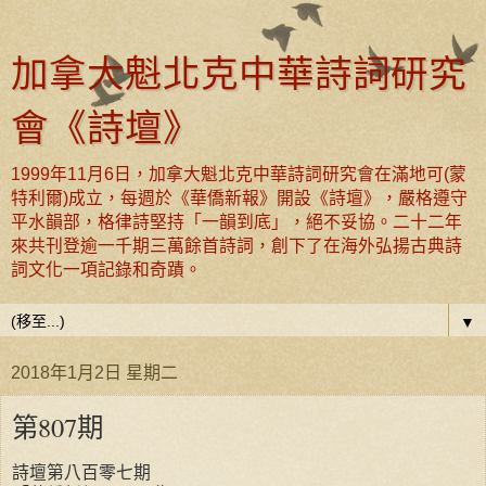
加拿大魁北克中華詩詞研究
會《詩壇》
1999年11月6日，加拿大魁北克中華詩詞研究會在滿地可(蒙
特利爾)成立，每週於《華僑新報》開設《詩壇》，嚴格遵守
平水韻部，格律詩堅持「一韻到底」，絕不妥協。二十二年
來共刊登逾一千期三萬餘首詩詞，創下了在海外弘揚古典詩
詞文化一項記錄和奇蹟。
▼
2018年1月2日 星期二
第807期
詩壇第八百零七期