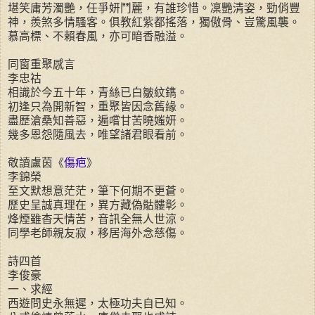
堪笑庸芳濁艷，任爭妍鬥麗，有誰珍惜。凜艷清姿，勁俏豐
神，羨煞多情騷客。俱教紅紫都搖落，獨傲骨、豈驚風襲。
慕高標、不賴春風，亦可暗香融溢。
同窗重聚感言
李忠祜
相識於今五十年，青絲已白皺紋鐫。
初逢只為開新智，重聚皆因念舊緣。
盡歷滄桑知善惡，遍嚐甘苦曉媸妍。
幾多恩怨隨風去，唯望諸君眼看前。
敬讀盧茵《
傷疤
》
李錦榮
至文默想意茫茫，筆下何期不更蒼。
歷史呈誠真理在，異方藏偽骷髏彰。
烽煙雖杳天情苦，音訊全無人世涼。
同學老師親友寂，移居海外念慈傷。
詩四首
李俊豪
一、求經
西遊問史永無遲，太極功夫自已知。