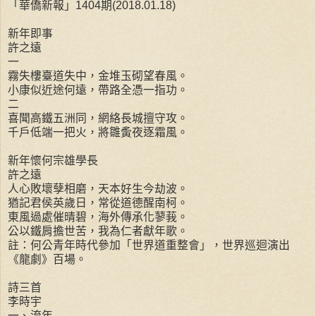
「華僑新報」1404期(2018.01.18)
新年即事
許之遠
一
霧失樓臺道失中，金堆玉砌望春風。
小康似近途何遠，帶路全憑一指功。
二
喜聞高鐵五洲同，網絡長城擅守攻。
千戶低端一把火，將雛夤夜逐霜風。
新年懷何宗雄學長
許之遠
人心敗壞孽相磨，天本好生今劫波。
猶記君侯英歲日，常從道德醒南柯。
東風過處催晴碧，海外傳承化蓼莪。
公以鐵肩擔世苦，我為仁者獻年歌。
註：何公青年時代參加「世界道重整會」，世界巡迴演出
《龍劇》百場。
詩三首
李時宇
一、流年