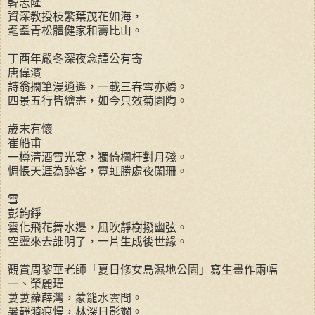
韓志隆
資深教授枝繁葉茂花如海，
耄耋青松體健家和壽比山。
丁酉年嚴冬深夜念譚公有寄
唐偉濱
詩翁擱筆漫逍遙，一載三春雪亦嬌。
四景五行皆繪盡，如今只效菊園陶。
歲末有懷
崔船甫
一樽清酒雪光寒，獨倚欄杆對月殘。
惆悵天涯為醉客，霓虹勝處夜闌珊。
雪
彭鈞錚
雲化飛花舞水邊，風吹靜樹撥幽弦。
空靈來去誰明了，一片生成後世緣。
觀賞周黎華老師「夏日修女島濕地公園」寫生畫作兩幅
一、榮麗瑋
萋萋蘿薜灣，蒙籠水雲間。
暑靜漪痕慢，林深日影斕。