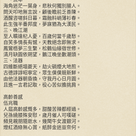
海角迷茫一葉身，悲秋何獨別腸人。
問天叩地無言說，顧後瞻前乏善陳。
酒醒咨嗟斜日暮，霜融料峭薄衫春。
此生強半番邦度，夢寐猶為大漢民。
三、晚江潮
至人曠達杞人憂，百歲何當千歲愁。
自笑多情長有憾，天教絕念即無求。
鳳鸞梧夢三生繫，松鶴仙緣宿世修。
清月缺圓依朔望，鵝江晚坐數潮頭。
三、法器
四維斷絕塌蒼天，劫火硝煙大地煎。
古德諄諄昭寧定，眾生僕僕競新鮮。
由他法器朝昏換，守我丹心日月圓。
且進一言君記取，役心苦似擔挑肩。
高齡善感
伍兆職
人屆高齡感慨多，甜酸苦辣都經過。
兒孫繞膝殊安慰，歲月催人可嘆磋。
頻見親朋隨逝水，幾聞牛女渡銀河。
燈紅酒綠無心賞，紙醉金迷豈奈何。