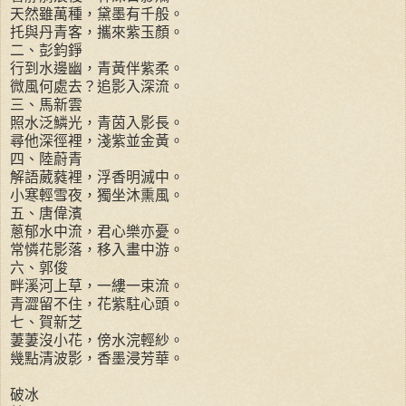
天然雖萬種，黛墨有千般。
托與丹青客，攜來紫玉顏。
二、彭鈞錚
行到水邊幽，青黃伴紫柔。
微風何處去？追影入深流。
三、馬新雲
照水泛鱗光，青茵入影長。
尋他深徑裡，淺紫並金黃。
四、陸蔚青
解語葳蕤裡，浮香明滅中。
小寒輕雪夜，獨坐沐熏風。
五、唐偉濱
蔥郁水中流，君心樂亦憂。
常憐花影落，移入畫中游。
六、郭俊
畔溪河上草，一縷一束流。
青澀留不住，花紫駐心頭。
七、賀新芝
萋萋沒小花，傍水浣輕紗。
幾點清波影，香墨浸芳華。
破冰