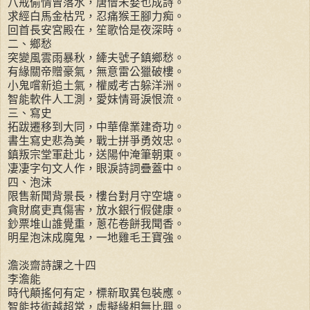
八戒偷情曾落水，唐僧未娶也成詩。
求經白馬金枯咒，忍痛猴王腳力痴。
回首長安宮殿在，笙歌恰是夜深時。
二、鄉愁
突變風雲雨暴秋，縴夫號子鎮鄉愁。
有緣關帝贈豪氣，無意雷公獵破樓。
小鬼嚐新追土氣，權威考古躲洋洲。
智能軟件人工測，愛妹情哥淚恨流。
三、寫史
拓跋遷移到大同，中華偉業建奇功。
書生寫史悲為美，戰士拼爭勇效忠。
鎮叛宗堂軍赴北，送陽仲淹筆朝東。
凄凄字句文人作，眼淚詩詞疊蓋中。
四、泡沫
限售新聞背景長，樓台對月守空塘。
貪財腐吏真傷害，放水銀行假健康。
鈔票堆山誰覺重，蔥花卷餅我聞香。
明星泡沫成魔鬼，一地雞毛王寶強。
澹淡齋詩課之十四
李澹能
時代顛搖何有定，標新取異包裝應。
智能技術越超常，虛擬緣相無比興。