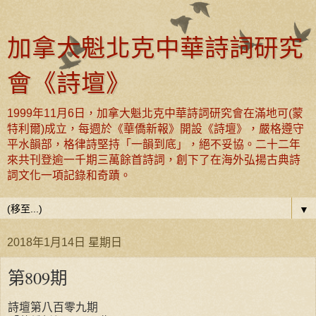
加拿大魁北克中華詩詞研究
會《詩壇》
1999年11月6日，加拿大魁北克中華詩詞研究會在滿地可(蒙
特利爾)成立，每週於《華僑新報》開設《詩壇》，嚴格遵守
平水韻部，格律詩堅持「一韻到底」，絕不妥協。二十二年
來共刊登逾一千期三萬餘首詩詞，創下了在海外弘揚古典詩
詞文化一項記錄和奇蹟。
▼
2018年1月14日 星期日
第809期
詩壇第八百零九期