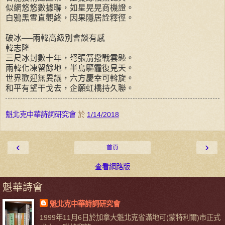
似網悠悠數據聯，如星晃晃商機證。
白鴉黑雪直觀終，因果隱居詮釋徑。
破冰──兩韓高級別會談有感
韓志隆
三尺冰封數十年，弩張箭撥戰雲懸。
兩韓化凍留餘地，半島驅霾復見天。
世界歡迎無異議，六方慶幸可斡旋。
和平有望干戈去，企願虹橋持久聯。
魁北克中華詩詞研究會
於
1/14/2018
‹
›
首頁
查看網路版
魁華詩會
魁北克中華詩詞研究會
1999年11月6日於加拿大魁北克省滿地可(蒙特利爾)市正式