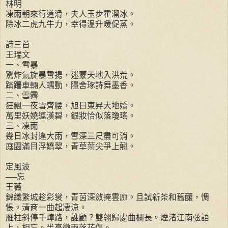
林明
凍雨朝來行道滑，夫人玉步霍溜冰。
除冰二虎九牛力，幸得溫升暖促蒸。
詩三首
王瑞文
一、雪暴
驚炸氣旋暴雪揚，迷蒙天地入洪荒。
蹣跚車輛人蠕動，隱舍琢詩舞墨香。
二、雪霽
狂飄一夜雪齊腰，旭日東昇大地嬌。
萬里妖嬈連漢碧，銀妝恰似落瓊瑤。
三、凍雨
幾日冰封逢大雨，雪深三尺盡可消。
庭園滿目浮嬌翠，青草葉尖爭上翹。
定風波
──忘
王薇
錦織繁城趁彩裳，青茵深斂掩雲廊。且試新茶和舊釀，惆
悵。清商一曲起凄涼。
雁柱斜停千嶂路，誰顧？雙翎歸處曲欄長。煙渚江南弦語
上，相忘。半亭微雨落花傷。