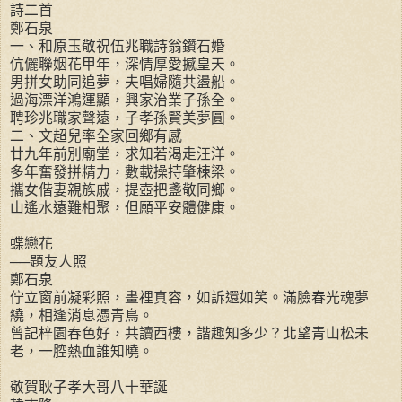
詩二首
鄭石泉
一、和原玉敬祝伍兆職詩翁鑽石婚
伉儷聯姻花甲年，深情厚愛撼皇天。
男拼女助同追夢，夫唱婦隨共盪船。
過海漂洋鴻運顯，興家治業子孫全。
聘珍兆職家聲遠，子孝孫賢美夢圓。
二、文超兒率全家回鄉有感
廿九年前別廟堂，求知若渴走汪洋。
多年奮發拼精力，數載操持肇棟梁。
攜女偕妻親族戚，提壺把盞敬同鄉。
山遙水遠難相聚，但願平安體健康。
蝶戀花
──題友人照
鄭石泉
佇立窗前凝彩照，畫裡真容，如訴還如笑。滿臉春光魂夢
繞，相逢消息憑青鳥。
曾記梓園春色好，共讀西樓，諧趣知多少？北望青山松未
老，一腔熱血誰知曉。
敬賀耿子孝大哥八十華誕