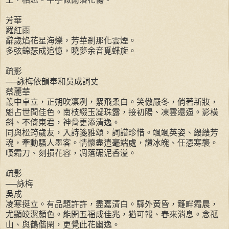
芳華
羅紅雨
辭歲焰花星海爍，芳華剎那化雲煙。
多弦錦瑟成追憶，曉夢余音覓蝶旋。
疏影
──詠梅依韻奉和吳成詞丈
蔡麗華
叢中卓立，正朔吹凜冽，絮飛柔白。笑傲嚴冬，俏著新妝，
魁占世間佳色。南枝綴玉凝珠露，接初陽、凍雲還逼。影橫
斜、不倚東君，神骨更添清逸。
同與松筠歲友，入詩箋雅頌，詞譜珍惜。颯颯英姿、縷縷芳
魂，牽動騷人墨客。情懷盡遣毫端處，讚冰魄、任憑寒襲。
嘆霜刀、刻損花容，凋落碾泥香溢。
疏影
──詠梅
吳成
凌寒挺立。有品題許許，盡嘉清白。驛外黃昏，籬畔霜晨，
尤顯皎潔顏色。能開五福成佳兆，猶可報、春來消息。念孤
山、與鶴偕閑，更覺此花幽逸。