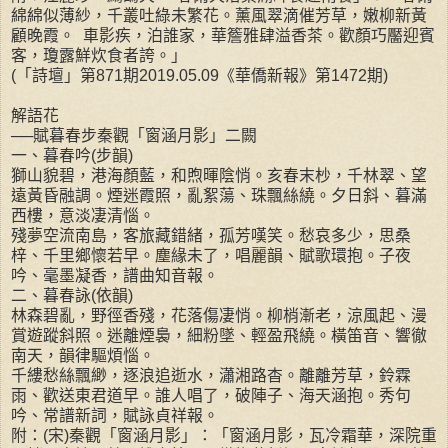
綿綿似薄紗，千叢吐綠未繁花。薰風翠滴催芳草，嫩柳新黃
顧晚霞。 車影疾，泊誰家，華簷雅肆溢香茶。歡顏巧靨迎賓
客，瓊露鮮炊食者誇。」
(「詩壇」第871期2019.05.09《華僑新報》第1472期)
解語花
──賦暮春步秦觀「窗涵月影」二闕
一、暮春吟(步韻)
獅山貌碧，港海顏藍，和煦暉陰悄。亥春末杪，千林翠、望
遠黃昏融調。煙迷霞照，亂絮蕩、珠飄絲繞。夕日斜、暮滿
西樓，意淡凄清惱。
殘夢空流南島，客旅藏錯緒，孤芳嘆笑。愁哀多少，思桑
梓、千里鄉懷若早。塵緣未了，唱麗韻、賦歌環抱。子夜
吟、毫墨凝香，譜曲知音報。
二、暮春詠(依韻)
林森碧亂，野徑香殘，花落傷凄悄。柳梢漸老，涼風起、漫
賞遊蹤斜照。迷離煙裊，細粉墜、輕盈飛繞。橫笛音、響徹
南天，韻律驅煩惱。
千縷愁絲飄緲，逐浪追逝水，瀟湘路杳。離離芳草，鈴霖
雨、歡送東君道早。誰人唱了，破陣子、海天涵抱。秀句
吟、常譜新詞，賦詠貞祥報。
附：(宋)秦觀「窗涵月影」：「窗涵月影，瓦冷霜華，深院重