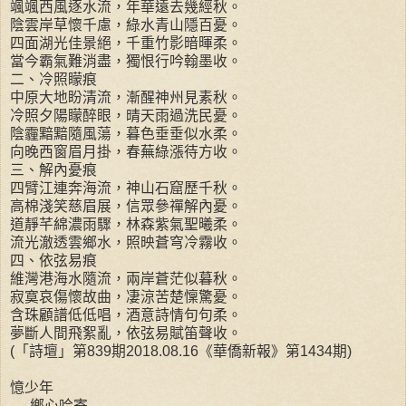
颯颯西風逐水流，年華遠去幾經秋。
陰雲岸草懷千慮，綠水青山隱百憂。
四面湖光佳景絕，千重竹影暗暉柔。
當今霸氣難消盡，獨恨行吟翰墨收。
二、冷照矇痕
中原大地盼清流，漸醒神州見素秋。
冷照夕陽矇醉眼，晴天雨過洗民憂。
陰霾黯黯隨風蕩，暮色垂垂似水柔。
向晚西窗眉月掛，春蕪綠漲待方收。
三、解內憂痕
四臂江連奔海流，神山石窟歷千秋。
高棉淺笑慈眉展，信眾參禪解內憂。
道靜芊綿濃雨驟，林森紫氣聖曦柔。
流光澈透雲鄉水，照映蒼穹冷霧收。
四、依弦易痕
維灣港海水隨流，兩岸蒼茫似暮秋。
寂寞哀傷懷故曲，凄涼苦楚懍驚憂。
含珠顧譜低低唱，酒意詩情句句柔。
夢斷人間飛絮亂，依弦易賦笛聲收。
(「詩壇」第839期2018.08.16《華僑新報》第1434期)
憶少年
──鄉心吟寄