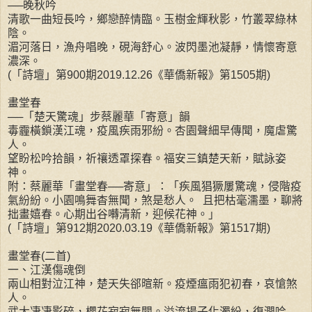
──晚秋吟
清歌一曲短長吟，鄉戀醉情臨。玉樹金輝秋影，竹叢翠綠林
陰。
湄河落日，漁舟唱晚，硯海舒心。波閃墨池凝靜，情懷寄意
濃深。
(「詩壇」第900期2019.12.26《華僑新報》第1505期)
畫堂春
──「楚天驚魂」步蔡麗華「寄意」韻
毒霾橫鎖漢江魂，疫風疾雨邪紛。杏園聲細早傳聞，魔虐驚
人。
望盼松吟拾韻，祈禳透罩探春。福安三鎮楚天新，賦詠姿
神。
附：蔡麗華「畫堂春──寄意」：「疾風猖獗屢驚魂，侵階疫
氣紛紛。小園鳴舞杳無聞，煞是愁人。 且把枯毫濡墨，聊將
拙畫嬉春。心期出谷囀清新，迎候花神。」
(「詩壇」第912期2020.03.19《華僑新報》第1517期)
畫堂春(二首)
一、江漢傷魂倒
兩山相對泣江神，楚天失郤暄新。疫煙瘟雨犯初春，哀愴煞
人。
武大凄凄影碎，櫻花寂寂無聞。溢流揚子化濁紛，復潤吟