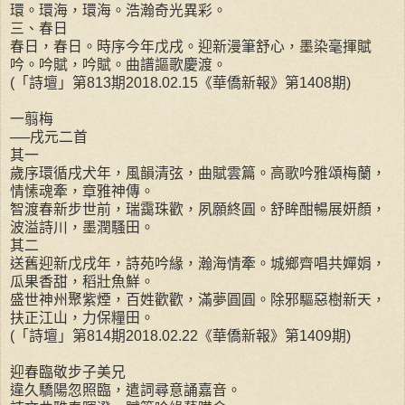
環。環海，環海。浩瀚奇光異彩。
三、春日
春日，春日。時序今年戊戌。迎新漫筆舒心，墨染毫揮賦
吟。吟賦，吟賦。曲譜謳歌慶渡。
(「詩壇」第813期2018.02.15《華僑新報》第1408期)
一翦梅
──戌元二首
其一
歲序環循戌犬年，風韻清弦，曲賦雲篇。高歌吟雅頌梅蘭，
情愫魂牽，章雅神傳。
智渡春新步世前，瑞靄珠歡，夙願終圓。舒眸酣暢展妍顏，
波溢詩川，墨潤騷田。
其二
送舊迎新戊戌年，詩苑吟緣，瀚海情牽。城鄉齊唱共嬋娟，
瓜果香甜，稻壯魚鮮。
盛世神州聚紫煙，百姓歡歡，滿夢圓圓。除邪驅惡樹新天，
扶正江山，力保糧田。
(「詩壇」第814期2018.02.22《華僑新報》第1409期)
迎春臨敬步子美兄
違久驕陽忽照臨，遣詞尋意誦嘉音。