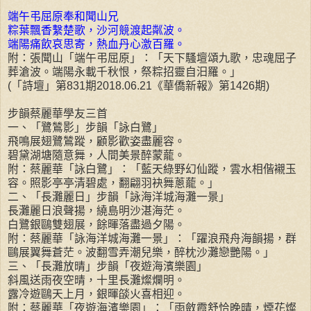
端午弔屈原奉和聞山兄
粽葉飄香繫楚歌，沙河競渡起粼波。
端陽痛飲哀思寄，熱血丹心激百羅。
附：張聞山「端午弔屈原」：「天下騷壇頌九歌，忠魂屈子
葬滄波。端陽永載千秋恨，祭粽招靈自汩羅。」
(「詩壇」第831期2018.06.21《華僑新報》第1426期)
步韻蔡麗華學友三首
一、「鷺鷥影」步韻「詠白鷺」
飛鳴展翅鷺鷥蹤，顧影歡姿盡麗容。
碧黛湖塘隨意舞，人間美景醉蒙蘢。
附：蔡麗華「詠白鷺」：「藍天綠野幻仙蹤，雲水相偕襯玉
容。照影亭亭清碧處，翻翩羽袂舞蔥蘢。」
二、「長灘麗日」步韻「詠海洋城海灘一景」
長灘麗日浪聲揚，繞島明沙湛海茫。
白鷺銀鷗雙翅展，餘暉落盡過夕陽。
附：蔡麗華「詠海洋城海灘一景」：「躍浪飛舟海韻揚，群
鷗展翼舞蒼茫。波翻雪弄潮兒樂，醉枕沙灘戀艷陽。」
三、「長灘放晴」步韻「夜遊海濱樂園」
斜風送雨夜空晴，十里長灘燦爛明。
露冷遊鷗天上月，銀暉燄火喜相迎。
附：蔡麗華「夜遊海濱樂園」：「雨斂霞舒恰晚晴，煙花燦