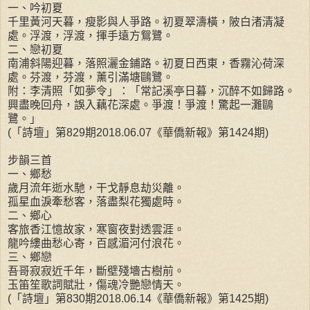
一、吟初夏
千里黃河天暮，瘦影與人爭路。初夏翠濤橫，陂白渚清凝
處。浮渡，浮渡，揮手遠方鴛鷺。
二、戀初夏
南浦斜陽迎暮，落照灑金鋪路。初夏日西東，香霧沁荷深
處。芬渡，芬渡，薰引滿塘鷗鷺。
附：李清照「如夢令」：「常記溪亭日暮，沉醉不如歸路。
興盡晚回舟，誤入藕花深處。爭渡！爭渡！驚起一灘鷗
鷺。」
(「詩壇」第829期2018.06.07《華僑新報》第1424期)
步韻三首
一、鄉愁
歲月流年逝水馳，干戈靜息劫災離。
孤星血淚牽愁客，落盡梨花獨處時。
二、鄉心
客旅香江憶故家，寒窗夜對透雲涯。
龍吟縷曲愁心寄，百感湄河付浪花。
三、鄉戀
吾哥寂寂近千年，斷壁殘墻古樹前。
玉笛笙歌詞賦壯，傷魂冷艷戀情天。
(「詩壇」第830期2018.06.14《華僑新報》第1425期)