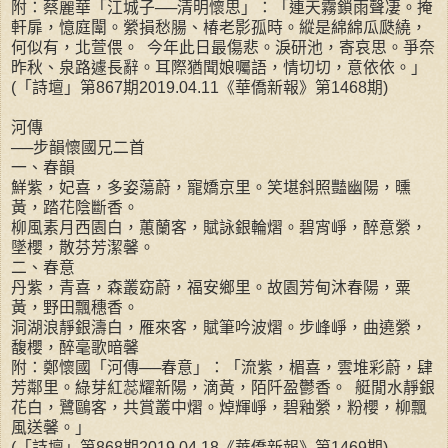
附：蔡麗華「江城子──清明懷思」：「連天霧鎖雨聲凄。掩
軒扉，憶庭闈。縈損愁腸、椿老影孤時。縱是綿綿瓜瓞繞，
何似有，北萱偎。 今年此日最傷悲。淚研池，寄哀思。爭奈
昨秋、泉路遽長辭。耳際猶聞娘囑語，情切切，意依依。」
(「詩壇」第867期2019.04.11《華僑新報》第1468期)
河傳
──步韻懷國兄二首
一、春韻
鮮紫，妃喜，多姿蕩蔚，寵嬌京里。笑堪斜照豔幽陽，曛
黃，踏花陰斷香。
柳風素月西園白，蕙蘭客，賦詠銀輪熠。碧宵崢，醉意縈，
墜櫻，散芬芳潔馨。
二、春意
丹紫，青喜，森叢窈蔚，福安鄉里。故園芳甸沐春陽，粟
黃，野田飄穗香。
洞湖浪靜銀濤白，雁來客，賦筆吟波熠。步峰崢，曲遶縈，
馥櫻，醉毫歌暗馨
附：鄭懷國「河傳──春意」：「流紫，楣喜，雲堆彩蔚，肆
芳鄰里。綠芽紅蕊耀新陽，滴黃，陌阡盈鬱香。 艇閒水靜銀
花白，鷺鷗客，共賞叢中熠。焯輝崢，碧釉縈，粉櫻，柳飄
風送馨。」
(「詩壇」第868期2019.04.18《華僑新報》第1469期)