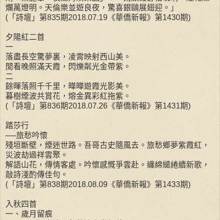
爛萬燈明。天倫樂並遊良夜，驚喜銀鷗展翅迎。」
(「詩壇」第835期2018.07.19《華僑新報》第1430期)
夕陽紅二首
一
落盡長空驚夢裏，凌霄映射西山美。
閒看晚照滿天霞，閃爍粼光金帶紫。
二
餘暉落照千千里，曄曄遊霞光影美。
暮樹煙波共賞花，熔金異彩紅拖紫。
(「詩壇」第836期2018.07.26《華僑新報》第1431期)
踏莎行
──旅愁吟懷
殘垣斷壁，煙迷世路。吾哥古史隨風去。旅愁鄉夢紫霞紅，
災波劫過祥雲聚。
解語山花，傳情客處。吟懷感慨爭雲赴。纏綿繾綣續新歌，
敲詩淺酌傳佳句。
(「詩壇」第838期2018.08.09《華僑新報》第1433期)
入秋四首
一、歲月留痕