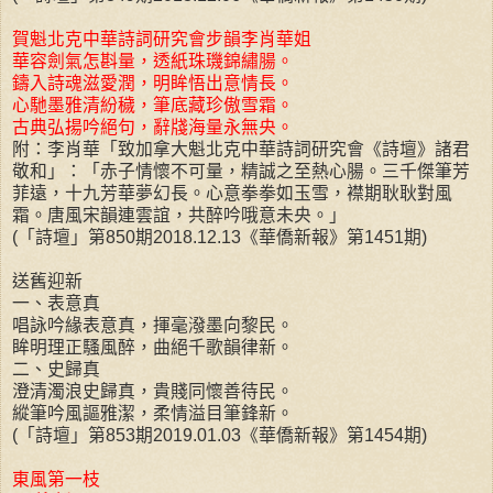
賀魁北克中華詩詞研究會步韻李肖華姐
華容劍氣怎斟量，透紙珠璣錦繡腸。
鑄入詩魂滋愛潤，明眸悟出意情長。
心馳墨雅清紛穢，筆底藏珍傲雪霜。
古典弘揚吟絕句，辭牋海量永無央。
附：李肖華「致加拿大魁北克中華詩詞研究會《詩壇》諸君
敬和」：「赤子情懷不可量，精誠之至熱心腸。三千傑筆芳
菲遠，十九芳華夢幻長。心意拳拳如玉雪，襟期耿耿對風
霜。唐風宋韻連雲誼，共醉吟哦意未央。」
(「詩壇」第850期2018.12.13《華僑新報》第1451期)
送舊迎新
一、表意真
唱詠吟緣表意真，揮毫潑墨向黎民。
眸明理正騷風醉，曲絕千歌韻律新。
二、史歸真
澄清濁浪史歸真，貴賤同懷善待民。
縱筆吟風謳雅潔，柔情溢目筆鋒新。
(「詩壇」第853期2019.01.03《華僑新報》第1454期)
東風第一枝