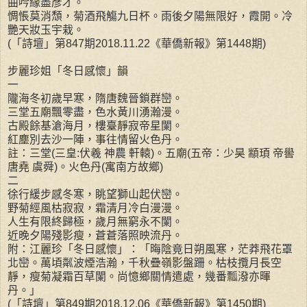
曲吟緣盡彥才。
惆悵莫消頹，菊酒飛觴九日杯。雨後夕陽無限好，霞開。冷
艷天妝玉宇栽。
(「詩壇」第847期2018.11.22《華僑新報》第1448期)
步麗珍姐「冬日感懷」韻
一
隴海冬初歲早寒，隋唐魏晉鎖群巒。
三堂五廟飄零盡，色水黃川湧瀚漫。
古殿餘基滄海月，樓臺靜寂帝星闌。
紅塵別去沙一陣，事往情留火色丹。
註：三堂(三皇:伏羲 神農 軒轅)。五廟(五帝：少昊 顓頊 帝嚳
唐堯 虞舜)。火色丹(寓南方故鄉)
二
徐行緩步感冬寒，眺望獅山起伏巒。
野菊經風枯寂寂，霜清月冷白漫漫。
人生有限終歸極，歲月無窮永不闌。
近晚夕陽殘影瘦，蒼蒼落照映流丹。
附：江麗珍「冬日感懷」：「晦陰竟日朔風寒，茫莽飛花罩
北巒。萬頃粼波煙浩瀚，千秋疊嶺影盤跚。枯枝攬月長空
靜，瘦菊凝霜百草闌。尚憶鄉關情遣處，幾番瓢潑亦暉
丹。」
(「詩壇」第849期2018.12.06《華僑新報》第1450期)