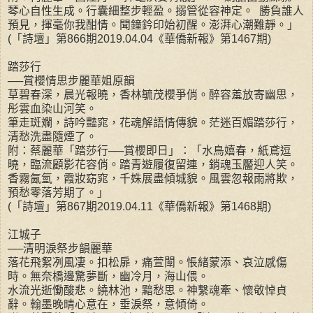
琴心自性生成。行囊細整步輕盈。搦管從容神定。 勝負誰人
預見，揮毫你我酣情。聞鐘鈐印始初醒。澎湃心潮難靜。」
(「詩壇」第866期2019.04.04《華僑新報》第1467期)
踏莎行
──賞櫻情思步麗華姐原韻
草碧春深，晨光報曉，香林毓茂櫻爭俏。醉容羞放寄幽思，
彤雲血染山河笑。
筆走斑斕，詩吟豔窕，花魂解語情傳貌。茫迷百媚踏莎行，
清愁洗盡隨煙了。
附：蔡麗華「踏莎行──賞櫻即日」：「水鳥嬉春，紙鳶逗
曉，臨流顧影花容俏。踏青遊履復留連，銷魂玉靨迎人笑。
香霧氤氳，霞妝窈窕，千姝展盡傾城貌。風雲忽報雨將欺，
預愁零落芳期了。」
(「詩壇」第867期2019.04.11《華僑新報》第1468期)
江城子
──清明淚祭步韻麗華
落花飛絮冽風凄。扣松扉，痛萱闈。悵緒蒙添、哀泣感傷
時。無奈橋邊驚夢斷，幽冷月，海山偎。
水流光逝慟酸悲。繞林池，黯愁思。神繫魂牽、懷敬悼貞
辭。翰墨晚晴心意在，垂淚祭，意傾倚。