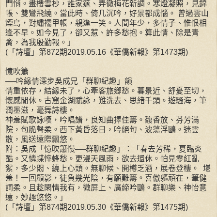
門悄。畫樓雪杪，誰家篴、弄徹梅花新調。寒燈凝照，見錦
帳、雙鸞飛繞。當此時、倚几沉吟，好景都成惱。 曾過雲山
煙島，對繡襦甲帳，親逢一笑。人間年少，多情子、惟恨相
逢不早。如今見了，卻又惹、許多愁抱。算此情、除是青
禽，為我殷勤報。」
(「詩壇」第872期2019.05.16《華僑新報》第1473期)
憶吹簫
──吟緣情深步吳成兄「群聊紀趣」韻
情重依存，結緣未了，心牽客旅鄉愁。暮景近、舒憂至切，
懷感閒休。古窟金湖賦詠，難洗去、思緒千頭。遊騷海，筆
潤墨滋，毫舞詩樓。
神羞賦歌詠嘆，吟唱譜，良知曲擇佳籌。馥香放、芬芳滿
院，句脆聲柔。西下黃昏落日，吟絕句、波蕩浮鷗。迷雲
散，風送遠際飄悠。
附：吳成「憶吹簫慢──群聊紀趣」：「春去芳稀，夏臨炎
酷。又憐蝶悴蜂愁。更漫天風雨，欲去還休。怕見零紅亂
絮，多少悶、繞上心頭。無聊候、開樽乏酒，展卷登樓。 堪
羞！一回顧影，徒負幾光陰，有願難籌。喜傲軀頑在，筆健
詞柔。且趁閑情我有，微屏上、廣締吟鷗。群聊樂、神怡意
遠，妙趣悠悠。」
(「詩壇」第874期2019.05.30《華僑新報》第1475期)