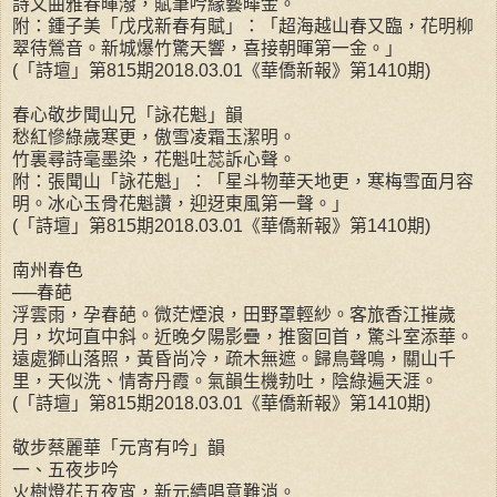
詩文曲雅春暉潑，賦筆吟緣藝曄金。
附：鍾子美「戊戌新春有賦」：「超海越山春又臨，花明柳
翠待鶯音。新城爆竹驚天響，喜接朝暉第一金。」
(「詩壇」第815期2018.03.01《華僑新報》第1410期)
春心敬步聞山兄「詠花魁」韻
愁紅慘綠歲寒更，傲雪凌霜玉潔明。
竹裏尋詩毫墨染，花魁吐蕊訴心聲。
附：張聞山「詠花魁」：「星斗物華天地更，寒梅雪面月容
明。冰心玉骨花魁讚，迎迓東風第一聲。」
(「詩壇」第815期2018.03.01《華僑新報》第1410期)
南州春色
──春葩
浮雲雨，孕春葩。微茫煙浪，田野罩輕紗。客旅香江摧歲
月，坎坷直中斜。近晚夕陽影疊，推窗回首，驚斗室添華。
遠處獅山落照，黃昏尚冷，疏木無遮。歸鳥聲鳴，關山千
里，天似洗、情寄丹霞。氣韻生機勃吐，陰綠遍天涯。
(「詩壇」第815期2018.03.01《華僑新報》第1410期)
敬步蔡麗華「元宵有吟」韻
一、五夜步吟
火樹燈花五夜宵，新元續唱意難消。