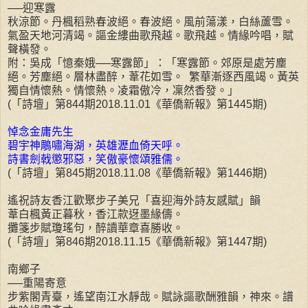
──迎寒露
秋涼節。丹楓稻熟春波絕。春波絕。風前蕩漾，白絲蘆雪。
氣盈天地河清竭。謳金縷曲歌飛越。歌飛越。情緣吟唱，賦
聲橫發。
附：吳成「憶秦娥──寒露節」：「寒露節。郊原是處芳塵
絕。芳塵絕。層林盡醉，葦花如雪。 繁華漸逐西風竭。黃英
獨自情懷熱。情懷熱。凌霜傲冷，凜然香發。」
(「詩壇」第844期2018.11.01《華僑新報》第1445期)
悼念金庸先生
碧宇神鵰嘯海湖，英雄瀝血倚天呼。
詩書劍戟懲邪惡，笑傲豪懷頌雅儒。
(「詩壇」第845期2018.11.08《華僑新報》第1446期)
遙祝詩友香江歡聚步子美兄「喜迎海外詩友感賦」韻
葦白楓黃正暮秋，香江款迓墨緣儔。
攤箋步賦瓊瑤句，醉讀華章喜勝收。
(「詩壇」第846期2018.11.15《華僑新報》第1447期)
南鄉子
──重陽寄意
步紫閣青臺，遙望南江水靜哉。賦詠謳歌酬雅韻，神來。譜