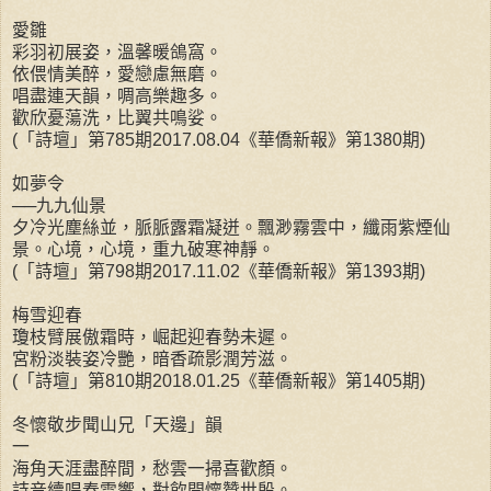
愛雛
彩羽初展姿，溫馨暖鴿窩。
依偎情美醉，愛戀慮無磨。
唱盡連天韻，啁高樂趣多。
歡欣憂蕩洗，比翼共鳴娑。
(「詩壇」第785期2017.08.04《華僑新報》第1380期)
如夢令
──九九仙景
夕冷光塵絲並，脈脈露霜凝迸。飄渺霧雲中，纖雨紫煙仙
景。心境，心境，重九破寒神靜。
(「詩壇」第798期2017.11.02《華僑新報》第1393期)
梅雪迎春
瓊枝臂展傲霜時，崛起迎春勢未遲。
宮粉淡裝姿冷艷，暗香疏影潤芳滋。
(「詩壇」第810期2018.01.25《華僑新報》第1405期)
冬懷敬步聞山兄「天邊」韻
一
海角天涯盡醉間，愁雲一掃喜歡顏。
詩音續唱春雷響，對飲開懷贊世殷。