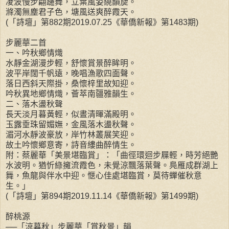
凌波慢步翩躚舞，立葉風姿繞韻旋。
滌濁無塵君子色，塘風送爽醉霞天。
(「詩壇」第882期2019.07.25《華僑新報》第1483期)
步麗華二首
一、吟秋鄉情熾
水靜金湖漫步輕，舒懷賞景醉眸明。
波平岸闊千帆遠，晚唱漁歌四面聲。
落日西斜天際掛，桑懷梓里故知迎。
吟秋異地鄉情熾，薈萃南疆雅韻生。
二、落木盪秋聲
長天淡月暮黃輕，似晝清暉滿殿明。
玉露垂珠留媚嫵，金風落木盪秋聲。
湄河水靜波豪放，岸竹林叢展笑迎。
故土吟懷鄉意寄，詩音縷曲醉情生。
附：蔡麗華「美景堪臨賞」：「曲徑環迴步屧輕，時芳絕艷
水波明。猶忻綠擁流霞色，未覺涼飄落葉聲。鳧雁成群湖上
舞，魚龍與伴水中迎。愜心佳處堪臨賞，莫待蟬催秋意
生。」
(「詩壇」第894期2019.11.14《華僑新報》第1499期)
醉桃源
──「涼暮秋」步麗華「賞秋景」韻