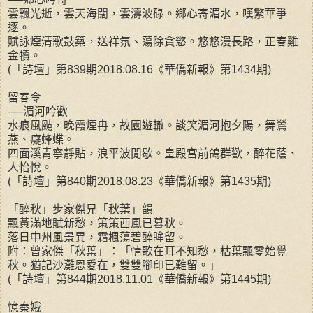
雲飄光逝，雲天海闊，雲濤波碌。鄉心寄湄水，嘆繁華爭
逐。
賦詠煙清歌鼓築，送祥氛、蕩除貪慾。悠悠漫長路，正春雞
金犢。
(「詩壇」第839期2018.08.16《華僑新報》第1434期)
留春令
──湄河吟歡
水痕風颭，晚霞煙冉，故園遊轍。談笑湄河抱夕陽，舞鶯
燕、癡蜂蝶。
四面溪青寧靜貼，浪平波閒歇。皇殿宮前鴿群歡，醉花蔭、
人怡悅。
(「詩壇」第840期2018.08.23《華僑新報》第1435期)
「醉秋」步家傑兄「秋葉」韻
飄黃滿地賦新愁，策策西風已暮秋。
落日中州風景異，霜楓蕩碧醉眸留。
附：曾家傑「秋葉」：「情歌在耳不知愁，枯葉飄零始覺
秋。猶記沙灘恩愛在，雙雙腳印已難留。」
(「詩壇」第844期2018.11.01《華僑新報》第1445期)
憶秦娥