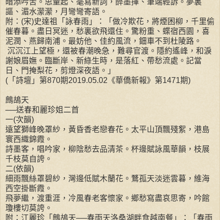
暗添吟苦。思量起、毫寫新詞，醉墨揮、筆端輕訴。夢裏
謳、湄水瀠瀠，月彎彎寄語。
附：(宋)史達祖「詠春雨」：「做冷欺花，將煙困柳，千里偷
催春暮。盡日冥迷，愁裏欲飛還住。驚粉重、蝶宿西園，喜
泥潤、燕歸南浦。最妨他、佳約風流，鈿車不到杜陵路。
沉沉江上望極，還被春潮晚急，難尋官渡。隱約遙峰，和淚
謝娘眉嫵。臨斷岸、新綠生時，是落紅、帶愁流處。記當
日、門掩梨花，剪燈深夜語。」
(「詩壇」第870期2019.05.02《華僑新報》第1471期)
鷓鴣天
──送春和麗珍姐二首
一(次韻)
遠望獅峰晚罩紗，黃昏香老戀春花。太平山頂飄殘絮，港島
寰西織錦霞。
詩墨客，唱吟家，柳陰愁去品清茶。杯邊賦詠風華韻，枝展
千枝莫自誇。
二(依韻)
細雨飄絲罩碧紗，灣邊低賦木蘭花。鶩孤天淡迷雲暮，維海
西空掛斷霞。
飛夢繼，渡重涯，冷風春老客懷家。鄉愁寫盡哀思寄，吟館
瓊樓切莫誇。
附：江麗珍「鷓鴣天──春雨天洛桑湖畔食越南餐」：「春雨