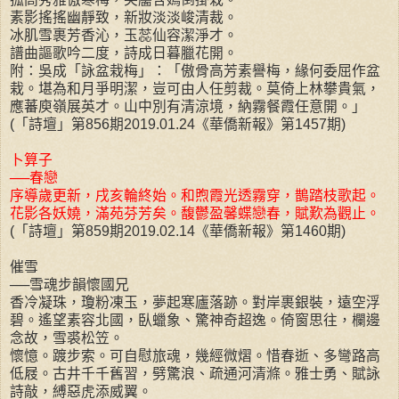
素影搖搖幽靜致，新妝淡淡峻清裁。
冰肌雪裹芳香沁，玉蕊仙容潔淨才。
譜曲謳歌吟二度，詩成日暮臘花開。
附：吳成「詠盆栽梅」：「傲骨高芳素譽梅，緣何委屈作盆
栽。堪為和月爭明潔，豈可由人任剪裁。莫倚上林攀貴氣，
應蕃庾嶺展英才。山中別有清涼境，納霧餐霞任意開。」
(「詩壇」第856期2019.01.24《華僑新報》第1457期)
卜算子
──春戀
序導歲更新，戌亥輪終始。和煦霞光透霧穿，鵲踏枝歌起。
花影各妖嬈，滿苑芬芳矣。馥鬱盈馨蝶戀春，賦歎為觀止。
(「詩壇」第859期2019.02.14《華僑新報》第1460期)
催雪
──雪魂步韻懷國兄
香冷凝珠，瓊粉凍玉，夢起寒廬落跡。對岸裹銀裝，遠空浮
碧。遙望素容北國，臥蠟象、驚神奇超逸。倚窗思往，欄邊
念故，雪裘松笠。
懷憶。踱步索。可自慰旅魂，幾經微熠。惜春逝、多彎路高
低屐。古井千千舊習，劈驚浪、疏通河清滌。雅士勇、賦詠
詩敲，縛惡虎添威翼。