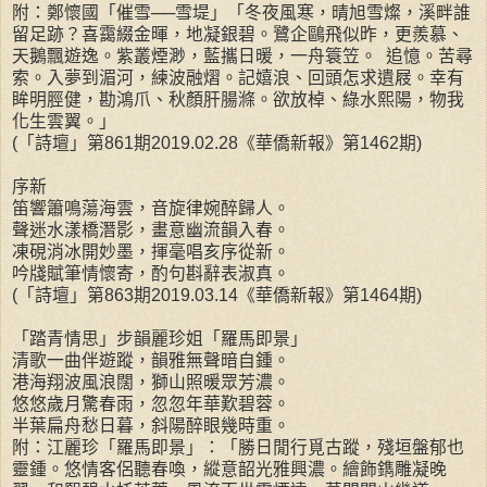
附：鄭懷國「催雪──雪堤」「冬夜風寒，晴旭雪燦，溪畔誰
留足跡？喜靄綴金暉，地凝銀碧。鷺企鷗飛似昨，更羨慕、
天鵝飄遊逸。紫叢煙渺，藍攜日暖，一舟簑笠。 追憶。苦尋
索。入夢到湄河，練波融熠。記嬉浪、回頭怎求遺屐。幸有
眸明脛健，勘鴻爪、秋顏肝腸滌。欲放棹、綠水熙陽，物我
化生雲翼。」
(「詩壇」第861期2019.02.28《華僑新報》第1462期)
序新
笛響簫鳴蕩海雲，音旋律婉醉歸人。
聲迷水漾橋潛影，畫意幽流韻入春。
凍硯消冰開妙墨，揮毫唱亥序從新。
吟牋賦筆情懷寄，酌句斟辭表淑真。
(「詩壇」第863期2019.03.14《華僑新報》第1464期)
「踏青情思」步韻麗珍姐「羅馬即景」
清歌一曲伴遊蹤，韻雅無聲暗自鍾。
港海翔波風浪闊，獅山照暖眾芳濃。
悠悠歲月驚春雨，忽忽年華歎碧蓉。
半葉扁舟愁日暮，斜陽醉眼幾時重。
附：江麗珍「羅馬即景」：「勝日閒行覓古蹤，殘垣盤郁也
靈鍾。悠情客侶聽春喚，縱意韶光雅興濃。繪飾鐫雕凝晚