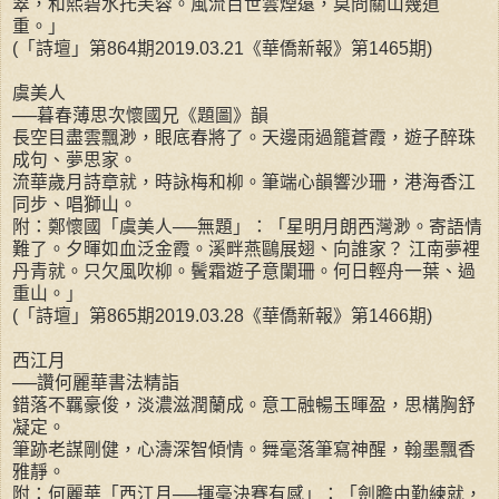
翠，和熙碧水托芙蓉。風流百世雲煙遠，莫問關山幾道
重。」
(「詩壇」第864期2019.03.21《華僑新報》第1465期)
虞美人
──暮春薄思次懷國兄《題圖》韻
長空目盡雲飄渺，眼底春將了。天邊雨過籠蒼霞，遊子醉珠
成句、夢思家。
流華歲月詩章就，時詠梅和柳。筆端心韻響沙珊，港海香江
同步、唱獅山。
附：鄭懷國「虞美人──無題」：「星明月朗西灣渺。寄語情
難了。夕暉如血泛金霞。溪畔燕鷗展翅、向誰家？ 江南夢裡
丹青就。只欠風吹柳。鬢霜遊子意闌珊。何日輕舟一葉、過
重山。」
(「詩壇」第865期2019.03.28《華僑新報》第1466期)
西江月
──讚何麗華書法精詣
錯落不羈豪俊，淡濃滋潤蘭成。意工融暢玉暉盈，思構胸舒
凝定。
筆跡老謀剛健，心濤深智傾情。舞毫落筆寫神醒，翰墨飄香
雅靜。
附：何麗華「西江月──揮毫決賽有感」：「劍膽由勤練就，