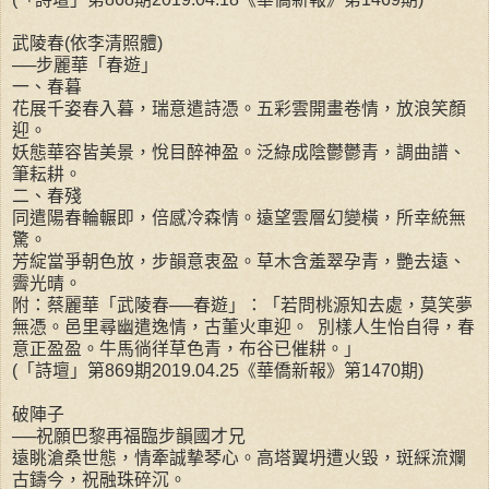
武陵春(依李清照體)
──步麗華「春遊」
一、春暮
花展千姿春入暮，瑞意遣詩憑。五彩雲開畫卷情，放浪笑顏
迎。
妖態華容皆美景，悅目醉神盈。泛綠成陰鬱鬱青，調曲譜、
筆耘耕。
二、春殘
同遣陽春輪輾即，倍感冷森情。遠望雲層幻變橫，所幸統無
驚。
芳綻當爭朝色放，步韻意衷盈。草木含羞翠孕青，艷去遠、
霽光晴。
附：蔡麗華「武陵春──春遊」：「若問桃源知去處，莫笑夢
無憑。邑里尋幽遣逸情，古董火車迎。 別樣人生怡自得，春
意正盈盈。牛馬徜徉草色青，布谷已催耕。」
(「詩壇」第869期2019.04.25《華僑新報》第1470期)
破陣子
──祝願巴黎再福臨步韻國才兄
遠眺滄桑世態，情牽誠摰琴心。高塔翼坍遭火毀，斑綵流斕
古鑄今，祝融珠碎沉。