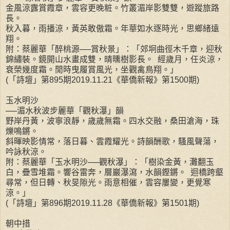
金風涼露賞霞章，雲容更晚粧。竹叢湄岸影雙雙，遊蹤旅路
長。
秋入暮，雨播涼，黃英敢傲霜。年華如水逐時光，思鄉緒遠
翔。
附：蔡麗華「醉桃源──賞秋景」：「郊坰曲徑木千章，迎秋
錦繡裝。鏡開山水畫成雙，晴曛樹影長。 經歲月，任炎涼，
衰榮幾度霜。閒時曳履賞風光，坐觀禽鳥翔。」
(「詩壇」第895期2019.11.21《華僑新報》第1500期)
玉水明沙
──湄水秋波步麗華「觀秋瀑」韻
野岸丹黃，波寧浪靜，歲歲無霜。四水交融，桑田滄海，珠
爍鳴鏘。
斜暉映影情常，落日暮、雲霞耀光。詩韻酬歌，騷風聲蕩，
吟詠秋涼。
附：蔡麗華「玉水明沙──觀秋瀑」：「樹染金黃，灘翻玉
白，疊雪堆霜。響谷雷奔，層巖瀑瀉，水韻鏗鏘。 迴橋跨壑
尋常，但日轉、秋旻隙光。雨意相催，雲容屢變，更覺寒
涼。」
(「詩壇」第896期2019.11.28《華僑新報》第1501期)
朝中措