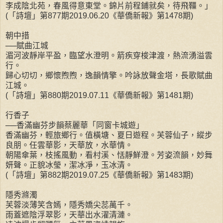
李成陰北苑，春風得意東堂。錦片前程鋪就矣，待飛韁。」
(「詩壇」第877期2019.06.20《華僑新報》第1478期)
朝中措
──賦曲江城
湄河波靜岸平盈，臨望水澄明。箭疾穿梭津渡，熱流湧溢雲
行。
歸心切切，鄉懷煦煦，逸韻情擎。吟詠放聲金塔，長歌賦曲
江城。
(「詩壇」第880期2019.07.11《華僑新報》第1481期)
行香子
──香滿幽芬步韻蔡麗華「同窗卡城遊」
香滿幽芬，輕旅鄉行。值橫塘、夏日遊程。芙蓉仙子，縱步
良朋。任雲華影，天華放，水華情。
朝陽傘葉，枝搖風動，看村溪、恬靜鮮澄。芳姿流韻，妙舞
妍聲。正貌冰瑩，潔冰凈，玉冰清。
(「詩壇」第882期2019.07.25《華僑新報》第1483期)
隱秀滌濁
芙蓉淡薄笑含嫣，隱秀嬌尖蕊萬千。
雨蓋遮陰浮翠影，天華出水濯清漣。