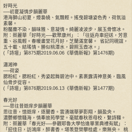
好時光
──初夏凝情步韻麗華
港海獅山初夏，煙裊繞、氣飄輕。搖曳碧塘姿色秀，荷氛溢
素馨。
粉靨塵不染，韻味雅、意凝情。綺麗凌波步，展玉骨懷冰。
附：蔡麗華「好時光──歡聚康州」：「往返舟車迎送，芳意
重、谷風輕。春暖畫堂花月好，芝蘭滿室馨。 省記同硯誼，
五十載、結瑤情。勝似桃潭水，碧照玉壺冰。」
(「詩壇」第875期2019.06.06《華僑新報》第1476期)
瀟湘神
──荷姿
腮粉紅，腮粉紅，秀姿起舞碧池中。素裹露清神意美，臨風
仙骨步從容。
(「詩壇」第876期2019.06.13《華僑新報》第1477期)
春光好
──思往昔遊庠步韻麗華
思往昔，憶遊庠，逐蘭香。雲湧端華夢影翔，韻盈央。
濃鬱鄉懷騷海，情牽故苑學堂。毫賦春秋恩母校，繫詩韁。
附：蔡麗華「春光好──參觀耶魯大學恰逢畢業典禮有賦」：
「迎佳日，訪鴻庠，醉書香。堪羡登榮攀桂處，樂無央。 桃