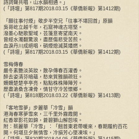
詩詞聲共唱，山水韻相通。」
(「詩壇」第817期2018.03.15《華僑新報》第1412期)
「願往事付煙」敬步半空兄「往事不堪回首」原韻
吳哥屹立越千年，石窟神魂古塔堅。
潑墨心馳歌聖域，芸箋意寄望南天。
曾經水濁翻驚浪，盡歷傷悲受苦煎。
血淚丹川成絕唱，硝煙熄滅莫燔燃。
(「詩壇」第817期2018.03.15《華僑新報》第1412期)
雪梅傳春
嚴冬素艷淡英妝，散孕傳春百濯香。
醉去姿清芬暗蘊，愁來質雅韻疏狂。
姍姍楚楚亭亭亮，點點株株陣陣芳。
歷盡滄桑含凍骨，情甘守冷苦懷鄉。
(「詩壇」第818期2018.03.22《華僑新報》第1413期)
「客地雪夢」步麗華「冷雪」韻
港海春寒夢雪來，三千里外霧霞開。
紅香翠影花如錦，蒼碧獅山解怨埃。
附：蔡麗華「冷雪」：「翹首東君帶暖來，春期履約百花
開。何堪旦夕無情雪，冷損芳心墜凍埃。」
(「詩壇」第820期2018.04.05《華僑新報》第1415期)