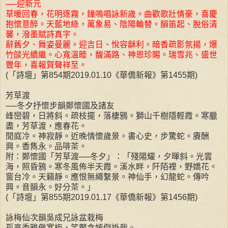
──迎新元
草暖回春，花明逐霧，鐘鳴唱詠新歲。曲歡歌壯情豪，喜慶
抱懷意醉。天藍地綠，萬象易、陰陽輪替。韻笛起、脫俗清
馨，潑墨賦詩真字。
辭舊夕、舞姿曼麗。迎吉日、悅容龢利。暗香疏影氛揚，爆
竹燄光續繼。心寬溫睦，馥滿路、神恩珍賜。瑞雪兆、盛世
豐年，喜報賀聲祥至。
(「詩壇」第854期2019.01.10《華僑新報》第1455期)
芳草渡
──冬夕抒懷步韻鄭懷國及諸友
峰巒碧，日將斜。疏枝擺，落棲鴉。獅山千樹隱輕霞。寒臘
盡，芳草渡，應春花。
閒庭冷。神寂靜。近晚情懷歲景。書心史，步驚蛇。賡酬
興。香雋永。品啡茶。
附：鄭懷國「芳草渡──冬夕」：「殘陽耀，夕暉斜。光雲
海，照昏鴉。寒冬風佈半天霞。溪水畔，阡陌裡，野嬌花。
窗台冷。天籟靜。應恨無繩繫景。神仙手，幻龍蛇。傳吟
興。音韻永。好分茶。」
(「詩壇」第855期2019.01.17《華僑新報》第1456期)
詠梅仙次韻吳成兄詠盆栽梅
孤高秀雅傲寒梅，笑靨含嫣倒掛栽。