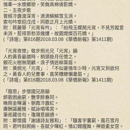
情牽一水懷鄉戀，笑舞高棉倩影嬌。
二、五夜步歌
曾經冷露渡深宵，滴滴鱗鱗雪玉消。
索句吟章迎戊戌，同歌正月上元嬌。
附：蔡麗華「元宵有吟」：「紛飛玉蝶鬧元宵，不見芳蹤意
未消。惹得思愁添幾縷，故園燈燦百花嬌。」
(「詩壇」第816期2018.03.08《華僑新報》第1411期)
「元宵夜懷」敬步炯光兄「元宵」韻
人約黃昏最適時，梢頭掛月任懷之。
銀花火樹無閒顧，浪子情迷柳葉眉。
附：黃炯光「元宵」：「不似豪情年少時，元宵又到欲何
之。黃昏人約兒曹事，直笑糟糠懶畫眉。」
(「詩壇」第816期2018.03.08《華僑新報》第1411期)
「隨思」步懷國兄原韻
妍歌困曲窮，艷李醉春同。
晚照金暉灑，朝霞冷露紅。
賡酬謳麗雅，賦詠唱瑤宮。
筆底藏佳句，瓊璣意韻通。
附：鄭懷國「謝諸詩友雅和」：「騷客字囊窮，風花雪月
同。君吟斜照絢，吾賦夕暉紅。情幻嫦娥舞，神遊素女宮。