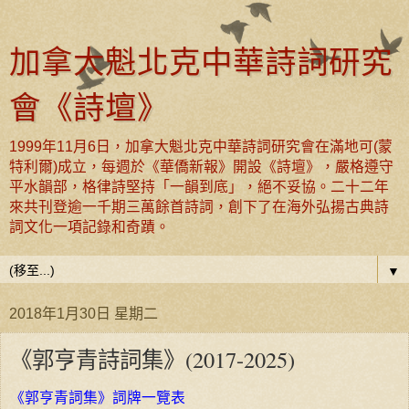
加拿大魁北克中華詩詞研究
會《詩壇》
1999年11月6日，加拿大魁北克中華詩詞研究會在滿地可(蒙
特利爾)成立，每週於《華僑新報》開設《詩壇》，嚴格遵守
平水韻部，格律詩堅持「一韻到底」，絕不妥協。二十二年
來共刊登逾一千期三萬餘首詩詞，創下了在海外弘揚古典詩
詞文化一項記錄和奇蹟。
▼
2018年1月30日 星期二
《郭亨青詩詞集》(2017-2025)
《郭亨青詞集》詞牌一覽表