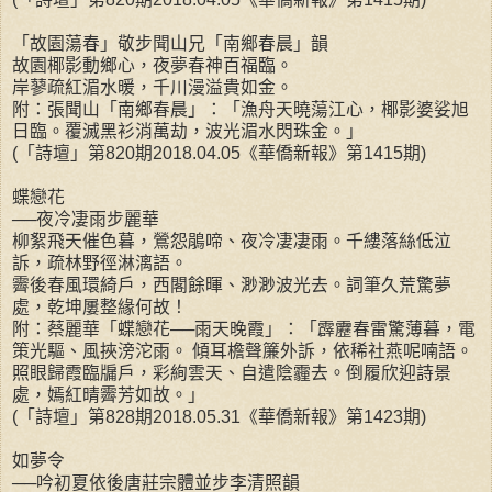
「故園蕩春」敬步聞山兄「南鄉春晨」韻
故園椰影動鄉心，夜夢春神百福臨。
岸蓼疏紅湄水暖，千川漫溢貴如金。
附：張聞山「南鄉春晨」：「漁舟天曉蕩江心，椰影婆娑旭
日臨。覆滅黑衫消萬劫，波光湄水閃珠金。」
(「詩壇」第820期2018.04.05《華僑新報》第1415期)
蝶戀花
──夜冷凄雨步麗華
柳絮飛天催色暮，鶯怨鵑啼、夜冷凄凄雨。千縷落絲低泣
訴，疏林野徑淋漓語。
霽後春風環綺戶，西閣餘暉、渺渺波光去。詞筆久荒驚夢
處，乾坤屢整緣何故！
附：蔡麗華「蝶戀花──雨天晚霞」：「霹靂春雷驚薄暮，電
策光驅、風挾滂沱雨。 傾耳檐聲簾外訴，依稀社燕呢喃語。
照眼歸霞臨牖戶，彩絢雲天、自遣陰霾去。倒履欣迎詩景
處，嫣紅晴霽芳如故。」
(「詩壇」第828期2018.05.31《華僑新報》第1423期)
如夢令
──吟初夏依後唐莊宗體並步李清照韻