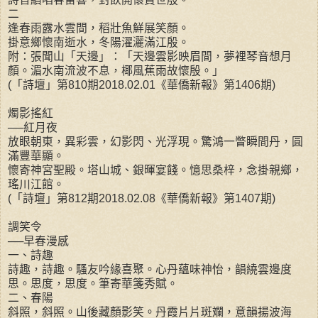
二
逢春雨露水雲間，稻壯魚鮮展笑顏。
掛意鄉懷南逝水，冬陽濯灑滿江殷。
附：張聞山「天邊」：「天邊雲影映眉間，夢裡琴音想月
顏。湄水南流波不息，椰風蕉雨故懷殷。」
(「詩壇」第810期2018.02.01《華僑新報》第1406期)
燭影搖紅
──紅月夜
放眼朝東，異彩雲，幻影閃、光浮現。驚鴻一瞥瞬間丹，圓
滿豐華顯。
懷寄神宮聖殿。塔山城、銀暉宴餞。憶思桑梓，念掛親鄉，
瑤川江館。
(「詩壇」第812期2018.02.08《華僑新報》第1407期)
調笑令
──早春漫感
一、詩趣
詩趣，詩趣。騷友吟緣喜聚。心丹蘊味神怡，韻繞雲邊度
思。思度，思度。筆寄華箋秀賦。
二、春陽
斜照，斜照。山後藏顏影笑。丹霞片片斑斕，意韻揚波海