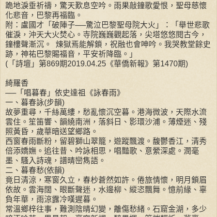
跪地淚垂祈禱，驚天歎息空吟。雨果敲鐘歌愛恨，聖母慈懷
化悲音，巴黎再福臨。
附：盧國才「破陣子──驚泣巴黎聖母院大火」：「舉世悲歌
催淚，沖天大火焚心。寺院巍巍觀起落，尖塔悠悠閱古今，
鐘樓聲漸沉。 煉獄焉能解鎖，祝融也會呻吟。我哭教堂餘史
跡，神祐巴黎賜福音，平安祈降臨。」
(「詩壇」第869期2019.04.25《華僑新報》第1470期)
綺羅香
──「唱暮春」依史達祖《詠春雨》
一、暮春詠(步韻)
故夢重尋，千絲萬縷，愁亂懷沉空暮。港海微波，天際水流
雲住。笙笛響、韻繞南洲，落斜日、影環沙浦。薄煙迷、殘
照黃昏，歲華暗送望鄉路。
西窗春雨斷粉，留碧獅山翠籠，遊蹤飄渡。馥鬱香江，清秀
倍添嬌嫵。追往昔、吟詠相思，唱豔歌、意縈深處。潤毫
墨、騷入詩魂，譜晴巒雋語。
二、暮春愁(依韻)
竟日清涼，寒窗久立，春杪蒼然如許。倦旅情懷，明月鎖眉
依故。雲海闊、眼斷聲迷，水邊柳、縱恣飄舞。憶前緣、辜
負年華，雨涼露冷嘆遲暮。
常溫鄉梓往事，難測陰晴幻變，離傷愁緒。石窟金湖，多少