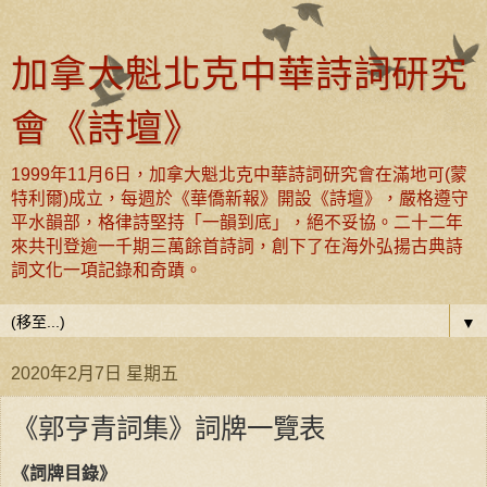
加拿大魁北克中華詩詞研究
會《詩壇》
1999年11月6日，加拿大魁北克中華詩詞研究會在滿地可(蒙
特利爾)成立，每週於《華僑新報》開設《詩壇》，嚴格遵守
平水韻部，格律詩堅持「一韻到底」，絕不妥協。二十二年
來共刊登逾一千期三萬餘首詩詞，創下了在海外弘揚古典詩
詞文化一項記錄和奇蹟。
▼
2020年2月7日 星期五
《郭亨青詞集》詞牌一覽表
《詞牌目錄》