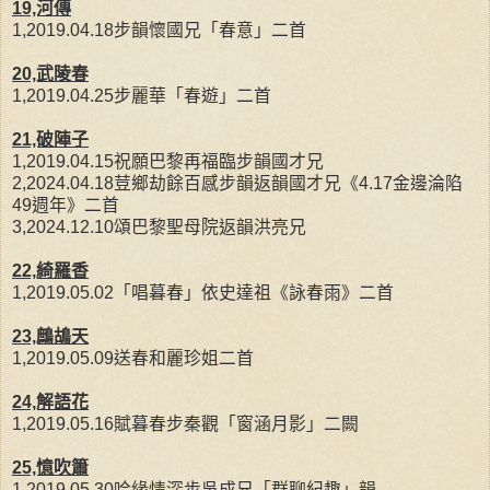
19,河傳
1,2019.04.18步韻懷國兄「春意」二首
20,武陵春
1,2019.04.25步麗華「春遊」二首
21,破陣子
1,2019.04.15祝願巴黎再福臨步韻國才兄
2,2024.04.18荳鄉劫餘百感步韻返韻國才兄《4.17金邊淪陷
49週年》二首
3,2024.12.10頌巴黎聖母院返韻洪亮兄
22,綺羅香
1,2019.05.02「唱暮春」依史達祖《詠春雨》二首
23,鷓鴣天
1,2019.05.09送春和麗珍姐二首
24,解語花
1,2019.05.16賦暮春步秦觀「窗涵月影」二闕
25,憶吹簫
1,2019.05.30吟緣情深步吳成兄「群聊紀趣」韻