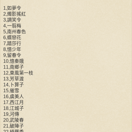
1,如夢令
2,燭影搖紅
3,調笑令
4,一翦梅
5,南州春色
6,蝶戀花
7,踏莎行
8,憶少年
9,留春令
10,憶秦娥
11,南鄉子
12,東風第一枝
13,芳草渡
14,卜算子
15,催雪
16,虞美人
17,西江月
18,江城子
19,河傳
20,武陵春
21,破陣子
22,綺羅香