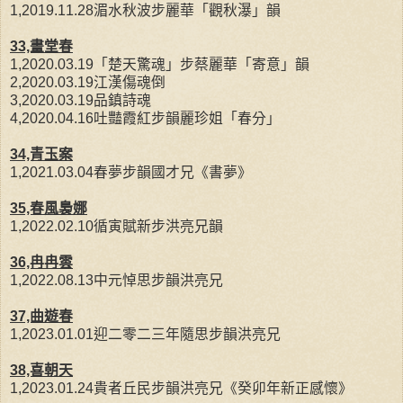
1,2019.11.28湄水秋波步麗華「觀秋瀑」韻
33,畫堂春
1,2020.03.19「楚天驚魂」步蔡麗華「寄意」韻
2,2020.03.19江漢傷魂倒
3,2020.03.19品鎮詩魂
4,2020.04.16吐豔霞紅步韻麗珍姐「春分」
34,青玉案
1,2021.03.04春夢步韻國才兄《書夢》
35,春風裊娜
1,2022.02.10循寅賦新步洪亮兄韻
36,冉冉雲
1,2022.08.13中元悼思步韻洪亮兄
37,曲遊春
1,2023.01.01迎二零二三年隨思步韻洪亮兄
38,喜朝天
1,2023.01.24貴者丘民步韻洪亮兄《癸卯年新正感懷》