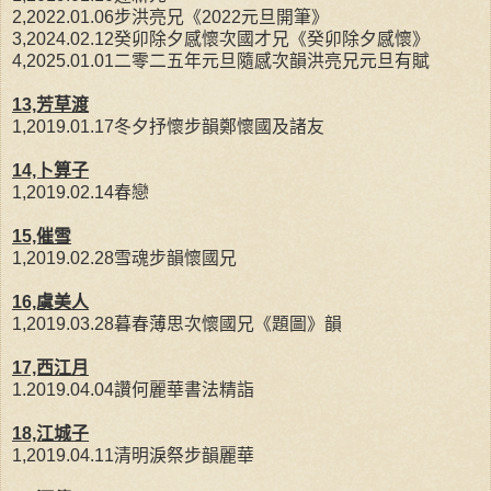
2,2022.01.06步洪亮兄《2022元旦開筆》
3,2024.02.12癸卯除夕感懷次國才兄《癸卯除夕感懷》
4,2025.01.01二零二五年元旦隨感次韻洪亮兄元旦有賦
13,芳草渡
1,2019.01.17冬夕抒懷步韻鄭懷國及諸友
14,卜算子
1,2019.02.14春戀
15,催雪
1,2019.02.28雪魂步韻懷國兄
16,虞美人
1,2019.03.28暮春薄思次懷國兄《題圖》韻
17,西江月
1.2019.04.04讚何麗華書法精詣
18,江城子
1,2019.04.11清明淚祭步韻麗華