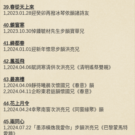
39,春從天上來
1,2023.01.28迎癸卯再撥冰琴依韻諸詩友
40,鎖窗寒
1,2023.10.30悼鍾毓材先生步韻寶華兄
41,絳都春
1,2024.01.01迎新年懷思步韻洪亮兄
42,鳳孤飛
1,2024.04.06賦詞寒清供次洪亮兄《清明遙祭雙親》
43,最高樓
1,2024.04.09靜待曦晨次懷國兄《春意》韻
2,2024.04.11企盼東君返韻懷國兄《春意》
44,花上月令
1,2024.04.24幸聚南窗次洪亮兄《同窗緣聚》韻
45,兩同心
1,2024.07.22「墨添橫逸我愛你」步韻洪亮兄《巴黎蒙馬特
愛牆》