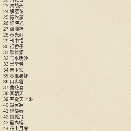
23,鷓鴣天
24,解語花
25,憶吹簫
26,好時光
27,瀟湘神
28,春光好
29,朝中措
30,行香子
31,醉桃源
32,玉水明沙
33,畫堂春
34,青玉案
35,春風裊娜
36,冉冉雲
37,曲遊春
38,喜朝天
39,春從天上來
40,鎖窗寒
41,絳都春
42,鳳孤飛
43,最高樓
44,花上月令