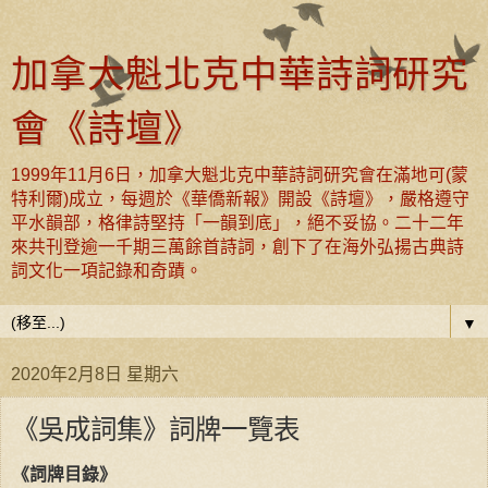
加拿大魁北克中華詩詞研究
會《詩壇》
1999年11月6日，加拿大魁北克中華詩詞研究會在滿地可(蒙
特利爾)成立，每週於《華僑新報》開設《詩壇》，嚴格遵守
平水韻部，格律詩堅持「一韻到底」，絕不妥協。二十二年
來共刊登逾一千期三萬餘首詩詞，創下了在海外弘揚古典詩
詞文化一項記錄和奇蹟。
▼
2020年2月8日 星期六
《吳成詞集》詞牌一覽表
《詞牌目錄》