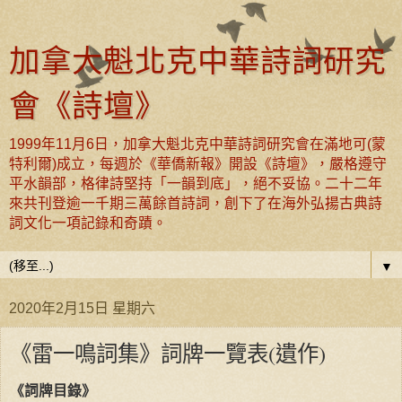
加拿大魁北克中華詩詞研究
會《詩壇》
1999年11月6日，加拿大魁北克中華詩詞研究會在滿地可(蒙
特利爾)成立，每週於《華僑新報》開設《詩壇》，嚴格遵守
平水韻部，格律詩堅持「一韻到底」，絕不妥協。二十二年
來共刊登逾一千期三萬餘首詩詞，創下了在海外弘揚古典詩
詞文化一項記錄和奇蹟。
▼
2020年2月15日 星期六
《雷一鳴詞集》詞牌一覽表(遺作)
《詞牌目錄》