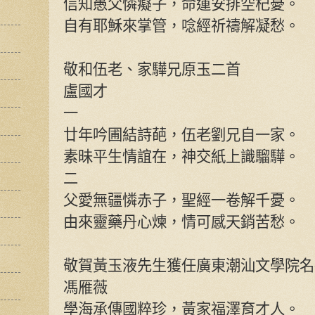
信知愚父憐癡子，命運安排空杞憂。
自有耶穌來掌管，唸經祈禱解凝愁。
敬和伍老、家驊兄原玉二首
盧國才
一
廿年吟圃結詩葩，伍老劉兄自一家。
素昧平生情誼在，神交紙上識騮驊。
二
父愛無疆憐赤子，聖經一卷解千憂。
由來靈藥丹心煉，情可感天銷苦愁。
敬賀黃玉液先生獲任廣東潮汕文學院名
馮雁薇
學海承傳國粹珍，黃家福澤育才人。