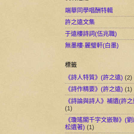
端華同學唱酬特輯
許之遠文集
于遠樓詩詞(伍兆職)
無墨樓‧麗璧軒(白墨)
標籤
《詩人特質》(許之遠)
(2)
《詩作精要》(許之遠)
(1)
《詩論與詩人》補遺(許之
(1)
《瓊瑤閣千字文嵌聯》(劉
松遺著)
(1)