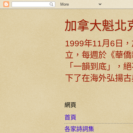
加拿大魁北
1999年11月6
立，每週於《華僑
「一韻到底」，絕
下了在海外弘揚古
網頁
首頁
各家詩詞集