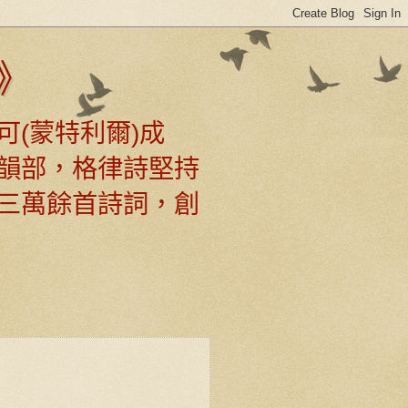
》
可(蒙特利爾)成
韻部，格律詩堅持
三萬餘首詩詞，創