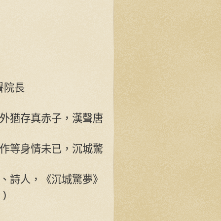
譽院長
外猶存真赤子，漢聲唐
作等身情未已，沉城驚
、詩人，《沉城驚夢》
)