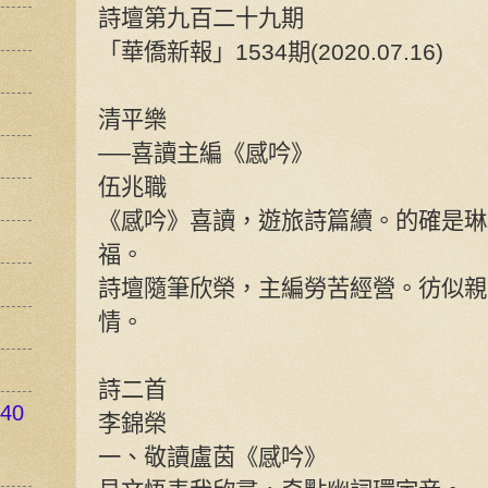
詩壇第九百二十九期
「華僑新報」1534期(2020.07.16)
清平樂
──喜讀主編《感吟》
伍兆職
《感吟》喜讀，遊旅詩篇續。的確是琳
福。
詩壇隨筆欣榮，主編勞苦經營。彷似親
情。
詩二首
40
李錦榮
一、敬讀盧茵《感吟》