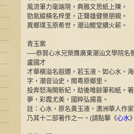
風流筆力毫端現，典雅文思紙上陳。
勁氣縱橫名梓里，正聲雄健譽朋親。
異鄉璞玉原希世，潮汕鱣堂續火薪。
青玉案
──恭賀心水兄榮膺廣東潮汕文學院名
盧國才
才華橫溢名遐邇，若玉液、如心水。海
字，潮音汕史，閩粵原鄉里。
投奔怒海開新紀，劫後唯餘筆和紙。著
夢，彩霞尤美，國粹弘揚喜。
註：心水，原名黃玉液，澳洲華人作家
乃其十二部著作之一。(請點擊《
心水
》