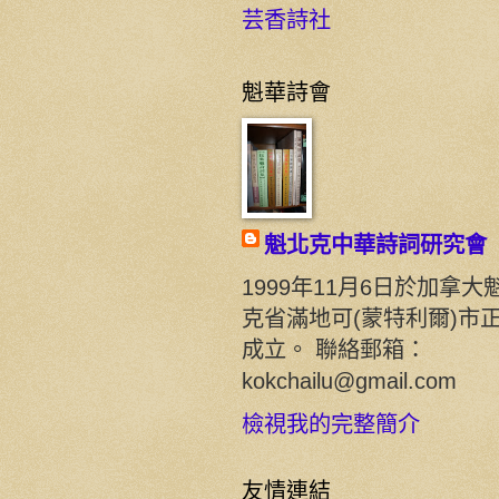
芸香詩社
魁華詩會
魁北克中華詩詞研究會
1999年11月6日於加拿大
克省滿地可(蒙特利爾)市
成立。 聯絡郵箱：
kokchailu@gmail.com
檢視我的完整簡介
友情連結