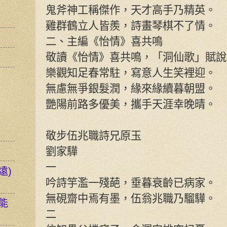
鬼斧神工稱傑作，天才高手乃精英。
雞群鶴立人皆羨，詩畫琴棋不了情。
二、主編《怡情》喜共鳴
敬讀《怡情》喜共鳴，「洞仙歌」賦說
樂觀知足春常駐，寫意人生笑裡迎。
無慮無爭銀髮潤，緣來緣續暮朝盟。
艷陽前路多優美，攜手天涯幸晚晴。
敬步伍兆職詩兄原玉
劉家驊
一
遠)
吟詩竽濫一殘葩，垂暮衰齡已病家。
無硯齋中焉有墨，伍翁兆職乃騮驊。
能
二