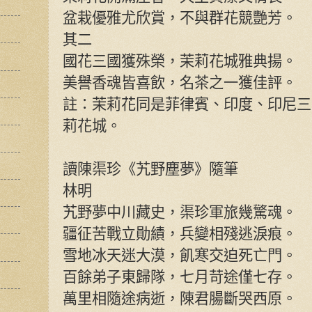
盆栽優雅尤欣賞，不與群花競艷芳。
其二
國花三國獲殊榮，茉莉花城雅典揚。
美譽香魂皆喜飲，名茶之一獲佳評。
註：茉莉花同是菲律賓、印度、印尼三
莉花城。
讀陳渠珍《艽野塵夢》隨筆
林明
艽野夢中川藏史，渠珍軍旅幾驚魂。
疆征苦戰立勛績，兵變相殘逃淚痕。
雪地冰天迷大漠，飢寒交迫死亡門。
百餘弟子東歸隊，七月苛途僅七存。
萬里相隨途病逝，陳君腸斷哭西原。