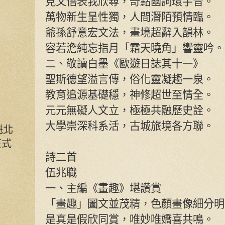
見文悟表我欣尋，奇點幽詞環宇音。
萬物新生呈性獨，人間潛陌預情臨。
爺孫舒意宏文法，畫境超辭入韻林。
容若澹純忘指月「霜天曉角」響靈吟。
二、敬讀白墨《歐遊日誌其十一》
聖斯德望溢言傳，俗化靈凝趨一泉。
教育追源基礎穩，神修超世至情全。
元元無礙人文立，極極共融歷史詮。
大學崇深科系活，古城旅境各方聯。
魁北
正式
詩二首
伍兆職
一、主編《畫趣》堪讚賞
「畫趣」圖文並茂精，色顏畫像細分明
是真是假欣同賞，唯妙唯嬌喜共鳴。