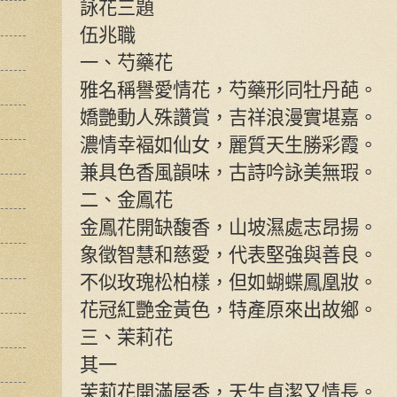
詠花三題
伍兆職
一、芍藥花
雅名稱譽愛情花，芍藥形同牡丹葩。
嬌艷動人殊讚賞，吉祥浪漫實堪嘉。
濃情幸褔如仙女，麗質天生勝彩霞。
兼具色香風韻味，古詩吟詠美無瑕。
二、金鳳花
金鳳花開缺馥香，山坡濕處志昂揚。
象徵智慧和慈愛，代表堅強與善良。
不似玫瑰松柏樣，但如蝴蝶鳳凰妝。
花冠紅艷金黃色，特產原來出故鄉。
三、茉莉花
其一
茉莉花開滿屋香，天生貞潔又情長。