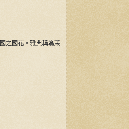
國之國花。雅典稱為茉