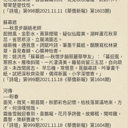
琴琴楚楚忱忱。
(「詩壇」第998期2021.11.11《華僑新報》第1603期)
蘇幕遮
──秋意步韻姚老師
起微風，金影水。黃葉煙陽、疑似仙蹤美。湖畔蘆花秋草
蕊，省思悲涼、立展鴻圖志。
緣新機，通我意。詞賦吟詩、筆墨千篇紙。願醮寫松林黛
翠，喜見春歸、心曠神怡寄。
附：姚洪亮「蘇幕遮──秋懷步韻蔡麗華學友」：「暮迎風，
寒照水。雁喚斜陽、一片淒清美。籬菊尚留三五蕊，自向疏
涼、未改閒居志。 早忘機，常愜意。覓韻尋詩、吟筆書千
紙。試把深秋齊染翠，偶得新篇、小字深懷寄。」
(「詩壇」第999期2021.11.18《華僑新報》第1604期)
河傳
──盼春
面笑，微笑。眼眉開，秋節彩色記懷。枯枝落葉滿地來，方
才，何須嘆惋哉。
霜後雪融迎春到，喜鵲報，花月爭誇傲。故鄉稽，聞啼雞，
農黎，樂耕豐歲兮。
(「詩壇」第999期2021.11.18《華僑新報》第1604期)