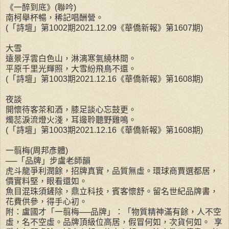
《一醉到底》(聯吟)
南柯舉杯暢，稀記唱酬營。
(「詩壇」第1002期2021.12.09《華僑新報》第1607期)
大雪
遠景浮雲白色山，淋漓寒氣繞林間。
平原千里光輝照，大雪紛飛鳥不還。
(「詩壇」第1003期2021.12.16《華僑新報》第1608期)
夜談
開懷待客茶和酒，膝足談心忘鼓更。
燭蕊淚流燈火淺，耳邊聆聽野雞鳴。
(「詩壇」第1003期2021.12.16《華僑新報》第1608期)
一翦梅(周邦彥體)
──「品牌」步盧老師韻
虎斗龍爭利潤餘，招牌真實，品質無虛。環球商賈選都居，
價實料堅，眼看還如。
魚目混珠須鏟除，鼎立科技，賓客懷舒。留名世紀品牌書，
花費供參，得手心初。
附：盧國才「一翦梅──品牌」：「物質精神滿有餘，人不空
虛，名不空虛。品牌頂級位高居，假冒何如，次貨何如。 享