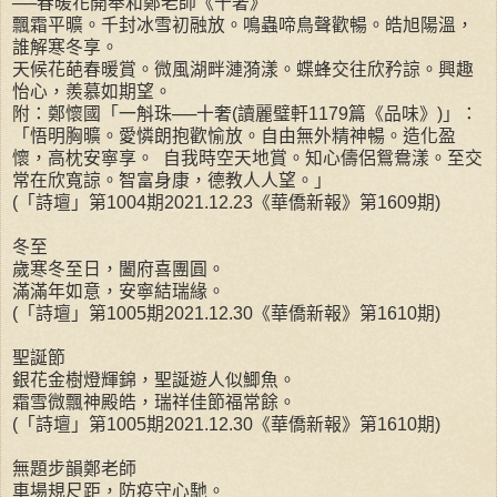
──春暖花開奉和鄭老師《十奢》
飄霜平曠。千封冰雪初融放。鳴蟲啼鳥聲歡暢。皓旭陽溫，
誰解寒冬享。
天候花葩春暖賞。微風湖畔漣漪漾。蝶蜂交往欣矜諒。興趣
怡心，羨慕如期望。
附：鄭懷國「一斛珠──十奢(讀麗璧軒1179篇《品味》)」：
「悟明胸曠。愛憐朗抱歡愉放。自由無外精神暢。造化盈
懷，高枕安寧享。 自我時空天地賞。知心儔侶鴛鴦漾。至交
常在欣寬諒。智富身康，德教人人望。」
(「詩壇」第1004期2021.12.23《華僑新報》第1609期)
冬至
歲寒冬至日，闔府喜團圓。
滿滿年如意，安寧結瑞緣。
(「詩壇」第1005期2021.12.30《華僑新報》第1610期)
聖誕節
銀花金樹燈輝錦，聖誕遊人似鯽魚。
霜雪微飄神殿皓，瑞祥佳節福常餘。
(「詩壇」第1005期2021.12.30《華僑新報》第1610期)
無題步韻鄭老師
車場規尺距，防疫守心馳。