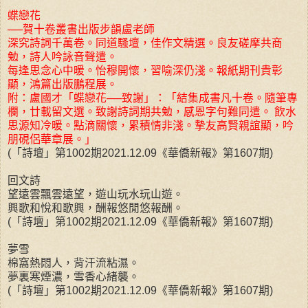
蝶戀花
──賀十卷叢書出版步韻盧老師
深究詩詞千萬卷。同道騷壇，佳作文精選。良友磋摩共商
勉，詩人吟詠音聲遣。
每逢思念心中暖。怡穆開懷，習喻深仍淺。報紙期刊貴彰
顯，鴻篇出版鵬程展。
附：盧國才「蝶戀花──致謝」：「結集成書凡十卷。隨筆專
欄，廿載留文選。致謝詩詞期共勉，感恩字句難同遣。 飲水
思源知冷暖。點滴關懷，累積情非淺。摯友高賢親誼顯，吟
朋硯侶華章展。」
(「詩壇」第1002期2021.12.09《華僑新報》第1607期)
回文詩
望遠雲飄雲遠望，遊山玩水玩山遊。
興歌和悅和歌興，酬報悠閒悠報酬。
(「詩壇」第1002期2021.12.09《華僑新報》第1607期)
夢雪
棉窩熱悶人，背汗流粘濕。
夢裏寒煙濃，雪香心緒襲。
(「詩壇」第1002期2021.12.09《華僑新報》第1607期)