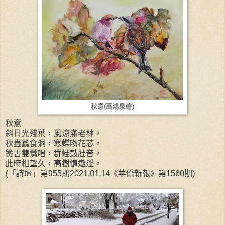
秋意(高鴻泉繪)
秋意
斜日光殘葉，風涼滿老林。
秋蟲蠶食洞，寒蝶吻花芯。
簧舌雙鶯唱，群蛙鼓肚音。
此時相望久，高樹憶遨淫。
(「詩壇」第955期2021.01.14《華僑新報》第1560期)