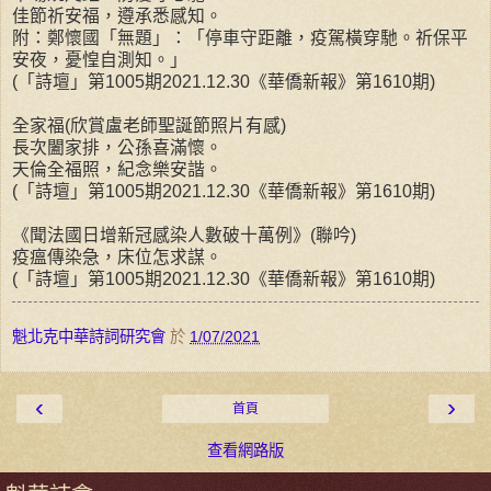
佳節祈安福，遵承悉感知。
附：鄭懷國「無題」：「停車守距離，疫駕橫穿馳。祈保平
安夜，憂惶自測知。」
(「詩壇」第1005期2021.12.30《華僑新報》第1610期)
全家福(欣賞盧老師聖誕節照片有感)
長次闔家排，公孫喜滿懷。
天倫全福照，紀念樂安諧。
(「詩壇」第1005期2021.12.30《華僑新報》第1610期)
《聞法國日增新冠感染人數破十萬例》(聯吟)
疫瘟傳染急，床位怎求謀。
(「詩壇」第1005期2021.12.30《華僑新報》第1610期)
魁北克中華詩詞研究會
於
1/07/2021
‹
›
首頁
查看網路版