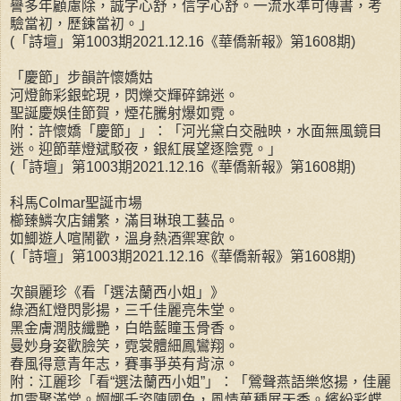
譽多年顧慮除，誠字心舒，信字心舒。一流水準可傳書，考
驗當初，歷鍊當初。」
(「詩壇」第1003期2021.12.16《華僑新報》第1608期)
「慶節」步韻許懷嬌姑
河燈飾彩銀蛇現，閃爍交輝碎錦迷。
聖誕慶娛佳節賀，煙花騰射爆如霓。
附：許懷嬌「慶節」」：「河光黛白交融映，水面無風鏡目
迷。迎節華燈斌駁夜，銀紅展望逐陰霓。」
(「詩壇」第1003期2021.12.16《華僑新報》第1608期)
科馬Colmar聖誕市場
櫛臻鱗次店鋪繁，滿目琳琅工藝品。
如鯽遊人喧鬧歡，溫身熱酒禦寒飲。
(「詩壇」第1003期2021.12.16《華僑新報》第1608期)
次韻麗珍《看「選法蘭西小姐」》
綠酒紅燈閃影揚，三千佳麗亮朱堂。
黑金膚潤肢纖艷，白皓藍瞳玉骨香。
曼妙身姿歡臉笑，霓裳體細鳳鸞翔。
春風得意青年志，賽事爭英有背涼。
附：江麗珍「看“選法蘭西小姐”」：「鶯聲燕語樂悠揚，佳麗
如雲聚滿堂。婀娜千姿陳國色，風情萬種展天香。繽紛彩蝶