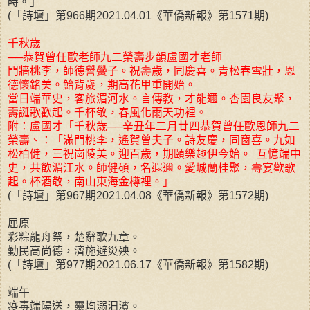
時。」
(「詩壇」第966期2021.04.01《華僑新報》第1571期)
千秋歲
──恭賀曾任歐老師九二榮壽步韻盧國才老師
門牆桃李，師德譽黌子。祝壽歲，同慶喜。青松春雪壯，恩
德懷銘美。鮐背歲，期高花甲重開始。
當日端華史，客旅湄河水。言傳教，才能邇。杏園良友聚，
壽誕歌歡起。千杯敬，春風化雨天功裡。
附：盧國才「千秋歲──辛丑年二月廿四恭賀曾任歐恩師九二
榮壽、：「滿門桃李，遙賀曾夫子。詩友慶，同窗喜。九如
松柏健，三祝崗陵美。迎百歲，期頤樂趣伊今始。 互憶端中
史，共飲湄江水。師健碩，名遐邇。愛城蘭桂聚，壽宴歡歌
起。杯酒敬，南山東海金樽裡。」
(「詩壇」第967期2021.04.08《華僑新報》第1572期)
屈原
彩粽龍舟祭，楚辭歌九章。
勤民高尚德，濟施避災殃。
(「詩壇」第977期2021.06.17《華僑新報》第1582期)
端午
疫毒端陽送，靈均溺汨濱。