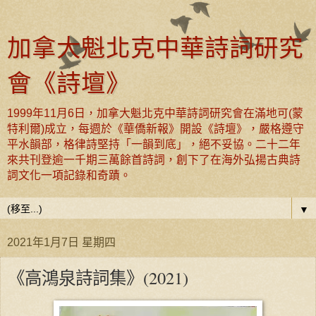
加拿大魁北克中華詩詞研究
會《詩壇》
1999年11月6日，加拿大魁北克中華詩詞研究會在滿地可(蒙
特利爾)成立，每週於《華僑新報》開設《詩壇》，嚴格遵守
平水韻部，格律詩堅持「一韻到底」，絕不妥協。二十二年
來共刊登逾一千期三萬餘首詩詞，創下了在海外弘揚古典詩
詞文化一項記錄和奇蹟。
▼
2021年1月7日 星期四
《高鴻泉詩詞集》(2021)