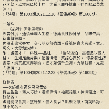
花間舞，璀燦鳳凰枝上翔。笑看凡塵多憾事，途同歸異莫悲
涼。」
(「詩壇」第1003期2021.12.16《華僑新報》第1608期)
一斛珠
──《品味》步韻盧老師
思言忖度，通情達理人生格。德庸養性修身樂。品味崇高，
待事將餘綽。
魚雁素書常寄索，交心朋友無強弱。敬誠信實忠言諾。意志
毋忘，大愛和諧博。
附：盧國才「一斛珠──品味」：「怡然淡泊，高標品味觀人
格。一生知足能常樂。優雅情懷，笑語心寬綽。 修身養性詩
書索，純真氣質非嬌弱。德才兼備千金諾。秀慧隨和，見識
尤淵博。」
(「詩壇」第1004期2021.12.23《華僑新報》第1609期)
柳梢青
──次韻盧老師詠黛黛舞姿
舞曲盈盈，舞人巧妙，嬝娜專情。袖擺裙飄，神情輕逸，可
鞠傾城。
蹁躚精湛含英，黛綠黛、佳人長爭？凱樂之歌，詩詞吟詠，
誰不聞名。