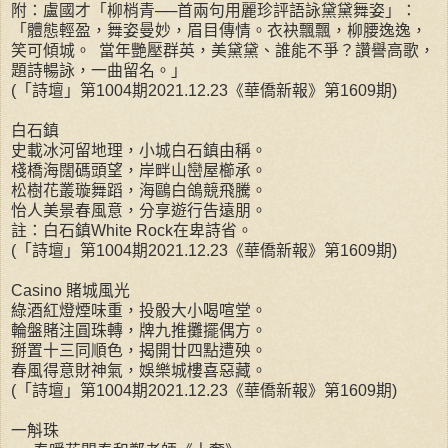
附：盧國才「柳梢青──首兩句用麗珍評語詠黛黛舞姿」：
「體態輕盈，舞姿曼妙，眉目傳情。衣袂飄飄，柳腰逸逸，
笑可傾城。 當年艷壓群英，美黛黛、誰能不爭？讚譽高歌，
題詩暢詠，一曲留名。」
(「詩壇」第1004期2021.12.23《華僑新報》第1609期)
白石鎮
史載冰河留地理，小城白石鎮由稱。
棧橋海闊碼頭望，岸畔山巒屋櫛承。
松樹花叢璇舞蹈，海鷗白鴿競飛騰。
怡人美景春風意，分享遊行告遠朋。
註：白石鎮White Rock在卑詩省。
(「詩壇」第1004期2021.12.23《華僑新報》第1609期)
Casino 賭城風光
綠酒紅燈煙味重，投骰大小喝喧堂。
輪盤賭注圓珠轉，牌九推攤擺偶方。
掰置十三同順色，揭開廿四點遭殃。
春風得意財神氣，娛樂城樓喜惡藏。
(「詩壇」第1004期2021.12.23《華僑新報》第1609期)
一斛珠