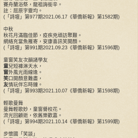
賽舟蘭浴祭，龍祖誨銜辛。
註：屈原字靈均。
(「詩壇」第977期2021.06.17《華僑新報》第1582期)
中秋
秋花月滿臨佳節，疫疾兇頑訪聚艱。
網絡充當魚雁寄，安康喜訊笑開顏。
(「詩壇」第991期2021.09.23《華僑新報》第1596期)
童窗笑友次韻諸學友
童
兒短褲淋天水，
窗
外風光雨線逢。
笑
口開顏意難盡，
友
情玩伴忘時鐘。
(「詩壇」第993期2021.10.07《華僑新報》第1598期)
輕歌曼舞
曼舞輕歌妙，童窗譽校花。
流光回顧逝，依舊樂歡嘉。
(「詩壇」第994期2021.10.14《華僑新報》第1599期)
步懷國「笑談」