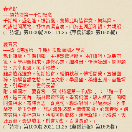
春光好
──賀詩壇第一千期紀念
千期輯，盛名隆，振詩風。彙纂此時皆得意，樂無窮。
吟詠世間萬物，抒情高潔言衷。四海五湖朋和韻，共親躬。
(「詩壇」第1000期2021.11.25《華僑新報》第1605期)
慶春宮
──賀《詩壇第一千期》次韻盧國才學友
魁北詩壇，千期刊輯，主持聚鷺盟鷗。同好填詞，眾朋誼
篤，互學押韻相求。踐修心志，細推敲、怡情詠酬。網聯題
答，共享和聲，擁手翰樓。
雖高遠路遐悠。每期投寄，經慣秋秋。傳播開蒙，宣揚國
粹，疏解音韻之愁。宋唐文彩，學風盛、稱雄五洲。首推壇
主，引導精神，世代長留。
附：盧國才「慶春宮──賀《詩壇第一千期》」：「跨一千
期，逾三萬首，韻林聚鷺盟鷗。墨客詞濃，騷人誼篤，鳴嚶
同氣相求。寄詩言志，喜覓句、聯珠唱酬。飛觴賡詠，雅集
蘭亭，步玉登樓。 旅居海外悠悠。情懷家國，心繫春秋。踏
雪尋梅，舉杯題月，吟哦可解鄉愁。漢唐聲律，已傳遍、天
涯五洲。最思壇主，創會功勳，百世長留。」
(「詩壇」第1000期2021.11.25《華僑新報》第1605期)