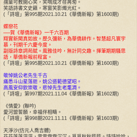
孺童可教開心笑，笑喟成才荏苒匆。
笑語詩書文史籍，寒窗笑影燭光紅。
(「詩壇」第995期2021.10.21《華僑新報》第1600期)
蝶戀花
──賀《華僑新報》一千六百期
翔實新聞真如故。歷久彌新，為華僑耕作。智慧超凡寰宇
慕，刊期千六慶今度。
副版詩章詞苑賦。風雅佳呤，無計同交趣。揮筆期期騷思
語，華僑新報前程富。
(「詩壇」第995期2021.10.21《華僑新報》第1600期)
敬悼姚公老先生千古
痛悉斗山星落逝，姚公道範德望昭。
高風安仰欽崇敬，悲悼先生老耄凋。
(「詩壇」第997期2021.11.04《華僑新報》第1602期)
《情愛》(聯吟)
愛河盟誓願，幸福伴相疇。
(「詩壇」第998期2021.11.11《華僑新報》第1603期)
天淨沙(仿元人喬吉體)
花花落落深深，雲雲霧霧沉沉。覓覓秋秋蔭蔭。詩詩吟吟，