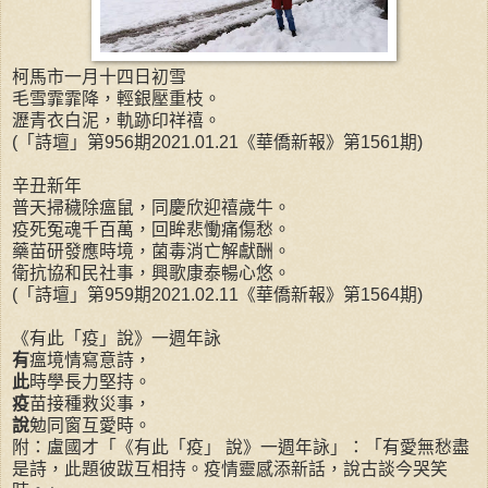
柯馬市一月十四日初雪
毛雪霏霏降，輕銀壓重枝。
瀝青衣白泥，軌跡印祥禧。
(「詩壇」第956期2021.01.21《華僑新報》第1561期)
辛丑新年
普天掃穢除瘟鼠，同慶欣迎禧歲牛。
疫死冤魂千百萬，回眸悲慟痛傷愁。
藥苗研發應時境，菌毒消亡解獻酬。
衛抗協和民社事，興歌康泰暢心悠。
(「詩壇」第959期2021.02.11《華僑新報》第1564期)
《有此「疫」說》一週年詠
有
瘟境情寫意詩，
此
時學長力堅持。
疫
苗接種救災事，
說
勉同窗互愛時。
附：盧國才「《有此「疫」 說》一週年詠」：「有愛無愁盡
是詩，此題彼跋互相持。疫情靈感添新話，說古談今哭笑