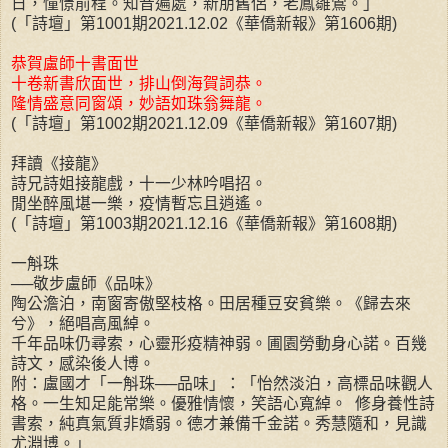
日，憧憬前程。知音遍處，新朋舊侶，老鳳雛鶯。」
(「詩壇」第1001期2021.12.02《華僑新報》第1606期)
恭賀盧師十書面世
十卷新書欣面世，排山倒海賀詞恭。
隆情盛意同窗頌，妙語如珠翁舞龍。
(「詩壇」第1002期2021.12.09《華僑新報》第1607期)
拜讀《接龍》
詩兄詩姐接龍戲，十一少林吟唱招。
閒坐醉風堪一樂，疫情暫忘且逍遙。
(「詩壇」第1003期2021.12.16《華僑新報》第1608期)
一斛珠
──敬步盧師《品味》
陶公澹泊，南窗寄傲堅枝格。田居種豆安貧樂。《歸去來
兮》，絕唱高風綽。
千年品味仍尋索，心靈形疫精神弱。圃園勞動身心諾。百幾
詩文，感染後人博。
附：盧國才「一斛珠──品味」：「怡然淡泊，高標品味觀人
格。一生知足能常樂。優雅情懷，笑語心寬綽。 修身養性詩
書索，純真氣質非嬌弱。德才兼備千金諾。秀慧隨和，見識
尤淵博。」