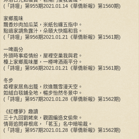
(「詩壇」第955期2021.01.14《華僑新報》第1560期)
家鄉風味
飄香炒肉加瓜菜，米紙包纏五指中。
點過家調魚露汁，朵頤大快嫗和翁。
(「詩壇」第956期2021.01.21《華僑新報》第1561期)
一啤兩分
外頭時事疫情紛，屋裡空巢我與君。
檯上家鄉風味屢，一樽啤酒兩平分。
(「詩壇」第956期2021.01.21《華僑新報》第1561期)
冬步
疫裡家居鳥出籠，欣逢飄雪漫天空。
如絨白毯鋪全地，暢步怡然冬景中。
(「詩壇」第957期2021.01.28《華僑新報》第1562期)
《紅樓夢》趣讀
三十九回劉姥來，觀園編造女偷柴。
情哥追問尋根底，「茗玉」名中暗喻裁。
(「詩壇」第957期2021.01.28《華僑新報》第1562期)