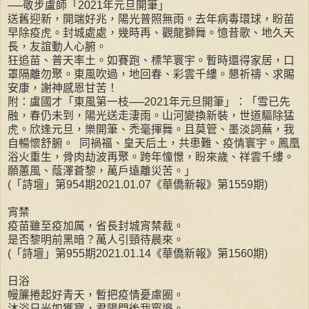
──敬步盧師「2021年元旦開筆」
送舊迎新，開端好兆，陽光普照無雨。去年病毒環球，盼苗
早除疫虎。封城處處，幾時再、觀龍獅舞。憶昔歌、地久天
長，友誼動人心腑。
狂追苗、普天率土。如賽跑、標竿寰宇。暫時還得家居，口
罩隔離勿聚。東風吹過，地回春、彩雲千縷。懇祈禱、求賜
安康，謝神感恩甘苦！
附：盧國才「東風第一枝──2021年元旦開筆」：「雪已先
融，春仍未到，陽光送走淒雨。山河變換新裝，世道驅除猛
虎。欣逢元旦，樂開筆、禿毫揮舞。且莫管、墨淡詞蕪，我
自暢懷舒腑。 同禍福、皇天后土，共患難、疫情寰宇。鳳凰
浴火重生，骨肉劫波再聚。跨年憧憬，盼來歲、祥雲千縷。
願蕙風、蔭澤蒼黎，萬戶遠離災苦。」
(「詩壇」第954期2021.01.07《華僑新報》第1559期)
宵禁
疫苗雖至疫加厲，省長封城宵禁裁。
是否黎明前黑暗？萬人引頸待晨來。
(「詩壇」第955期2021.01.14《華僑新報》第1560期)
日浴
幔簾捲起好青天，暫把疫情憂慮圈。
沐浴日光如獲寶，君陽門後我窗邊。