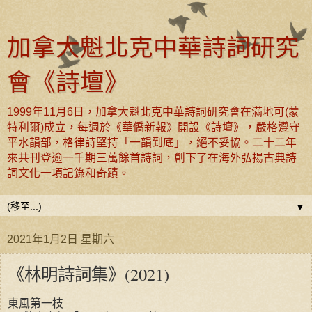
加拿大魁北克中華詩詞研究
會《詩壇》
1999年11月6日，加拿大魁北克中華詩詞研究會在滿地可(蒙
特利爾)成立，每週於《華僑新報》開設《詩壇》，嚴格遵守
平水韻部，格律詩堅持「一韻到底」，絕不妥協。二十二年
來共刊登逾一千期三萬餘首詩詞，創下了在海外弘揚古典詩
詞文化一項記錄和奇蹟。
▼
2021年1月2日 星期六
《林明詩詞集》(2021)
東風第一枝