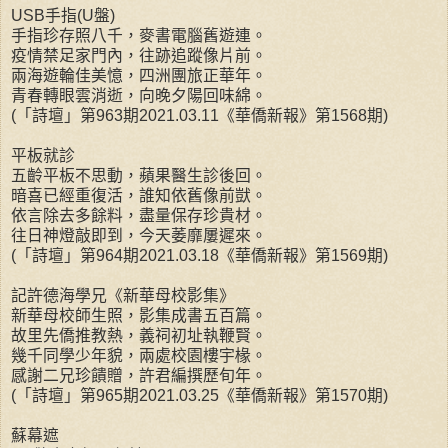
USB手指(U盤)
手指珍存照八千，麥書電腦舊遊連。
疫情禁足家門內，往跡追蹤像片前。
兩海遊輪佳美憶，四洲團旅正華年。
青春轉眼雲消逝，向晚夕陽回味綿。
(「詩壇」第963期2021.03.11《華僑新報》第1568期)
平板就診
五齡平板不思動，蘋果醫生診後回。
暗喜已經重復活，誰知依舊像前獃。
依言除去多餘料，盡量保存珍貴材。
往日神燈敲即到，今天萎靡屢遲來。
(「詩壇」第964期2021.03.18《華僑新報》第1569期)
記許德海學兄《新華母校影集》
新華母校師生照，影集成書五百篇。
故里先僑推教熱，義祠初址執鞭賢。
幾千同學少年貌，兩處校園樓宇椽。
感謝二兄珍饋贈，許君編撰歷旬年。
(「詩壇」第965期2021.03.25《華僑新報》第1570期)
蘇幕遮