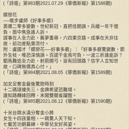
(「詩壇」第983期2021.07.29《華僑新報》第1588期)
蝶戀花
──敬步盧師《好事多磨》
奧運二零多變數，世紀新冠，直把佳期誤。兵緩一年千億
負，箇中焦急誰人訴。
謀事在人全力赴，舊夢重尋，六四東京路。成事在天非往
故，前功差點東流付。
附：盧國才「蝶戀花──好事多磨」：「好事多磨驚變數，節
外生枝，唯恐深情誤。百諾千金焉可負，一波三折誰能訴？
駟馬難追全力赴，射箭開弓，豈有回頭路？信字人言知世
故，口碑無價真心付。」
(「詩壇」第984期2021.08.05《華僑新報》第1589期)
加女足奪金最後驚險時刻
十二碼球連失三，金牌希望恐難堪。
誰知路轉峰回釋，末闖雙關雀躍酣。
(「詩壇」第985期2021.08.12《華僑新報》第1590期)
十米台跳水滿分奪金小將
女生十四孩童相，一跳驚人天下知。
七載苦功朝暮練，中華兒女好英姿。