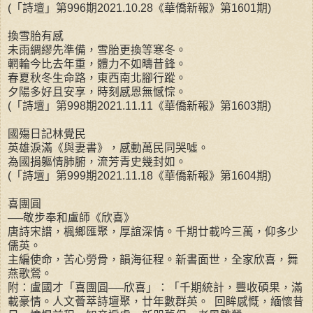
(「詩壇」第996期2021.10.28《華僑新報》第1601期)
換雪胎有感
未雨綢繆先準備，雪胎更換等寒冬。
輞輪今比去年重，體力不如疇昔鋒。
春夏秋冬生命路，東西南北腳行蹤。
夕陽多好且安享，時刻感恩無憾悰。
(「詩壇」第998期2021.11.11《華僑新報》第1603期)
國殤日記林覺民
英雄淚滿《與妻書》，感動萬民同哭噓。
為國捐軀情肺腑，流芳青史幾封如。
(「詩壇」第999期2021.11.18《華僑新報》第1604期)
喜團圓
──敬步奉和盧師《欣喜》
唐詩宋譜，楓鄉匯聚，厚誼深情。千期廿載吟三萬，仰多少
儒英。
主編使命，苦心勞骨，韻海征程。新書面世，全家欣喜，舞
燕歌鶯。
附：盧國才「喜團圓──欣喜」：「千期統計，豐收碩果，滿
載豪情。人文薈萃詩壇聚，廿年數群英。 回眸感慨，緬懷昔