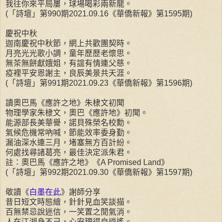
我往你來平局屢，球場喝彩兩新龍。
(「詩壇」第990期2021.09.16《華僑新報》第1595期)
慶祝中秋
迦南慶祝中秋節，網上共歡團契時。
月亮光光歌小調，童年歷歷老懷思。
無茶無餅獻娥姐，有誼有情連父慈。
疫裡平安恩謝主，良辰美景共天涯。
(「詩壇」第991期2021.09.23《華僑新報》第1596期)
讀奧巴馬《應許之地》朱棣文初聞
物理學家朱棣文，奧巴《應許地》初聞。
能源部長美華譽，諾貝殊榮名校勳。
氣候危機常吶喊，節能效率委身勤。
漏油深水連三月，堵塞無方百計紛。
何處找尋諸葛亮，最佳決定派朱君。
註：奧巴馬《應許之地》《A Promised Land》
(「詩壇」第992期2021.09.30《華僑新報》第1597期)
敬讀《
白墨在此
》謝師分享
昔日短文時態繪，針針見血笑談描。
百無禁忌說迷信，一笑置之閒氣消。
人在江湖身不己，心安理得自逍遙。