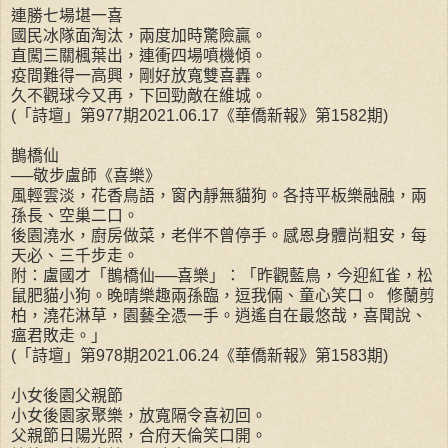
連勝七場堪一喜
國民冰隊面淘汰，兩度加時驚險贏。
直闖三關楓葉出，連衝四場噴機傾。
疫間難得一高興，剛好放寬雙喜轟。
久不觀球今又再，下回勁敵在維城。
(「詩壇」第977期2021.06.17《華僑新報》第1582期)
鵲橋仙
──敬步盧師《喜樂》
風輕雲淡，花香鳥語，窗內靜無貓狗。各持平板樂融融，兩
孫長、空巢二口。
後園澆水，廚房做菜，老伴不曾停手。感恩身體尚粗安，每
天必、三千步走。
附：盧國才「鵲橋仙──喜樂」：「昨觀藍鳥，今迎紅雀，松
鼠肥貓小狗。晚晴樂趣兩孫臨，逗我倆、童心笑口。 修蘭剪
柏，澆花淋草，園藝全憑一手。逍遙自在最悠哉，喜聞說、
瘟君敗走。」
(「詩壇」第978期2021.06.24《華僑新報》第1583期)
小女後園父親節
小女後園家聚樂，放寬隔令喜初回。
父親節日陽光照，合府天倫笑口開。