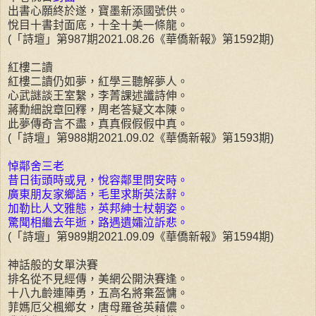
出書心願終於遂，寶墨新添國號供。
悅目十書封面底，十全十美一條龍。
(「詩壇」第987期2021.08.26《華僑新報》第1592期)
紅樓二讀
紅樓二讀仍如夢，紅學三聽解夢人。
心武謎談王室繫，李菁課述讖詩伸。
蔣勳細說章回釋，周老答疑文本陳。
此夢傳奇言不盡，真真假假假中真。
(「詩壇」第988期2021.09.02《華僑新報》第1593期)
悼鄰舍三老
昔日街頭時或見，悅容鄰里問安時。
廣東朋友家鄉語，毛里求斯英法辭。
加勒比人文雅態，英邦紳士杖朝姿。
驚聞相繼去年逝，路遇遺孀泣訴悲。
(「詩壇」第989期2021.09.09《華僑新報》第1594期)
神話般的女單決賽
排名從不見經傳，美網公開決賽逢。
十八九齡連陣勇，五高名將棄盔慵。
菲媽厄父楓鄉女，唐母羅爸英藉儂。