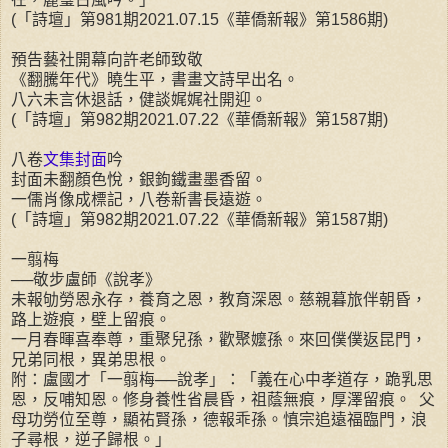
(「詩壇」第981期2021.07.15《華僑新報》第1586期)
預告藝社開幕向許老師致敬
《翻騰年代》曉生平，書畫文詩早出名。
八六未言休退話，健談娓娓社開迎。
(「詩壇」第982期2021.07.22《華僑新報》第1587期)
八卷
文集封面
吟
封面未翻顏色悅，銀鉤鐵畫墨香留。
一儒肖像成標記，八卷新書長遠遊。
(「詩壇」第982期2021.07.22《華僑新報》第1587期)
一翦梅
──敬步盧師《說孝》
未報劬勞恩永存，養育之恩，教育深恩。慈親暮旅伴朝昏，
路上遊痕，壁上留痕。
一月春暉喜奉尊，重聚兒孫，歡聚嬤孫。來回僕僕返昆門，
兄弟同根，異弟思根。
附：盧國才「一翦梅──說孝」：「義在心中孝道存，跪乳思
恩，反哺知恩。修身養性省晨昏，祖蔭無痕，厚澤留痕。 父
母功勞位至尊，顯祐賢孫，德報乖孫。慎宗追遠福臨門，浪
子尋根，逆子歸根。」