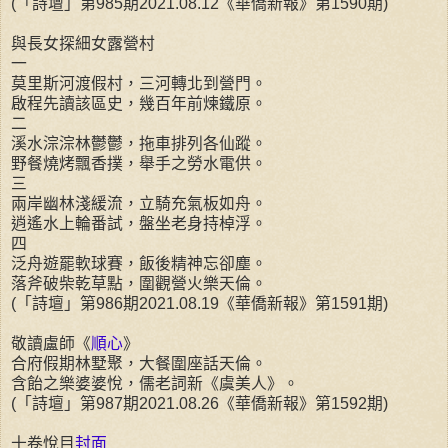
(「詩壇」第985期2021.08.12《華僑新報》第1590期)
與長女探細女露營村
一
莫里斯河渡假村，三河轉北到營門。
啟程先讀該區史，幾百年前煉鐵原。
二
溪水淙淙林鬱鬱，拖車排列各仙蹤。
野餐燒烤飄香撲，舉手之勞水電供。
三
兩岸幽林淺緩流，立騎充氣板如舟。
逍遙水上輪番試，盤坐老身持棹浮。
四
泛舟遊罷軟球賽，飯後精神忘卻塵。
落斧破柴乾草點，圍觀營火樂天倫。
(「詩壇」第986期2021.08.19《華僑新報》第1591期)
敬讀盧師《
順心
》
合府假期林墅聚，大餐圍座話天倫。
含飴之樂婆婆悅，儒老詞新《虞美人》。
(「詩壇」第987期2021.08.26《華僑新報》第1592期)
十卷悅目
封面