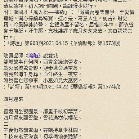
恭耳聽評。初入詞門園圃，蹣跚慢步隨行。
附：盧國才「風入松──書緣」：「藏書萬卷樂無爭，至愛價
連城。開心捧讀尋稀寶，這才是、寫意人生。訪古神遊史
籍，吟風醉詠詩聲。 金銀滿屋不留名，屈指卌年情。節衣省
食千堆紙，汗牛壓、充棟誰評？歲月匆匆來去，文章諤諤言
行。」
(「詩壇」第968期2021.04.15《華僑新報》第1573期)
敬讀盧師《
淪陷
》說雙城
雙城故事有何同，西貢金邊炮彈攻。
戰火屠城驚骨野，避秦逃命過雷叢。
船民怒海千身葬，血汗終生一夜空。
如說傷亡悲慘事，小巫如見大巫躬。
(「詩壇」第969期2021.04.22《華僑新報》第1574期)
四月遲來
一
窗邊閒坐觀園景，鄰里千枝初葉芽。
四月遲來飄雪墜，雪花滿樹似櫻花。
二
午後仍然飄雪雨，尋幽持傘步林園。
千枝裹素空濛霧，初翠梢頭爭艷繁。