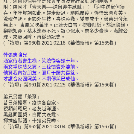
註：迦南與伯特里是教會年長及青壯家庭兩個團契。
附：盧國才「齊天樂──送鼠迎牛感賦」：「迎牛送鼠何須
喜，年年賀詞如此。趕走新冠，驅除厲疫，憧憬宏圖真美。
驚魂乍起。更節外生枝，毒株添幾。變異成千，藥苗研發永
無止。 東風又吹萬里。正連天白雪，撰聯紅紙。豁達隨緣，
樂觀知命，枯木逢春不死。詩心似水。問多少豪情，滿腔公
理。來歲回眸，再從頭記史。」
(「詩壇」第960期2021.02.18《華僑新報》第1565期)
悼張志強兄
酒家侍者書生樣，笑臉從容幾十年。
兩女掌珠慈父翼，三孫懷寶外婆前。
他賢我內好朋友，彌月于歸共喜筵。
才讚合家園照美，不期傳耗已成仙。
(「詩壇」第961期2021.02.25《華僑新報》第1566期)
弟兄另類「茶聚」
昔日茶樓聚，疫情各自家。
視頻前咫尺，老友越洋涯。
黑髮同團契，白頭共晚霞。
揶揄幽默語，十幾弟兄嘩。
(「詩壇」第962期2021.03.04《華僑新報》第1567期)