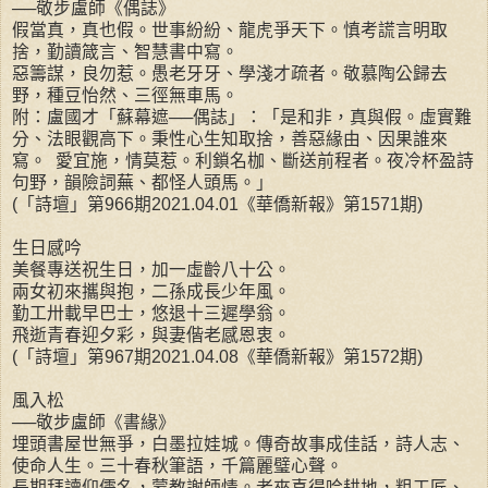
──敬步盧師《偶誌》
假當真，真也假。世事紛紛、龍虎爭天下。慎考謊言明取
捨，勤讀箴言、智慧書中寫。
惡籌謀，良勿惹。愚老牙牙、學淺才疏者。敬慕陶公歸去
野，種豆怡然、三徑無車馬。
附：盧國才「蘇幕遮──偶誌」：「是和非，真與假。虛實難
分、法眼觀高下。秉性心生知取捨，善惡緣由、因果誰來
寫。 愛宜施，情莫惹。利鎖名枷、斷送前程者。夜冷杯盈詩
句野，韻險詞蕪、都怪人頭馬。」
(「詩壇」第966期2021.04.01《華僑新報》第1571期)
生日感吟
美餐專送祝生日，加一虛齡八十公。
兩女初來攜與抱，二孫成長少年風。
勤工卅載早巴士，悠退十三遲學翁。
飛逝青春迎夕彩，與妻偕老感恩衷。
(「詩壇」第967期2021.04.08《華僑新報》第1572期)
風入松
──敬步盧師《書緣》
埋頭書屋世無爭，白墨拉娃城。傳奇故事成佳話，詩人志、
使命人生。三十春秋筆語，千篇麗璧心聲。
長期拜讀仰儒名，蒙教謝師情。老來喜得吟耕地，粗工匠、