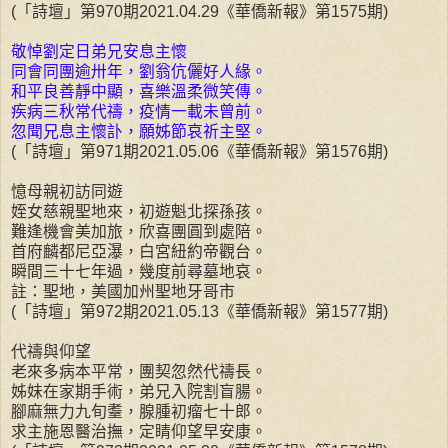
(「詩壇」第970期2021.04.29《華僑新報》第1575期)
敬悼劉定日弟兄安息主懷
同會同團逾卅年，劉翁伉儷好人緣。
和平良善靜中顯，喜樂溫柔微笑傳。
疾病三秋常代禱，疫情一載未曾前。
忽聞兄息主懷訃，願姊節哀祈主堅。
(「詩壇」第971期2021.05.06《華僑新報》第1576期)
憶母親初訪同遊
姪女慈親聖地來，初遊魁北探孫孩。
難逢機會美加旅，欣喜團圓到處陪。
首府麟都尼亞瀑，白宮紐約帝觀台。
瞬間三十七年過，幾度前尋墓地哀。
註：聖地，美國加州聖地牙哥市
(「詩壇」第972期2021.05.13《華僑新報》第1577期)
代禱與仰望
老來多病本平常，團契忽然代禱長。
姊妹在家期手術，弟兄入院割盲腸。
腳麻無力九旬耋，腺腫初瘤七十郎。
求主施恩醫治撫，定睛仰望早安康。