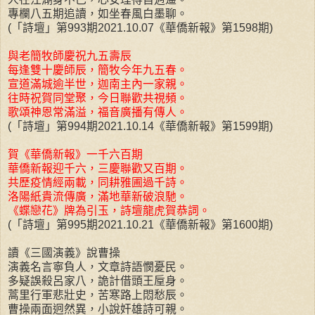
專欄八五期追讀，如坐春風白墨聊。
(「詩壇」第993期2021.10.07《華僑新報》第1598期)
與老簡牧師慶祝九五壽辰
每逢雙十慶師辰，簡牧今年九五春。
宣道滿城逾半世，迦南主內一家親。
往時祝賀同堂聚，今日聯歡共視頻。
歌頌神恩常滿溢，福音廣播有傳人。
(「詩壇」第994期2021.10.14《華僑新報》第1599期)
賀《華僑新報》一千六百期
華僑新報迎千六，三慶聯歡又百期。
共歷疫情經兩載，同耕雅圃過千詩。
洛陽紙貴流傳廣，滿地華新破浪馳。
《蝶戀花》牌為引玉，詩壇龍虎賀恭詞。
(「詩壇」第995期2021.10.21《華僑新報》第1600期)
讀《三國演義》說曹操
演義名言寧負人，文章詩語憫憂民。
多疑誤殺呂家八，詭計借頭王垕身。
蒿里行軍悲壯史，苦寒路上悶愁辰。
曹操兩面迥然異，小說奸雄詩可親。