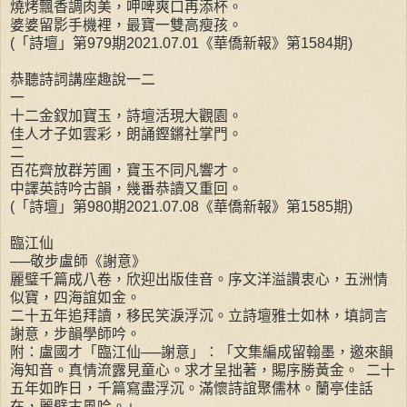
燒烤飄香調肉美，呷啤爽口再添杯。
婆婆留影手機裡，最寶一雙高瘦孩。
(「詩壇」第979期2021.07.01《華僑新報》第1584期)
恭聽詩詞講座趣說一二
一
十二金釵加寶玉，詩壇活現大觀園。
佳人才子如雲彩，朗誦鏗鏘社掌門。
二
百花齊放群芳圃，寶玉不同凡響才。
中譯英詩吟古韻，幾番恭讀又重回。
(「詩壇」第980期2021.07.08《華僑新報》第1585期)
臨江仙
──敬步盧師《謝意》
麗璧千篇成八卷，欣迎出版佳音。序文洋溢讚衷心，五洲情
似寶，四海誼如金。
二十五年追拜讀，移民笑淚浮沉。立詩壇雅士如林，填詞言
謝意，步韻學師吟。
附：盧國才「臨江仙──謝意」：「文集編成留翰墨，邀來韻
海知音。真情流露見童心。求才呈拙著，賜序勝黃金。 二十
五年如昨日，千篇寫盡浮沉。滿懷詩誼聚儒林。蘭亭佳話
在，麗璧古風吟。」