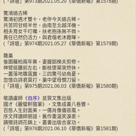
(「詩壇」第973期2021.05.20《華僑新報》第1578期)
驚鴻過古稀
驚鴻初遇才雙十，老伴今天過古稀。
共苦同甘經半世，由南至北越洋機。
相夫育女千叮囑，扶老抱孫無不微。
責任已然仍活力，與君偕老沐霞暉。
(「詩壇」第974期2021.05.27《華僑新報》第1579期)
雛巢
後園籬柏兩年棄，妻握鋁梯夫剪修。
伸臂挺腰前左右，斷枝墜葉突然休。
一叢落地雛窩露，三四驚弓幼鳥憂。
忽憶白詩君莫打，巢中望母憫刀留。
(「詩壇」第975期2021.06.03《華僑新報》第1580期)
敬讀盧師《
自序
》並賀文集出版
國才《麗璧軒隨筆》，文集成書八卷豐。
百態人生封面美，一儒肖像儀容風。
序文拜讀師朋誼，舊作重溫笑淚衷。
饋贈詩詞花錦上，叢書出版合家功。
(「詩壇」第976期2021.06.10《華僑新報》第1581期)