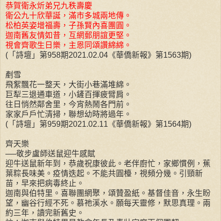
恭賀衛永炘弟兄九秩壽慶
衛公九十欣華誕，滿市多城兩地傳。
松柏英姿增福壽，子孫賢內喜團圓。
迦南舊友情如昔，互網郵朋誼更堅。
視會齊歌生日樂，主恩同頌讚綿綿。
(「詩壇」第958期2021.02.04《華僑新報》第1563期)
剷雪
飛絮飄花一整天，大街小巷滿堆綿。
巨犁三退通車道，小鏟百揮疲臂肩。
往日悄然鄰舍里，今宵熱鬧各門前。
家家戶戶忙清掃，聯想幼時將過年。
(「詩壇」第959期2021.02.11《華僑新報》第1564期)
齊天樂
──敬步盧師送鼠迎牛感賦
迎牛送鼠新年到，恭歲祝康彼此。老伴廚忙，家鄉慣例，蕉
葉粽長味美。疫情迭起。不能共圓檯，視頻分幾。引頸新
苗，早來把病毒終止。
迦南與伯特里。喜聯團網聚，頌贊盈紙。基督佳音，永生盼
望，幽谷行經不死。慕祂溪水。願每天靈修，默思真理。兩
約三年，讀完新舊史。