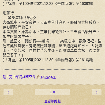
(「詩壇」第1004期2021.12.23《華僑新報》第1609期)
踏莎行
──敬步盧師《樂境》
大衛城中，平安夜裡，天軍宣告佳音駛。耶蘇降世道成身，
存心順服卑微己。
本是真神，原為活水，羔羊代罪犧牲死。三天復活後升天，
永生盼望頭生子。
附：盧國才「踏莎行──樂境」：「樂境心中，歡歌酒裡，臨
危不亂輕舟駛。有驚無險越雄關，懸崖絕處尋知己。 大愛如
山，至交若水，同甘共苦忘生死。疾風勁草歲寒松，後凋氣
節思君子。」
(「詩壇」第1005期2021.12.30《華僑新報》第1610期)
魁北克中華詩詞研究會
於
1/02/2021
‹
›
首頁
查看網路版