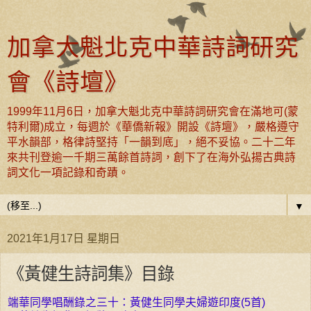
加拿大魁北克中華詩詞研究
會《詩壇》
1999年11月6日，加拿大魁北克中華詩詞研究會在滿地可(蒙
特利爾)成立，每週於《華僑新報》開設《詩壇》，嚴格遵守
平水韻部，格律詩堅持「一韻到底」，絕不妥協。二十二年
來共刊登逾一千期三萬餘首詩詞，創下了在海外弘揚古典詩
詞文化一項記錄和奇蹟。
▼
2021年1月17日 星期日
《黃健生詩詞集》目錄
端華同學唱酬錄之三十：黃健生同學夫婦遊印度(5首)