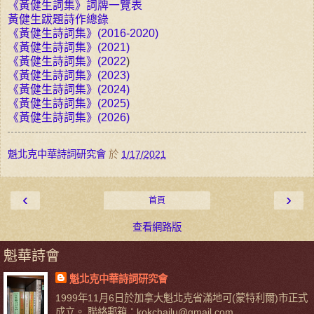
《黃健生詞集》詞牌一覽表
黃健生跋題詩作總錄
《黃健生詩詞集》(2016-2020)
《黃健生詩詞集》(2021)
《黃健生詩詞集》(2022
)
《黃健生詩詞集》(2023)
《黃健生詩詞集》(2024)
《黃健生詩詞集》(2025)
《黃健生詩詞集》(2026)
魁北克中華詩詞研究會
於
1/17/2021
‹
›
首頁
查看網路版
魁華詩會
魁北克中華詩詞研究會
1999年11月6日於加拿大魁北克省滿地可(蒙特利爾)市正式
成立。 聯絡郵箱：kokchailu@gmail.com