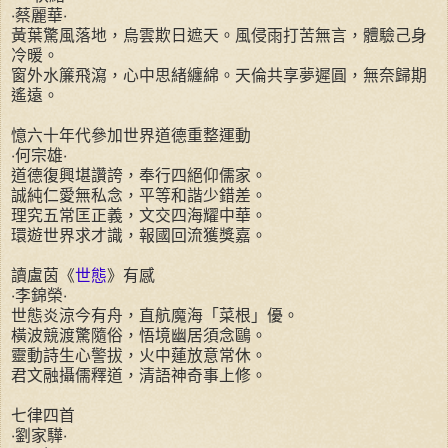
‧蔡麗華‧
黃葉驚風落地，烏雲欺日遮天。風侵雨打苦無言，體驗己身
冷暖。
窗外水簾飛瀉，心中思緒纏綿。天倫共享夢遲圓，無奈歸期
遙遠。
憶六十年代參加世界道德重整運動
‧何宗雄‧
道德復興堪讚誇，奉行四絕仰儒家。
誠純仁愛無私念，平等和諧少錯差。
理究五常匡正義，文交四海耀中華。
環遊世界求才識，報國回流獲獎嘉。
讀盧茵《
世態
》有感
‧李錦榮‧
世態炎涼今有舟，直航魔海「菜根」優。
橫波競渡驚隨俗，悟境幽居須念鷗。
靈動詩生心警拔，火中蓮放意常休。
君文融攝儒釋道，清語神奇事上修。
七律四首
‧劉家驊‧