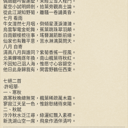
偶過聽吟留謝墅，未經立雪入程門。
星空小試明師劍，拾葉旁觀高士論。
從此江湖知野菊，離騷一卷誦黃昏。
七月 看雨
牛女潸然七月咽，倒傾星漢淚漣漣。
烏雲掣電金蛇舞，蕉葉跳珠翠羽顛。
白雨銀梭梳往事，瑤簪漏箭斷前緣。
仙家也有難平意，苦水淋漓莫問天。
八月 自寄
清高八月與誰同？紫菊香搖一徑風。
北美蟬鳴逐年換，南山楓葉待秋紅。
不因知己泅人海，惟愿寸心容碧空。
他日此身歸我有，閑雲野鶴任西東。
七絕二首
‧許昭華‧
一、寒秋
高寒秋晚總無常，楓葉稀疏萬木霜。
寥寂江天呈一色，惟餘愁緒待來陽。
二、秋賦
泠泠秋水泛江尋，綠灑紅飄入素襟。
新洗湖山空一席，飛泉作酒伴清吟。