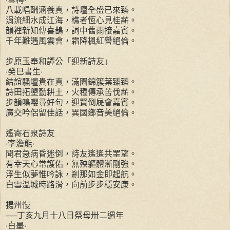
八載唱酬涵養真，詩壇全盛已來臻。
涓流細水成江海，樵者恆心見桂薪。
韻裡新知傳喜鵲，詞中舊雨接嘉賓。
千年難遇風雲會，霜降楓紅譽絕倫。
步原玉奉和譚公「迎新詩友」
‧癸巳書生‧
結誼騷壇貴在真，滿園錦簇葉臻臻。
詩田拓墾勤耕土，火種傳承苦伐薪。
步韻鳴嚶尋好句，迎賢倒屣會嘉賓。
廣交吟侶留佳話，異國鄉音美絕倫。
遙寄石泉詩友
‧李澹能‧
聞君急病昏迷倒，詩友遙遙共罣望。
有幸天心常護佑，無殃軀體漸剛強。
浮生似夢惟吟詠，剎那如金即起航。
白雪溫城時路滑，向前步步穩安康。
揚州慢
──丁亥九月十八日祭母卅二週年
‧白墨‧