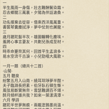
一
半生風雨一身傷，壯志難酬鬢染霜。
忍去鄉關三萬裏，夕陽為伴話滄桑。
二
功名擯棄去從容，借乘西洋風萬重。
書篋琴囊塵拭淨，夢中仗劍也屠龍。
三
歲月蹉跎髮半灰，雄圖輾轉化塵埃。
羞將心事言妻友，共劃兒孫成至材。
四
時乖命蹇奈其何，回首平生孟浪多。
易水空流千古淚，小兒勁唱大風歌。
一月一題（總共十二首）
‧山菊‧
五月 聽泉
紛繁五月入山南，繞耳琮琤夢半酣。
夫子臨淵長把素，伯牙臥石頓生慚。
風弦易斷實無奈，雲瑟難調百不堪。
醉月傾杯誰共我？如來一葉漾清潭。
六月 學詩
蹉跎半世夢無痕，兩載塗鴉墨尚溫。