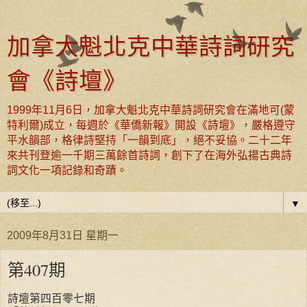
加拿大魁北克中華詩詞研究
會《詩壇》
1999年11月6日，加拿大魁北克中華詩詞研究會在滿地可(蒙
特利爾)成立，每週於《華僑新報》開設《詩壇》，嚴格遵守
平水韻部，格律詩堅持「一韻到底」，絕不妥協。二十二年
來共刊登逾一千期三萬餘首詩詞，創下了在海外弘揚古典詩
詞文化一項記錄和奇蹟。
▼
2009年8月31日 星期一
第407期
詩壇第四百零七期