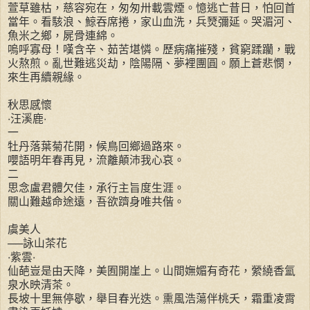
萱草雖枯，慈容宛在，匆匆卅載雲煙。憶逃亡昔日，怕回首
當年。看駭浪、鯨吞席捲，家山血洗，兵燹彌延。哭湄河、
魚米之鄉，屍骨連綿。
嗚呼寡母！嘆含辛、茹苦堪憐。歷病痛摧殘，貧窮蹂躪，戰
火熬煎。亂世難逃災劫，陰陽隔、夢裡團圓。願上蒼悲憫，
來生再續親緣。
秋思感懷
‧汪溪鹿‧
一
牡丹落葉菊花開，候鳥回鄉過路來。
嚶語明年春再見，流離顛沛我心哀。
二
思念盧君體欠佳，承行主旨度生涯。
關山難越命途遠，吾欲躋身唯共偕。
虞美人
──詠山茶花
‧紫雲‧
仙葩豈是由天降，美囿開崖上。山間嫵媚有奇花，縈繞香氳
泉水映清茶。
長坡十里無停歇，舉目春光迭。熏風浩蕩伴桃夭，霜重凌霄