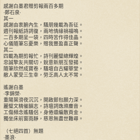
感謝白墨君贈剪報兩百多期
‧鄭石泉‧
其一
感謝由衷腑內生，騷朋幾載為吾征。
週刊報紙詩詞復，兩地情緣禍福鳴。
二百多期呈一袋，四時苦作得佳晶。
心儀隨筆忘憂樂，贈我豐盈喜正聲。
其二
四載為期剪報忙，詩刊麗璧總輝煌。
忠誠摯友共關切，銳意新朋互發揚。
隨筆欣然成寶卷，騷壇自古耀華堂。
敝人蒙受三生幸，勞乏高人太不常。
遙謝白墨
‧李錦榮‧
重陽葉滑夜沉沉，開啟郵包願力深。
麗璧文精催韻志，詩壇詞逸滌塵音。
工傷頻念遙騷侶，身倦還編散頁金。
獨坐床前窗雨靜，慈恩無盡世難尋。
（七絕四首）無題
‧墨浪‧