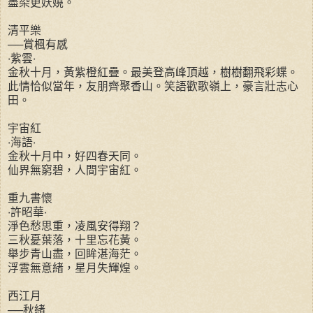
盡染更妖嬈。
清平樂
──賞楓有感
‧紫雲‧
金秋十月，黃紫橙紅疊。最美登高峰頂越，樹樹翻飛彩蝶。
此情恰似當年，友朋齊聚香山。笑語歡歌嶺上，豪言壯志心
田。
宇宙紅
‧海語‧
金秋十月中，好四春天同。
仙界無窮碧，人間宇宙紅。
重九書懷
‧許昭華‧
淨色愁思重，凌風安得翔？
三秋憂葉落，十里忘花黃。
舉步青山盡，回眸湛海茫。
浮雲無意緒，星月失輝煌。
西江月
──秋緒