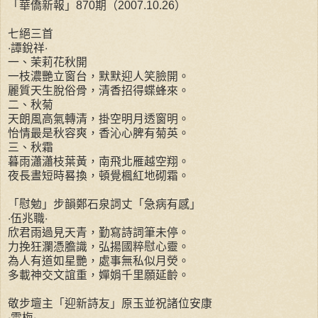
「華僑新報」870期（2007.10.26）
七絕三首
‧譚銳祥‧
一、茉莉花秋開
一枝濃艷立窗台，默默迎人笑臉開。
麗質天生脫俗骨，清香招得蝶蜂來。
二、秋菊
天朗風高氣轉清，掛空明月透窗明。
怡情最是秋容爽，香沁心脾有菊英。
三、秋霜
暮雨瀟瀟枝葉黃，南飛北雁越空翔。
夜長晝短時晷換，頓覺楓紅地砌霜。
「慰勉」步韻鄭石泉詞丈「急病有感」
‧伍兆職‧
欣君雨過見天青，勤寫詩詞筆未停。
力挽狂瀾憑膽識，弘揚國粹慰心靈。
為人有道如星艷，處事無私似月熒。
多載神交文誼重，嬋娟千里願延齡。
敬步壇主「迎新詩友」原玉並祝諸位安康
‧雪梅‧