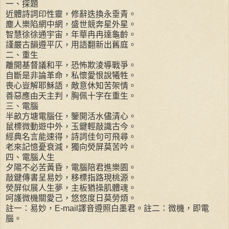
一、探題
近體詩詞印性靈，修辭迭換永垂青。
塵人樂陷網中網，盛世競奔星外星。
智慧徐徐通宇宙，年華冉冉達龜齡。
謹嚴古韻遵平仄，用語翻新出舊庭。
二、重生
離開基督議和平，恐怖欺淩導戰爭。
自斷是非論革命，私懷愛恨說犧牲。
喪心豈解耶穌語，敵意休知苦架情。
善惡應由天主判，胸佩十字在重生。
三、電腦
半畝方塘電腦任，鑒開活水儘清心。
鼠標微動遊中外，玉鍵輕敲識古今。
經典名言能速得，詩詞佳句可飛尋。
老來記憶憂衰減，獨向熒屏莫苦吟。
四、電腦人生
夕陽不必苦黃昏，電腦陪君進樂園。
敲鍵傳書呈易妙，移標指路現桃源。
熒屏似展人生夢，主板猶操肌體魂。
呵護微機關愛己，悠悠度日莫勞煩。
註一：易妙，E-mail譯音遵照白墨君。註二：微機，即電
腦。