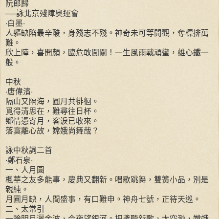
阮郎歸
──詠北京殘障奧運會
‧白墨‧
人軀缺陷最辛酸，身殘志不殘。神奇未可等閒觀，奪標排萬
難。
欣上陣，喜開顏，臨危敢闖關！一生風雨戰頑蠻，雄心鐵一
般。
中秋
‧唐偉濱‧
隔山又隔海，圓月共徘徊。
覓得清思在，難尋往日杯。
鄉情憑寄月，客淚已收來。
落寞離心故，嫦娥尚舞哉？
詠中秋詞二首
‧鄭石泉‧
一、人月圓
楓華之友多能事，慶典又翻新。唱歌跳舞，雙簧小品，別是
親純。
月圓月缺，人間盛事，有口難申。神舟七號，正待天巡。
二、太常引
一輪明月灑金波，今夜望銀河。把盞聽新歌，太空渺，嫦娥