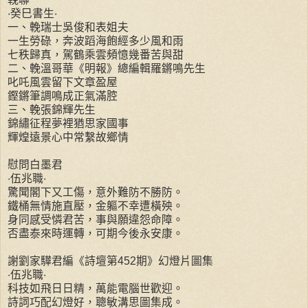
‧癸巳書生‧
一、輓瑞士吳俊和表姐夫
一生勞碌，奔波蹈海飽經多少風和雨
七秩歸真，駕鶴乘雲頻憶幾番苦與甜
二、輓溫哥華《明報》總編輯羅鏘鳴先生
叱吒風雲留下文章盈屋
鏗鏘筆調鳴成正氣滿腔
三、輓張錦輝先生
錦繡征程夢裡猶思家國事
輝煌遠景心中常繫故鄉情
慰問白墨君
‧伍兆職‧
驚聞閣下又工傷，意外難防不勝防。
鐵桶無情施直壓，金軀不幸遭橫殃。
身同感受憐君苦，事與願違怨命障。
否盡泰來時運轉，可期今後永安康。
謝劉家驊君編《詩壇第452期》幻燈片圖集
‧伍兆職‧
科技如飛日日精，萬能電腦世歡迎。
詩詞巧配幻燈好，聰敏溝思圖集成。