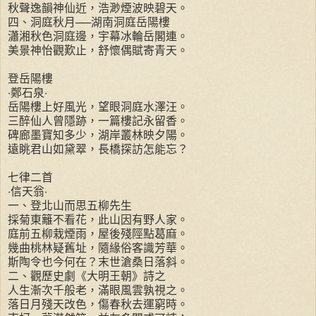
秋聲逸韻神仙近，浩渺煙波映碧天。
四、洞庭秋月──湖南洞庭岳陽樓
瀟湘秋色洞庭邊，宇幕冰輪岳閣連。
美景神怡觀歎止，舒懷偶賦寄青天。
登岳陽樓
‧鄭石泉‧
岳陽樓上好風光，望眼洞庭水澤汪。
三醉仙人曾隱跡，一篇樓記永留香。
碑廊墨寶知多少，湖岸叢林映夕陽。
遠眺君山如黛翠，長橋探訪怎能忘？
七律二首
‧信天翁‧
一、登北山而思五柳先生
採菊東籬不看花，此山因有野人家。
庭前五柳栽煙雨，屋後殘陘點葛麻。
幾曲桃林疑舊址，隨緣俗客識芳華。
斯陶令也今何在？末世滄桑日落斜。
二、觀歷史劇《大明王朝》詩之
人生漸次千般老，滿眼風雲孰視之。
落日月殘天改色，傷春秋去運窮時。