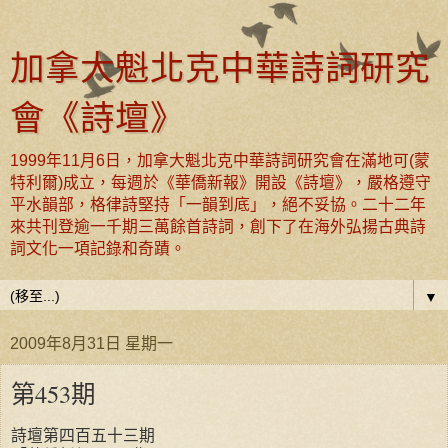
加拿大魁北克中華詩詞研究
會《詩壇》
1999年11月6日，加拿大魁北克中華詩詞研究會在滿地可(蒙
特利爾)成立，每週於《華僑新報》開設《詩壇》，嚴格遵守
平水韻部，格律詩堅持「一韻到底」，絕不妥協。二十二年
來共刊登逾一千期三萬餘首詩詞，創下了在海外弘揚古典詩
詞文化一項記錄和奇蹟。
▼
2009年8月31日 星期一
第453期
詩壇第四百五十三期