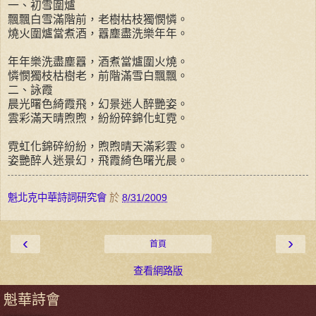
一、初雪圍爐
飄飄白雪滿階前，老樹枯枝獨憫憐。
燒火圍爐當煮酒，囂塵盡洗樂年年。
年年樂洗盡塵囂，酒煮當爐圍火燒。
憐憫獨枝枯樹老，前階滿雪白飄飄。
二、詠霞
晨光曙色綺霞飛，幻景迷人醉艷姿。
雲彩滿天晴煦煦，紛紛碎錦化虹霓。
霓虹化錦碎紛紛，煦煦晴天滿彩雲。
姿艷醉人迷景幻，飛霞綺色曙光晨。
魁北克中華詩詞研究會
於
8/31/2009
‹
›
首頁
查看網路版
魁華詩會