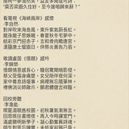
南柯一夢潸然笑，益友多聞或可詩：
“莫否梁園久住好，至今誰唱歸來辭？”
看電視《海峽兩岸》感懷
‧李自然‧
對岸吹來海島風，東升紫氣蔚長虹。
龍孫龍子思娘親，春夏秋冬宅夢中。
結彩京門迎赤子，言和骨肉瞻唐宮。
漢疆唐土璧圓日，供祭炎黃告乃翁。
敬讀盧茵《借題》感吟
‧李錦榮‧
借題情意感吾心，騷侶驚聞暗影侵。
慈父受傷身痛楚，女兒陪伴夜何深。
家中養息詩壇事，病裡無忘隨筆林。
禮佛消災師啟示，願君體健吉祥臨。
回校旁聽
‧李澹能‧
喫罷湯糕進校園，初秋暑氣漸無言。
回思既往書燈夜，再入今時課室門。
滿處聰明新學子，凝心勤奮舊詩魂。
師生對答忘鐘響，未抵家前鴉已昏。