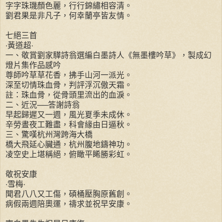
字字珠璣顏色麗，行行錦繡相容清。
劉君果是非凡子，何幸蘭亭皆友情。
七絕三首
‧黃道超‧
一、敬賞劉家驊詩翁選編白墨詩人《無墨樓吟草》，製成幻
燈片集作品感吟
尊師吟草草花香，拂手山河一派光。
深至切情珠血骨，判評浮沉傲天霜。
註：珠血骨，從骨頭里流出的血淚。
二、近況──答謝詩翁
早起歸遲又一週，風光夏季未成休。
辛勞晝夜工難盡，科會緣由日逼秋。
三、驚嘆杭州灣跨海大橋
橋大飛延心臟通，杭州腹地鑄神功。
凌空史上堪稱絕，俯瞰平睎勝彩虹。
敬祝安康
‧雪梅‧
聞君八八又工傷，碩桶壓胸原舊創。
病假兩週陪奧運，禱求並祝早安康。