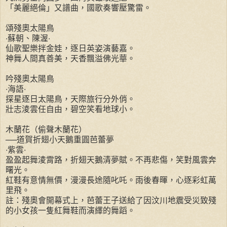
「美麗絕倫」又譜曲，國歌奏響壓驚雷。
頌殘奧太陽鳥
‧蘇朝、陳渥‧
仙歌聖樂拌金娃，逐日英姿演藝嘉。
神舞人間真善美，天香飄溢佛光華。
吟殘奧太陽鳥
‧海語‧
探星逐日太陽鳥，天際旅行分外俏。
壯志淩雲任自由，碧空笑看地球小。
木蘭花（偷聲木蘭花）
──道賀折翅小天鵝重圓芭蕾夢
‧紫雲‧
盈盈起舞淩霄路，折翅天鵝清夢賦。不再悲傷，笑對風雲奔
曙光。
紅鞋有意情無價，漫漫長途隨叱吒。雨後春暉，心逐彩虹萬
里飛。
註：殘奧會開幕式上，芭蕾王子送給了因汶川地震受災致殘
的小女孩一隻紅舞鞋而演繹的舞蹈。