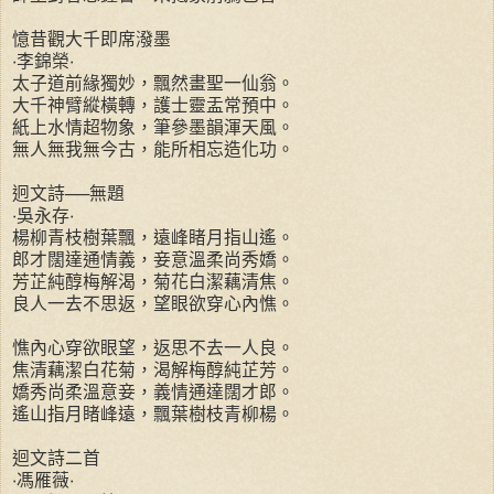
憶昔觀大千即席潑墨
‧李錦榮‧
太子道前緣獨妙，飄然畫聖一仙翁。
大千神臂縱橫轉，護士靈盂常預中。
紙上水情超物象，筆參墨韻渾天風。
無人無我無今古，能所相忘造化功。
迥文詩──無題
‧吳永存‧
楊柳青枝樹葉飄，遠峰睹月指山遙。
郎才闊達通情義，妾意溫柔尚秀嬌。
芳芷純醇梅解渴，菊花白潔藕清焦。
良人一去不思返，望眼欲穿心內憔。
憔內心穿欲眼望，返思不去一人良。
焦清藕潔白花菊，渴解梅醇純芷芳。
嬌秀尚柔溫意妾，義情通達闊才郎。
遙山指月睹峰遠，飄葉樹枝青柳楊。
迴文詩二首
‧馮雁薇‧