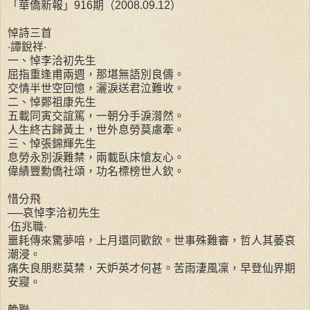
「華僑新報」916期（2008.09.12）
悼詩三首
‧譚銳祥‧
一、悼李洽初先生
屈指重逢甫兩週，那堪無語別良儔。
交情半世空回憶，灑淚送君泣難收。
二、悼鄭祖康先生
五載同寅交誼篤，一朝分手淚潸然。
人生終古歸黃土，世外息勞莫慮牽。
三、悼張錦輝先生
息勞永別淚難禁，兩載臥床愴友心。
偉績豐勳僑社頌，功名標榜世人欽。
惜分飛
──哀悼李洽初先生
‧伍兆職‧
噩耗傳來驚夢喑，上月還同歡飲。世事殊難審，哲人其萎哀
潮浸。
痛失良朋悲莫禁，天妒英才何甚。苦雨淒風凜，早登仙界期
安寢。
輓聯