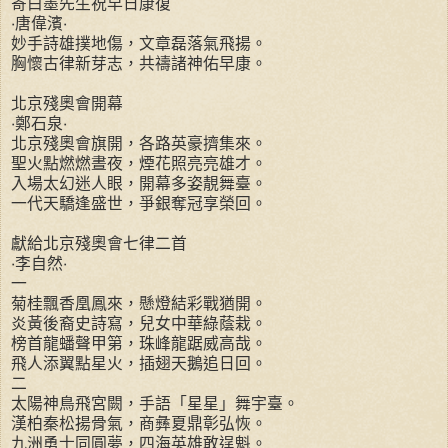
寄白墨先生祝早日康復
‧唐偉濱‧
妙手詩雄撲地傷，文章磊落氣飛揚。
胸懷古律新芽志，共禱諸神佑早康。
北京殘奧會開幕
‧鄭石泉‧
北京殘奧會旗開，各路英豪擠集來。
聖火點燃燃晝夜，煙花照亮亮雄才。
入場太幻迷人眼，開幕多姿靚舞臺。
一代天驕逢盛世，爭銀奪冠享榮回。
獻給北京殘奧會七律二首
‧李自然‧
一
菊桂飄香凰鳳來，懸燈結彩戰猶開。
炎黃後裔史詩寫，兒女中華綠蔭栽。
榜首龍蟠聲甲第，珠峰龍踞威高哉。
飛人添翼點星火，插翅天鵝追日回。
二
太陽神鳥飛宮闕，手語「星星」舞宇臺。
漢柏秦松揚骨氣，商彝夏鼎彰弘恢。
九洲勇士同圓夢，四海英雄敢逞魁。