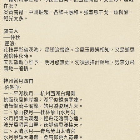
在麼？
炎黃裔胄，中興崛起，各族共融和。強盛息干戈，睡獅醒，
韜光太多。
虞美人
──仲秋
‧墨浪‧
花枝弄影幽溪澹， 星墜流螢焰。金風玉露遇相知，又是鄉思
逾倍仲秋時。
天涯望斷心誰予， 明月憨無語。勿須扳指計歸程，勞燕分飛
兩地一般情。
神州賞月四首
‧許昭華‧
一、平湖秋月──杭州西湖白堤側
拂面秋風柳岸邊，湖平似鏡廣寒連。
清輝倒瀉金漪爍，皓月嬌姿現九天。
二、象山夜月──桂林象山水月洞
水月相親吻洞邊，輕舟泛渡兩心連。
波光萬頃青山翠，夜靜幽思滿桂天。
三、太清水月──青島勞山太清宮
水月爭輝大海邊，登高仰眺九宵連。