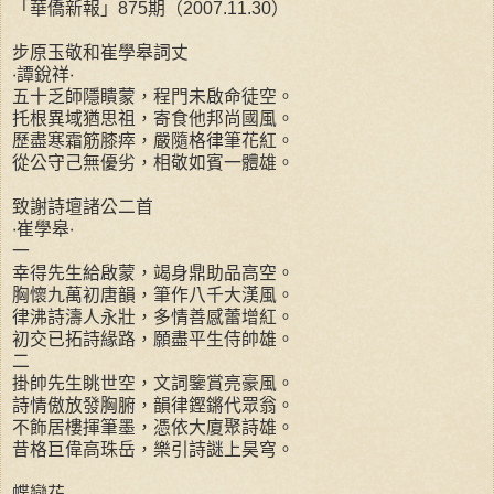
「華僑新報」875期（2007.11.30）
步原玉敬和崔學皋詞丈
‧譚銳祥‧
五十乏師隱瞶蒙，程門未啟命徒空。
托根異域猶思祖，寄食他邦尚國風。
歷盡寒霜筋膝瘁，嚴隨格律筆花紅。
從公守己無優劣，相敬如賓一體雄。
致謝詩壇諸公二首
‧崔學皋‧
一
幸得先生給啟蒙，竭身鼎助品高空。
胸懷九萬初唐韻，筆作八千大漢風。
律沸詩濤人永壯，多情善感蕾增紅。
初交已拓詩緣路，願盡平生侍帥雄。
二
掛帥先生眺世空，文詞鑒賞亮豪風。
詩情傲放發胸腑，韻律鏗鏘代眾翁。
不飾居樓揮筆墨，憑依大廈聚詩雄。
昔格巨偉高珠岳，樂引詩謎上昊穹。
蝶戀花