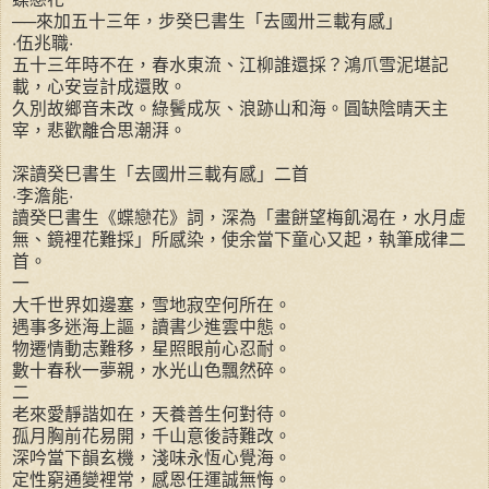
──來加五十三年，步癸巳書生「去國卅三載有感」
‧伍兆職‧
五十三年時不在，春水東流、江柳誰還採？鴻爪雪泥堪記
載，心安豈計成還敗。
久別故鄉音未改。綠鬢成灰、浪跡山和海。圓缺陰晴天主
宰，悲歡離合思潮湃。
深讀癸巳書生「去國卅三載有感」二首
‧李澹能‧
讀癸巳書生《蝶戀花》詞，深為「畫餅望梅飢渴在，水月虛
無、鏡裡花難採」所感染，使余當下童心又起，執筆成律二
首。
一
大千世界如邊塞，雪地寂空何所在。
遇事多迷海上謳，讀書少進雲中態。
物遷情動志難移，星照眼前心忍耐。
數十春秋一夢親，水光山色飄然碎。
二
老來愛靜諧如在，天養善生何對待。
孤月胸前花易開，千山意後詩難改。
深吟當下韻玄機，淺味永恆心覺海。
定性窮通變裡常，感恩任運誠無悔。