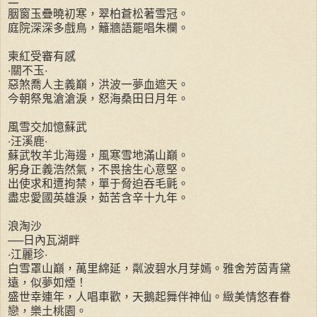
胭窗玉疊曉初寒，翠柏蒼松著雪冠。
庭院深深多戲鳥，籬牆語罷唱朱欄。
柬紅受審有感
‧關不玉‧
惡煞喬人主義巔，洪波一夢血遮天。
今朝祭鬼滄滄淚，怒海桑田日月年。
風雪交加憶蘇武
‧汪溪鹿‧
蘇武牧羊北海邊，風寒雪地滿山巔。
躬身正義浩然氣，不畏捨生心意堅。
出使求和遭拘禁，單于脅迫吞毛氈。
盡忠愛國英雄淚，茹苦含辛十九年。
浪淘沙
──日內瓦湖畔
‧江麗珍‧
白雪罩山巔，萬里綿延，粼波碧水月芽嫣。雅舍芳茵青黛
遠，似夢如煙！
盛世幸連年，人唱車歡，天鵝起舞伴神仙。緻美情悠春眷
戀，樂土桃園。