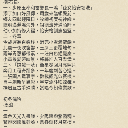
‧鄭石泉‧
一、步原玉奉和雷鄉長一鳴「孫女怡安領洗」
添丁加口好風傳，周歲來臨領殿前。
鄉友四鄰迎降日，牧師初度祝神緣。
聰明瀟灑鳴海外，祖德流芳遍陌阡。
幼小加持修大福，怡安格訓志猶堅。
二、冬雪
今歲遲寒百姓珍，過完小雪灑龍鱗。
北風一夜吹窗響，玉屑三更覆地勻。
兩岸青蔥都帶素，一汪白色絕纖塵。
小童最愛皚皚景，將暮堆人直樂津。
三、「嫦娥一號」衛星發回月亮照片
奔月工程奇蹟多，十年磨劍苦心過。
一張圖片驚寰宇，數載韶光似賽梭。
自主創新呈異彩，星空添斗喚嫦娥。
揚眉亙古爭殊勝，試唱今朝偉業歌。
初冬偶吟
‧墨浪‧
一
雪色天光入畫旒，夕陽戀戀紫霞稠。
繁燈閃爍風鈴脆，鳥眷瓊枝月望樓。
二