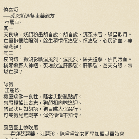
憶秦娥
──感恩節遙祭柬華親友
‧蔡麗華‧
其一
天良缺，妖顏粉墨胡言說。胡言說，沉冤未雪，瞞星欺月。
亡靈抱恨陰陽別，餘生積憤傷痕裂。傷痕裂，心房淌血，痛
親悲絕！
其二
哀鳴切，孤鴻影斷淒風烈。淒風烈，屠夫造孽，佛門污血。
橫屍遍野人神咽，冤魂飲泣肝腸裂。肝腸裂，蒼天有眼，怎
堪亡絕？
詠狗
‧江麗珍‧
機靈矯健一良牲，騷客尖酸亂點評。
狗尾輕搖比喪志，狗顏相向喻逢迎。
狗聲吠月如胡語，狗目瞧人似惡行。
可笑狗兒無識字，渾然懵懂不知情。
鳳凰臺上憶吹簫
──喜迎蔡麗華、江麗珍、陳黛黛諸女同學加盟魁華詩會