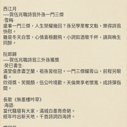
西江月
──賀伍兆職詩翁外孫一門三傑
‧雪梅‧
盛事一門三傑，人生榮耀幾回？孫兒學業奪文魁，樂得詩翁
快慰。
雖是冬天白雪，心情喜極翻飛。小詞如酒敬千杯，請與晚生
同醉。
阮郎歸
──賀伍兆職詩翁三外孫獲獎
‧癸巳書生‧
滿堂俊彥盡芝蘭，祖孫皆桂冠。一門三傑耀胥山，前程另眼
看。
欣得獎，笑開顏，伍公吟境歡。天倫樂享老懷寬，成詩彈指
間。
長歌《無墨樓吟草》
‧海語‧
當代騷壇有大家，滿城白墨育奇葩。
經年吟出新天地，千首詩詞四海誇。