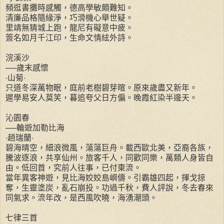
頻逛書攤時感觸，德高學敏頗難知。
清廉品格隨緣淨，巧滑機心舉世疑。
里靖無猜城上跑，龍尼有礙意中疲。
簽名如月千江印，生命文情絃外詩。
浣溪沙
──歲末感懷
‧山菊‧
只道冬深萬物眠，庭前老樹碧芽暄。原來歲盡又新年。
遲學易安人莫笑，暮追夸父日方偏。晚霞紅染半邊天。
沁園春
──輪遊加勒比海
‧趙瑞蘭‧
碧海晴空，細浪微風，蕩蕩巨舟。載西歐北美，亞裔各族，
騰波逐浪，共享仙州。旅客千人，同歡同樂，萬類人身皆自
由。低回首，究前人往事，已付東流。
當年異客神遊，見比海姣姣島嶼儔。引霸雄四起，揮戈掠
奪，生靈塗炭，亂石崩投。功過千秋，費人評說，冬去春來
同氣求。流年改，是西風吹曉，海湧潮頭。
七律三首