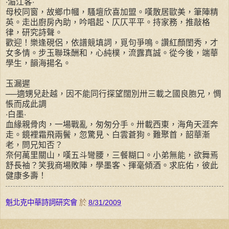
‧湄江客‧
母校同窗，故鄉巾幗，騷壇欣喜加盟。嘆散居歐美，筆陣精
英。走出廚房內助，吟唱起、仄仄平平。持家務，推敲格
律，研究詩聲。
歡迎！樂逢硯侶，依譜競填詞，覓句爭鳴。讚紅顏閨秀，才
女多情。步玉聯珠酬和，心純樸，流露真誠。從今後，端華
學生，韻海揚名。
玉漏遲
──適甥兒赴越，因不能同行探望闊別卅三載之國良胞兄，惆
悵而成此調
‧白墨‧
血緣親骨肉，一場戰亂，匆匆分手。卅載西東，海角天涯奔
走。鏡裡霜飛兩鬢，忽驚見、白雲蒼狗。難聚首，韶華漸
老，問兄知否？
奈何萬里關山，嘆五斗彎腰，三餐糊口。小弟無能，欲舞焉
舒長袖？笑我商場敗陣，學墨客、揮毫傾酒。求庇佑，彼此
健康多壽！
魁北克中華詩詞研究會
於
8/31/2009