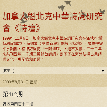
加拿大魁北克中華詩詞研究
會《詩壇》
1999年11月6日，加拿大魁北克中華詩詞研究會在滿地可(蒙
特利爾)成立，每週於《華僑新報》開設《詩壇》，嚴格遵守
平水韻部，格律詩堅持「一韻到底」，絕不妥協。二十二年
來共刊登逾一千期三萬餘首詩詞，創下了在海外弘揚古典詩
詞文化一項記錄和奇蹟。
▼
2009年8月31日 星期一
第412期
詩壇第四百十二期