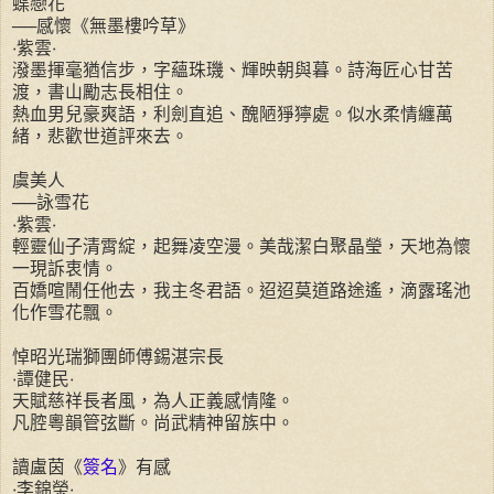
蝶戀花
──感懷《無墨樓吟草》
‧紫雲‧
潑墨揮毫猶信步，字蘊珠璣、輝映朝與暮。詩海匠心甘苦
渡，書山勵志長相住。
熱血男兒豪爽語，利劍直追、醜陋猙獰處。似水柔情纏萬
緒，悲歡世道評來去。
虞美人
──詠雪花
‧紫雲‧
輕靈仙子清霄綻，起舞凌空漫。美哉潔白聚晶瑩，天地為懷
一現訴衷情。
百嬌喧鬧任他去，我主冬君語。迢迢莫道路途遙，滴露瑤池
化作雪花飄。
悼昭光瑞獅團師傅錫湛宗長
‧譚健民‧
天賦慈祥長者風，為人正義感情隆。
凡腔粵韻管弦斷。尚武精神留族中。
讀盧茵《
簽名
》有感
‧李錦榮‧