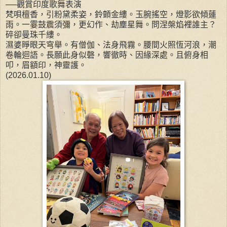
──觀賞印度歌舞表演
梵唄檀香，引粉黛柔姿，鈴顫金縷。玉腕搖空，燈影欲傾蓮
雨。一霎鼓震須彌，更幻作、劫塵星舞。問涅槃焰裡誰主？
碎卻曼珠千縷。
濕婆睜眼天穹舉。有僧伽、法身飛霧。腰間火照恆河浪，潮
卷輪迴語。長願此身似磬，響徹時、因緣深處。且俯身相
叩，眉額印，神靈護。
(2026.01.10)