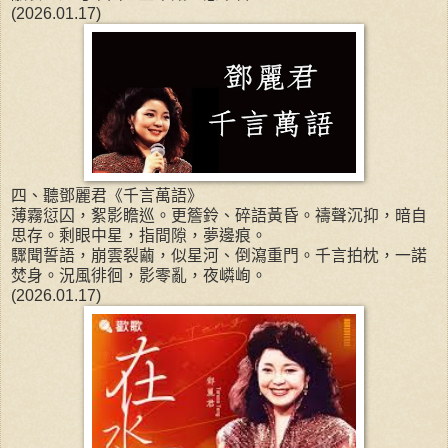
(2026.01.17)
四、聽鄧麗君《千言萬語》
薄霧愆囚，絮影瞻巡。更簷鈴、碎語黃昏。禱聲沉抑，暗自
思存。剩眼中星，指間隙，夢邊痕。
驟聞誓語，崩雲裂繭，似星河、倒瀉重門。千言拍枕，一諾
焚身。況風徘徊，影零亂，夜嶙峋。
(2026.01.17)