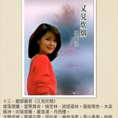
十三、聽鄧麗君《又見炊煙》
墟落煙纖，雲聚霞收。繞空林、欲語還休。風銜暝色，木染
蘋洲。向菊東籬，蘆南浦，月西樓。
夕醺成綺，園廬引帶，卻拈來、遍地溫柔。青山裊裊，綠柳