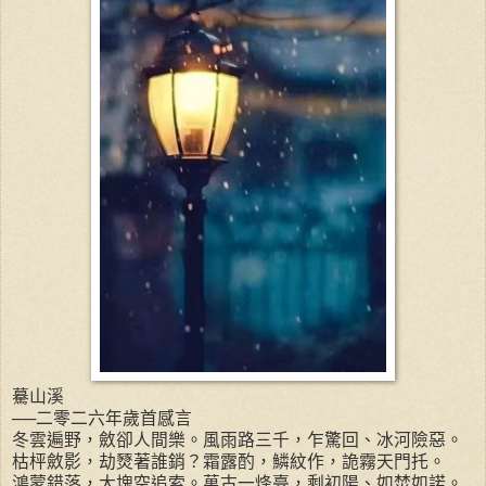
驀山溪
──二零二六年歲首感言
冬雲遍野，斂卻人間樂。風雨路三千，乍驚回、冰河險惡。
枯枰斂影，劫燹著誰銷？霜露酌，鱗紋作，詭霧天門托。
鴻蒙錯落，大塊空追索。萬古一烽臺，剩初陽、如焚如諾。