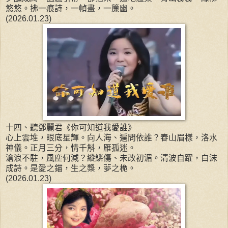
悠悠。拂一痕詩，一幀畫，一簾幽。
(2026.01.23)
十四、聽鄧麗君《你可知道我愛誰》
心上雲堆，眼底星輝。向人海、遍問依誰？春山眉樣，洛水
神儀。正月三分，情千斛，雁孤迷。
滄浪不駐，風塵何減？縱鱗傷、未改初湄。清波自躍，白沫
成詩。是愛之錨，生之槳，夢之桅。
(2026.01.23)