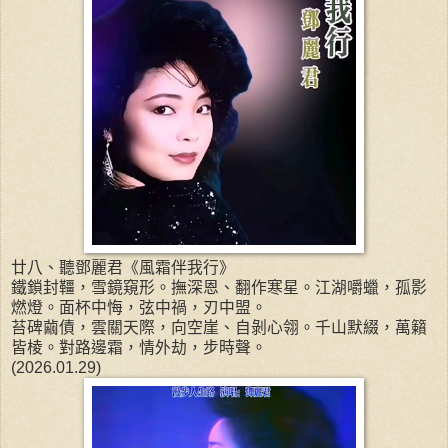
廿八、聽鄧麗君《風霜伴我行》
鐵鎖封韁，雪鏡窺形。撫深恩、翻作寒星。江湖嚼蠟，孤影
燃燈。面杯中悔，弦中禍，刃中盟。
苔碑繭債，雲關天際，向空崖、自剝心翎。千山默綴，萬籟
皆棱。對路邊霜，情外劫，步時聲。
(2026.01.29)