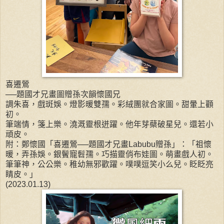
喜遷鶯
──題國才兄畫圖贈孫次韻懷國兄
調朱喜，戲斑娛。燈影暖雙孺。彩絨團就合家圖。甜暈上顴
初。
筆端情，箋上樂。澆溉靈根迸躍。他年芽蘗破星兒。還若小
頑皮。
附：鄭懷國「喜遷鶯──題國才兄畫Labubu贈孫」：「祖懷
暖，弄孫娛。銀鬢寵髫孺。巧描靈俏布娃圖。萌畫戲人初。
筆筆神，公公樂。稚幼無邪歡躍。噗噗逗笑小么兒。眨眨亮
睛皮。」
(2023.01.13)