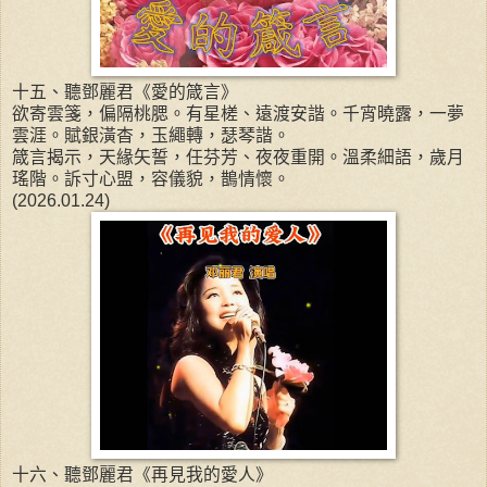
十五、聽鄧麗君《愛的箴言》
欲寄雲箋，偏隔桃腮。有星槎、遠渡安諧。千宵曉露，一夢
雲涯。賦銀潢杳，玉繩轉，瑟琴諧。
箴言揭示，天緣矢誓，任芬芳、夜夜重開。溫柔細語，歲月
瑤階。訴寸心盟，容儀貌，鵲情懷。
(2026.01.24)
十六、聽鄧麗君《再見我的愛人》