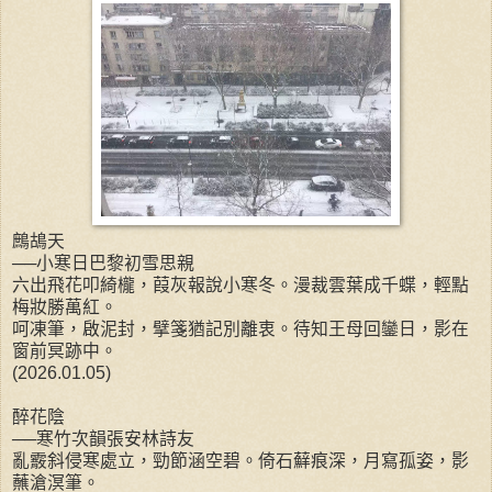
鷓鴣天
──小寒日巴黎初雪思親
六出飛花叩綺櫳，葭灰報說小寒冬。漫裁雲葉成千蝶，輕點
梅妝勝萬紅。
呵凍筆，啟泥封，擘箋猶記別離衷。待知王母回鑾日，影在
窗前冥跡中。
(2026.01.05)
醉花陰
──寒竹次韻張安林詩友
亂霰斜侵寒處立，勁節涵空碧。倚石蘚痕深，月寫孤姿，影
蘸滄溟筆。