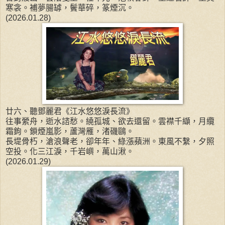
寒衾。補夢腸罅，鬢華碎，篆煙沉。
(2026.01.28)
廿六、聽鄧麗君《江水悠悠淚長流》
往事縈舟，逝水諮愁。繞孤城、欲去還留。雲襟千纈，月纜
霜鉤。鎖煙嵐影，蘆灣雁，渚磯鷗。
長堤骨朽，滄浪聲老，卻年年、綠漲蘋洲。東風不繫，夕照
空投。化三江淚，千岩嶼，萬山湫。
(2026.01.29)