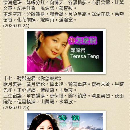
滄海遺珠，絳帳分釭。向情天、各繫孤航。心肝曾鑄，比翼
文章。記雲涯誓，風波諾，鏡奩妝。
重逢空許，分離難捨，囑青禽、莫負星霜。餘溫在袂，舊吻
留香。化花前蝶，燈畔雨，淚邊裳。
(2026.01.24)
十七、聽鄧麗君《你怎麼說》
歌月婆娑，歲月蹉跎。算重逢、鸞鏡重磨。櫻唇未啟，星睫
先酡。正心盟縷，情絲繭，玉顏瑳。
三生宿諾，單衣蝶夢，更何堪、錦字銷磨。清風契闊，夜雨
蹉跎。但雲橫浦，山藏霧，水迴波。
(2026.01.25)