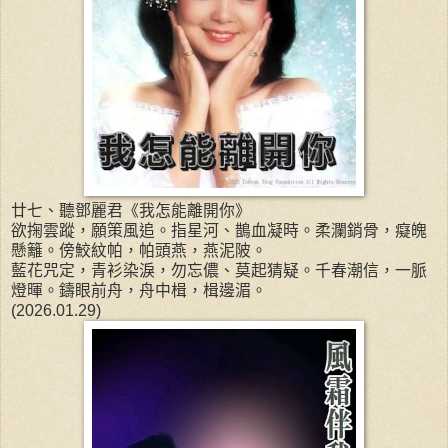
廿七、聽鄧麗君《我怎能離開你》
欲掬雲蹤，願策風追。指星河、鵲血凝時。柔瀾銷骨，癡魄
懸籬。傍鮫紋帕，帕頭燕，燕泥陂。
藍花咒定，青衫染淚，勿忘儂、莫起猜疑。千春潮信，一脈
燈暉。鑄眼前舟，舟中楫，楫邊湄。
(2026.01.29)