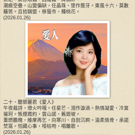
潮痕空疊，山盟偏缺，任晶珠、墜作簷牙。東風十六，莫數
籬笆。且拾鷗盟，移蜃市，種桃花。
(2026.01.26)
二十、聽鄧麗君《愛人》
午夜裁詩，燈火吟哦。任星芒、溺作漩渦。熱情凝愛，冷寞
摧珂。悵煙霞約，雲山諾，舊遊坡。
重燃膽魄，維摩再乞，向寒川、自剖沉痾。溫柔烙骨，承諾
焚窩。怕藏心事，噎枯吻，唱離歌。
(2026.01.26)