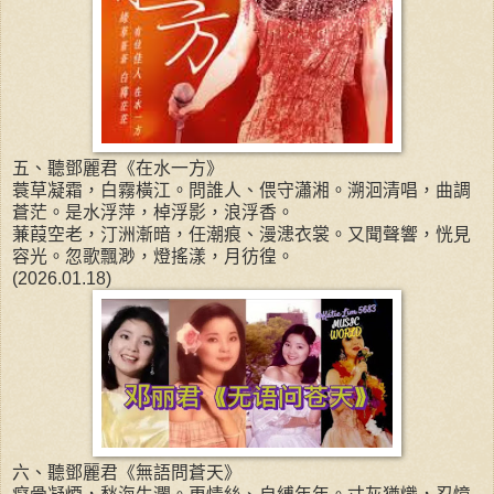
五、聽鄧麗君《在水一方》
蓑草凝霜，白霧橫江。問誰人、偎守瀟湘。溯洄清唱，曲調
蒼茫。是水浮萍，棹浮影，浪浮香。
蒹葭空老，汀洲漸暗，任潮痕、漫漶衣裳。又聞聲響，恍見
容光。忽歌飄渺，燈搖漾，月彷徨。
(2026.01.18)
六、聽鄧麗君《無語問蒼天》