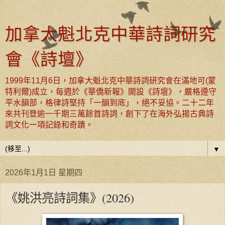
加拿大魁北克中華詩詞研究
會《詩壇》
1999年11月6日，加拿大魁北克中華詩詞研究會在滿地可(蒙
特利爾)成立，每週於《華僑新報》開設《詩壇》，嚴格遵守
平水韻部，格律詩堅持「一韻到底」，絕不妥協。二十二年
來共刊登逾一千期三萬餘首詩詞，創下了在海外弘揚古典詩
詞文化一項記錄和奇蹟。
▼
2026年1月1日 星期四
《姚洪亮詩詞集》(2026)