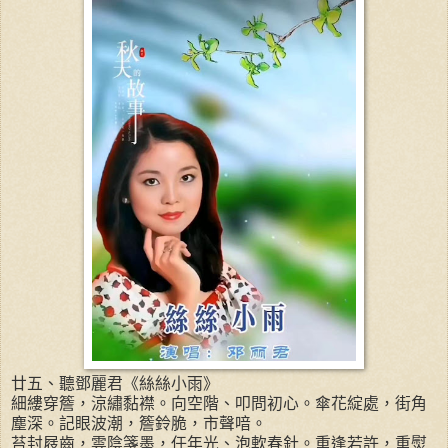
廿五、聽鄧麗君《絲絲小雨》
細縷穿簷，涼繡黏襟。向空階、叩問初心。傘花綻處，街角
塵深。記眼波潮，簷鈴脆，市聲喑。
苔封屐齒，雲陰箋墨，任年光、泡軟春針。重逢若許，重熨