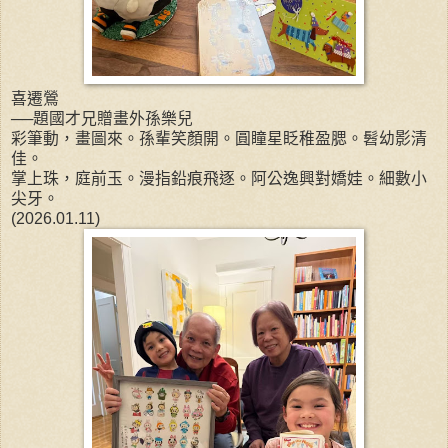
喜遷鶯
──題國才兄贈畫外孫樂兒
彩筆動，畫圖來。孫輩笑顏開。圓瞳星眨稚盈腮。髫幼影清
佳。
掌上珠，庭前玉。漫指鉛痕飛逐。阿公逸興對嬌娃。細數小
尖牙。
(2026.01.11)