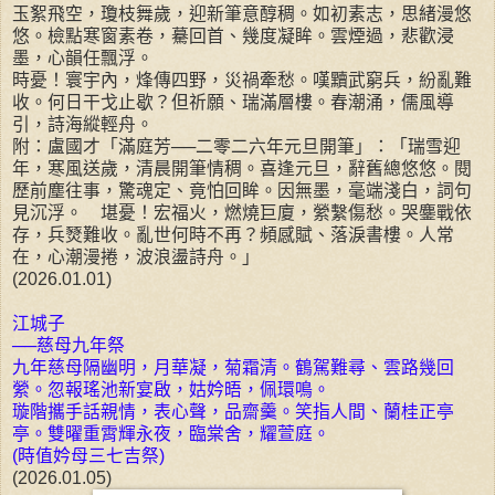
玉絮飛空，瓊枝舞歲，迎新筆意醇稠。如初素志，思緒漫悠
悠。檢點寒窗素卷，驀回首、幾度凝眸。雲煙過，悲歡浸
墨，心韻任飄浮。
時憂！寰宇內，烽傳四野，災禍牽愁。嘆黷武窮兵，紛亂難
收。何日干戈止歇？但祈願、瑞滿層樓。春潮涌，儒風導
引，詩海縱輕舟。
附：盧國才「滿庭芳──二零二六年元旦開筆」：「瑞雪迎
年，寒風送歲，清晨開筆情稠。喜逢元旦，辭舊總悠悠。閱
歷前塵往事，驚魂定、竟怕回眸。因無墨，毫端淺白，詞句
見沉浮。 堪憂！宏福火，燃燒巨廈，縈繫傷愁。哭鏖戰依
存，兵燹難收。亂世何時不再？頻感賦、落淚書樓。人常
在，心潮漫捲，波浪盪詩舟。」
(2026.01.01)
江城子
──慈母九年祭
九年慈母隔幽明，月華凝，菊霜清。鶴駕難尋、雲路幾回
縈。忽報瑤池新宴啟，姑妗晤，佩環鳴。
璇階攜手話親情，表心聲，品齋羹。笑指人間、蘭桂正亭
亭。雙曜重霄輝永夜，臨棠舍，耀萱庭。
(時值妗母三七吉祭)
(2026.01.05)