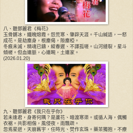
八、聽鄧麗君《梅花》
玉骨鏘冰，鐵魄熔霞。怨荒寒、肇辟天涯。千山緘語，一怒
成花。是劫塵身，根塵偈，隙塵椏。
冬痕未滅，精魂已鑄，縱春遲、不譯孤嗟。山河縫裂，星斗
傾槎。但血連脈，心連畹，土連家。
(2026.01.20)
九、聽鄧麗君《我只在乎你》
若未逢君，身寄何隅？是蘆花、暗渡寒渠。或循人海，偶觸
衣裾。共影相偕，風侵夜，雨飄疏。
忽焉星迸，天崩舊宇，任時光、焚作玄珠。藥茶獨抱，不療