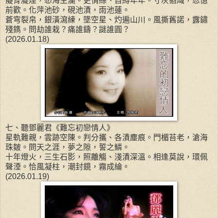
癡骨凝煙，愁海生瀾。更情絲、自縛年年。寸灰猶熾，忍憶
前歡。化萍池砂，硯池漬，雨池蓮。
蒼穹裂帛，銀潢瀉練，墜空星、灼遍山川。風撕舊諾，露鏽
殘鐫。問劫誰栽？痛誰鑄？謎誰圓？
(2026.01.18)
七、聽鄧麗君《難忘初戀情人》
星軌難親，雲跡空陳。判分攜、各漬塵痕。門楣苔老，滄海
珠皴。問天之涯，夢之隙，誓之鱗。
十年燈火，三生石影，照離觴、淺漬深溫。相逢莫說，環佩
聲湮。恰風凝柱，潮封鏡，霧成綸。
(2026.01.19)