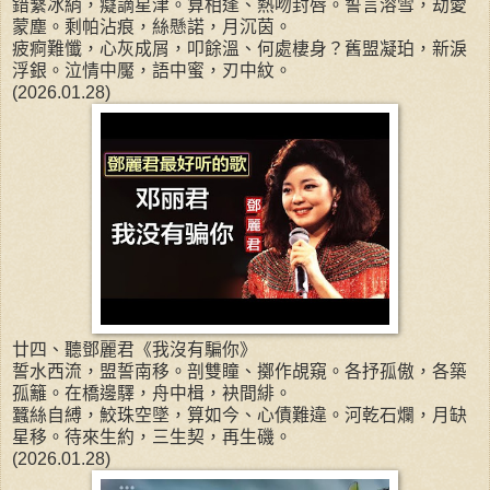
錯繫冰綃，癡謫星津。算相逢、熱吻封唇。誓言溶雪，劫愛
蒙塵。剩帕沾痕，絲懸諾，月沉茵。
疲痾難懺，心灰成屑，叩餘溫、何處棲身？舊盟凝珀，新淚
浮銀。泣情中魘，語中蜜，刃中紋。
(2026.01.28)
廿四、聽鄧麗君《我沒有騙你》
誓水西流，盟誓南移。剖雙瞳、擲作覘窺。各抒孤傲，各築
孤籬。在橋邊驛，舟中楫，袂間緋。
蠶絲自縛，鮫珠空墜，算如今、心債難違。河乾石爛，月缺
星移。待來生約，三生契，再生磯。
(2026.01.28)