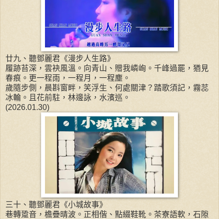
廿九、聽鄧麗君《漫步人生路》
履跡苔深，雲袂風溫。向青山、贈我嶙峋。千峰過罷，猶見
春痕。更一程雨，一程月，一程塵。
歲隨步側，晨斟窗畔，笑浮生、何處關津？踏歌須記，霧蕊
冰輪。且花前駐，林邊詠，水濱巡。
(2026.01.30)
三十、聽鄧麗君《小城故事》
巷轉跫音，檐疊晴波。正相偕、點綴鞋靴。茶寮語軟，石隙