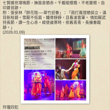
七賢遁世堪鳴節，撫笛音猶赤。千載綰煙霞，不老靈根，自
印蒼苔跡。
附：張安林「醉花陰──翠竹迎春」：「雨打風侵猶挺立，滿
目新枝碧。雪壓不低眉，鐵骨錚錚，且看凌雲筆。 情如蘇武
持長節，讚一生心赤。縱使歲寒時，依舊青青，長擁春蹤
跡。」
(2026.01.09)
玲瓏四犯