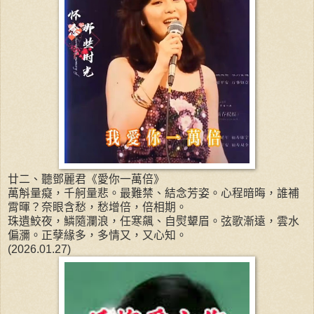
廿二、聽鄧麗君《愛你一萬倍》
萬斛量癡，千舸量悲。最難禁、結念芳姿。心程暗晦，誰補
霄暉？奈眼含愁，愁增倍，倍相期。
珠遺鮫夜，鱗隨瀾浪，任寒飆、自熨顰眉。弦歌漸遠，雲水
偏瀰。正孽緣多，多情又，又心知。
(2026.01.27)