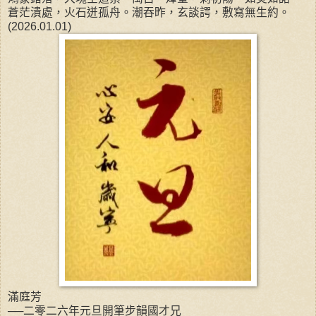
蒼茫潰處，火石迸孤舟。潮吞昨，玄談諤，敷寫無生約。
(2026.01.01)
滿庭芳
──二零二六年元旦開筆步韻國才兄