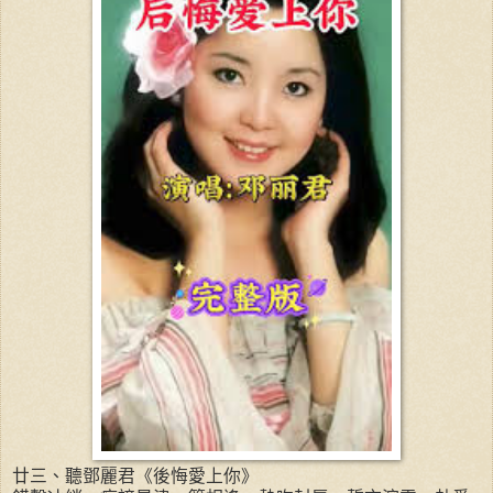
廿三、聽鄧麗君《後悔愛上你》