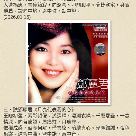
人遭禍患，雲停籟寂，向深穹、叩問和平。夢棲寒宅，身寄
巖扃。證眸中焰，途中誓，劫中燈。
(2026.01.16)
三、聽鄧麗君《月亮代表我的心》
玉魄初盈，素影頻侵。漾清輝、漫溯衣襟。千層愛疊，一念
情深。向苔痕認，眉痕駐，月痕尋。
依稀成惑，盈虛何解，借雲紋、暗繪貞心。光塵歸牖，夜色
融衾。送穹中曲，盟中諾，意中音。