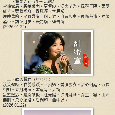
十一、聽鄧麗君《小村之戀》
黛岫彎眉，碧練縈崗。更雲紗、漫熨晴光。風酥青陌，雨釀
紅芳。惹鶯梭柳，蝶迷徑，客思鄉。
煙蓑舊約，星霜幾度，向天涯、自疊腸章。屐隨苔漬，袖染
蕪香。訪童冠友，籤詩廟，壁僧窗。
(2026.01.22)
十二、聽鄧麗君《甜蜜蜜》
淺笑盈時，春蕊成蹊。正風過、香漫雲衣。甜心何處，似舊
相知。立月橋邊，畫簾角，夢窗西。
氤氳燈影，纏綿歌板，任光陰、漂洗漣漪。浮生半霎，山海
無期。只心頭烙，眉間印，曲中迷。
(2026.01.22)