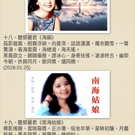
十八、聽鄧麗君《海韻》
孤影裁霜，紺霧浮綃。向蒼溟、話語瀟瀟。羅衣翻雪，一瞥
驚濤。看海雲靄，海槎渡，海天遙。
黑風欲立，銀鷗偏傲，證冰心、身寄扶搖。滄波終古，幽契
今朝。許肩同月，歌同槳，燼同礁。
(2026.01.25)
十九、聽鄧麗君《南海姑娘》
椰影搖銀，雲隙窺霞。正沙灘、綻坐年華。星眸初釀，月靨
新葩。裹赤琅霜，茜羅霧，絳綃紗。