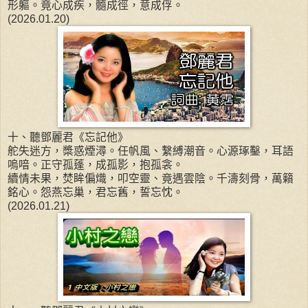
形軀。竟心成疾，髓成徑，意成俘。
(2026.01.20)
十、聽鄧麗君《忘記他》
舵失迷方，槳惑煙潯。任帆風、繫縛潮音。心源琢鑿，耳語
嗚喑。正守孤蓬，成孤影，抱孤衾。
續情未果，焚眸偏熾，叩空靈、竟遇雲陰。千濤刻骨，萬籟
銘心。怨燕忘巢，君忘舊，誓忘忱。
(2026.01.21)