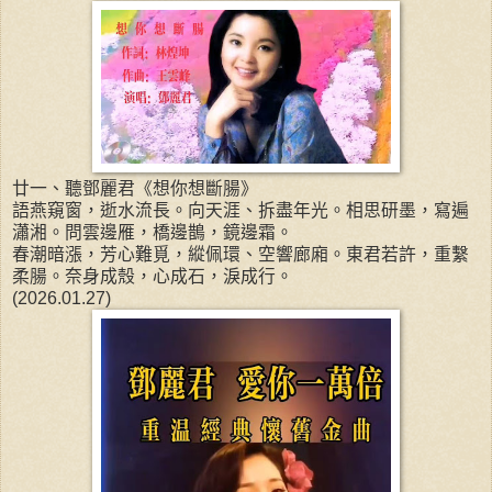
廿一、聽鄧麗君《想你想斷腸》
語燕窺窗，逝水流長。向天涯、拆盡年光。相思研墨，寫遍
瀟湘。問雲邊雁，橋邊鵲，鏡邊霜。
春潮暗漲，芳心難覓，縱佩環、空響廊廂。東君若許，重繫
柔腸。奈身成殼，心成石，淚成行。
(2026.01.27)