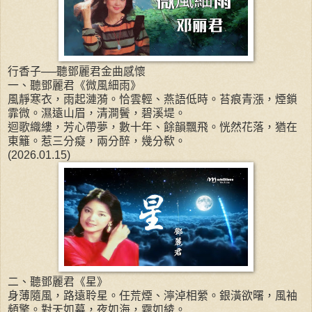
行香子──聽鄧麗君金曲感懷
一、聽鄧麗君《微風細雨》
風靜寒衣，雨起漣漪。恰雲輕、燕語低時。苔痕青漲，煙鎖
霏微。濕遠山眉，清澗鬢，碧溪堤。
迴歌織縷，芳心帶夢，數十年、餘韻飄飛。恍然花落，猶在
東籬。惹三分癡，兩分醉，幾分欷。
(2026.01.15)
二、聽鄧麗君《星》
身薄隨風，路遠聆星。任荒煙、濘淖相縈。銀潢欲曙，風袖
頻擎。對天如幕，夜如海，霧如綾。