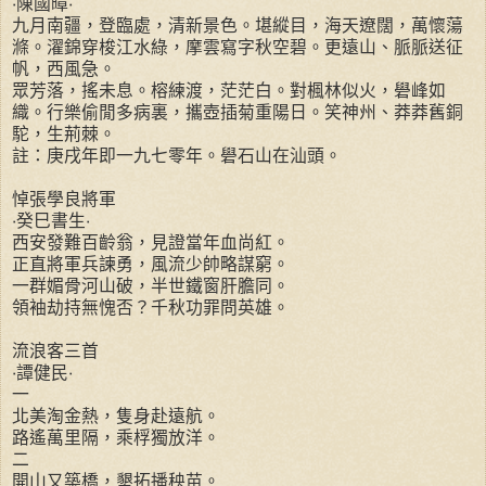
‧陳國暲‧
九月南疆，登臨處，清新景色。堪縱目，海天遼闊，萬懷蕩
滌。濯錦穿梭江水綠，摩雲寫字秋空碧。更遠山、脈脈送征
帆，西風急。
眾芳落，搖未息。榕練渡，茫茫白。對楓林似火，礐峰如
織。行樂偷閒多病裏，攜壺插菊重陽日。笑神州、莽莽舊銅
駝，生荊棘。
註：庚戌年即一九七零年。礐石山在汕頭。
悼張學良將軍
‧癸巳書生‧
西安發難百齡翁，見證當年血尚紅。
正直將軍兵諫勇，風流少帥略謀窮。
一群媚骨河山破，半世鐵窗肝膽同。
領袖劫持無愧否？千秋功罪問英雄。
流浪客三首
‧譚健民‧
一
北美淘金熱，隻身赴遠航。
路遙萬里隔，乘桴獨放洋。
二
開山又築橋，墾拓播秧苗。