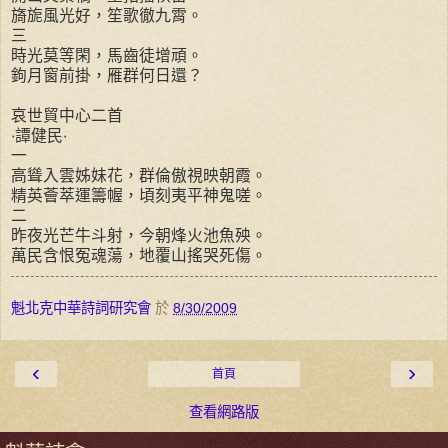
旖旎風光好，笙歌徹九霄。
三
時光莫等閑，馬齒徒增頑。
鉤月窗前掛，雁群何日還？
哀世貿中心二首
‧譚健民‧
一
高聳入雲姊妹花，群倫傲視映朝霞。
精英薈萃運籌幄，頃刻夷平神鬼嗟。
二
昨夜光芒牛斗射，今朝烽火池魚殃。
萬民含恨冤魂蕩，地覆山搖哭死傷。
魁北克中華詩詞研究會
於
8/30/2009
‹
›
首頁
查看網路版