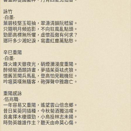
詠竹
‧白墨‧
葉碧枝堅玉筍抽，翠濤清韻阮嵇留。
只隨明月頻追影，不向狂風亂點頭。
勁節高標無所懼，虛懷孤傲有何求？
瑯玕多少湘妃淚，寫盡紅塵萬點愁。
辛巳重陽
‧白墨‧
烽火連天徹夜光，硝煙瀰漫度重陽。
醉傾菊酒題詩畫，夢插茱萸袪虎狼。
憶舊苦聞兵馬亂，登高怕見戰機狂。
吟壇莫嘆無騷客，砲彈聲中雅趣亡。
重陽感詠
‧伍兆職‧
一年容易又重陽，遙望雲山倍念鄉。
昔日茱萸同插種，今秋菊酒獨沽嚐。
良禽擇木棲還勁，小鳥投林志未揚。
時勢英雄誰作主？聽天由命莫心傷。