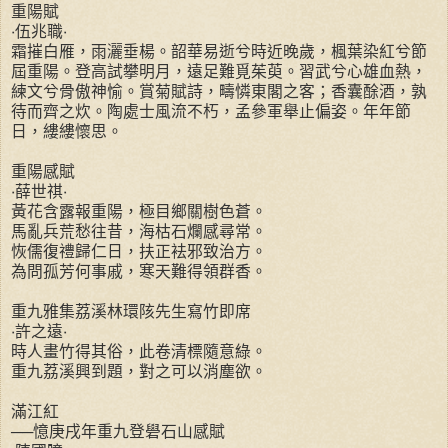
重陽賦
‧伍兆職‧
霜摧白雁，雨灑垂楊。韶華易逝兮時近晚歲，楓葉染紅兮節
屆重陽。登高試攀明月，遠足難覓茱萸。習武兮心雄血熱，
練文兮骨傲神愉。賞菊賦詩，疇憐東閣之客；香囊酴酒，孰
待而齊之炊。陶處士風流不朽，孟參軍舉止偏姿。年年節
日，縷縷懷思。
重陽感賦
‧薛世祺‧
黃花含露報重陽，極目鄉關樹色蒼。
馬亂兵荒愁往昔，海枯石爛感尋常。
恢儒復禮歸仁日，扶正袪邪致治方。
為問孤芳何事戚，寒天難得領群香。
重九雅集荔溪林環陔先生寫竹即席
‧許之遠‧
時人畫竹得其俗，此卷清標隨意綠。
重九荔溪興到題，對之可以消塵欲。
滿江紅
──憶庚戌年重九登礐石山感賦