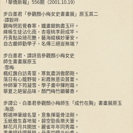
「華僑新報」556期（2001.10.19）
步白墨君「參觀顏小梅女史書畫展」原玉其二
‧譚銳祥‧
觀梅惘若覺春寒，鐵畫銀鉤盡玉玕。
絳帳生徒沾化雨，杏壇桃李蔚成竿。
丹青點染琦花艷，藝海縱橫妙筆安。
自古嚴師勤學子，名傳三絕豈無端？
步白墨君、譚詩翁參觀顏小梅女史
師生書畫展原玉
‧雪梅‧
楓紅露白訪青篁，寒氣盡消傲節剛。
落日有心籠野菊，彩霞無意染篔簹。
仲師筆下筠凝雪，學子畫中籜附霜。
華夏之葩留品味，顏門梅竹顯馨香。
步譚公、白墨君參觀顏小梅師生「成竹在胸」書畫展原玉
‧海語‧
輕揚神筆繪名篁，意象揮毫骨法剛。
玉紙傲生喜地菊，碧空勁長樂天簹。
鮮花月月共開放，麗雀年年同秀霜。
書畫師徒國藝粹，丹青四壁北仙香。