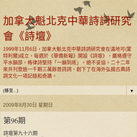
加拿大魁北克中華詩詞研究
會《詩壇》
1999年11月6日，加拿大魁北克中華詩詞研究會在滿地可(蒙
特利爾)成立，每週於《華僑新報》開設《詩壇》，嚴格遵守
平水韻部，格律詩堅持「一韻到底」，絕不妥協。二十二年
來共刊登逾一千期三萬餘首詩詞，創下了在海外弘揚古典詩
詞文化一項記錄和奇蹟。
▼
2009年8月30日 星期日
第96期
詩壇第九十六期