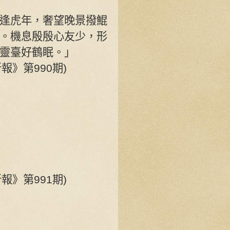
逢虎年，奢望晚景撥鯤
。機息殷殷心友少，形
靈臺好鶴眠。」
新報》第990期)
新報》第991期)