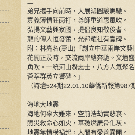
二
弟兄攜手向前時，大展鴻圖駿馬馳。
寡義薄情狂雨打，尊師重道惠風吹。
弘揚文藝興家國，提倡良知敬俊耆。
龍的傳人恒發奮，光邦耀社有豐碑。
附：林亮名(壽山)「創立中華兩岸文
花開正及時，交流兩岸絡奔馳。文壇盛
角吹。一統河山凝志士，八方人氣聚名
薈萃群英立響碑。」
（詩壇524期22.01.10華僑新報第987
海地大地震
海地何辜大難來，空前浩劫實悲哀。
賑災救命心如火，草殮燃屍骨化灰。
地震無情橫禍起，人間有愛善囊開。