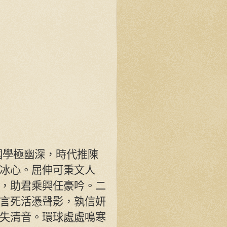
國學極幽深，時代推陳
冰心。屈伸可秉文人
，助君乘興任豪吟。二
言死活憑聲影，孰信妍
失清音。環球處處鳴寒