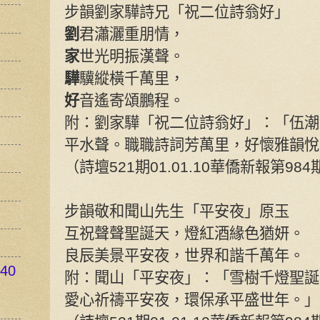
步韻劉家驊詩兄「祝二位詩翁好」
劉
君瀟灑重朋情，
家
世光明振漢聲。
驊
驥縱橫千萬里，
好
音遙寄頌鵬程。
附：劉家驊「祝二位詩翁好」：「伍潮
平水聲。職職詩詞芳萬里，好懷雅韻悅
（詩壇521期01.01.10華僑新報第984
步韻敬和聞山先生「平安夜」原玉
互祝聲聲聖誕天，燈紅酒緣色猶妍。
良辰美景平安夜，世界和諧千萬年。
40
附：聞山「平安夜」：「雪樹千燈聖誕
愛心祈禱平安夜，環保承平盛世年。」