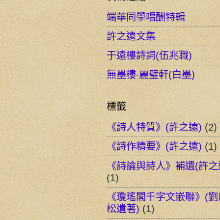
端華同學唱酬特輯
許之遠文集
于遠樓詩詞(伍兆職)
無墨樓‧麗璧軒(白墨)
標籤
《詩人特質》(許之遠)
(2)
《詩作精要》(許之遠)
(1)
《詩論與詩人》補遺(許之
(1)
《瓊瑤閣千字文嵌聯》(劉
松遺著)
(1)