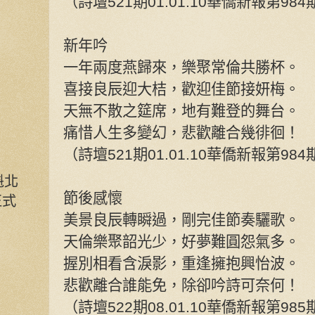
（詩壇521期01.01.10華僑新報第984
新年吟
一年兩度燕歸來，樂聚常倫共勝杯。
喜接良辰迎大桔，歡迎佳節接妍梅。
天無不散之筵席，地有難登的舞台。
痛惜人生多變幻，悲歡離合幾徘徊！
（詩壇521期01.01.10華僑新報第984
魁北
節後感懷
正式
美景良辰轉瞬過，剛完佳節奏驪歌。
天倫樂聚韶光少，好夢難圓怨氣多。
握別相看含淚影，重逢擁抱興怡波。
悲歡離合誰能免，除卻吟詩可奈何！
（詩壇522期08.01.10華僑新報第985