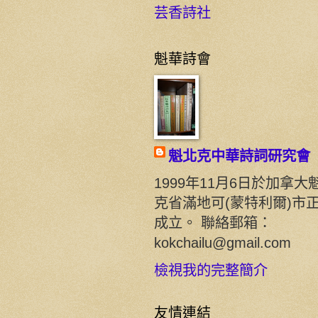
芸香詩社
魁華詩會
魁北克中華詩詞研究會
1999年11月6日於加拿大
克省滿地可(蒙特利爾)市
成立。 聯絡郵箱：
kokchailu@gmail.com
檢視我的完整簡介
友情連結