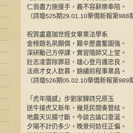
仁翁盡力施援手，義不容辭樂奉陪。
（詩壇525期29.01.10華僑新報第988
祝賀盧嘉珈世姪女畢業法學系
金榜題名夙願償，艱辛歷盡奮圖強。
深研勵己方停課，實習隨師又上堂。
壯志凌雲除罪惡，雄心登月護忠良。
法商才女人欽慕，錦繡前程事業昌。
（詩壇526期05.02.10華僑新報第989
「虎年隨感」步劉家驊詩兄原玉
送牛接虎又新年，幾見民間奏管絃。
地震天災腸寸斷，今談古論口垂涎。
夕陽不計仍多少，晚景何妨任正偏。