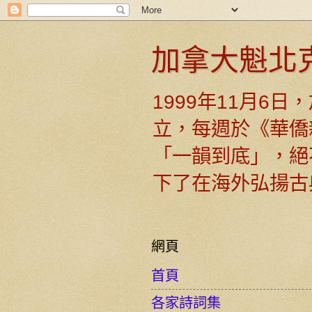
加拿大魁北
1999年11月6
立，每週於《華僑
「一韻到底」，絕
下了在海外弘揚古
網頁
首頁
各家詩詞集