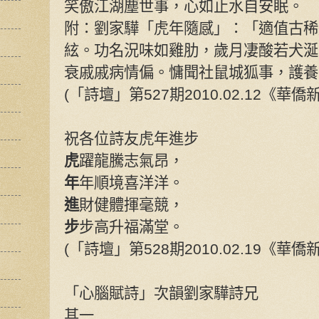
笑傲江湖塵世事，心如止水自安眠。
附：劉家驊「虎年隨感」：「適值古稀
絃。功名況味如雞肋，歲月凄酸若犬涎
衰戚戚病情偏。慵聞社鼠城狐事，護養
(「詩壇」第527期2010.02.12《華僑
祝各位詩友虎年進步
虎
躍龍騰志氣昂，
年
年順境喜洋洋。
進
財健體揮毫競，
步
步高升福滿堂。
(「詩壇」第528期2010.02.19《華僑
「心腦賦詩」次韻劉家驊詩兄
其一