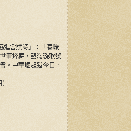
藝協進會賦詩」：「春暖
世筆鋒舞，藝海璇歌號
耆。中華崛起猶今日，
期）