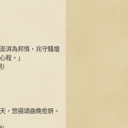
澎湃為邦情，兆守騷壇
心程。」
期）
天，悠揚頌曲晚愈妍。