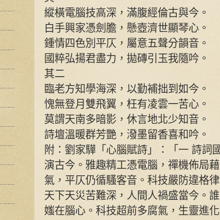
縱橫電腦技高深，滿腹經倫古與今。
白手興家憑劍膽，懸壺濟世顯琴心。
鍾情四色別平仄，屬意五聲分韻音。
國粹弘揚君盡力，拋磚引玉我隨吟。
其二
臨老方知學海深，以勤補拙到如今。
愧無登月雙飛翼，枉有凌雲一苦心。
莫謂天南多暗影，休言地北少知音。
詩壇溫暖群芳艷，潑墨留香喜和吟。
附：劉家驊「心腦賦詩」：「一 詩詞
演古今。雅趣精工憑電腦，禪機佈局藉
氣，平仄仍循騷客音。科技嚴防違格律
天下天災苦難深，人間人禍盛當今。誰
媸在腦心。科技超前多腐氣，生靈進化