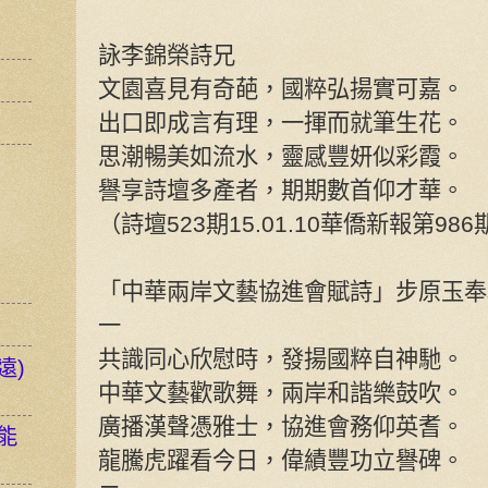
詠李錦榮詩兄
文園喜見有奇葩，國粹弘揚實可嘉。
出口即成言有理，一揮而就筆生花。
思潮暢美如流水，靈感豐妍似彩霞。
譽享詩壇多產者，期期數首仰才華。
（詩壇523期15.01.10華僑新報第986
「中華兩岸文藝協進會賦詩」步原玉奉
一
共識同心欣慰時，發揚國粹自神馳。
遠)
中華文藝歡歌舞，兩岸和諧樂鼓吹。
廣播漢聲憑雅士，協進會務仰英耆。
能
龍騰虎躍看今日，偉績豐功立譽碑。