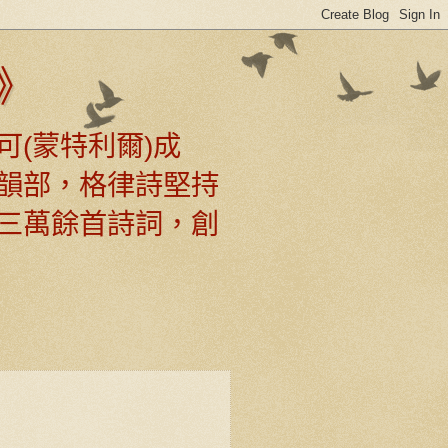
》
可(蒙特利爾)成
韻部，格律詩堅持
三萬餘首詩詞，創