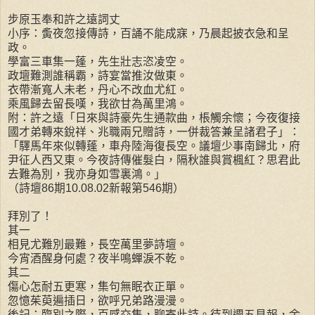
步原玉奉和許之遠詞丈
小序：夤夜忽接傳詩，百誦不能成寐，乃晨起披衣急和呈
政。
學富三車集一蓬，先生壯志恣凌空。
政壇難測誰稱霸，詩宴當推汝做東。
衣帶漸寬人未老，丹心不改血尤紅。
乘風歸去留長嘆，我欲甘為萬里鴻。
附：許之遠「日來與詩豪先生通款曲，棖觸余懷；今夜復接
國才弟轉來銳祥、兆職兩兄贈詩，一併裁答兼呈諸君子」：
「驛馬年來似轉蓬，車舟陸海復長空。議壇少事南歸北，府
尹征人西又東。今夜詩傳催髮白，隔秋誰與賞楓紅？思君此
去難為別，我亦身如雪裏鴻。」
（詩壇86期10.08.02新報第546期）
拜別了！
其一
相見尤難別最難，長空萬里夢詩壇。
今宵酒醒身何處？夜半鳴蟬淚不乾。
其二
傷心怎耐五更寒，集句無眠衣正單。
忽憶茱萸遍插日，欲呼兄弟路漫漫。
後記：臨別之際，百感交集，聊寄此詩。待到週五見報，余