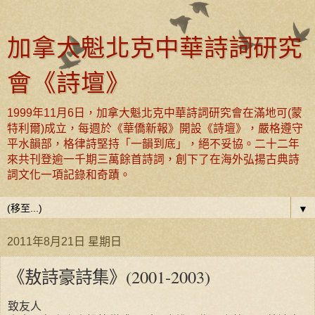
加拿大魁北克中華詩詞研究
會《詩壇》
1999年11月6日，加拿大魁北克中華詩詞研究會在滿地可(蒙
特利爾)成立，每週於《華僑新報》開設《詩壇》，嚴格遵守
平水韻部，格律詩堅持「一韻到底」，絕不妥協。二十二年
來共刊登逾一千期三萬餘首詩詞，創下了在海外弘揚古典詩
詞文化一項記錄和奇蹟。
▼
2011年8月21日 星期日
《敖詩豪詩集》(2001-2003)
致友人