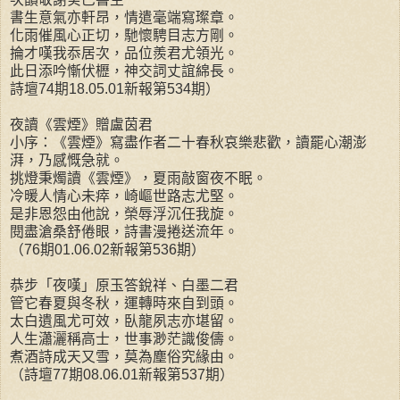
書生意氣亦軒昂，情遣毫端寫璨章。
化雨催風心正切，馳懷騁目志方剛。
掄才嘆我忝居次，品位羨君尤領光。
此日添吟慚伏櫪，神交詞丈誼綿長。
詩壇74期18.05.01新報第534期）
夜讀《雲煙》贈盧茵君
小序：《雲煙》寫盡作者二十春秋哀樂悲歡，讀罷心潮澎
湃，乃感慨急就。
挑燈秉燭讀《雲煙》，夏雨敲窗夜不眠。
冷暖人情心未瘁，崎嶇世路志尤堅。
是非恩怨由他說，榮辱浮沉任我旋。
閱盡滄桑舒倦眼，詩書漫捲送流年。
（76期01.06.02新報第536期）
恭步「夜嘆」原玉答銳祥、白墨二君
管它春夏與冬秋，運轉時來自到頭。
太白遺風尤可效，臥龍夙志亦堪留。
人生瀟灑稱高士，世事渺茫識俊儔。
煮酒詩成天又雪，莫為塵俗究緣由。
（詩壇77期08.06.01新報第537期）