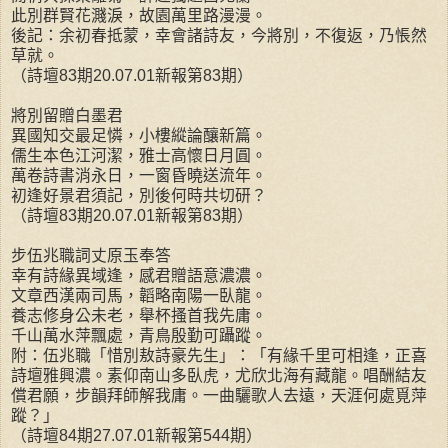
此別群賢花濺淚，故園萬里路漫漫。
後記：余初春抵蒙，幸會諸詩友，今將別，不復返，乃悵然
草就。
（詩壇83期20.07.01新報第83期）
將別留贈白墨君
異國知交最足憐，小樓縱論釀新篇。
儒生本色江河潔，雅士高懷日月圓。
萬卷詩書消永日，一窗昏曉送流年。
初逢好景君須記，別後何時共切研？
（詩壇83期20.07.01新報第83期）
步伍兆職詞丈原玉奉答
幸有詩緣異域逢，感君贈語意濃濃。
文章西漢兩司馬，韜略南陽一臥龍。
養志修身公未老，舉杯搔首我先庸。
千山萬水萍飄處，青鳥殷勤可躡蹤。
附：伍兆職「惜別敖詩豪先生」：「有緣千里可相逢，正喜
詩壇雅興濃。素仰南山多臥虎，尤欣北海有藏龍。唱酬結友
償君願，步韻拜師解我庸。一曲驪歌人去遠，天涯何處覓萍
蹤？」
（詩壇84期27.07.01新報第544期）