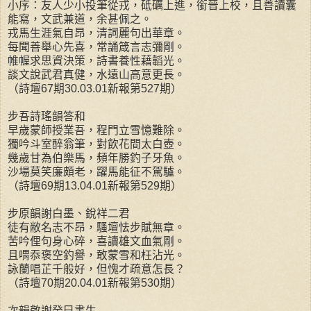
小序：友人少小投筆從戎，砥礪上進，銜晉上校，且善讀囊
能寫，文武兼道，余甚佩之。
戎馬生涯氣自昂，清詞麗句出華章。
每聞善舉心先喜，常誦箴言志彌剛。
帷幄求思資決策，詩書養性藉韜光。
談文說武君真健，水遠山高意更長。
（詩壇67期30.03.01新報第527期）
步吾詩瑤韻答和
早歲蒙師授業吾，程門立雪憶難除。
獨吟斗室醉翁筆，對飲花間太白壺。
幾歲甘為伯樂馬，頻年勝釣子牙魚。
沙場莫笑廉頗老，躍馬能征不駕驢。
（詩壇69期13.04.01新報第529期）
步原韻謝白墨、銳祥二君
徒有敝名志不昂，騷壇怯步賦無章。
苦吟俚句身心碎，喜讀雄文血氣剛。
且喟忝褒空釣譽，敢蒙雪和枉沾光。
詠蘭唱芷千般好，但愧才疏意怎長？
（詩壇70期20.04.01新報第530期）
次韻敬謝癸巳書生