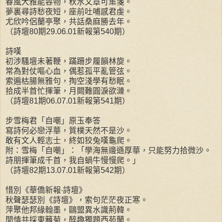
春風大雅能容物，秋水文章可集箋。
夢裏尋詩愁夜短，座前吐哺感君虔。
尤欣吟侶蘭亭聚，共話桑麻勝去年。
（詩壇80期29.06.01新報第540期）
詩嘆
初涉騷壇未著鞭，蹣跚步履韻林旋。
常為對仗嘔心血，偶惹孤平亂管弦。
索遍枯腸無雅句，掏空淺學有愁眠。
拾成半首忙揮筆，月闕難圓淚欲漣。
（詩壇81期06.07.01新報第541期）
步雪梅君「自嘲」原玉奉答
寫詩何必戀浮華，質樸天然不是沙。
敢有文人輕志士，終如狡兔嘆龜爬。
附：雪梅「自嘲」：「學海無邊遜厚華，只能努力拾微沙。
詩朋揮筆成千首，我自蝸牛慢慢爬。」
（詩壇82期13.07.01新報第542期）
惜別《華僑新報‧詩壇》
秋聲瑟瑟別《詩壇》，索句茫茫夜正寒。
萍聚他邦緣翰墨，鷗盟異水識荊韓。
閒情共採東籬菊，醉趣獨題西苑蘭。