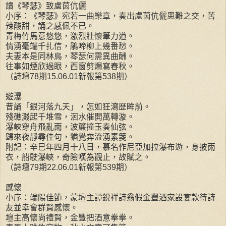
讀《琴瑟》致盧茵伉儷
小序：《琴瑟》宛若一曲樂章，奏出盧茵伉儷患難之交，苦
辣酸甜，誦之感佩不已。
青梅竹馬意悠悠，激烈壯懷筆力遒。
情湧毫端千扎信，鵑啼柳上幾番愁。
夫妻本是同林鳥，琴瑟何需異曲酬。
往事如煙欣過眼，西窗剪燭寫春秋。
（詩壇78期15.06.01新報第538期）
遊瀑
昔誦「銀河落九天」，怎如狂瀉歷眸前。
殘礁濺起千堆雪，洄水催開萬轉漩。
瀑峽穿舟飛亂雨，波簾撞玉奏仙弦。
歸來夜靜尋佳句，猶覺奔流湧素箋。
附記：辛巳年四月十八日，慕名作尼亞加拉瀑布遊，身披雨
衣，船駛瀑峽，奇險嘆為觀止，故賦之。
（詩壇79期22.06.01新報第539期）
感懷
小序：端陽佳節，蒙壇主譚銳祥詩翁假金豐酒家設宴款待詩
友並幸會群賢感懷。
壇主高懷尚禮賢，金豐把酒意拳拳。