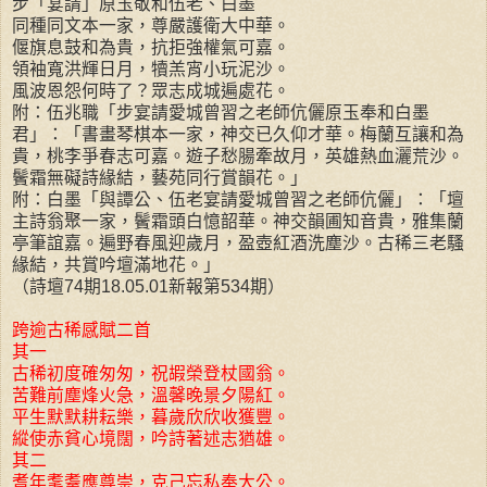
步「宴請」原玉敬和伍老、白墨
同種同文本一家，尊嚴護衛大中華。
偃旗息鼓和為貴，抗拒強權氣可嘉。
領袖寬洪輝日月，犢羔宵小玩泥沙。
風波恩怨何時了？眾志成城遍處花。
附：伍兆職「步宴請愛城曾習之老師伉儷原玉奉和白墨
君」：「書畫琴棋本一家，神交已久仰才華。梅蘭互讓和為
貴，桃李爭春志可嘉。遊子愁腸牽故月，英雄熱血灑荒沙。
鬢霜無礙詩緣結，藝苑同行賞韻花。」
附：白墨「與譚公、伍老宴請愛城曾習之老師伉儷」：「壇
主詩翁聚一家，鬢霜頭白憶韶華。神交韻圃知音貴，雅集蘭
亭筆誼嘉。遍野春風迎歲月，盈壺紅酒洗塵沙。古稀三老騷
緣結，共賞吟壇滿地花。」
（詩壇74期18.05.01新報第534期）
跨逾古稀感賦二首
其一
古稀初度確匆匆，祝嘏榮登杖國翁。
苦難前塵烽火急，溫馨晚景夕陽紅。
平生默默耕耘樂，暮歲欣欣收獲豐。
縱使赤貧心境闊，吟詩著述志猶雄。
其二
耆年耄耋應尊崇，克己忘私奉大公。