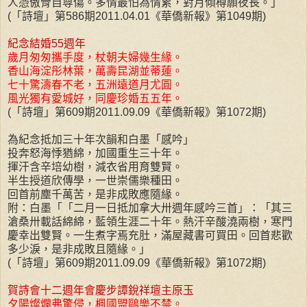
人憑傲骨自尊傷。多情最怕為情累，對月傾樽願夜長。」
(「詩壇」第586期2011.04.01《華僑新報》第1049期)
紀念結婚55週年
歲月匆匆攜手度，杖朝夫婦幾生緣。
香山海淀彤林葉，萬壽昆湖並蒂蓮。
七十驚濤春不老，五洲遠道月尤圓。
風光獨有愛城好，同慶珍婚五五年。
(「詩壇」第609期2011.09.09《華僑新報》第1072期)
為紀念抵加三十年次韻和白墨「感吟」
投奔怒海悸猶綿，加國重生三十年。
揮汗含辛培幼樹，減衣省用育雙賢。
半生授道欣傳學，一世崇儒樂種田。
回首前塵千萬苦，是非成敗應隨緣。
附：白墨「「二月一日抵加拿大卅週年感吟三首」：「其三
滄桑卅載話綿綿，藍領生涯二十年。熱汗辛酸澆兩樹，寒門
慶幸出雙賢。一生煮字焉充肚，滿屋藏書可買田。回首悲歡
多少淚，是非成敗且隨緣。」
(「詩壇」第609期2011.09.09《華僑新報》第1072期)
賀詩會十二週年會慶步譚銳祥壇主原玉
夕陽燦爛弗驚侵，楓國盟鷗樂不禁。