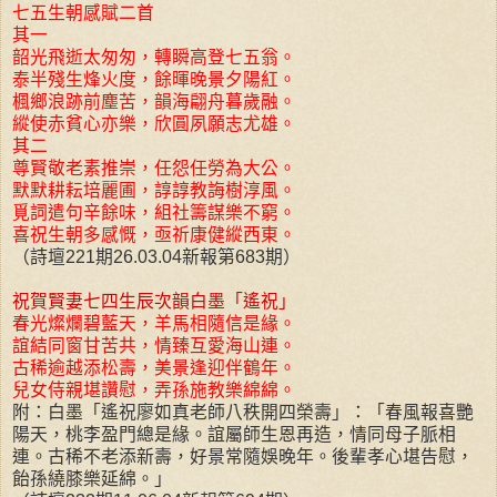
七五生朝感賦二首
其一
韶光飛逝太匆匆，轉瞬高登七五翁。
泰半殘生烽火度，餘暉晚景夕陽紅。
楓鄉浪跡前塵苦，韻海翩舟暮歲融。
縱使赤貧心亦樂，欣圓夙願志尤雄。
其二
尊賢敬老素推崇，任怨任勞為大公。
默默耕耘培麗圃，諄諄教誨樹淳風。
覓詞遣句辛餘味，組社籌謀樂不窮。
喜祝生朝多感慨，亟祈康健縱西東。
（詩壇221期26.03.04新報第683期）
祝賀賢妻七四生辰次韻白墨「遙祝」
春光燦爛碧藍天，羊馬相隨信是緣。
誼結同窗甘苦共，情臻互愛海山連。
古稀逾越添松壽，美景逢迎伴鶴年。
兒女侍親堪讚慰，弄孫施教樂綿綿。
附：白墨「遙祝廖如真老師八秩開四榮壽」：「春風報喜艷
陽天，桃李盈門總是緣。誼屬師生恩再造，情同母子脈相
連。古稀不老添新壽，好景常隨娛晚年。後輩孝心堪告慰，
飴孫繞膝樂延綿。」