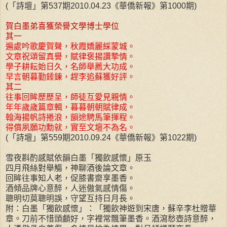
(「詩壇」第537期2010.04.23《華僑新報》第1000期)
賀白墨弟喜獲榮譽文學博士學位
其一
遍處吟歌慶賀聲，秋霞嬌麗綵蒙城。
文章祝頌留真譽，賦律褒揚讚摯情。
學子耕耘始日久，名師舉薦大功成。
早言朝暮勤錘鍊，趕李追蘇獲好評。
其二
往事回眸歷歷呈，師徒互愛見親情。
年年歲歲篇章輯，暮暮朝朝賦律成。
翰海揚帆詩捲浪，韻途騁馬筆揮程。
得償夙願功勳就，實至文壇不為名。
(「詩壇」第559期2010.09.24《華僑新報》第1022期)
雪夜斟酌感賦依韻白墨「獨飲感懷」原玉
四月飛絲對舉觴，神聊酒後論文章。
回眸往事知人老，促膝書齋享墨香。
酒傾品牌心意醉，人迷傲氣感情傷。
聰明切莫聰明誤，守望互持日月長。
附：白墨「獨飲感懷」：「獨飲神遊到宋唐，蘇辛李杜贈華
章。刀前不惜頭顱好，字裡常飄筆墨香。酒瀉愁壺詩意醉，