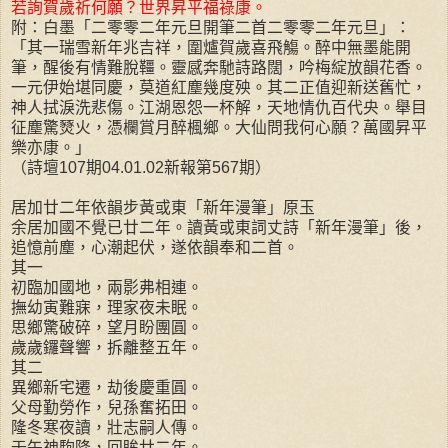
若詢賀歲祈何願？世界昇平福祿康。
附：白墨「二零零二年元旦開筆二首二零零二年元旦」：
「其一瑞雪新年兆吉祥，圍爐賀歲喜飛觴。醉中無墨能開
筆，醒後有情難脫韁。靈感奔馳詩路闊，吟梅綻放韻花香。
一元伊始堪同慶，莫道紅塵幾度殃。其二正值迎新送舊忙，
神人拭淚洗悲傷。江湖恩怨一杯解，天地情仇百代央。舉目
征塵驚燹火，憑欄賞月醉楓鄉。大仙問我何心願？萬國昇平
樂亦康。」
（詩壇107期04.01.02新報第567期）
居加廿二年依韻步黃或東「新年漫筆」原玉
余居加國不覺已廿二年。讀黃或東詞丈詩「新年漫筆」後，
追憶前塵，心潮起伏，遂依韻奉和二首。
其一
初臨加國地，兩影弗相連。
撫幼寅難寐，理家夜未眠。
思鄉驚破碎，望月盼團圓。
歲歲鑼聲響，拆離整五年。
其二
異鄉新宅遷，劫後慶重圓。
父母勤勞作，兒孫奮拓田。
隆冬寒夜讀，壯志嗣人傳。
壬午神駒降，回眸廿二年。