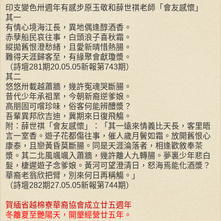
印支變色卅週年有感步原玉敬和薛世祺老師「會友感懷」
其一
有情心境海江長，異地偶逢醇酒香。
赤孽船民哀往事，白頭浪子喜秋霜。
縱拋舊恨澄愁緒，且愛新晴惜熱腸。
難得天涯歸客至，有緣聚會獻瓊漿。
（詩壇281期20.05.05新報第743期）
其二
悠悠卅載越蕭牆，幾許冤魂哭斷腸。
昔代少年承祖業，今朝新裔逆爹娘。
高朋固可嚐珍味，俗客何能辨醴漿？
吾輩異邦欣吉迪，冀期來日復飛觴。
附：薛世祺「會友感懷」：「其一遠來情義比天長，客里晤
言一室香。遊子花都傷往事，催人歲月鬢如霜。放開舊恨心
康泰，且戀黃昏莫斷腸。同是天涯淪落者，相逢歡敘奉茶
漿。其二北風颯颯入蕭牆，幾許離人九轉腸。夢裏少年悲白
髮，棲遲遊子念爹娘。黃河可望澄清日，怒海焉能化酒漿？
華裔老翁欣把臂，別來何日再稱觴。」
（詩壇282期27.05.05新報第744期）
賀緬省越棉寮華裔協會成立廿五週年
冬離夏至艷陽天，開墾經營廿五年。