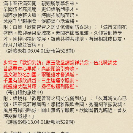
滿市春花滿苑開，親觀勝景慕名來。
早聞伍老高風範，更仰譚翁飽學才。
國粹承傳薪火繼，詩園拓展韻苗培。
念朋千里趨相會，促膝談心話雪梅。
附：白墨「欣聞曾習之詞丈伉儷到訪喜詠」：「滿市文園花
盛開，歡迎碩果愛城來。素聞亮節高風雅，久仰賢師博學
才。國粹同揚同發展，詩苗共種共栽培。有緣相識成良友，
醉月飛觴並賞梅。」
（詩壇68期06.04.01新報第528期）
步壇主「歡迎到訪」原玉敬呈譚銳祥詩翁、伍兆職詞丈
昔誦華章心早傾，高談闊論引齊鳴。
溫文灑脫名加國，爾雅雄才譽滿城。
千里有緣欣識岱，三生逢運幸瞻荊。
誠邀諸丈臨貧壤，掃徑敲鑼列隊迎。
（寄自紐約旅途中）
附：譚銳祥「歡迎曾習之詞丈伉儷到訪」：「久耳鴻文心已
傾，瑤章恍若鳳凰鳴。悠揚雅韻欽金國，秀麗詞華振愛城。
風月有緣同唱詠，關山無路早瞻荊。欣聞耆宿光臨近，會友
詩朋倒履迎。」
（詩壇69期13.04.01新報第529期）