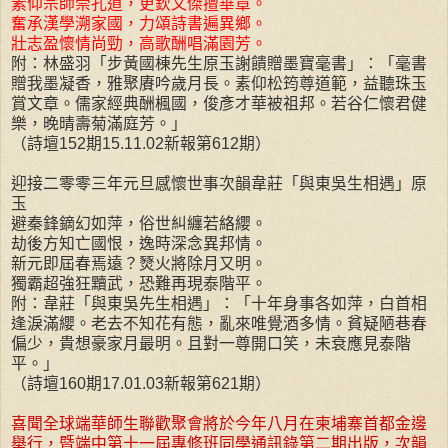
素仰宗師崇孔道，更欽文傑擅華章。
奮承漢學溯家國，力頌詩書遍異鄉。
壯志盈懷情尚勁，高歌酬唱滿園芳。
附：林盛羽「步黃國棟先生原玉謝饋贈墨寶毫書」：「毫書
贈我墨凝香，雅聚賡吟歲月長。素仰松筠尊道範，益聽珠玉
賞文章。儒家經典酬楓國，俊彥才華被祖邦。若谷仁懷君健
樂，晚晴壽菊滿庭芳。」
（詩壇152期15.11.02新報第612期）
迎接二零零三年元旦感懷世事次韻韋莊「與東吳生相遇」原
玉
避秦鋒鏑幻如萍，俗世糾纏若絡纓。
劫後方知亡國恨，逸時深念異邦情。
新元即屆春焉遠？燹火將除月又明。
獨霸超強狂黷武，恐難再現泰階平。
附：韋莊「與東吳先生相遇」：「十年身事各如萍，白首相
逢淚滿纓。老去不知花有態，亂來唯覺酒多情。貧疑陋巷春
偏少，貴想豪家月最明。且對一尊開口笑，未衰應見泰階
平。」
（詩壇160期17.01.03新報第621期）
喜聞全球端華師生聯歡聚會將於今年八月在柬埔寨首都金邊
舉行，暨端中第十一屆專修班同學通訊錄第二期出版，次韻