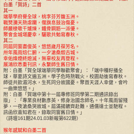
白墨「賀詩」二首
其一
端華學府譽全球，桃李芬芳馥五洲。
戰燹瀰天熬虐躪，偃旗息鼓治傷憂。
師嚴棣敬千爐煉，鐵骨鋼筋一派優。
聚會金城堪慶幸，驪歌共勉寫春秋。
其二
同屆同窗盡俊英，悠悠歲月葆芳名。
卅年風雨焙仁腑，一夕滄桑燬古城。
幸佑烽煙終熄滅，無辜校友再登程。
展鴻欣悉重刊訊，永繫師生舊日情。
附：白墨「賀全球端華同學聯歡聚會」：「端中種籽播全
球，華夏詩文遍五洲。學子危時熬戰火，校園劫後寫春秋。
師徒共飲湄河水，生死同分故國憂。聚首天涯人幸健，會吟
一曲樂悠悠。」
附：白墨「賀端中第十一屆專修班同學第二期通訊錄出
版」：「專業良材數彥英，修身治國念師名。十年風雨留殘
夢，一夜滄桑哭故城。屆滿揚鑣齊赴難，通儒達士並馳程。
訊函欣喜知君在，錄取同窗舊日情。」
（詩壇161期24.01.03新報第622期）
猴年感賦和白墨二首