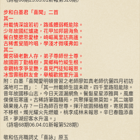
步和白墨君「喜聞」二首
其一
卅載情深誼若初，路遙體弱概能除。
少年故國紅爐歲，花甲加邦碧海魚。
鬢白雙腮思愛棣，崎嶇萬里訪高廬。
古稀耆叟隨吟唱，學淺才微嘆弗如。
其二
黌宮碩老數人存，弟子尊師世士尊。
故國園丁勤植樹，異鄉梅竹縱生根。
幸觀桃李爭呈艷，喜見門徒知報恩。
冰雪霽融群友會，舉觴歡敘室升溫。
附：白墨「喜聞愛明頓曾習之老師廖如真老師伉儷四月初訪
滿地可二首」：「其一卅載師生誼未疏，四千里路阻能除。
昔年故國移山志，今日天涯漏網魚。鬢髮星星添雅興，風塵
僕僕蒞寒廬。古稀詩筆臨騷苑，共聚揮毫樂莫如。其二端華
碩果幾人存？一日為師百世尊。揮汗故園頻植樹，寄居異國
不移根。燭光耀火先燃蠟，桃李成林未報恩。辛巳春臨添喜
訊，夢湖迎客水升溫。」
（詩壇68期06.04.01新報第528期）
敬和伍兆職詞丈「喜詠」原玉