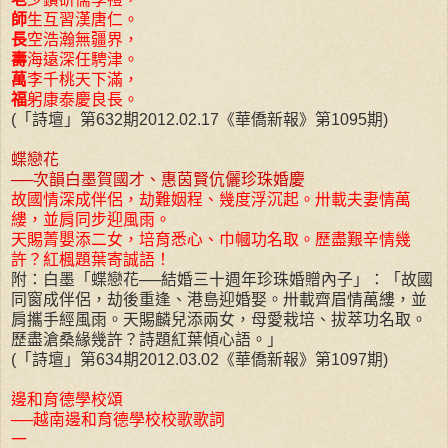
師
生互習漢唐仁。
長
空浩瀚無疆界，
壽
海遠深任騁津。
萬
李千桃天下滿，
福
躬康泰慶良長。
(「詩壇」第632期2012.02.17《華僑新報》第1095期)
蝶戀花
──次韻白墨賀國才、惠茵賢伉儷珍珠婚慶
故國情深成伴侶，劫難姻程、幾度浮沉起。卅載夫妻情萬
縷，並肩同步迎風雨。
天賜菁嬰添二女，培育悉心、巾幗功名取。歷盡艱辛情幾
許？紅楓題葉寄誠語！
附：白墨「蝶戀花──結婚三十週年珍珠婚贈內子」：「故國
同窗成伴侶，劫後重逢、港島迎婚娶。卅載齊眉情萬縷，並
肩攜手經風雨。天賜麟兒添兩女，母愛栽培、拔萃功名取。
歷盡滄桑緣幾許？詩題紅葉傾心語。」
(「詩壇」第634期2012.03.02《華僑新報》第1097期)
邊和育德學校頌
──越南邊和育德學校校歌歌詞
一