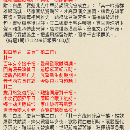
附：白墨「賀魁北克中華詩詞研究會成立」：「其一吟苑群
雄聚滿城，詩家喜結鷺鷗盟。才高莫嘆文無價，誼貴方知筆
有情。刻燭奪袍留雅史，題襟詠豆鑄芳名。灞橋驢背思佳
句，畫壁旗亭後世評。其二楓鄉墨客喜嚶鳴，貫耳聯珠唱玉
聲。雅集承傳唐宋律，騷壇繼奏漢秦箏。筆風文雨詩杯滿，
詞露吟霖韻蕊生。把盞飛觴留好賦，蘭亭千古頌群英。」
（詩壇1期17.12.99新報第460期）
和白墨君「慶賀千禧二首」
其一
百年有幸接千禧，曼舞歡歌賦頌詞。
回首漫長流徙日，前瞻璀璨紀元時。
環觀各國興亡史，展望新生劇競期。
昔代西方長作霸，今朝東亞直超馳！
其二
歲月悠悠復所期？難逢同慶賀千禧。
由衷祝願昇平日，亟盼吟哦正氣詩。
鄉土劫災餘舊恨，家山破碎有新姿。
世情頻變人垂老，喜覽奇葩發萬枝。
附：白墨「慶賀千禧二首」：「其一有緣同醉度千禧，暢飲
屠蘇共賦詞。烽火戰雲年夕夜，歡歌賀曲歲朝時。環觀歷代
浮沉史，跨越新元替換期。世紀前輪留舊轍，狂揮韻筆急飛