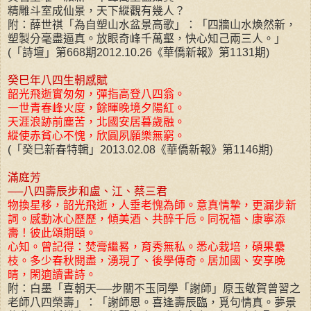
精雕斗室成仙景，天下縱觀有幾人？
附：薛世祺「為自塑山水盆景高歌」：「四牆山水煥然新，
塑製分毫盡逼真。放眼奇峰千萬壑，快心知己兩三人。」
(「詩壇」第668期2012.10.26《華僑新報》第1131期)
癸巳年八四生朝感賦
韶光飛逝實匆匆，彈指高登八四翁。
一世青春峰火度，餘暉晚境夕陽紅。
天涯浪跡前塵苦，北國安居暮歲融。
縱使赤貧心不愧，欣圓夙願樂無窮。
(「癸巳新春特輯」2013.02.08《華僑新報》第1146期)
滿庭芳
──八四壽辰步和盧、江、蔡三君
物換星移，韶光飛逝，人垂老愧為師。意真情摯，更漏步新
詞。感動冰心歷歷，傾美酒、共醉千卮。同祝福、康寧添
壽！彼此頌期頤。
心知。曾記得：焚膏繼晷，育秀無私。悉心栽培，碩果纍
枝。多少春秋閱盡，湧現了、後學傳奇。居加國、安享晚
晴，閑適讀書詩。
附：白墨「喜朝天──步關不玉同學「謝師」原玉敬賀曾習之
老師八四榮壽」：「謝師恩。喜逢壽辰臨，覓句情真。夢景