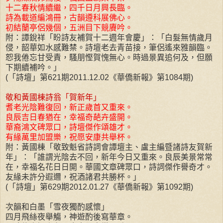
十二春秋情續繼，四千日月興長臨。
詩為載道編鴻冊，古韻遵科展佛心。
初結蘭亭侶幾個，五洲目下競賡吟。
附：譚銳祥「盼詩友補賀十二週年會慶」：「白髮無情歲月
侵，韶華如水感難禁。詩壇老去青苗接，筆侶遙來雅韻臨。
恕我倦忘甘受責，騷朋慳賀愧無心。時過景異追何及，但願
下期續補吟。」
(「詩壇」第621期2011.12.02《華僑新報》第1084期)
敬和黃國棟詩翁「賀新年」
耆老光陰難復回，新正歲首又重來。
良辰吉日春猶在，幸福奇葩卉盛開。
華裔鴻文碑眾口，詩壇傑作頌雄才。
有緣萬里加盟樂，祝愿安康共舉杯。
附：黃國棟「敬致魁省詩詞會譚壇主、盧主編暨諸詩友賀新
年」：「誰謂光陰去不回，新年今日又重來。良辰美景常常
在，幸福名花日日開。華國文章碑眾口，詩詞傑作譽奇才。
友緣未許分遐邇，祝酒諸君共勝杯。」
(「詩壇」第629期2012.01.27《華僑新報》第1092期)
次韻和白墨「雪夜獨酌感懷」
四月飛絲夜舉觴，神遊酌後寫華章。