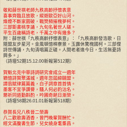
敬和薛世祺老師九秩高齡抒懷表意
喜事齊臨且放歌，縱遊歐亞好山河。
烽煙不斷家園破，戰燹頻摧槐夢柯。
三部鉅書桃李誦，九旬名著世人磋。
平生百歲稱詩老，千萬之中有幾多？
附：薛世祺「九秩高齡抒懷表意」：「九秩高齡發浩歌，日
隨盟友步星河。金風頓憶棉寮景，玉露休驚槐國柯。三部俚
詩世傳誦，九旬清唱篇正磋。人間老者逢今日，生活無憂詩
興多。」
（詩壇52期15.12.00新報第512期）
賀魁北克中華詩詞研究會成立一週年
猶憶詩賢聚滿城，週年忽屆締鷗盟。
譚翁賦律篇篇義，白子詞章首首情。
墨客不宜爭讚譽，騷人何必釣沽名。
懇祈同道勤斟酌，吟圃奇葩日漸榮。
（詩壇58期26.01.01新報第518期）
恭賀長兄八秩晉二榮壽
八二歡歌壽酒香，曾門晚輩賀酬忙。
經文滿腹書生節，兒女繞身耄耋昌。