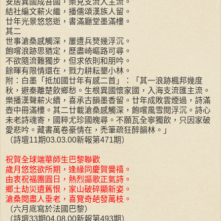
安居異國成吾國，樂見支流入主流。
結社編文薪火繼，播儒頌漢族人留。
廿年光景悠悠逝，書滿廳堂墨滿樓。
其二
世事滄桑感觸深，屢遭兵燹幾浮沉。
飽嚐浪跡思猶定，歷盡崎嶇路可尋。
不欲隨流難獨步，但求依則和朋吟。
餘暉有限情還在，戮力耕耘墾小林。
附：白墨「抵加國廿年有感二首」：「其一浪跡楓邦幾度
秋，避秦離楚飲鄉愁。生根異國懷家國，入海支流匯主流。
樂播漢聲薪火續，喜承古韻墨香留。廿年成敗雲煙過，詩滿
壺中冊滿樓。其二廿載滄桑感觸深，飽嚐風雪閱浮沉。詩心
未老詩魂寄，國粹尤珍國魄尋。不願瓦全寧獨飲，只因家破
愛悲吟。藏書萬卷豪情在，禿筆疏狂醉韻林。」
（詩壇11期03.03.00新報第471期）
祝賀全球端華師生巴黎聯歡
歲月悠悠欲所期，逢緣同慶賀黌禧。
由衷祝福團圓日，熱烈謳歌正氣詩。
鄉土劫災遺舊恨，家山破碎顯新姿。
滄桑閱盡人垂老，喜覽奇葩發萬枝。
（六月底寫於法國巴黎）
（詩壇33期04.08.00新報第493期）