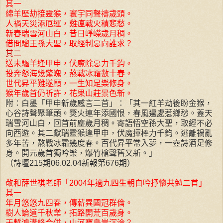
其一
綿羊歷劫接靈猴，寰宇同聲禱歲頭。
人禍天災添厄運，雞瘟戰火積悲愁。
新春瑞雪河山白，昔日崢嶸歲月稠。
借問騮王孫大聖，取經制惡向誰求？
其二
送未驅羊逢甲申，伏魔除惡力千鈞。
投奔怒海幾驚魄，熬戰冰霜數十春。
世代昇平難遂願，一生知足樂修身。
猴年歲首仍祈許，花果山莊景色新。
附：白墨「甲申新歲感言二首」：「其一紅羊劫後盼金猴，
心谷詩聲聚筆頭。燹火連年添國恨，春風遍處惹鄉愁。蓋天
瑞雪河山白，回首前塵歲月稠。寄語悟空孫大聖，取經不必
向西遊。其二獻瑞靈猴逢甲申，伏魔揮棒力千鈞。逃離禍亂
多年苦，熬戰冰霜幾度春。百代昇平常入夢，一壺詩酒足修
身。開元歲首獨吟樂，爆竹槍聲舊又新。」
（詩壇215期06.02.04新報第676期）
敬和薛世祺老師「2004年適九四生朝自吟抒懷共勉二首」
其一
年月悠悠九四春，傳薪異國冠群倫。
樹人論道千秋業，拓路開荒百歲身。
天塹鴻溝終合併，山河寶島豈沉淪？