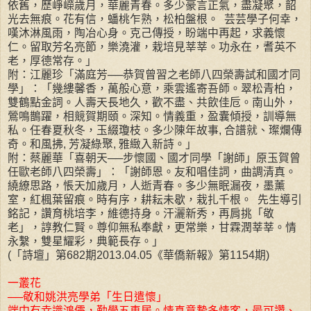
依舊，歷崢嶸歲月，華麗青春。多少豪言正氣，盡凝聚，韶
光去無痕。花有信，蟠桃乍熟，松柏盤根。 芸芸學子何幸，
嘆沐淋風雨，陶冶心身。克己傳授，盼端中再起，求義懷
仁。留取芳名亮節，樂澆灌，栽培見莘莘。功永在，耆英不
老，厚德常存。」
附：江麗珍「滿庭芳──恭賀曾習之老師八四榮壽試和國才同
學」：「幾縷馨香，萬般心意，乘雲遙寄吾師。翠松青柏，
雙鶴點金詞。人壽天長地久，歡不盡、共飲佳卮。南山外，
鶯鳴鵲躍，相競賀期頤。深知。情義重，盈囊傾授，訓導無
私。任春夏秋冬，玉綴瓊枝。多少陳年故事, 合譜就、璨爛傳
奇。和風拂, 芳凝綠聚, 雅緻入新詩。」
附：蔡麗華「喜朝天──步懷國、國才同學「謝師」原玉賀曾
任歐老師八四榮壽」：「謝師恩。友和唱佳詞，曲調清真。
繞繚思路，悵天加歲月，人逝青春。多少無眠漏夜，墨薰
室，紅楓葉留痕。時有序，耕耘未歇，栽扎千根。 先生導引
銘記，讚育桃培李，維德持身。汗灑新秀，再肩挑「敬
老」，諄教仁賢。尊仰無私奉獻，更常樂，甘霖潤莘莘。情
永繫，雙星耀彩，典範長存。」
(「詩壇」第682期2013.04.05《華僑新報》第1154期)
一叢花
──敬和姚洪亮學弟「生日遣懷」
端中有幸識鴻儒，勤學五車居。情真意摯多情客，最可讚、