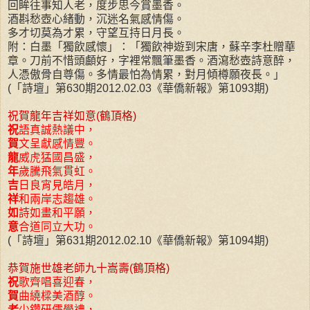
回眸往事知人老，度步思今賞墨香。
酒斟愁壺心緒動，沉迷名氣感情傷。
多才切莫為才累，守望互持日月長。
附：白墨「獨飲感懷」：「獨飲神遊到宋唐，蘇辛李杜贈華
章。刀前不惜頭顱好，字裡常飄筆墨香。酒瀉愁壺詩意醉，
人憑傲骨自尊傷。多情最怕為情累，對月傾樽願夜長。」
(「詩壇」第630期2012.02.03《華僑新報》第1093期)
祝賀龍年吉祥如意(鶴頂格)
祝
語真誠熱議中，
賀
文呈獻感情豐。
龍
威虎猛國昌盛，
年
歲騰飛氣貫虹。
吉
日良宵見皓月，
祥
和兩岸志趨雄。
如
詩如畫和平願，
意
合道同立大功。
(「詩壇」第631期2012.02.10《華僑新報》第1094期)
恭賀施世雄老師九十嵩壽(鶴頂格)
祝
歌齊唱喜迎春，
賀
曲繞樑美酒醇。
老
少鑽研儒學禮，