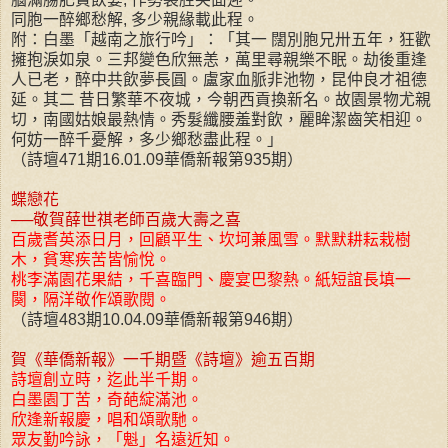
同胞一醉鄉愁解, 多少親緣載此程。
附：白墨「越南之旅行吟」：「其一 闊別胞兄卅五年，狂歡
擁抱淚如泉。三邦變色欣無恙，萬里尋親樂不眠。劫後重逢
人已老，醉中共飲夢長圓。盧家血脈非池物，昆仲良才祖德
延。其二 昔日繁華不夜城，今朝西貢換新名。故園景物尤親
切，南國姑娘最熱情。秀髮纖腰羞對飲，麗眸潔齒笑相迎。
何妨一醉千憂解，多少鄉愁盡此程。」
（詩壇471期16.01.09華僑新報第935期）
蝶戀花
──敬賀薛世祺老師百歲大壽之喜
百歲耆英添日月，回顧平生、坎坷兼風雪。默默耕耘栽樹
木，貧寒疾苦皆愉悅。
桃李滿園花果結，千喜臨門、慶宴巴黎熱。紙短誼長填一
闋，隔洋敬作頌歌閱。
（詩壇483期10.04.09華僑新報第946期）
賀《華僑新報》一千期暨《詩壇》逾五百期
詩壇創立時，迄此半千期。
白墨園丁苦，奇葩綻滿池。
欣逢新報慶，唱和頌歌馳。
眾友勤吟詠，「魁」名遠近知。