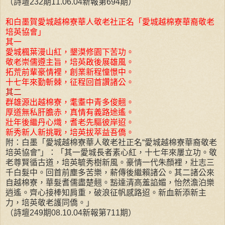
（詩壇232期11.06.04新報第694期）
和白墨賀愛城越棉寮華人敬老社正名「愛城越棉寮華裔敬老
培英協會」
其一
愛城楓葉漫山紅，墾漠修園下苦功。
敬老崇儒遵主旨，培英啟後展雄風。
拓荒前輩豪情裡，創業新程憧憬中。
十七年來勤斬棘，征程回首讚諸公。
其二
群雄源出越棉寮，耄耋中青多俊翹。
厚道無私肝膽赤，真情有義路途遙。
壯年後繼丹心熾，耆老先驅彼岸迢。
新秀新人新挑戰，培英拔萃益吾僑。
附：白墨「愛城越棉寮華人敬老社正名“愛城越棉寮華裔敬老
培英協會”」：「其一愛城長者素心紅，十七年來屢立功。敬
老尊賢循古道，培英毓秀樹新風。豪情一代朱顏裡，壯志三
千白髮中。回首前塵多苦樂，薪傳後繼賴諸公。其二諸公來
自越棉寮，華髮耆儒盡楚翹。豁達清高羞諂媚，怡然澹泊樂
逍遙。齊心接棒知肩重，破浪征帆感路迢。新血新添新主
力，培英敬老護同僑。」
（詩壇249期08.10.04新報第711期）