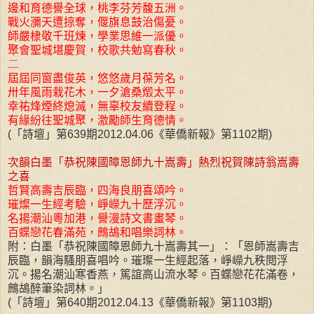
邊和育德譽全球，桃李芬芳馥五洲。
戰火瀰天遭掠奪，偃旗息鼓治傷憂。
師嚴棣敬千班煉，學業思維一派優。
聚會聖城堪慶賀，校歌共勉寫春秋。
二
屆屆同窗盡俊英，悠悠歲月葆芳名。
卅年風雨栽花木，一夕滄桑燬太平。
幸祐烽煙終熄滅，無辜校友續登程。
有緣紛往聖城聚，激勵師生育德情。
(「詩壇」第639期2012.04.06《華僑新報》第1102期)
次韻白墨「恭祝陳國暲恩師九十嵩壽」熱烈祝賀陳詩翁嵩壽
之喜
哲賢高壽吉辰臨，四海良朋喜頌吟。
璀燦一生經考驗，崢嶸九十歷浮沉。
名揚潮汕粵加港，譽漫詩文書畫琴。
百蝶戀花春滿苑，鷓鴣和唱樂詞林。
附：白墨「恭祝陳國暲恩師九十嵩壽其一」：「恩師嵩壽吉
辰臨，韻海騷朋喜唱吟。璀璨一生經起落，崢嶸九秩閱浮
沉。揚名潮汕寒香燕，篤誼高山流水琴。百蝶戀花花滿卷，
鷓鴣醉筆染詞林。」
(「詩壇」第640期2012.04.13《華僑新報》第1103期)