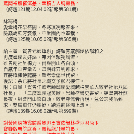
驚聞福體罹沉恙，幸賴吉人稱壽翁。
（詩壇121期12.04.02新報第581期）
詠寒梅
愛雪梅花早盛開，冬寒凜冽報春來。
險巔峭壁芳姿傲，華堂園內也奉栽。
（詩壇125期10.05.02新報第585期）
讀白墨「賀曾老師蟬聯」詩頗有感觸遂依韻和之
再度蟬聯友好謳，弗因信賴獨風流。
雖曾創社呈棉力，實靠開山各白頭。
自感年華春漸去，眾期鋒刃利難求。
宜將職棒傳龍將，敬老崇儒世代留。
後記：余已將社長之職交予柳君接任。
附：白墨「賀曾任歐老師蟬聯愛城越棉寮華人敬老社第八屆
社長」：「三度蟬聯冠美歐，恩師盛譽史書留。結盟創社熬
長夜，組會開山染白頭。敬老尊儒春再現，急公忘我品難
求。雙肩重任仍腰挺，踏遍荊途溯上流。」
（詩壇139期16.08.02新報第599期）
謝黃國棟詩翁饋贈賀聯墨寶依韻林盛羽君原玉
寶聯啟卷院庭香，鳳舞龍飛墨誼長。