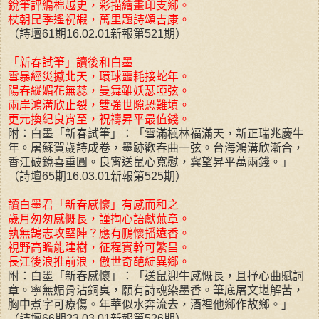
銳筆評編棉越史，彩描繪畫印支鄉。
杖朝昆季遙祝嘏，萬里題詩頌吉康。
（詩壇61期16.02.01新報第521期）
「新春試筆」讀後和白墨
雪暴經災撼北天，環球噩耗接蛇年。
陽春縱媚花無蕊，曼舞雖妖瑟啞弦。
兩岸鴻溝欣止裂，雙強世隙恐難填。
更元換紀良宵至，祝禱昇平最值錢。
附：白墨「新春試筆」：「雪滿楓林福滿天，新正瑞兆慶牛
年。屠蘇賀歲詩成卷，墨跡歡春曲一弦。台海鴻溝欣漸合，
香江破鏡喜重圓。良宵送鼠心寬慰，冀望昇平萬兩錢。」
（詩壇65期16.03.01新報第525期）
讀白墨君「新春感懷」有感而和之
歲月匆匆感慨長，謹掏心語獻蕪章。
孰無鵠志攻堅陣？應有鵬懷播遠香。
視野高瞻能建樹，征程實幹可繁昌。
長江後浪推前浪，傲世奇葩綻異鄉。
附：白墨「新春感懷」：「送鼠迎牛感慨長，且抒心曲賦詞
章。寧無媚骨沾銅臭，願有詩魂染墨香。筆底屠文堪解苦，
胸中煮字可療傷。年華似水奔流去，酒裡他鄉作故鄉。」
（詩壇66期23.03.01新報第526期）