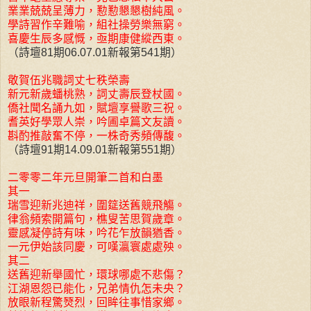
業業兢兢呈薄力，懃懃懇懇樹純風。
學詩習作辛難喻，組社操勞樂無窮。
喜慶生辰多感慨，亟期康健縱西東。
（詩壇81期06.07.01新報第541期）
敬賀伍兆職詞丈七秩榮壽
新元新歲蟠桃熟，詞丈壽辰登杖國。
僑社聞名誦九如，賦壇享譽歌三祝。
耆英好學眾人崇，吟圃卓篇文友讀。
斟酌推敲奮不停，一株奇秀頻傳馥。
（詩壇91期14.09.01新報第551期）
二零零二年元旦開筆二首和白墨
其一
瑞雪迎新兆迪祥，圍筵送舊競飛觴。
律翁頻索開篇句，樵叟苦思賀歲章。
靈感凝停詩有味，吟花乍放韻猶香。
一元伊始該同慶，可嘆瀛寰處處殃。
其二
送舊迎新舉國忙，環球哪處不悲傷？
江湖恩怨已能化，兄弟情仇怎未央？
放眼新程驚燹烈，回眸往事惜家鄉。