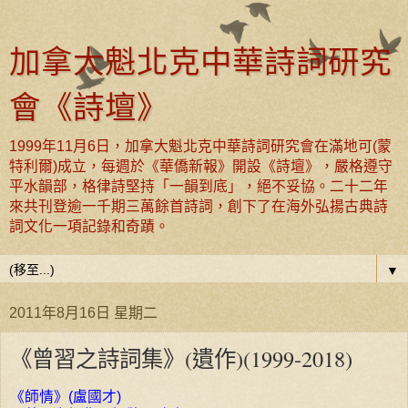
加拿大魁北克中華詩詞研究
會《詩壇》
1999年11月6日，加拿大魁北克中華詩詞研究會在滿地可(蒙
特利爾)成立，每週於《華僑新報》開設《詩壇》，嚴格遵守
平水韻部，格律詩堅持「一韻到底」，絕不妥協。二十二年
來共刊登逾一千期三萬餘首詩詞，創下了在海外弘揚古典詩
詞文化一項記錄和奇蹟。
▼
2011年8月16日 星期二
《曾習之詩詞集》(遺作)(1999-2018)
《師情》(盧國才)