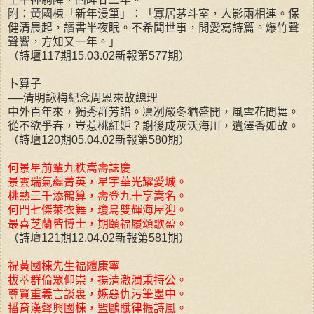
附：黃國棟「新年漫筆」：「寡居茅斗室，人影兩相連。保
健清晨起，讀書半夜眠。不希聞世事，閒愛寫詩篇。爆竹聲
聲響，方知又一年。」
（詩壇117期15.03.02新報第577期）
卜算子
──清明詠梅紀念周恩來故總理
中外百年來，獨秀群芳譜。凜冽嚴冬猶盛開，風雪花間舞。
從不欲爭春，豈惹桃紅妒？謝後成灰沃海川，遺澤香如故。
（詩壇120期05.04.02新報第580期）
何景星前輩九秩嵩壽誌慶
景雲瑞氣蘊菁英，星宇華光耀愛城。
桃熟三千添鶴算，壽登九十享嵩名。
何門七傑萊衣舞，瓊島雙輝海屋迎。
最喜芝蘭皆博士，期頤福履頌歌盈。
（詩壇121期12.04.02新報第581期）
祝黃國棟先生福體康寧
拔萃群倫眾仰崇，揚清激濁秉持公。
尊賢重義言談裏，嫉惡仇污筆墨中。
播育漢聲興國棟，盟鷗賦律振詩風。