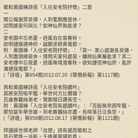
敬和黃國棟詩翁「入住安老院抒懷」二首
一
聞公報謝眾良儔，人到耄期應退休。
試問誰家何與比？如神仙界孰能求？
二
安老園中忘老憂，逍遙自在寫春秋。
欲明捷路通神府，誠願求師貴電郵。
附：黃國棟「入住安老院抒懷」：「其一 衷心感謝各良儔，
人到盡頭總是休。借問天家何處是，蟠桃仙果屬能求？其二
安老樓中忘我憂，逍遙晚境渡春秋。欲知捷徑神仙府，能許
溝通我電郵？」
(「詩壇」第654期2012.07.20《華僑新報》第1117期)
再和黃國棟詩翁「入住安老院續吟」
莫將安院喻牢籠，舉世何方比爾雄？
百歲春蠶絲漸老，鶯歌唱日讚長空。
附：黃國棟「入住安老院有感續吟」：「百般無奈困牢籠，
那怕當年舉世雄。到老春蠶絲亦盡，烏啼落日泣長空。」
(「詩壇」第658期2012.08.17《華僑新報》第1121期)
拜讀薛世祺老師「自塑」詩有感而敬和之
貝石塑堆一派新，千峰萬壑儘如真。