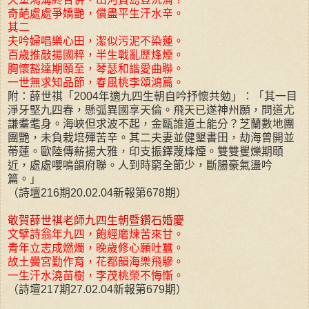
奇葩處處爭嬌艷，償盡平生汗水辛。
其二
夫吟婦唱樂心田，潔似污泥不染蓮。
百歲推敲揚國粹，半生戰亂歷烽煙。
胸懷豁達期頤至，琴瑟和諧愛曲聯。
一世無求知品節，春風桃李頌鴻篇。
附：薛世祺「2004年適九四生朝自吟抒懷共勉」：「其一目
淨牙堅九四春，懸弧異國享天倫。飛天已遂神州願，問道尤
謙耋耄身。海峽但求波不起，金甌誰道土能分？芝蘭數地團
團艷，未負栽培殫苦辛。其二夫妻並健墾書田，劫海曾開並
蒂蓮。歐陸傳薪揚大雅，印支振鐸蔑烽煙。雙雙矍爍期頤
近，處處嚶鳴韻府聯。人到時窮全節少，斷腸豪氣盪吟
篇。」
（詩壇216期20.02.04新報第678期）
敬賀薛世祺老師九四生朝暨鑽石婚慶
文擘詩翁年九四，飽經磨煉苦來甘。
青年立志成燃燭，晚歲修心願吐蠶。
故土黌宮勤作育，花都韻海樂飛驂。
一生汗水澆苗樹，李茂桃榮不悔慚。
（詩壇217期27.02.04新報第679期）