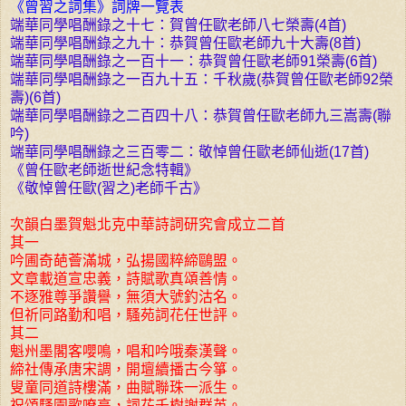
《曾習之詞集》詞牌一覽表
端華同學唱酬錄之十七：賀曾任歐老師八七榮壽(4首)
端華同學唱酬錄之九十：恭賀曾任歐老師九十大壽(8首)
端華同學唱酬錄之一百十一：恭賀曾任歐老師91榮壽(6首)
端華同學唱酬錄之一百九十五：千秋歲(恭賀曾任歐老師92榮
壽)(6首)
端華同學唱酬錄之二百四十八：恭賀曾任歐老師九三嵩壽(聯
吟)
端華同學唱酬錄之三百零二：敬悼曾任歐老師仙逝(17首)
《曾任歐老師逝世紀念特輯》
《敬悼曾任歐(習之)老師千古》
次韻白墨賀魁北克中華詩詞研究會成立二首
其一
吟圃奇葩薈滿城，弘揚國粹締鷗盟。
文章載道宣忠義，詩賦歌真頌善情。
不逐雅尊爭讚譽，無須大號釣沽名。
但祈同路勤和唱，騷苑詞花任世評。
其二
魁州墨閣客嚶鳴，唱和吟哦秦漢聲。
締社傳承唐宋調，開壇續播古今箏。
叟童同道詩樓滿，曲賦聯珠一派生。
祝頌騷園歌嘹亮，詞花千樹謝群英。