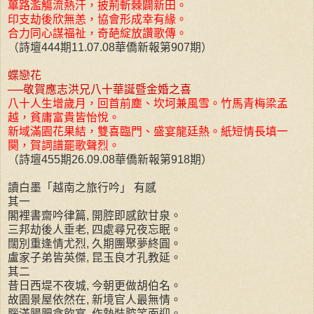
蓽路濫觴流熱汗，披荊斬棘闢新田。
印支劫後欣無恙，協會形成幸有緣。
合力同心謀福祉，奇葩綻放讚歌傳。
（詩壇444期11.07.08華僑新報第907期）
蝶戀花
──敬賀應志洪兄八十華誕暨金婚之喜
八十人生增歲月，回首前塵、坎坷兼風雪。竹馬青梅梁孟
越，貧庸富貴皆怡悅。
新域滿園花果結，雙喜臨門、盛宴龍廷熱。紙短情長填一
闋，賀詞譜罷歌聲烈。
（詩壇455期26.09.08華僑新報第918期）
讀白墨「越南之旅行吟」 有感
其一
閣裡書齋吟律篇, 開腔即感飲甘泉。
三邦劫後人垂老, 四處尋兄夜忘眠。
闊別重逢情尤烈, 久期團聚夢終圓。
盧家子弟皆英傑, 昆玉良才孔教延。
其二
昔日西堤不夜城, 今朝更做胡伯名。
故園景屋依然在, 新境官人最無情。
腦滿腸肥貪飲宴, 作勢裝腔笑面迎。