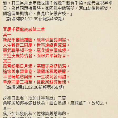
馳。其二易月更年幾世期？難逢千載賀千禧。紀元互祝昇平
日，歲首同題梅雪詩。家國亂中餘舊夢，河山劫後換新姿。
韻壇留墨楓情老，喜見吟花傲古枝。」
（詩壇3期31.12.99新報第462期）
喜慶千禧龍歲感賦二首
其一
新紀千禧接踵臨，龍年併至豁胸襟。
人生難得三同慶，世事逢緣百感深。
黷武戰爭頻不熄，窮兵擄掠屢成侵。
喜迎庚歲詩情發，亟盼昇平報好音。
其二
風雪紛飛日月添，寒廬守歲慄情潛。
追懷舊事留書卷，環顧新程現眼簾。
半世崎嶇愁與樂，一生坎坷苦和甜。
幸能同慶三禧至，且飲屠蘇醉後恬。
（詩壇6期11.02.00新報第466期）
步和白墨君「抵加廿年有感」二首
余移居加邦亦滿廿秋矣，讀白墨詩，感慨萬千，故和之。
其一
落戶加邦幾度秋？憶棉談越惹鄉愁。