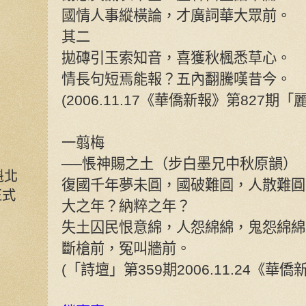
國情人事縱橫論，才廣詞華大眾前。
其二
拋磚引玉索知音，喜獲秋楓悉草心。
情長句短焉能報？五內翻騰嘆昔今。
(2006.11.17《華僑新報》第827期
一翦梅
──悵神賜之土（步白墨兄中秋原韻）
魁北
復國千年夢未圓，國破難圓，人散難圓
正式
大之年？納粹之年？
失土囚民恨意綿，人怨綿綿，鬼怨綿綿
斷槍前，冤叫牆前。
(「詩壇」第359期2006.11.24《華