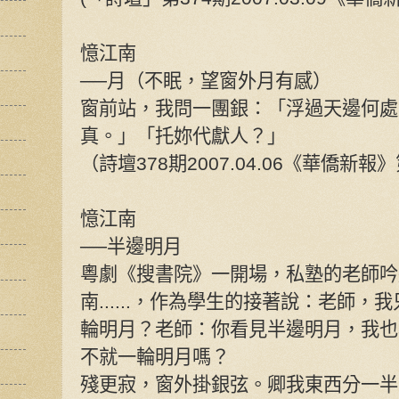
憶江南
──月（不眠，望窗外月有感）
窗前站，我問一團銀：「浮過天邊何處
真。」「托妳代獻人？」
（詩壇378期2007.04.06《華僑新報
憶江南
──半邊明月
粵劇《搜書院》一開場，私塾的老師吟
南......，作為學生的接著說：老師
輪明月？老師：你看見半邊明月，我也
不就一輪明月嗎？
殘更寂，窗外掛銀弦。卿我東西分一半