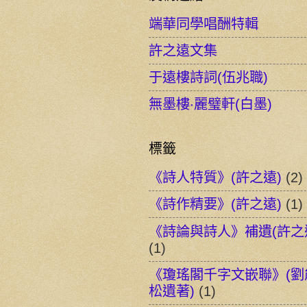
端華同學唱酬特輯
許之遠文集
于遠樓詩詞(伍兆職)
無墨樓‧麗璧軒(白墨)
標籤
《詩人特質》(許之遠)
(2)
《詩作精要》(許之遠)
(1)
《詩論與詩人》補遺(許之
(1)
《瓊瑤閣千字文嵌聯》(劉
松遺著)
(1)