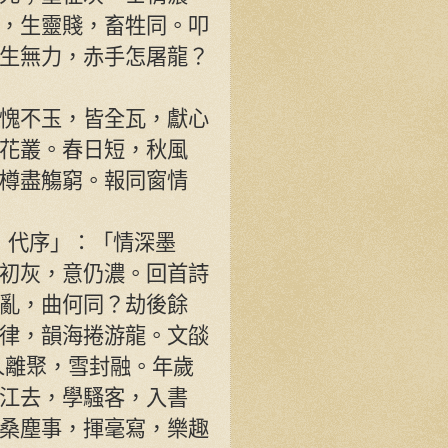
，生靈賤，畜牲同。叩
生無力，赤手怎屠龍？
愧不玉，皆全瓦，獻心
花叢。春日短，秋風
樽盡觴窮。報同窗情
》代序」：「情深墨
初灰，意仍濃。回首詩
亂，曲何同？劫後餘
律，韻海捲游龍。文燄
人離聚，雪封融。年歲
江去，學騷客，入書
桑塵事，揮毫寫，樂趣