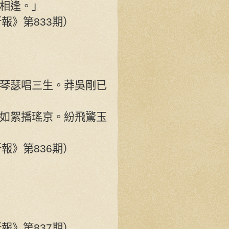
相逢。」
僑新報》第833期）
琴瑟唱三生。莽吳剛已
如絮播瑤京。紛飛驚玉
僑新報》第836期）
僑新報》第837期）