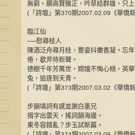
無窮。願高賢雅正，吟草結群雄，只上
(「詩壇」第370期2007.02.09《華
臨江仙
──慰尋桂人
陳酒泛舟尋月桂，豐姿抖擻香凝。忘年
倦，歇斧待新聲。
德樹千年芳萬世，嫦娥不悔心傾。英華
兔，追逐到天青。
(「詩壇」第373期2007.03.02《華
步韻填詞有感並謝白墨兄
揖字出雲天，搖詞韻海邊。
東冬容錯亂？步玉試新篇。
(「詩壇」第374期2007.03.09《華