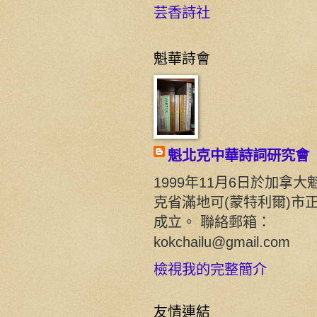
芸香詩社
魁華詩會
魁北克中華詩詞研究會
1999年11月6日於加拿大
克省滿地可(蒙特利爾)市
成立。 聯絡郵箱：
kokchailu@gmail.com
檢視我的完整簡介
友情連結