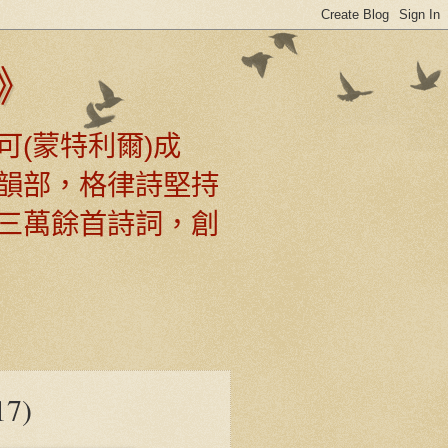
》
可(蒙特利爾)成
韻部，格律詩堅持
三萬餘首詩詞，創
7)