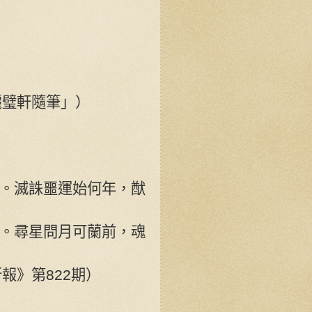
「麗璧軒隨筆」）
。滅誅噩運始何年，猷
。尋星問月可蘭前，魂
僑新報》第822期）