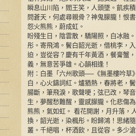
瞬息山川陷，閻王笑，人頭墜。飢疾積
問蒼天，何處尋親骨？神鬼朦朧！恨書
怨火熊熊，蔚成虹。
盼殘生日，陰雲散，驕陽照，白冰融。
彤。寄飛鴻。鬢白韶光逝，借桃李，入
迫，豈從容？慶有千年黃酒，餐膏蟹，
義，無意苦爭雄。心韻相逢！
附：白墨「六州歌頭──《無墨樓吟草
白，心火鑄詞紅。爐猶熱，春將老，鬢
腸斷，筆飛淚，歌聲哽；弦已改，琴音
生，夢醒愁難醒，靈感朦朧。化悲傷為
熊熊，氣如虹。 看花開謝，月升落，
換，韶光逝，染楓彤。盼歸鴻！思緒隨
叢。千絕唱，杯酒飲，且從容。多少滄