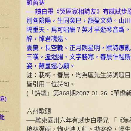
鎖窗寒
──讀白墨《哭區家相詩友》有感試步
別各陰陽，生同癸巳，韻盈文苑。山川
隔重天、焉可唱酬？英才早逝琴音斷。
醉，悼君魂遠。
雲奠，長空輓。正月朗星明，賦詩療亂
三嘆。盪迴腸、文字勝寒，春晨乍醒斯
姿，蘸墨還心願。
註：栽梅，春晨，均為區先生詩詞題目
皆引用二位詩句。
(「詩壇」第368期2007.01.26《華
遠)
六州歌頭
能
──離柬國卅六年有感步白墨兄 「《
槍林彈雨，炮火映天紅。拋安逸，輕生