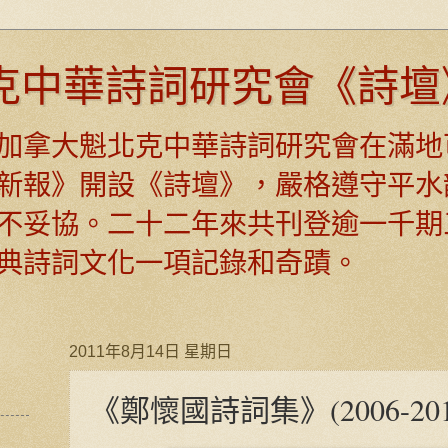
克中華詩詞研究會《詩壇
日，加拿大魁北克中華詩詞研究會在滿地
新報》開設《詩壇》，嚴格遵守平水
不妥協。二十二年來共刊登逾一千期
典詩詞文化一項記錄和奇蹟。
2011年8月14日 星期日
《鄭懷國詩詞集》(2006-201