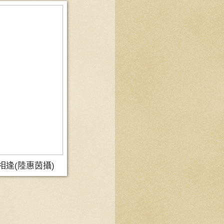
喜相逢(陸惠茵攝)