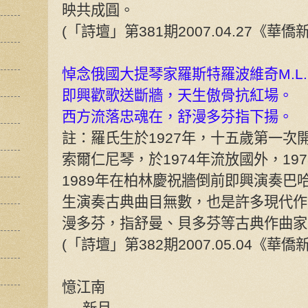
映共成圓。
(「詩壇」第381期2007.04.27《華
悼念俄國大提琴家羅斯特羅波維奇M.L.Ros
即興歡歌送斷牆，天生傲骨抗紅場。
西方流落忠魂在，舒漫多芬指下揚。
註：羅氏生於1927年，十五歲第一次
索爾仁尼琴，於1974年流放國外，19
1989年在柏林慶祝牆倒前即興演奏巴
生演奏古典曲目無數，也是許多現代作
漫多芬，指舒曼、貝多芬等古典作曲家
(「詩壇」第382期2007.05.04《華
憶江南