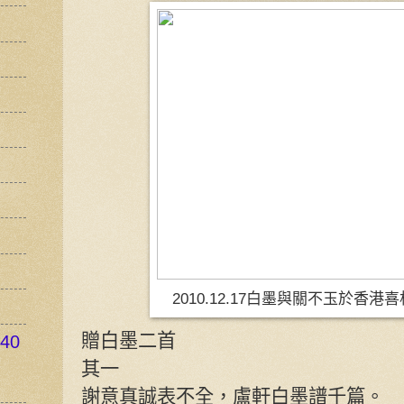
2010.12.17白墨與關不玉於香港
贈白墨二首
40
其一
謝意真誠表不全，盧軒白墨譜千篇。