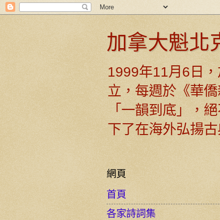
加拿大魁北
1999年11月6
立，每週於《華僑
「一韻到底」，絕
下了在海外弘揚古
網頁
首頁
各家詩詞集