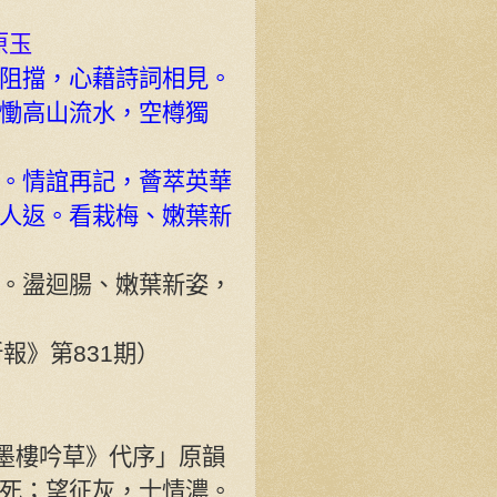
原玉
阻擋，心藉詩詞相見。
慟高山流水，空樽獨
。情誼再記，薈萃英華
人返。看栽梅、嫩葉新
。盪迴腸、嫩葉新姿，
僑新報》第831期）
無墨樓吟草》代序」原韻
死；望征灰，士情濃。