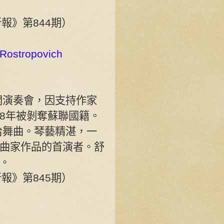
僑新報》第844期）
tropovich
開演奏會，因支持作家
78年被剝奪蘇聯國籍。
哈舞曲。琴藝精湛，一
曲家作品的首演者。舒
。
僑新報》第845期）