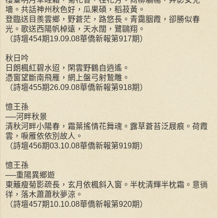
墻。共話神州秋色好，瓜果碩，稻菽黃。
登臨送目羨雲鄉，野蒼茫，路悠長。青靄胭霞，卻勝似春
光。歌送西陽帆棹遠，天水闊，鷺鷗翔。
（詩壇454期19.09.08華僑新報第917期）
秋日吟
日朗楓紅碧水迢，閑雲野鶴自逍遙。
憑窗望斷南飛雁，網上盤弓射鷙雕。
（詩壇455期26.09.08華僑新報第918期）
憶王孫
──河畔秋景
清秋河畔小陽春，霜葉搖情花舞魂。露草蒼苔泛屐痕。荷霞
雲，唳雁依依別故人。
（詩壇456期03.10.08華僑新報第919期）
憶王孫
──重陽異鄉遊
東籬瘦菊影疏長，玄月依楓斜入窗。半枕清輝半枕霜。意徜
徉，落木蕭蕭秋夢涼。
（詩壇457期10.10.08華僑新報第920期）