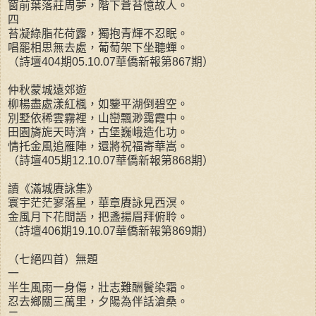
窗前葉落莊周夢，階下蒼苔憶故人。
四
苔凝綠脂花荷露，獨抱青輝不忍眠。
唱罷相思無去處，葡萄架下坐聽蟬。
（詩壇404期05.10.07華僑新報第867期）
仲秋蒙城遠郊遊
柳楊盡處漾紅楓，如鑒平湖倒碧空。
別墅依稀雲霧裡，山巒飄渺靄霞中。
田園旖旎天時濟，古堡巍峨造化功。
情托金風追雁陣，還將祝福寄華嵩。
（詩壇405期12.10.07華僑新報第868期）
讀《滿城賡詠集》
寰宇茫茫寥落星，華章賡詠見西溟。
金風月下花間語，把盞揚眉拜俯聆。
（詩壇406期19.10.07華僑新報第869期）
（七絕四首）無題
一
半生風雨一身傷，壯志難酬鬢染霜。
忍去鄉關三萬里，夕陽為伴話滄桑。
二