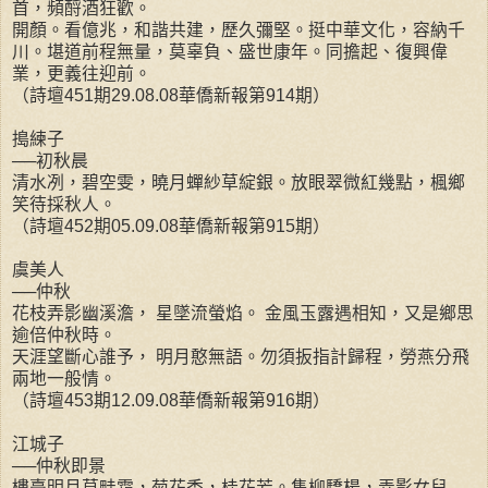
首，頻酹酒狂歡。
開顏。看億兆，和諧共建，歷久彌堅。挺中華文化，容納千
川。堪道前程無量，莫辜負、盛世康年。同擔起、復興偉
業，更義往迎前。
（詩壇451期29.08.08華僑新報第914期）
搗練子
──初秋晨
清水冽，碧空雯，曉月蟬紗草綻銀。放眼翠微紅幾點，楓鄉
笑待採秋人。
（詩壇452期05.09.08華僑新報第915期）
虞美人
──仲秋
花枝弄影幽溪澹， 星墜流螢焰。 金風玉露遇相知，又是鄉思
逾倍仲秋時。
天涯望斷心誰予， 明月憨無語。勿須扳指計歸程，勞燕分飛
兩地一般情。
（詩壇453期12.09.08華僑新報第916期）
江城子
──仲秋即景
樓臺明月草畦霜，菊花香，桂花芳。雋柳驕楊，弄影女兒