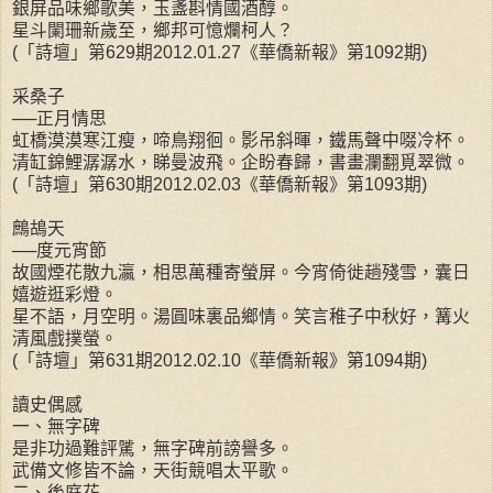
銀屏品味鄉歌美，玉盞斟情國酒醇。
星斗闌珊新歲至，鄉邦可憶爛柯人？
(「詩壇」第629期2012.01.27《華僑新報》第1092期)
采桑子
──正月情思
虹橋漠漠寒江瘦，啼鳥翔徊。影吊斜暉，鐵馬聲中啜冷杯。
清缸錦鯉潺潺水，睇曼波飛。企盼春歸，書畫瀾翻覓翠微。
(「詩壇」第630期2012.02.03《華僑新報》第1093期)
鷓鴣天
──度元宵節
故國煙花散九瀛，相思萬種寄螢屏。今宵倚徙趟殘雪，囊日
嬉遊逛彩燈。
星不語，月空明。湯圓味裏品鄉情。笑言稚子中秋好，篝火
清風戲撲螢。
(「詩壇」第631期2012.02.10《華僑新報》第1094期)
讀史偶感
一、無字碑
是非功過難評騭，無字碑前謗譽多。
武備文修皆不論，天街競唱太平歌。
二、後庭花