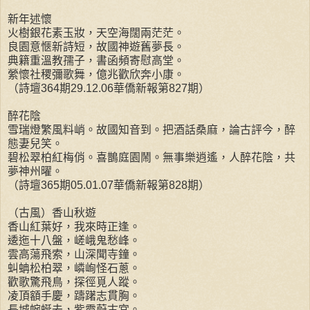
新年述懷
火樹銀花素玉妝，天空海闊兩茫茫。
良園意愜新詩短，故國神遊舊夢長。
典籍重溫教孺子，書函頻寄慰高堂。
縈懷社稷彌歌舞，億兆歡欣奔小康。
（詩壇364期29.12.06華僑新報第827期）
醉花陰
雪瑞燈繁風料峭。故國知音到。把酒話桑麻，論古評今，醉
態妻兒笑。
碧松翠柏紅梅俏。喜鵲庭園鬧。無事樂逍遙，人醉花陰，共
夢神州曜。
（詩壇365期05.01.07華僑新報第828期）
（古風）香山秋遊
香山紅葉好，我來時正逢。
逶迤十八盤，嵯峨鬼愁峰。
雲高蕩飛索，山深聞寺鐘。
虯蚺松柏翠，嶙峋怪石蔥。
歡歌驚飛鳥，探徑覓人蹤。
凌頂額手慶，躊躇志貫胸。
長城蜿蜒去，紫霞蔚古宮。