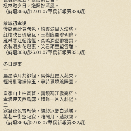
楓林融夕日，送歸好清風。
（詩壇366期12.01.07華僑新報第829期）
蒙城初雪後
慢攏窗紗貪曙色，綺霞滿目入瓊瑤。
紅樓映日琉璃瓦，玉樹臨風琲玥條。
雁囀寒江徊路徑，鳶鳴澗壑翀雲霄。
裘裝漫步花燈裏，笑看頑童塑雪雕。
（詩壇368期26.01.07華僑新報第831期）
冬日即事
一
晨星曉月共徘徊，鳥伴紅霞入苑來。
輕掃亂瓊揚碎玉，尋詩覓境踱陽臺。
二
皇家山上柏蒼蒼，霧鎖寒江雲靄茫。
雪浪連天西島廓，鐘聲一片入斜陽。
三
寒凝夜色雪融情，縹緲冰鄉白滿城。
萬巷千街空寂寂，唯聞月下踏歌聲。
（詩壇369期02.02.07華僑新報第832期）