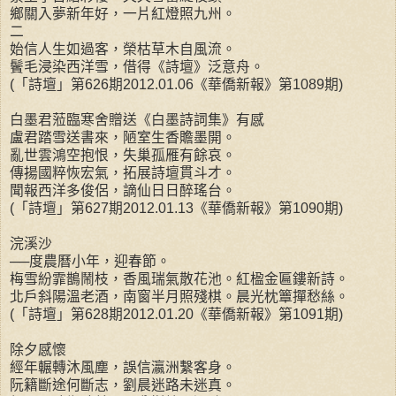
鄉關入夢新年好，一片紅燈照九州。
二
始信人生如過客，榮枯草木自風流。
鬢毛浸染西洋雪，借得《詩壇》泛意舟。
(「詩壇」第626期2012.01.06《華僑新報》第1089期)
白墨君蒞臨寒舍贈送《白墨詩詞集》有感
盧君踏雪送書來，陋室生香贍墨開。
亂世雲鴻空抱恨，失巢孤雁有餘哀。
傳揚國粹恢宏氣，拓展詩壇貫斗才。
聞報西洋多俊侶，謫仙日日醉瑤台。
(「詩壇」第627期2012.01.13《華僑新報》第1090期)
浣溪沙
──度農曆小年，迎春節。
梅雪紛霏鵲鬧枝，香風瑞氣散花池。紅楹金匾鏤新詩。
北戶斜陽溫老酒，南窗半月照殘棋。晨光枕簟撣愁絲。
(「詩壇」第628期2012.01.20《華僑新報》第1091期)
除夕感懷
經年輾轉沐風塵，誤信瀛洲繫客身。
阮籍斷途何斷志，劉晨迷路未迷真。