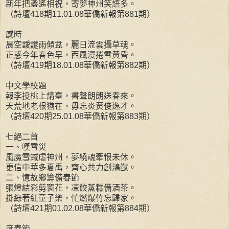
新年把盞遙相祝，寄夢神州笑語多。
（詩壇418期11.01.08華僑新報第881期）
感時
晨空靉靆雨傾盆，麗日流雲攝草魂。
正惑今年春色早，西風漫捲雪黃昏。
（詩壇419期18.01.08華僑新報第882期）
中文學校題
報李投桃上講臺，書聲朗朗送春來。
天荒地老根猶在，毋忘炎黃俊逸才。
（詩壇420期25.01.08華僑新報第883期）
七絕二首
一、嘆雪災
風魔雪蜮虐神州，夢繞魂牽恨未休。
更信中華多夏禹，齊心共力創鴻猷。
二、憶故鄉籌備春節
張燈結彩剪窗花，凍餃蒸糕備酒茶。
掛綠著紅童子樂，忙燃爆竹忘歸家。
（詩壇421期01.02.08華僑新報第884期）
度春節