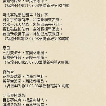
雲霞何旖旎，豔曳草叢中。
（詩壇444期11.07.08華僑新報第907期）
可余亭雅集拈韻得「雄」字
可余亭苑聚詩雄，和唱酬聯效古風。
碧水一泓天地綠，朱欄四面卉花紅。
賓勤碌碌忙砧案，主雅頻頻擎酒盅。
舊曲新歌情不盡，神酣已是夜朦朧。
（詩壇445期18.07.08華僑新報第908期）
夏日
七月天流火，花間沐細風。
情隨蜂蝶舞，天際一蘢蔥。
（詩壇446期25.07.08華僑新報第909期）
夏黃昏
花枝凝瑞靄，倦鳥伴煙虹。
碧草金波漾，西陽眷媼翁。
（詩壇447期01.08.08華僑新報第910期）
北京奧運感懷
百載夢成真，揚眉赤縣人。
爭權多輾轉，申奧幾艱辛。