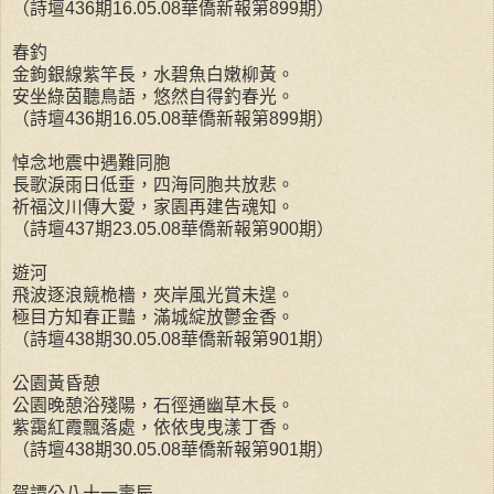
（詩壇436期16.05.08華僑新報第899期）
春釣
金鉤銀線紫竿長，水碧魚白嫩柳黃。
安坐綠茵聽鳥語，悠然自得釣春光。
（詩壇436期16.05.08華僑新報第899期）
悼念地震中遇難同胞
長歌淚雨日低垂，四海同胞共放悲。
祈福汶川傳大愛，家園再建告魂知。
（詩壇437期23.05.08華僑新報第900期）
遊河
飛波逐浪競桅檣，夾岸風光賞未遑。
極目方知春正豔，滿城綻放鬱金香。
（詩壇438期30.05.08華僑新報第901期）
公園黃昏憩
公園晚憩浴殘陽，石徑通幽草木長。
紫靄紅霞飄落處，依依曳曳漾丁香。
（詩壇438期30.05.08華僑新報第901期）
賀譚公八十一壽辰