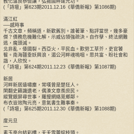
教化溫良恭儉讓，弘揚國粹建元功。
(「詩壇」第623期2011.12.16《華僑新報》第1086期)
滿江紅
──感時事
千古文章，頻稱道，新歡舊別。誰著筆、點評當世，幾多豪
傑？債務危機難化解，示威佔領強疏決。自作孽、終法網難
逃，魔頭滅。
北非亂，倭國裂。西亞火，平民血。歎勞工草芥，吏官饕
餮。南海疆垂妖興浪，湄公河畔魂嗚咽。思共富、盼社會和
諧，人欣悅。
(「詩壇」第624期2011.12.23《華僑新報》第1087期)
新居
河畔新居遠嘯塵，常嘆曾是楚狂人。
閑翻史籍譏遺老，偶湊文章羨庶民。
縱覽銀屏尋世事，羅搜網絡覓鄉鄰。
布衣豈效陶元亮，意氣書生難事秦。
(「詩壇」第625期2011.12.30《華僑新報》第1088期)
度元旦
一
素玉亭台結彩樓，夭夭雪蕾綻枝頭。