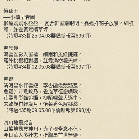
憶孫王
──小鎮早春圖
柳煙嫋嫋水盈盈， 瓦舍軒窗耀眼明。翁媼扦花子放箏。細梳
翎，綠雀黃鶯囀草坪。
（詩壇433期25.04.08華僑新報第896期）
春晨趣
流雲雀影入窗欞，細雨和風綠院庭。
籬外桃櫻相對語，紅霞滿樹報天晴。
（詩壇434期02.05.08華僑新報第897期）
春遊
清河碧水伴雲遊，李杏融霞競豔羞。
魚躍芳汀驚欸乃，雀旋草徑戀啁啾。
花叢亂影蜂追蝶，柳陌嘯聲犬逐牛。
未敢觀棋輕歲月，怡餐秀色解鄉愁。
（詩壇435期09.05.08華僑新報第898期）
四川地震感言
山搖地動震神州，赤子魂牽念不休。
今日華人多壯志，挺胸昂首世無儔。