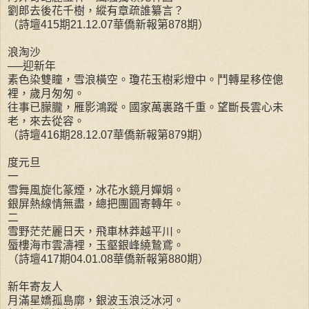
劉郎去後花千樹，縱有章疏誰纂言？
（詩壇415期21.12.07華僑新報第878期）
浪淘沙
──迎新年
素色染雙瞳，雪浪橫空。瓊花玉樹彩燈中。鬥轉星移倥傯
裡，歲月匆匆。
往事已朦朧，雁影鴻蹤。國家萬裏路千重。望斷長雲心未
老，來去從容。
（詩壇416期28.12.07華僑新報第879期）
度元旦
一
雪舞風旋化篆煙，冰花水鏡月嬋娟。
銀屏熱線情無盡，總把團圓寄轉年。
二
雪野茫茫麗日天，飛車林莽越平川。
蜃樓海市雲濤裡，玉壑銀峰繞鷙鳶。
（詩壇417期04.01.08華僑新報第880期）
新年寄友人
月滿星嬌孤島廓，銀波玉浪泛冰河。