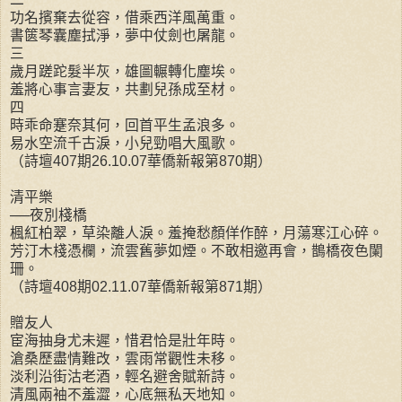
功名擯棄去從容，借乘西洋風萬重。
書篋琴囊塵拭淨，夢中仗劍也屠龍。
三
歲月蹉跎髮半灰，雄圖輾轉化塵埃。
羞將心事言妻友，共劃兒孫成至材。
四
時乖命蹇奈其何，回首平生孟浪多。
易水空流千古淚，小兒勁唱大風歌。
（詩壇407期26.10.07華僑新報第870期）
清平樂
──夜別棧橋
楓紅柏翠，草染離人淚。羞掩愁顏佯作醉，月蕩寒江心碎。
芳汀木棧憑欄，流雲舊夢如煙。不敢相邀再會，鵲橋夜色闌
珊。
（詩壇408期02.11.07華僑新報第871期）
贈友人
宦海抽身尤未遲，惜君恰是壯年時。
滄桑歷盡情難改，雲雨常觀性未移。
淡利沿街沽老酒，輕名避舍賦新詩。
清風兩袖不羞澀，心底無私天地知。