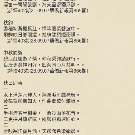
淒笛一聲腸欲斷，海天盡處獨浮鷗。
（詩壇402期21.09.07華僑新報第865期）
秋釣
黍稻初黃楓葉紅，揮竿蕩槳碧波中。
飛鉤映日鄉關遠，絲線端頭煙雨朦。
（詩壇403期28.09.07華僑新報第866期）
中秋節遊
碧浪紅楓遊子情，仲秋乘興踏歌行。
良辰更念神州好，四海同心月共明。。
（詩壇403期28.09.07華僑新報第866期）
秋日即事
一
水上浮萍水畔人，翔鷗唳雁戲鳧頻。
黃楊紫柳楓如火，俚曲鄉歌付雅醇。
二
半樹流雲半樹金，一窗冷雨落花音。
三更採月填辭賦，兩鬢飛霜運匠心。
三
雁唳寒江孤月淪，天邊曙色染霜晨。