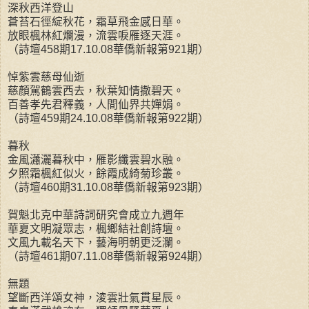
深秋西洋登山
蒼苔石徑綻秋花，霜草飛金感日華。
放眼楓林紅爛漫，流雲唳雁逐天涯。
（詩壇458期17.10.08華僑新報第921期）
悼紫雲慈母仙逝
慈顏駕鶴雲西去，秋葉知情撒碧天。
百善孝先君釋義，人間仙界共嬋娟。
（詩壇459期24.10.08華僑新報第922期）
暮秋
金風瀟灑暮秋中，雁影纖雲碧水融。
夕照霜楓紅似火，餘霞成綺菊珍叢。
（詩壇460期31.10.08華僑新報第923期）
賀魁北克中華詩詞研究會成立九週年
華夏文明凝眾志，楓鄉結社創詩壇。
文風九載名天下，藝海明朝更泛瀾。
（詩壇461期07.11.08華僑新報第924期）
無題
望斷西洋頌女神，淩雲壯氣貫星辰。