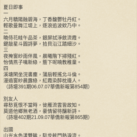
夏日即事
一
六月驕陽融碧海，丁香馥鬱牡丹紅。
輕歌曼舞江堤上，逐浪追波欸乃中。
二
曉侍花畦午品茶，銀屏拭淨斂流霞。
鍵敲星斗圓詩夢，拾貝沿江踏細沙。
三
夜掩窗紗雨伴風，晨曦階下掃殘紅。
怡情燕子噙新綠，簷下呢喃教稚童。
四
溪塘閑坐浣書塵，蒲扇輕搖北斗倫。
漫過窗紗晨露綠，紅霞染醉枕邊人。
（詩壇391期06.07.07華僑新報第854期）
別友人
尋愁覓恨不當時，徙雁流雲皆故知。
莫道他鄉無老酒，豪情留待釀新詩。
（詩壇402期21.09.07華僑新報第865期）
出國
山光水色漾雙眸，駐步舷門熱淚流。