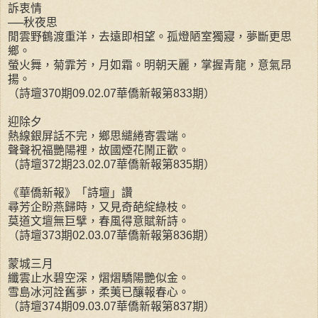
訴衷情
──秋夜思
閒雲野鶴渡重洋，去遠即相望。孤燈陋室獨寢，夢斷更思
鄉。
螢火舞，菊霏芳，月如霜。明朝天麗，掌握青龍，意氣昂
揚。
（詩壇370期09.02.07華僑新報第833期）
迎除夕
熱線銀屏話不完，鄉思繾綣寄雲端。
聲聲祝福艷陽裡，故國煙花鬧正歡。
（詩壇372期23.02.07華僑新報第835期）
《華僑新報》「詩壇」讚
尋芳企盼燕歸時，又見奇葩綻綠枝。
莫道文壇無巨擘，春風得意賦新詩。
（詩壇373期02.03.07華僑新報第836期）
蒙城三月
纖雲止水碧空深，熠熠驕陽艷似金。
雪島冰河詮舊夢，柔荑已釀報春心。
（詩壇374期09.03.07華僑新報第837期）