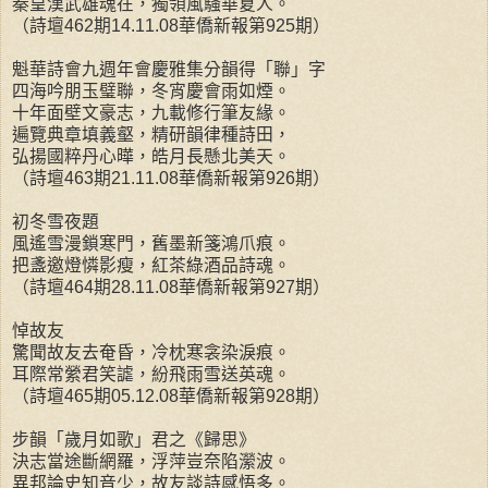
秦皇漢武雄魂在，獨領風騷華夏人。
（詩壇462期14.11.08華僑新報第925期）
魁華詩會九週年會慶雅集分韻得「聯」字
四海吟朋玉璧聯，冬宵慶會雨如煙。
十年面壁文豪志，九載修行筆友緣。
遍覽典章填義壑，精研韻律種詩田，
弘揚國粹丹心曄，皓月長懸北美天。
（詩壇463期21.11.08華僑新報第926期）
初冬雪夜題
風遙雪漫鎖寒門，舊墨新箋鴻爪痕。
把盞邀燈憐影瘦，紅茶綠酒品詩魂。
（詩壇464期28.11.08華僑新報第927期）
悼故友
驚聞故友去奄昏，冷枕寒衾染淚痕。
耳際常縈君笑謔，紛飛雨雪送英魂。
（詩壇465期05.12.08華僑新報第928期）
步韻「歲月如歌」君之《歸思》
決志當途斷網羅，浮萍豈奈陷瀠波。
異邦論史知音少，故友談詩感悟多。