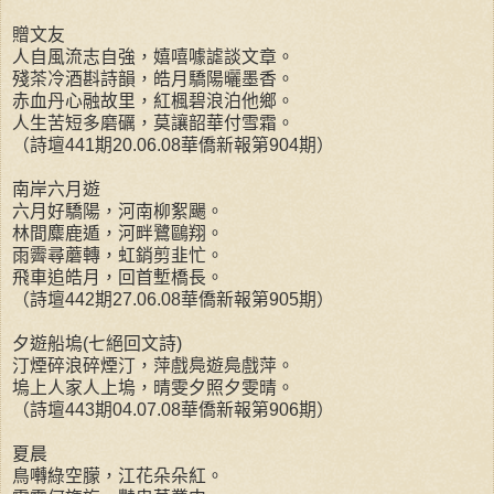
贈文友
人自風流志自強，嬉嘻噱謔談文章。
殘茶冷酒斟詩韻，皓月驕陽曬墨香。
赤血丹心融故里，紅楓碧浪泊他鄉。
人生苦短多磨礪，莫讓韶華付雪霜。
（詩壇441期20.06.08華僑新報第904期）
南岸六月遊
六月好驕陽，河南柳絮颺。
林間麋鹿遁，河畔鷺鷗翔。
雨霽尋蘑轉，虹銷剪韭忙。
飛車追皓月，回首塹橋長。
（詩壇442期27.06.08華僑新報第905期）
夕遊船塢(七絕回文詩)
汀煙碎浪碎煙汀，萍戲鳧遊鳧戲萍。
塢上人家人上塢，晴雯夕照夕雯晴。
（詩壇443期04.07.08華僑新報第906期）
夏晨
鳥囀綠空朦，江花朵朵紅。