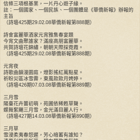
信條三項根基業，一片丹心遊子緣。
註：一個國家、一個民族、一個團體是《華僑新報》辦報的
主旨
（詩壇425期29.02.08華僑新報第888期）
詩會富麗華酒家元宵雅集春宴題
今宵文曲聚誰家？滿座高朋富麗華。
共賀詩壇花錦繡，朝朝天際採霓霞。
（詩壇425期29.02.08華僑新報第888期）
元宵夜
詩歌曲韻漫園庭，燈影搖紅萬點星。
祈盼災區冰雪霽，東風款款月娉婷。
（詩壇426期07.03.08華僑新報第889期）
三月雪
陽臺花卉蕾初萌，苑圃依稀甦草聲。
蝶舞絮颺三月雪，金光滿目麗人行。
（詩壇427期14.03.08華僑新報第890期）
三月草
雪浸柔夷春怨遲，芳心暗蓄有誰知？