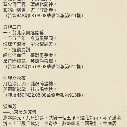
聖火傳華夏，環旗化愛神。
和諧同濟世，遊子醉鄉春。
（詩壇448期08.08.08華僑新報第911期）
五絕二首
一、賀北京奧運開幕
上下五千年，今宵奧夢圓。
環球何浪漫，聖火耀周天。
二、運動員讚
經年流血汗，鏖戰勇爭金。
昂首國旗豔，英雄淚染襟。
（詩壇449期15.08.08華僑新報第912期）
河畔立秋夜
月色瀉汀洲，漣漪碎畫樓。
芙蓉疏影黛，蛙市唱金秋。
（詩壇450期22.08.08華僑新報第913期）
滿庭芳
──北京奧運感懷
溯本開元，九州追夢，共擁一個五環。煙花如雨，赤子淚潸
潸。上下數千載史，今宵夜、鼎盛幽燕。國歌壯、金牌居