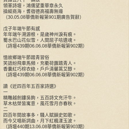
領軍詩壇，鴻儒望重華章永久
操縱商海，耆宿德高福壽無邊
（30.05.08華僑新報第901期廣告賀辭）
戊子年端午節有感
年年端午溯源根，是歲神州淚有痕。
蜀水巴山花似雪，人間屈子唁遺魂。
（詩壇439期06.06.08華僑新報第902期）
憶故鄉端午節踏青習俗
笑語紛飛車馬頻，充衢荷露踏青人。
香囊紅巧棕衣綠，戶戶清馨蒿艾醇。
（詩壇439期06.06.08華僑新報第902期）
讀《近四百年五百家詩選》
一
精雕越劍鏤吳鉤，五百詩文充汗牛。
草木枯榮皆寓意，風花雪月亦春秋。
二
四百年間故事多，騷人賦韻史如歌。
而今又唱新詞曲，月下紅楓漾玉波。
（詩壇440期13.06.08華僑新報第903期）