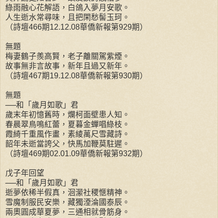
綠雨融心花解語，白鴿入夢月安歌。
人生逝水常尋味，且把閑愁髻玉珂。
（詩壇466期12.12.08華僑新報第929期）
無題
梅妻鶴子羨高賢，老子離關駕紫煙。
故事無非言故事，新年且過又新年。
（詩壇467期19.12.08華僑新報第930期）
無題
──和「歲月如歌」君
歲末年初憶舊時，爛柯面壁患人知。
春晨翠鳥鳴紅蕾，夏暮金蟬唱綠枝。
霞綺千重風作畫，素綾萬尺雪藏詩。
韶年未逝當誇父，快馬加鞭莫駐遲。
（詩壇469期02.01.09華僑新報第932期）
戊子年回望
──和「歲月如歌」君
逝夢依稀半假真，洄瀠社稷愜精神。
雪魔制服民安樂，藏獨湮淪國泰辰。
兩奧圓成華夏夢，三通相就骨筋身。