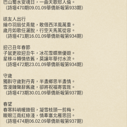
巴山蜀水安魂日，一曲天歌慰人倫。
（詩壇470期09.01.09華僑新報第933期）
送友人出行
綸巾羽扇仗青龍，敢借西洋風萬重。
歲月如歌任灑脫，行空天馬篤從容。
（詩壇471期16.01.09華僑新報第934期）
迎己丑年春節
子鼠更妝迎丑牛，冰花雪蝶樂優遊。
星移斗轉情依舊，莫讓年華付水流。
（詩壇472期23.01.09華僑新報第934期）
守歲
獨斟守歲對丹青，半盞鄉思半盞情。
雪漫鐘聲辭舊歲，卻將祝福寄雲旌。
（詩壇473期30.01.09華僑新報第937期）
春望
春寒料峭暖鋒徊，凝雪枝頭一剪梅。
睃眼江南紅綠淺，情牽塞北雁思回。
（詩壇474期06.02.09華僑新報第937期）