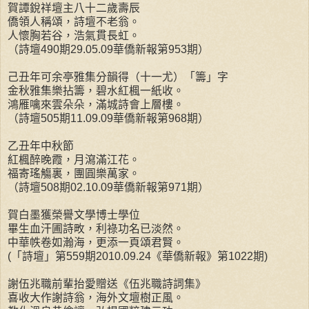
賀譚銳祥壇主八十二歲壽辰
僑領人稱頌，詩壇不老翁。
人懷胸若谷，浩氣貫長虹。
（詩壇490期29.05.09華僑新報第953期）
己丑年可余亭雅集分韻得（十一尤）「籌」字
金秋雅集樂拈籌，碧水紅楓一紙收。
鴻雁噙來雲朵朵，滿城詩會上層樓。
（詩壇505期11.09.09華僑新報第968期）
乙丑年中秋節
紅楓醉晚霞，月瀉滿江花。
福寄瑤觴裏，團圓樂萬家。
（詩壇508期02.10.09華僑新報第971期）
賀白墨獲榮譽文學博士學位
畢生血汗圃詩畋，利祿功名已淡然。
中華帙卷如瀚海，更添一頁頌君賢。
(「詩壇」第559期2010.09.24《華僑新報》第1022期)
謝伍兆職前輩抬愛贈送《伍兆職詩詞集》
喜收大作謝詩翁，海外文壇樹正風。