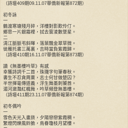
（詩壇409期09.11.07華僑新報第872期）
初冬詠
一
鶴渡寒塘殘月碎，洋樓對影歎伶仃。
鄉思一片銀霜裡，拭去窗淩數墜星。
二
清江脈脈弔斜暉，落葉飄金翠草微。
徙雁托書三萬裏，吉時當負紫霞歸。
（詩壇410期16.11.07華僑新報第873期）
讀《無墨樓吟草》有感
幸獲詩詞千二首，珠璣字句筆春秋。
書生不忍貪周粟，志士何甘做楚囚？
半世揮毫傳道義，浮生舞墨刺饕酋。
湄河瀲灩紅楓舞，吟草頻登無墨樓。
（詩壇411期23.11.07華僑新報第874期）
初冬偶吟
一
雪色天光入畫旒，夕陽戀戀紫霞稠。
繁燈閃爍風鈴脆，鳥眷瓊枝月望樓。