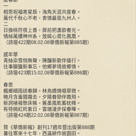
一
相思祝福寄星辰，海角天涯共度春。
萬代千秋心不老，衷情最是九州人。
二
日換桃符夜上香，屏前把盞飲春光。
情絲萬縷神州系，放縱心鳶化鳳凰。
（詩壇422期08.02.08華僑新報第885期）
感年華
青絲染雪悄無聲，陳釀新歌伴遠行。
往事朦朧新事忘，他鄉夢境故鄉情。
（詩壇423期15.02.08華僑新報第886期）
春思
楓鄉細雨送春歸，林鳥嬌情唱翠微。
曉月含羞隨霧去，夕陽眷戀伴霞飛。
新詞裱褙懸床帳，舊墨風乾蓄枕幃。
有待嫣紅奼紫日，雲端漫步採春暉。
（詩壇424期22.02.08華僑新報第887期）
賀《華僑新報》創刊17週年暨出版第888期
暑往寒來十七年，西瀛耕作故園田。