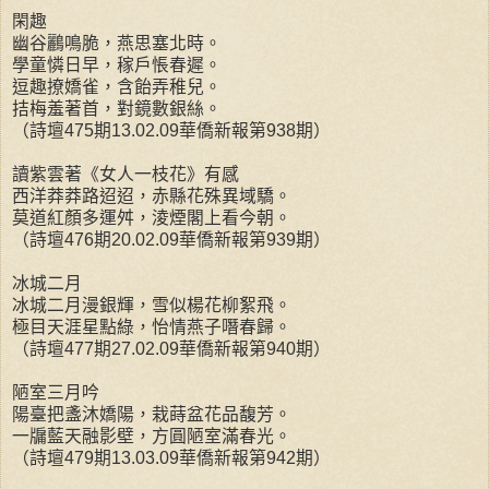
閑趣
幽谷鸝鳴脆，燕思塞北時。
學童憐日早，稼戶悵春遲。
逗趣撩嬌雀，含飴弄稚兒。
拮梅羞著首，對鏡數銀絲。
（詩壇475期13.02.09華僑新報第938期）
讀紫雲著《女人一枝花》有感
西洋莽莽路迢迢，赤縣花殊異域驕。
莫道紅顏多運舛，淩煙閣上看今朝。
（詩壇476期20.02.09華僑新報第939期）
冰城二月
冰城二月漫銀輝，雪似楊花柳絮飛。
極目天涯星點綠，怡情燕子噆春歸。
（詩壇477期27.02.09華僑新報第940期）
陋室三月吟
陽臺把盞沐嬌陽，栽蒔盆花品馥芳。
一牖藍天融影壁，方圓陋室滿春光。
（詩壇479期13.03.09華僑新報第942期）