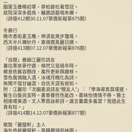
二
胭窗玉疊曉初寒，翠柏蒼松著雪冠。
庭院深深多戲鳥，籬牆語罷唱朱欄。
（詩壇412期30.11.07華僑新報第875期）
冬晨行
曉市香街素玉雕，神清氣爽步瓊瑤。
西天半片蟬紗月，東嶺霞蒸麗日嬌。
（詩壇413期07.12.07華僑新報第876期）
「自題」疊韻江麗珍詩友
暑往寒來夢佇遲，倏然又是過年時。
鄉音依舊容顏改，寓所更新興趣移。
雪色風情融入酒，冰魂月魄化為詩。
無聞不慍甘幽澀，自信天涯有故知。
附：江麗珍「次韻墨浪詩友“贈友人”」：「學海尋真莫嘆遲，
鬢生白髮尚宜時。書香養性性能改，墨味怡情情不移。雅士
相逢嚐美酒，文人聚首詠新詩。誰言囊盡多羞澀？我道此生
貴有知。」
（詩壇414期14.12.07華僑新報第877期）
敬致「麗璧軒」主人
海外奇葩麗璧軒，風騷獨領苑林園。