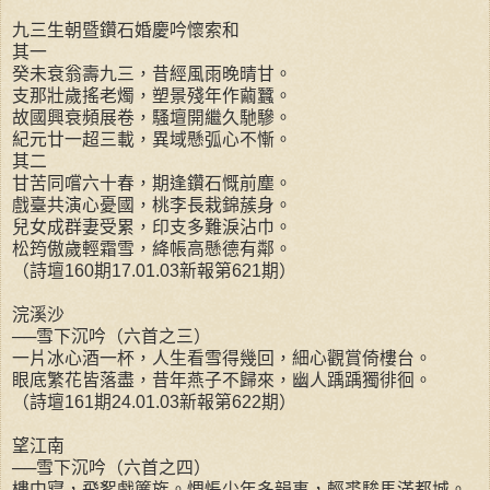
九三生朝暨鑽石婚慶吟懷索和
其一
癸未衰翁壽九三，昔經風雨晚晴甘。
支那壯歲搖老燭，塑景殘年作繭蠶。
故國興衰頻展卷，騷壇開繼久馳驂。
紀元廿一超三載，異域懸弧心不慚。
其二
甘苦同嚐六十春，期逢鑽石慨前塵。
戲臺共演心憂國，桃李長栽錦蔟身。
兒女成群妻受累，印支多難淚沾巾。
松筠傲歲輕霜雪，絳帳高懸德有鄰。
（詩壇160期17.01.03新報第621期）
浣溪沙
──雪下沉吟（六首之三）
一片冰心酒一杯，人生看雪得幾回，細心觀賞倚樓台。
眼底繁花皆落盡，昔年燕子不歸來，幽人踽踽獨徘徊。
（詩壇161期24.01.03新報第622期）
望江南
──雪下沉吟（六首之四）
樓中寢，飛絮戲簾旌。惆悵少年多韻事，輕裘駿馬滿都城。