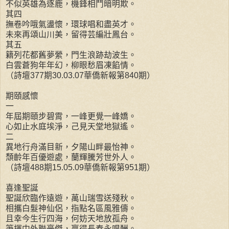
不似英雄為逐鹿，機鋒相鬥暗明欺。
其四
撫卷吟哦氣盪懷，環球唱和盡英才。
未來再頌山川美，留得芸編壯鳳台。
其五
籍列花都舊夢縈，門生浪跡劫波生。
白雲蒼狗年年幻，柳眼愁眉凍餡情。
（詩壇377期30.03.07華僑新報第840期）
期頤感懷
一
年屆期頤步碧霄，一峰更覺一峰嬌。
心如止水庭埃淨，己見天堂地獄遙。
二
異地行舟滿目新，夕陽山畔最怡神。
頹齡年百優遊處，蘭輝騰芳世外人。
（詩壇488期15.05.09華僑新報第951期）
喜逢聖誕
聖誕欣臨作遠遊，萬山瑞雪送殘秋。
相攜白髮神仙侶，指點名區風雅儔。
且幸今生行四海，何妨天地放孤舟。
筆揮中外聯豪傑，贏得長春永唱酬。