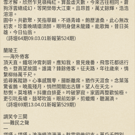
雪才解，欣然乍見嶺梅紅。算盈虛天數，今來古往相同。蒼
狗浮雲總成幻，等閑榮辱大江東。且昂首，萬丈餘輝，浩浩
溶溶。
園中。共歡聚，笑指華巔，不遜青峰。飽歷滄桑，此心無改
初衷。珍重晚晴還須醉，眼明身健未龍鍾。能歌舞，昔日英
雄，今日仙翁。
（詩壇64期09.03.01新報第524期）
蘭陵王
──海外倦客
頂天直。鐵塔沖霄刺碧。應知我，曾見幾番，飛雪花都送行
色。登高望故國。誰識？鋒餘倦客。征夫路，年往歲來，情
繫柳絲萬千尺。
追尋舊蹤跡。心事感飄零，腸斷離席。猶作天涯食。念葉落
驚雀鵲。曉風殘月，悄然間關出古驛。望人在天北。
愁惻。莫堆積。抖擻自排憂。吟破寥寂。家園再整歡愉極。
更引吭長嘯，鼓琴吹笛。眼前如夢，剪蠟燭，聽漏滴。
（詩壇69期13.04.01新報第529期）
調笑令三闋
──難民之聲
一
堪嘆。堪嘆。滄海橫流漫漫。愁雲密佈印支。萬戶千門別