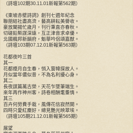
（詩壇102期30.11.01新報第562期）
《東坡赤壁詩詞》創刊七週年紀念
聯朋結社盡高流，藝高耕耘美譽收。
豪放闡揚忙歲月，刊行秉直亦春秋。
切磋鉛槧謀深遠，互正津音求卓優。
北國楓邦新韻府，魁華吟侶頌嘉猷。
（詩壇103期07.12.01新報第563期）
花都夜吟三首
其一
花都煙月自生春，悄入窗幃探故人。
月似當年儂似昔，不為名利擾心身。
其二
長夜謀篇萬古榮，天花乍墜筆端生。
來年再作神州客，詩卷相酬耄耋情。
其三
百卉何勞費手栽，風傳花信寂然開。
四時只愛紅塵好，總見艷光映翠埃。
（詩壇105期21.12.01新報第565期）
展望