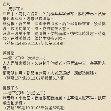
西河
──成事在人
塵世事，為何弄得如此？荊榛莽莽客途寒，雁鳴未已。黃昏
景色總灰灰，殘霞只映蘆葦。
雖有恨，吾老矣。遙望東去流水。高台忍令晚來登，幾番搵
淚。敢將功業問西風，成敗端在人意。
汪洋一瀉萬千里。聽濤聲，仗劍而起。彷彿年時壯志。待從
頭、在試英雄臂。蓬勃生機衝天際。
（詩壇154期29.11.02新報第614期）
菩薩蠻
──雪下沉吟（六首之一）
人人盡說家鄉好，久遊甘作他鄉老。飛絮滿中天，衾寒難入
眠。
街燈明似月，勁節凌冰雪。人老思遠鄉，還鄉愁斷腸。
（詩壇157期20.12.02新報第617期）
搗練子令
──雪下沉吟（六首之二）
深巷靜，小樓空。斷續銀花斷續風。往事惱人眠不得，臥床
飛雪拍簾櫳。
（詩壇159期10.01.03新報第620期）