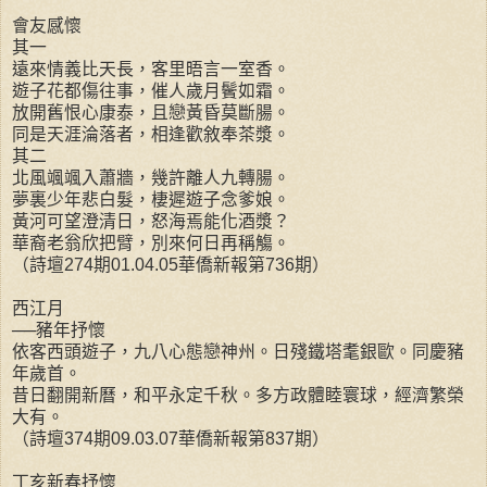
會友感懷
其一
遠來情義比天長，客里晤言一室香。
遊子花都傷往事，催人歲月鬢如霜。
放開舊恨心康泰，且戀黃昏莫斷腸。
同是天涯淪落者，相逢歡敘奉茶漿。
其二
北風颯颯入蕭牆，幾許離人九轉腸。
夢裏少年悲白髮，棲遲遊子念爹娘。
黃河可望澄清日，怒海焉能化酒漿？
華裔老翁欣把臂，別來何日再稱觴。
（詩壇274期01.04.05華僑新報第736期）
西江月
──豬年抒懷
依客西頭遊子，九八心態戀神州。日殘鐵塔耄銀歐。同慶豬
年歲首。
昔日翻開新曆，和平永定千秋。多方政體睦寰球，經濟繁榮
大有。
（詩壇374期09.03.07華僑新報第837期）
丁亥新春抒懷