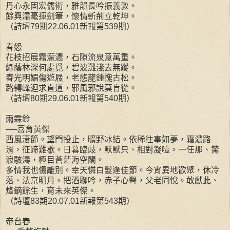
丹心永固宏儒術，雅韻長吟振義敦。
餘興濡毫揮劍筆，懷情斬荊立乾坤。
（詩壇79期22.06.01新報第539期）
春怨
花枝招展霧濛濃，石隙流泉意萬重。
綠蔭林深何處覓，碧波灘淺去無蹤。
春光明媚傷遊屐，老態龍鍾愧古松。
路轉峰迴求直道，邪風邪說莫盲從。
（詩壇80期29.06.01新報第540期）
雨霖鈴
──喜育英傑
西風淒節。望門投止，曠野冰結。依稀往事如夢，霜濃路
滑，征蹄難歇。日暮臨歧，默默只、相對凝噎。一任那、驚
浪駭濤，極目蒼茫海空闊。
多情我也傷離別。幸天憐白髮逢佳節。今宵異地歡聚，休冷
落、法京明月。把酒聯吟，赤子心聲，父老同悅。敢獻此、
烽鏑餘生，育未來英傑。
（詩壇83期20.07.01新報第543期）
帝台春