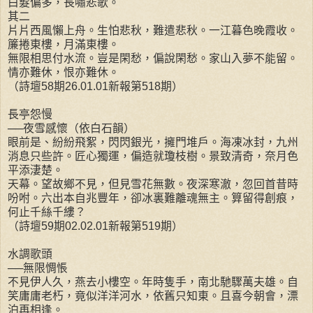
白髮偏多，長嘯悲歌。
其二
片片西風懶上舟。生怕悲秋，難遣悲秋。一江暮色晚霞收。
簾捲東樓，月滿東樓。
無限相思付水流。豈是閑愁，偏說閑愁。家山入夢不能留。
情亦難休，恨亦難休。
（詩壇58期26.01.01新報第518期）
長亭怨慢
──夜雪感懷（依白石韻）
眼前是、紛紛飛絮，閃閃銀光，擁門堆戶。海凍冰封，九州
消息只些許。匠心獨運，偏造就瓊枝樹。景致清奇，奈月色
平添淒楚。
天幕。望故鄉不見，但見雪花無數。夜深寒澈，忽回首昔時
吩咐。六出本自兆豐年，卻冰裏難離魂無主。算留得創痕，
何止千絲千縷？
（詩壇59期02.02.01新報第519期）
水調歌頭
──無限惆悵
不見伊人久，燕去小樓空。年時隻手，南北馳驟萬夫雄。自
笑庸庸老朽，竟似洋洋河水，依舊只知東。且喜今朝會，漂
泊再相逢。