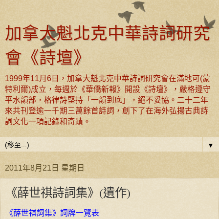
加拿大魁北克中華詩詞研究
會《詩壇》
1999年11月6日，加拿大魁北克中華詩詞研究會在滿地可(蒙
特利爾)成立，每週於《華僑新報》開設《詩壇》，嚴格遵守
平水韻部，格律詩堅持「一韻到底」，絕不妥協。二十二年
來共刊登逾一千期三萬餘首詩詞，創下了在海外弘揚古典詩
詞文化一項記錄和奇蹟。
▼
2011年8月21日 星期日
《薛世祺詩詞集》(遺作)
《薛世祺詞集》詞牌一覽表