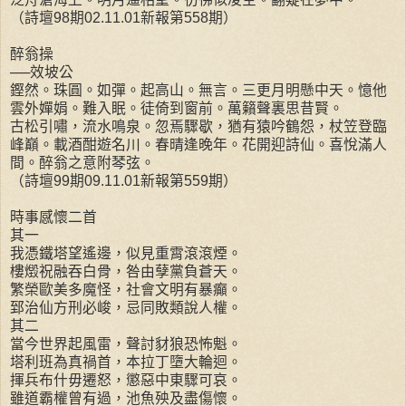
（詩壇98期02.11.01新報第558期）
醉翁操
──效坡公
鏗然。珠圓。如彈。起高山。無言。三更月明懸中天。憶他
雲外嬋娟。難入眠。徒倚到窗前。萬籟聲裏思昔賢。
古松引嘯，流水鳴泉。忽焉驟歇，猶有猿吟鶴怨，杖笠登臨
峰巔。載酒酣遊名川。春晴逢晚年。花開迎詩仙。喜悅滿人
間。醉翁之意附琴弦。
（詩壇99期09.11.01新報第559期）
時事感懷二首
其一
我憑鐵塔望遙邊，似見重霄滾滾煙。
樓燬祝融吞白骨，咎由孽黨負蒼天。
繁榮歐美多魔怪，社會文明有暴癲。
郅治仙方刑必峻，忌同敗類說人權。
其二
當今世界起風雷，聲討豺狼恐怖魁。
塔利班為真禍首，本拉丁墮大輪迴。
揮兵布什毋遷怒，懲惡中東驟可哀。
雖道霸權曾有過，池魚殃及盡傷懷。