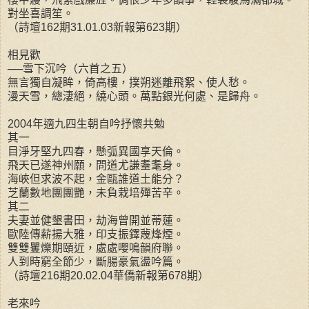
對坐喜調笙。
（詩壇162期31.01.03新報第623期）
相見歡
──雪下沉吟（六首之五）
無言獨自凝眸，倚高樓，撲朔迷離飛絮、使人愁。
漫天雪，總淒絕，繞心頭。萬點銀光何處、是歸舟。
2004年適九四生朝自吟抒懷共勉
其一
目淨牙堅九四春，懸弧異國享天倫。
飛天已遂神州願，問道尤謙耋耄身。
海峽但求波不起，金甌誰道土能分？
芝蘭數地團團艷，未負栽培殫苦辛。
其二
夫妻並健墾書田，劫海曾開並蒂蓮。
歐陸傳薪揚大雅，印支振鐸蔑烽煙。
雙雙矍爍期頤近，處處嚶鳴韻府聯。
人到時窮全節少，斷腸豪氣盪吟篇。
（詩壇216期20.02.04華僑新報第678期）
老來吟