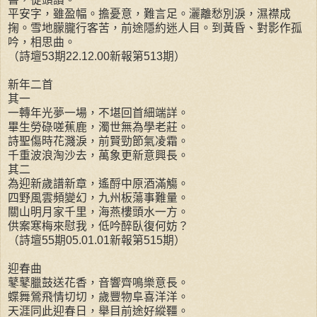
平安字，雖盈幅。擔憂意，難言足。灑離愁別淚，濕襟成
掬。雪地朦朧行客苦，前途隱約迷人目。到黃昏、對影作孤
吟，相思曲。
（詩壇53期22.12.00新報第513期）
新年二首
其一
一轉年光夢一場，不堪回首細端詳。
畢生勞碌嗟蕉鹿，濁世無為學老莊。
詩聖傷時花濺淚，前賢勁節氣凌霜。
千重波浪淘沙去，萬象更新意興長。
其二
為迎新歲譜新章，遙酹中原酒滿觴。
四野風雲頻變幻，九州板蕩事難量。
關山明月家千里，海燕樓頭水一方。
供案寒梅來慰我，低吟醉臥復何妨？
（詩壇55期05.01.01新報第515期）
迎春曲
鼕鼕臘鼓送花香，音響齊鳴樂意長。
蝶舞鶯飛情切切，歲豐物阜喜洋洋。
天涯同此迎春日，舉目前途好縱韁。