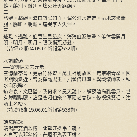
離。離別。離別。烽火連天路絕。
二
愁絕。愁絕。渡口斜陽如血。湄公河水茫茫。遍地哀鴻斷
腸。腸斷。腸斷。痛哭家人失伴。
三
逃難。逃難。誰管生民塗炭。涔涔血淚無聲。僥倖雲開月
明。明月。明月。照我衝冠怒髮。
（詩壇72期04.05.01新報第532期）
水調歌頭
──寄懷陳立夫元老
空憶蘭亭會，更慕竹林遊。萬里神馳故國，無奈踏青愁。國
老期頤漸近，曾為揮毫賜玉，拙著倍風流。異域懷師表，秋
水自凝眸。
道方衰，文已墜，我何求？昊天難卜，靜觀滄海亂雲浮。世
有驊騮騏驥，誰是燕昭伯樂？草陌老春秋。修褉邀賢侶，沽
酒上名樓。
（詩壇78期15.06.01新報第538期）
端陽隨詠
端陽席宴酒盈樽，北望江邊弔亡魂。
人言可畏悲惡俗，吾道不孤表正論。