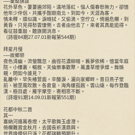
──重整旗鼓
花外草色，萋萋遍郊陌。滿地落紅，惱人傷春愁無力。卻憶
他年少伴侶，共攜手酣遊南北。到如今，天涯為客。
情未釋，還似識。淚暗拭，又偷滴。空佇立，倚遍危欄，到
黃昏，只見得愁雲悽惻。去者由他去了，來者其真能追得。
看征鼓重敲，聽旗開消息。
（詩壇84期27.07.01新報第544期）
拜星月慢
──故鄉戀
夜色清幽，流螢飄忽，曲徑花濃柳暗。舊夢依稀，憶當年庭
院。小樓裏，暢敘、天倫樂事歡聚，萬盞草燈爭燦。舞娛
親，問如今誰見？
亂離中，早失椿萱面。辛酸淚，灑向家鄉畔。昔日燕子堂
前，被罡風吹散。各倉皇，海角棲孤館。雲山遠，每作登臨
漢。極目處，雁字摩空，寄相思不斷。
（詩壇91期14.09.01新報第551期）
花都中秋二首
其一
塞納河邊萬卷燈，太平歌舞玉虛澄。
倚欄難賞金秋月，去國長祈漢鼎興。
世界烽煙何日淨？花都瑞鶴預期升。