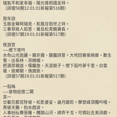
瑞氣平和家幸福，陽光普照國呈祥。
（詩壇56期12.01.01新報第516期）
賀年詩
玉振金聲時瑞見，和風甘雨世之祥。
三春草綠人如意，萬岳松青鶴壽長。
（詩壇57期19.01.01新報第517期）
夜游宮
──燈下夜吟
水色山光迤邐。霧非霧，朦朧詩意。大地回春景綺靡。數生
鶯，出長林，添嫵媚。
把酒思親誼。嘆羈旅，天涯遊子。燈下孤吟夢千里。白雲
邊，故鄉關，情旖旎。
（詩壇57期19.01.01新報第517期）
一翦梅
──景物追懷二闋
其一
廿載花都苦陟坡。松影婆娑，歲月蹉跎。攀登峰頂獨吟哦。
羨彼天鵝，拍水戲波。
人事紛紜費張羅。糟蹋山河，肆弄干戈。可憐壯志漸消磨。