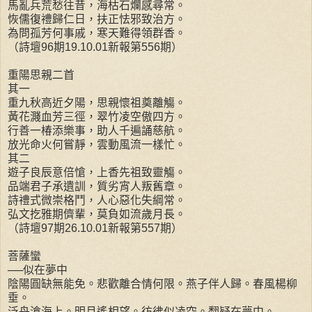
馬亂兵荒愁往昔，海枯石爛感尋常。
恢儒復禮歸仁日，扶正怯邪致治方。
為問孤芳何事戚，寒天難得領群香。
（詩壇96期19.10.01新報第556期）
重陽思親二首
其一
重九秋高近夕陽，思親懷祖奠離觴。
黃花濺血芳三徑，翠竹凌空傲四方。
行善一椿添樂事，助人千遍誦慈航。
放光命火何嘗靜，雲動風流一樣忙。
其二
遊子良辰意倍愴，上香先祖致靈觴。
品端君子承遺訓，質劣宵人叛舊章。
詩禮式微崇格鬥，人心惡化失綱常。
弘文扢雅期儕輩，莫負如流歲月長。
（詩壇97期26.10.01新報第557期）
菩薩蠻
──似在夢中
陰陽圓缺無能免。悲歡離合情何限。燕子伴人歸。春風楊柳
垂。
泛舟滄海上。明月遙相望。彷彿似凌空。翻疑在夢中。