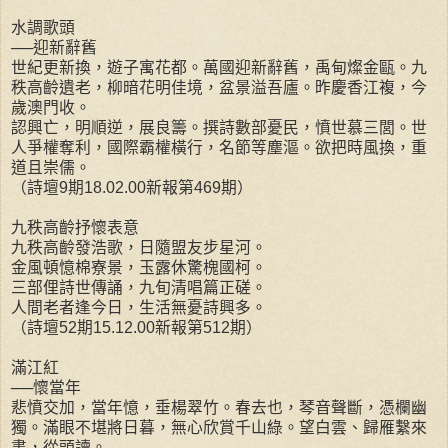
水調歌頭
──迎新辭舊
世紀更新換，遊子寓花都。萬國迎新辭舊，禹甸燦金甌。九
秩高齡遺老，柳暗花明佳境，盆景溢吾廬。昨慶香江複，今
歲澳門收。
認興亡，明順逆，展良籌。撰詩數部憂民，憤世慕三閭。世
人爭權奪利，國際霸權橫行，名節等塵漚。欲把時風換，重
道且崇儒。
（詩壇9期18.02.00新報第469期）
九秩高齡抒懷表意
九秩高齡發浩歌，日隨盟友步星河。
金風頓憶棉寮景，玉露休驚槐國柯。
三部俚詩世傳誦，九旬清唱篇正磋。
人間老者逢今日，生活無憂詩興多。
（詩壇52期15.12.00新報第512期）
滿江紅
──懷當年
悲憤交加，當年憶，垂楊翠竹。春去也，琴音聲斷，憑欄幽
獨。滿眼不堪將日暮，無心欣賞千山綠。望白雲、歸雁繫來
書，從頭讀。