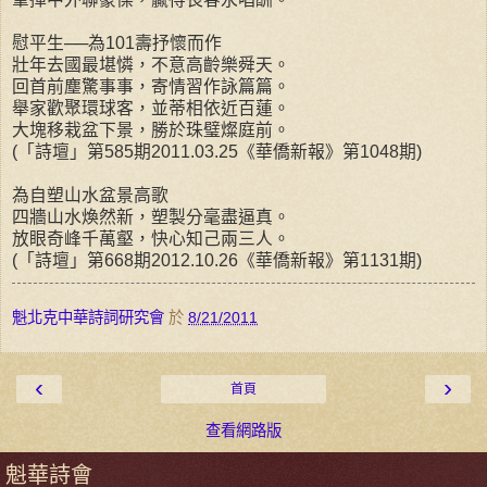
慰平生──為101壽抒懷而作
壯年去國最堪憐，不意高齡樂舜天。
回首前塵驚事事，寄情習作詠篇篇。
舉家歡聚環球客，並蒂相依近百蓮。
大塊移栽盆下景，勝於珠璧燦庭前。
(「詩壇」第585期2011.03.25《華僑新報》第1048期)
為自塑山水盆景高歌
四牆山水煥然新，塑製分毫盡逼真。
放眼奇峰千萬壑，快心知己兩三人。
(「詩壇」第668期2012.10.26《華僑新報》第1131期)
魁北克中華詩詞研究會
於
8/21/2011
‹
›
首頁
查看網路版
魁華詩會