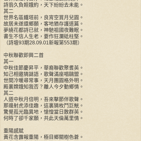
詩翁久負姮娥約，天下紛紛去未能。
其二
世界名區鐵塔前，良宵空賞月兒圓。
故居未遂還鄉願，客地猶存護道篇。
夢繞花都詩已就，神馳祖國夜難眠。
書生不信人生老，要作狂瀾砥柱堅。
（詩壇93期28.09.01新報第553期）
中秋聯歡即興二首
其一
中秋佳節慶昇平，華裔聯歡聚耆英。
知己相邀猜謎語，歌聲滿座唱鷗盟。
世間冷暖尋常事，天月團圓格外明。
殿裏嫦娥知我否？離人今夕動鄉情。
其二
人道中秋月倍明，吾來擊節伴歌聲。
那邊射虎添佳趣，這裏猜枚鬥巨觥。
驚覺孤光臨異地，愴惶當日散群英。
何時了卻千家願，共此天倫萬里情。
重陽感賦
黃花含露報重陽，極目鄉關樹色蒼。