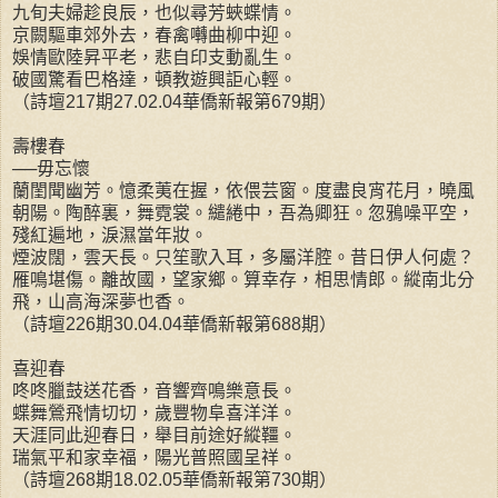
九旬夫婦趁良辰，也似尋芳蛺蝶情。
京闕驅車郊外去，春禽囀曲柳中迎。
娛情歐陸昇平老，悲自印支動亂生。
破國驚看巴格達，頓教遊興詎心輕。
（詩壇217期27.02.04華僑新報第679期）
壽樓春
──毋忘懷
蘭閨聞幽芳。憶柔荑在握，依偎芸窗。度盡良宵花月，曉風
朝陽。陶醉裏，舞霓裳。繾綣中，吾為卿狂。忽鴉噪平空，
殘紅遍地，淚濕當年妝。
煙波闊，雲天長。只笙歌入耳，多屬洋腔。昔日伊人何處？
雁鳴堪傷。離故國，望家鄉。算幸存，相思情郎。縱南北分
飛，山高海深夢也香。
（詩壇226期30.04.04華僑新報第688期）
喜迎春
咚咚臘鼓送花香，音響齊鳴樂意長。
蝶舞鶯飛情切切，歲豐物阜喜洋洋。
天涯同此迎春日，舉目前途好縱韁。
瑞氣平和家幸福，陽光普照國呈祥。
（詩壇268期18.02.05華僑新報第730期）