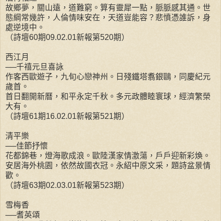
故鄉夢，關山遠，道難窮。算有靈犀一點，脈脈感其通。世
態綱常幾許，人倫情味安在，天道豈能容？悲憤憑誰訴，身
處逆境中。
（詩壇60期09.02.01新報第520期）
西江月
──千禧元旦喜詠
作客西歐遊子，九旬心戀神州。日殘鐵塔翥銀鷗，同慶紀元
歲首。
首日翻開新曆，和平永定千秋。多元政體睦寰球，經濟繁榮
大有。
（詩壇61期16.02.01新報第521期）
清平樂
──佳節抒懷
花都錦巷，燈海歌成浪。歐陸漢家情激蕩，戶戶迎新彩煥。
安居海外桃園，依然故國衣冠。永紹中原文采，題詩盆景情
歡。
（詩壇63期02.03.01新報第523期）
雪梅香
──耆英頌