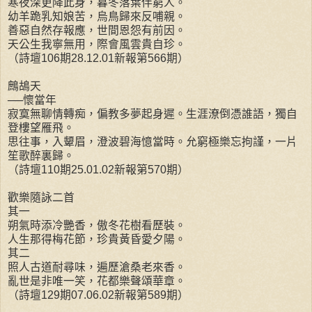
寒夜深更降此身，暮冬落葉伴窮人。
幼羊跪乳知娘苦，烏鳥歸來反哺親。
善惡自然存報應，世間恩怨有前因。
天公生我寧無用，際會風雲貴自珍。
（詩壇106期28.12.01新報第566期）
鷓鴣天
──懷當年
寂寞無聊情轉痴，偏教多夢起身遲。生涯潦倒憑誰語，獨自
登樓望雁飛。
思往事，入顰眉，澄波碧海憶當時。允窮極樂忘拘謹，一片
笙歌醉裏歸。
（詩壇110期25.01.02新報第570期）
歡樂隨詠二首
其一
朔氣時添冷艷香，傲冬花樹看歷裝。
人生那得梅花節，珍貴黃昏愛夕陽。
其二
照人古道耐尋味，遍歷滄桑老來香。
亂世是非唯一笑，花都樂聲頌華章。
（詩壇129期07.06.02新報第589期）