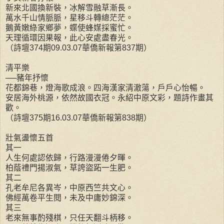
新來北國換新裝，冰解雪融草漸長。
萬水千山情脈脈，星移斗轉總茫茫。
鵝黃嫩綠家鄉夢，蝶使蜂媒採蜜忙。
天理循環因果報，此心安處盡春光。
（詩壇374期09.03.07華僑新報第837期）
清平樂
──豬年抒懷
花都錦巷，燈海歌成浪。四海漢家清澈蕩，戶戶心怡暢。
安居海外桃源，依然故國衣冠。永紹中原文彩，題詩作畫其
歡。
（詩壇375期16.03.07華僑新報第838期）
壯氣盪懷五首
其一
人生何處認依歸，行路漫漫倦夕暉。
柏蔭禮門揚淑氣，草誇盜跖一生肥。
其二
孔老牟尼各異岑，中原西竺共文心。
佛經萬卷平生閱，未及中庸妙錦深。
其三
老來無事酌殘棋，只任天翻斗柄移。