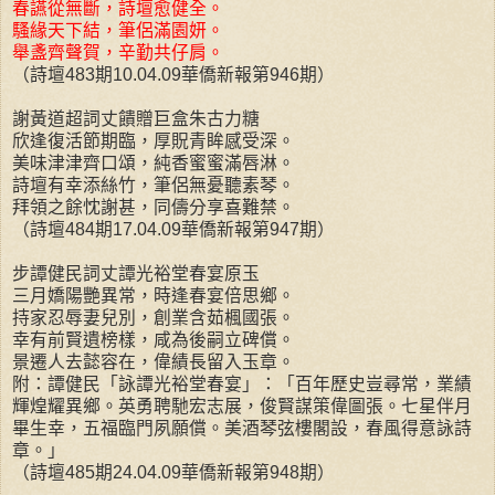
春讌從無斷，詩壇愈健全。
騷緣天下結，筆侶滿園妍。
舉盞齊聲賀，辛勤共仔肩。
（詩壇483期10.04.09華僑新報第946期）
謝黃道超詞丈饋贈巨盒朱古力糖
欣逢復活節期臨，厚貺青眸感受深。
美味津津齊口頌，純香蜜蜜滿唇淋。
詩壇有幸添絲竹，筆侶無憂聽素琴。
拜領之餘忱謝甚，同儔分享喜難禁。
（詩壇484期17.04.09華僑新報第947期）
步譚健民詞丈譚光裕堂春宴原玉
三月嬌陽艷異常，時逢春宴倍思鄉。
持家忍辱妻兒別，創業含茹楓國張。
幸有前賢遺榜樣，咸為後嗣立碑償。
景遷人去懿容在，偉績長留入玉章。
附：譚健民「詠譚光裕堂春宴」：「百年歷史豈尋常，業績
輝煌耀異鄉。英勇聘馳宏志展，俊賢謀策偉圖張。七星伴月
畢生幸，五福臨門夙願償。美酒琴弦樓閣設，春風得意詠詩
章。」
（詩壇485期24.04.09華僑新報第948期）