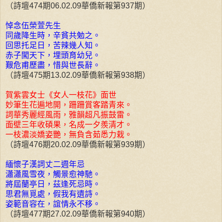
（詩壇474期06.02.09華僑新報第937期）
悼念伍榮萱先生
同歲降生時，辛貧共勉之。
回思托足日，苦辣幾人知。
赤子闖天下，埋頭育幼兒。
艱危甫歷盡，惜與世長辭。
（詩壇475期13.02.09華僑新報第938期）
賀紫雲女士《女人一枝花》面世
妙筆生花遍地開，跚跚賞客踏青來。
詞華秀麗經風雨，雅韻超凡振鼓雷。
面壁三年收碩果，名成一夕羨清才。
一枝濃淡嬌姿艷，無負含茹悉力栽。
（詩壇476期20.02.09華僑新報第939期）
緬懷子漢詞丈二週年忌
瀟瀟風雪夜，觸景愈神馳。
將屆蘭亭日，茲逢死忌時。
思君無覓處，假我有遺詩。
姿範音容在，誼情永不移。
（詩壇477期27.02.09華僑新報第940期）