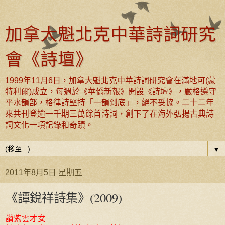
加拿大魁北克中華詩詞研究
會《詩壇》
1999年11月6日，加拿大魁北克中華詩詞研究會在滿地可(蒙
特利爾)成立，每週於《華僑新報》開設《詩壇》，嚴格遵守
平水韻部，格律詩堅持「一韻到底」，絕不妥協。二十二年
來共刊登逾一千期三萬餘首詩詞，創下了在海外弘揚古典詩
詞文化一項記錄和奇蹟。
▼
2011年8月5日 星期五
《譚銳祥詩集》(2009)
讚紫雲才女