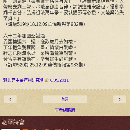
附：劉家驊「蒙城嚴守格律有感」：「詩韻新編絕舊情，入
聲廢去剩三聲。吟哦忘卻唐音律，詞調違離宋譜程。擾亂準
繩千古咎，弘揚祖法萬年爭。蒙城握節傳心授，大陸興時失
至貞。」
（詩壇519期18.12.09華僑新報第982期）
六十二年加國聖誕過
異國棲遲六二過，嗟歎歲月去如梭。
丁年抱負鵬程闖，耋老愴懷白髮皤。
壯志已隨流水逝，豪吟漸覺筆封苛。
黃昏幸有詩勳在，辛苦餘生尚可歌。
（詩壇520期25.12.09華僑新報第983期）
魁北克中華詩詞研究會
於
8/05/2011
‹
›
首頁
查看網路版
魁華詩會