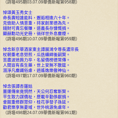
（詩壇495期03.07.09華僑新報第958期）
悼頌黃玉秀女士
命長壽短誰能料，邂逅相逢六十年。
克儉助人情意重，持家創業德為先。
錢財可貴忘餐賺，道義長存慷慨捐。
顯赫勳功光史冊，徜徉世外息塵煙。
（詩壇496期10.07.09華僑新報第959期）
悼念新京華酒家東主譚展鴻令尊長濃宗長
杖朝耋老息勞煎，瓜迭纏綿後嗣賢。
苦盡波途肩力卒，名留僑榜德常傳。
人間豈有長生藥，世上安無不散筵。
溺淨凡塵蠲俗慮，逍遙逸樂傲神仙。
（詩壇497期17.07.09華僑新報第960期）
悼念張譚杏蓮姑
噩運傳來竟惘然，天公何忍奪斯賢。
平生致力謀僑祉，歷載辛勤侈獻捐。
會館重修群眾仰，桂花爭發子孫延。
勸君樂享無憂域，世外桃源免慮年。
（詩壇498期24.07.09華僑新報第961期）