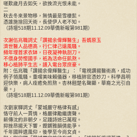
嗟歎歲月去如矢，欲挽流光恨未能。
二
秋去冬來景物移，無情最是雪棲髭。
憑誰施捨回天術，長使伊人老不知。
（詩壇518期11.12.09華僑新報第981期）
次謝伍兆職詞丈「讚揚余偉輝醫生」吾婿原玉
濟世醫人品德高，行仁律己遠風騷。
頻年埋首求衣缽，日夜凝神執剖刀。
不偎身勞慳國手，衹為活命任飢熬。
移心植肺平生志，譜入電台眾庶豪。
附：伍兆職「讚揚余偉輝醫生」：「電視讚揚醫術高，成功
例子領風騷。重嚐美味賴儀器，移植肺官憑妙刀。科學昌明
迎快樂，病人痊癒免煎熬。杏林翹楚名聲顯，華裔之光引自
豪。」
（詩壇518期11.12.09華僑新報第981期）
次劉家驊詞丈「蒙城嚴守格律有感」
恪守前人一貫情，格嚴律勵繼唐聲。
薪傳沈約非朝夕，足踐詩途已萬程。
抑挫昂揚天下響，鏗鏘雅韻倩能爭。
千年國粹遺風仰，後學至今尚女貞。