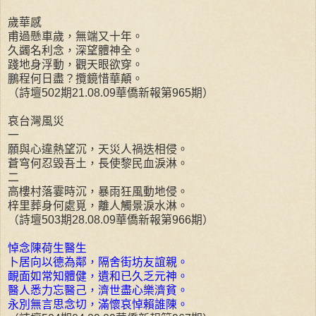
歲華感
甫過懸車歲，無端又十年。
久蠲名利念，深望體神全。
踐地身浮動，觀天眼欲穿。
鵬程何日盡？攬鏡惜華顛。
（詩壇502期21.08.09華僑新報第965期）
哀台灣風災
一
願與心違熱望沉，天災人禍迭相侵。
蒼穹何忍毀吾土，長使黎民血淚淋。
二
高樓村落霎時沉，暴雨狂風動地侵。
梓里葬身何處覓，離人觸景淚水淋。
（詩壇503期28.08.09華僑新報第966期）
悼念陳荷生醫生
卜居向以德為鄰，隔舍街坊友誼親。
靦面如常知體健，遺和已久乏元神。
醫人悉力忘醫己，濟世盡心樂濟貧。
永別無言思念切，滿懷哀悼賴誰陳。