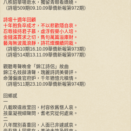
八秩韶華嗟逝水，獨留青眼看嬌嬈。
（詩壇509期09.10.09華僑新報第972期）
詩壇十週年回顧
十年抱負卒成才，不以悲歡隱自哀。
忍辱操持君子慕，虛浮假譽小人培。
金錢滿貫求之切，雋句萬篇溢庫財。
藝海無波風浪靜，詩花燦爛續同栽。
（詩壇510期16.10.09華僑新報第973期）
（詩壇514期13.11.09華僑新報第977期）
觀聽粵聲晚會「錦江詩侶」故曲
錦江名妓薛濤聲，瑰麗詩詞美譽評。
命薄偏逢官府妒，千年猶憶元稹情。
（詩壇511期23.10.09華僑新報第974期）
回鄉感
一
八載睽違故里回，村容依舊愜人哀。
孩童凝視細聲問，耆老究從何處來。
二
八年闊別喜重回，人面已非遽感哀。
尚有幾人同輩在，差池未許及時來。