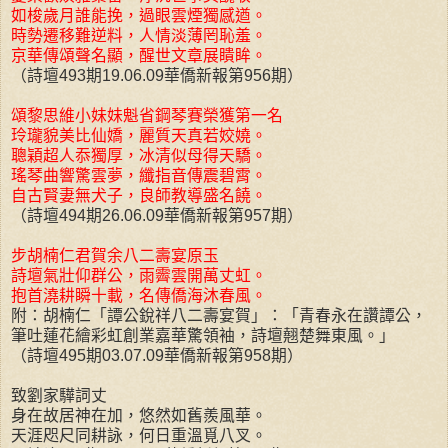
如梭歲月誰能挽，過眼雲煙獨感遒。
時勢遷移難逆料，人情淡薄罔恥羞。
京華傳頌聲名顯，醒世文章展瞶眸。
（詩壇493期19.06.09華僑新報第956期）
頌黎思維小妹妹魁省鋼琴賽榮獲第一名
玲瓏貌美比仙嬌，麗質天真若姣嬈。
聰穎超人忝獨厚，冰清似母得天驕。
瑤琴曲響驚雲夢，纖指音傳震碧霄。
自古賢妻無犬子，良師教導盛名饒。
（詩壇494期26.06.09華僑新報第957期）
步胡楠仁君賀余八二壽宴原玉
詩壇氣壯仰群公，雨霽雲開萬丈虹。
抱首澆耕瞬十載，名傳僑海沐春風。
附：胡楠仁「譚公銳祥八二壽宴賀」：「青春永在讚譚公，
筆吐蓮花繪彩虹創業嘉華驚領袖，詩壇翹楚舞東風。」
（詩壇495期03.07.09華僑新報第958期）
致劉家驊詞丈
身在故居神在加，悠然如舊羨風華。
天涯咫尺同耕詠，何日重溫覓八叉。