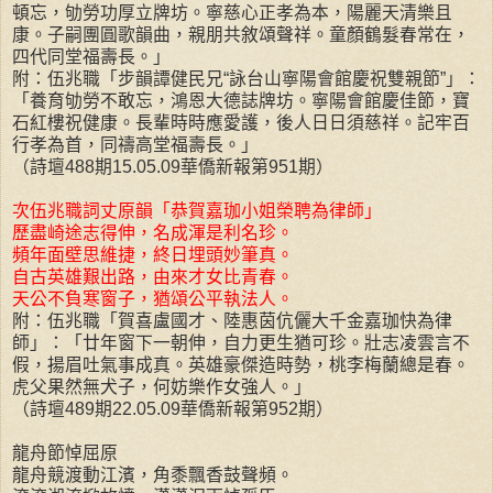
頓忘，劬勞功厚立牌坊。寧慈心正孝為本，陽麗天清樂且
康。子嗣團圓歌韻曲，親朋共敘頌聲祥。童顏鶴髮春常在，
四代同堂福壽長。」
附：伍兆職「步韻譚健民兄“詠台山寧陽會館慶祝雙親節”」：
「養育劬勞不敢忘，鴻恩大德誌牌坊。寧陽會館慶佳節，寶
石紅樓祝健康。長輩時時應愛護，後人日日須慈祥。記牢百
行孝為首，同禱高堂福壽長。」
（詩壇488期15.05.09華僑新報第951期）
次伍兆職詞丈原韻「恭賀嘉珈小姐榮聘為律師」
歷盡崎途志得伸，名成渾是利名珍。
頻年面壁思維捷，終日埋頭妙筆真。
自古英雄艱出路，由來才女比青春。
天公不負寒窗子，猶頌公平執法人。
附：伍兆職「賀喜盧國才、陸惠茵伉儷大千金嘉珈快為律
師」：「廿年窗下一朝伸，自力更生猶可珍。壯志凌雲言不
假，揚眉吐氣事成真。英雄豪傑造時勢，桃李梅蘭總是春。
虎父果然無犬子，何妨樂作女強人。」
（詩壇489期22.05.09華僑新報第952期）
龍舟節悼屈原
龍舟競渡動江濱，角黍飄香鼓聲頻。