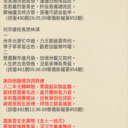
滾滾湘流掀故憤，瀟瀟汨雨悼孤臣。
忠君義烈垂青史，奸佞昏庸譴庶民。
鄭袖讒言終古恨，張儀巧語豈能申。
（詩壇490期29.05.09華僑新報第953期）
何宗雄校長榮休頌
一
卅年光景忙中過，力乏筋疲莫奈何。
學子莘莘皆出色，勸君加飯樂吟哦。
二
歷盡艱辛歲月過，加增卅載又如何。
人生終古息勞逸，況是承傳有秀莪。
（詩壇491期05.06.09華僑新報第954期）
謝詩朋餽贈詩詞賀禮
八二年光轉瞬馳，寒霜髮染孰能醫。
窮途歷盡鬢毛改，歲月難賒氣力衰。
幸有騷朋賡雅詠，豈無筆侶佐詩飢。
謝君厚貺生辰禮，拜領之餘喜展眉。
（詩壇492期12.06.09華僑新報第955期）
讀紫雲女史饋贈《女人一枝花》
憂樂歡娛雅集留，浮沉世事美醜收。