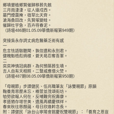
鄉墳墾植鄉賢催歸移葬先骸
三月雨淒淒，征人遠戍西。
墓門煙靄掩，宿草比天齊。
滄海桑田改，先賢塚變畦。
催歸杜宇急，百卉待春泥。
（詩壇486期01.05.09華僑新報第949期）
突接吳永存詞丈病危醫藥乏術有感
一
危言怯語駭聽聞，孰信遺和永別君。
健魄魁梧彪炳樣，蒼天曷忍奪吾軍。
二
奕奕神情冠病群，為何預築葬生墳。
吉人自有天相照，二豎咸應借火焚。
（詩壇487期08.05.09華僑新報第950期）
「母親節」步譚健民、伍兆職筆友「詠雙親節」原韻
鞠養育恩歷未忘，樁萱並茂頌街坊。
劬勞欲報人何在，反哺難完祝壽康。
孝道猶存增世美，遺風再續慶祺祥。
春來秋往慈顏藹，母日欣逢軡念長。
附：譚健民「詠台山寧陽會館慶祝雙親節」：「養育之恩豈