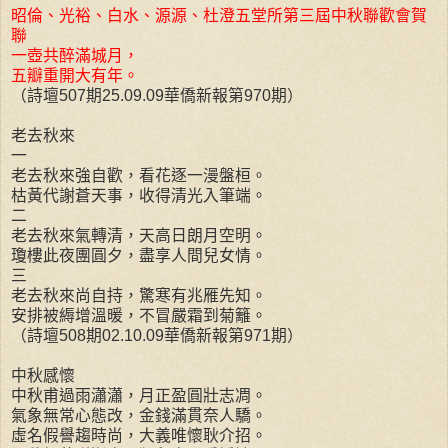
昭倫、光裕、白水、源源、杜澄五堂所第三屆中秋聯歡會賀
聯
一壺共醉滿城月，
五瓣重開大有年。
（詩壇507期25.09.09華僑新報第970期）
老去秋來
一
老去秋來強自歡，看花逐一漫盤桓。
枯黃代謝蒼天事，收得清光入筆端。
二
老去秋來氣轉清，天高日朗月空明。
瓊樓此夜團圓夕，盡享人間兒女情。
三
老去秋來尚自持，驚寒有兆雁先知。
安排被縟增溫暖，不冒嚴霜到菊籬。
（詩壇508期02.10.09華僑新報第971期）
中秋感懷
中秋甫過雨瀟瀟，月正盈圓壯志凋。
氣象無常心態改，金錢滿貫奈人驕。
虛名假譽趨時尚，大義唯懷耿介招。