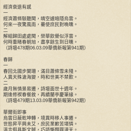
經濟衰退有感
一
經濟蕭條駭聽聞，晴空遽暗隱烏雲。
何來一夜驚風雨，驀使庶民對晚曛。
二
解組歸田處處聞，榮華飲譽似浮雲。
何時重睹春朝旭，盡享餘生到日曛。
（詩壇478期06.03.09華僑新報第941期）
春歸
一
春回北國步闌珊，滿目蕭條雪未殘。
人異天殊滄海變，時和世美不禁歎。
二
歲月無情景易遷，詩壇面世十週年。
期逢修褉春餐敘，再續蘭亭慶筆緣。
（詩壇479期13.03.09華僑新報第942期）
華爾街即事
烏雲日蔽乾坤轉，境異時移人事遷。
世態昇平興未艾，庶民業歉苦堪憐。
溫言假具斯文賊，巧語慚顏罪漫天。