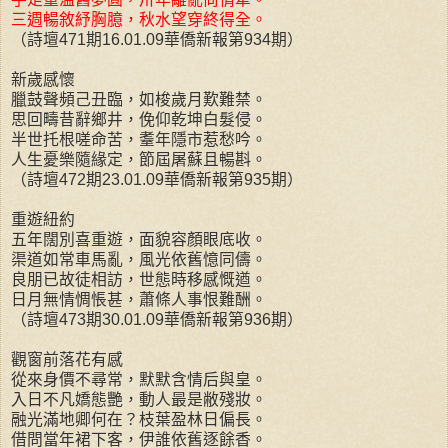
三週暢敘紓胸臆，秋水望穿終得全。
（詩壇471期16.01.09華僑新報第934期）
新歲感懷
臘鼓聲頻己丑臨，如梭歲月歎難禁。
思回疇昔辭鄉井，俛仰乾坤白髮侵。
半世托根嗟命苦，耋年隱市惹愁吟。
人生憂樂隨緣定，節屆屠蘇且暢斟。
（詩壇472期23.01.09華僑新報第935期）
重遊紐約
五年闊別喜重遊，面貌容顏眼底收。
渠道如常車馬亂，風光依舊憶同儔。
良朋已故徒相訪，世態時移感慨遒。
日月無情惆悵甚，蕭條人事恨難酬。
（詩壇473期30.01.09華僑新報第936期）
觀窗前落花有感
從來身價不尋常，默默含情后與皇。
入日不凡嬌態艷，動人最是敝殘妝。
融光滿地卿何在？枝葉盈林日偏長。
借問當年裙下客，伊誰依舊逐餘香。