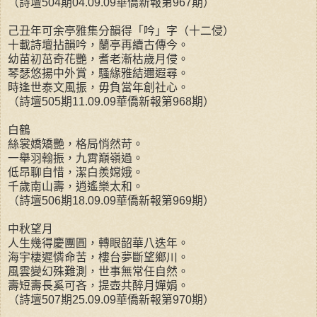
（詩壇504期04.09.09華僑新報第967期）
己丑年可余亭雅集分韻得「吟」字（十二侵）
十載詩壇拈韻吟，蘭亭再續古傳今。
幼苗初茁奇花艷，耆老漸枯歲月侵。
琴瑟悠揚中外賞，騷緣雅結邇遐尋。
時逢世泰文風振，毋負當年創社心。
（詩壇505期11.09.09華僑新報第968期）
白鶴
絲裳嬌矯艷，格局悄然苛。
一舉羽翰振，九霄巔嶺過。
低昂聊自惜，潔白羨嫦娥。
千歲南山壽，逍遙樂太和。
（詩壇506期18.09.09華僑新報第969期）
中秋望月
人生幾得慶團圓，轉眼韶華八迭年。
海宇棲遲憐命苦，樓台夢斷望鄉川。
風雲變幻殊難測，世事無常任自然。
壽短壽長奚可吝，提壺共醉月嬋娟。
（詩壇507期25.09.09華僑新報第970期）