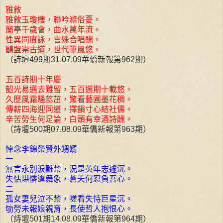
雅敘
雅敘玉瓊樓，聯吟滌俗憂。
蘭亭千歲會，曲水萬年流。
性異同賡詠，言殊合唱酬。
鷗盟崇古道，世代筆風悠。
（詩壇499期31.07.09華僑新報第962期）
五百詩期十年慶
韶光易邁去難留，五百週期十載悠。
久歷風霜騷蕊茁，驚看藝圃墨花稠。
傳薪四海迎同道，擇韻寸心結社儔。
辛苦勞生何足論，白頭有幸酒詩酬。
（詩壇500期07.08.09華僑新報第963期）
悼念李錦榮賢外甥婿
一
無言永別淚難禁，況是英年志遽沉。
失怙堪憐逢舞象，蒼天何忍負吾心。
二
孤女妻兒泣不禁，嗟看失恃巨星沉。
劬勞未報娘親育，長使哲人抱恨心。
（詩壇501期14.08.09華僑新報第964期）