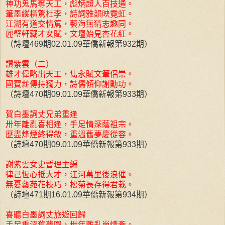
神功鬼馬奪天工，彪炳超人百技通。
筆墨縱橫驚杜李，詩詞雅韻映霓虹。
江湖有道交情篤，藝海無猜志趣同。
麗璧軒藏才女賦，文壇始見杏花紅。
（詩壇469期02.01.09華僑新報第932期）
讚紫雲（二）
雄才偉略出天工，雋永賦文筆侶崇。
國寶薪傳持獨力，詩儔傾仰謝勳功。
（詩壇470期09.01.09華僑新報第933期）
賀白墨詞丈兄弟重逢
卅年離亂喜相逢，手足情深蔭祖宗。
歷盡烽煙終得敘，重溫舊夢慶從容。
（詩壇470期09.01.09華僑新報第933期）
謝紫雲女史暫理主編
律己恆心抵大才，江河萬里後浪催。
無憂藝苑花枝巧，松菊長存得君栽。
（詩壇471期16.01.09華僑新報第934期）
喜聽白墨詞丈旅遊回歸
手足重溫舊夢圓，卅年離亂尚情牽。