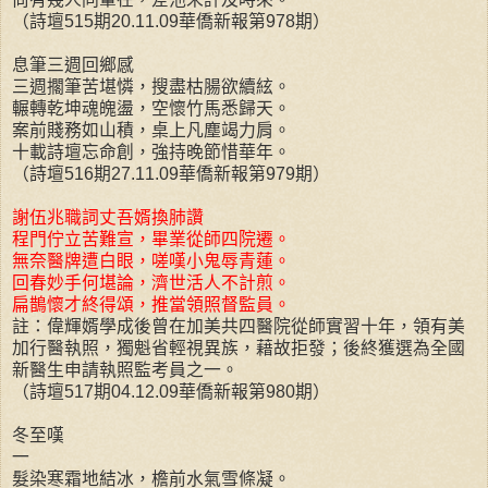
（詩壇515期20.11.09華僑新報第978期）
息筆三週回鄉感
三週擱筆苦堪憐，搜盡枯腸欲續絃。
輾轉乾坤魂魄盪，空懷竹馬悉歸天。
案前賤務如山積，桌上凡塵竭力肩。
十載詩壇忘命創，強持晚節惜華年。
（詩壇516期27.11.09華僑新報第979期）
謝伍兆職詞丈吾婿換肺讚
程門佇立苦難宣，畢業從師四院遷。
無奈醫牌遭白眼，嗟嘆小鬼辱青蓮。
回春妙手何堪論，濟世活人不計煎。
扁鵲懷才終得頌，推當領照督監員。
註：偉輝婿學成後曾在加美共四醫院從師實習十年，領有美
加行醫執照，獨魁省輕視異族，藉故拒發；後終獲選為全國
新醫生申請執照監考員之一。
（詩壇517期04.12.09華僑新報第980期）
冬至嘆
一
髮染寒霜地結冰，檐前水氣雪條凝。