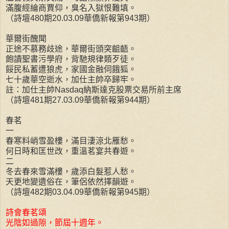
滿腹經綸商賈仰，臭名入獄恨難填。
（詩壇480期20.03.09華僑新報第943期）
華爾街醜聞
正途不慕務歧途，華爾街頭突齟齬。
飽讀聖書污學府，背馳規律類歹徒。
餒民私蓄遭狼虎，家國金融伺餓狐。
七十歲華空逝水，加仕主帥卒歸牢。
註：加仕主帥Nasdaq納斯達克股票交易所前主席
（詩壇481期27.03.09華僑新報第944期）
春茗
一
春寒料峭雪盈樓，滿目淒涼北雁愁。
何日時和匡世改，重溫茗宴共春遊。
二
冬去春來雪滿樓，歲添白髮惹人愁。
天更地變遺俗在，筆侶依然擇韻遊。
（詩壇482期03.04.09華僑新報第945期）
詩會春茗頌
光陰如過隙，節屆十週年。